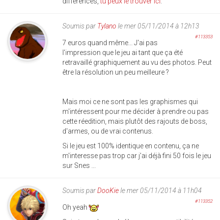
différences,
tu peux le trouver ici
.
Soumis par
Tylano
le mer 05/11/2014 à 12h13
#113353
7 euros quand même... J'ai pas
l'impression que le jeu ai tant que ça été
retravaillé graphiquement au vu des photos. Peut
être la résolution un peu meilleure ?
Mais moi ce ne sont pas les graphismes qui
m'intéressent pour me décider à prendre ou pas
cette réedition, mais plutôt des rajouts de boss,
d'armes, ou de vrai contenus.
Si le jeu est 100% identique en contenu, ça ne
m'interesse pas trop car j'ai déjà fini 50 fois le jeu
sur Snes ...
Soumis par
DooKie
le mer 05/11/2014 à 11h04
#113352
Oh yeah