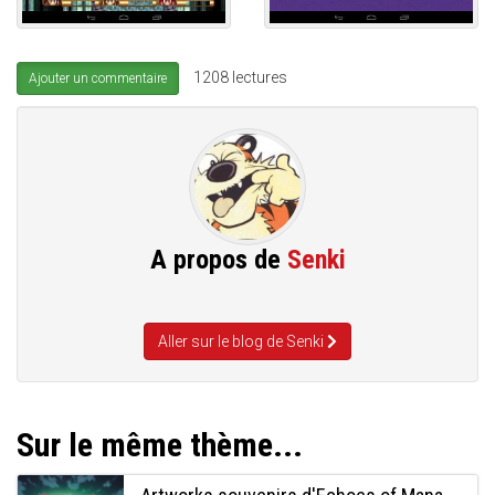
1208 lectures
Ajouter un commentaire
A propos de
Senki
Aller sur le blog de Senki
Sur le même thème...