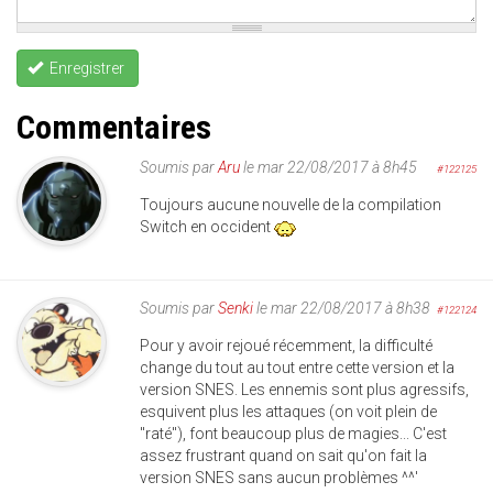
Enregistrer
Commentaires
Soumis par
Aru
le mar 22/08/2017 à 8h45
#122125
Toujours aucune nouvelle de la compilation
Switch en occident
Soumis par
Senki
le mar 22/08/2017 à 8h38
#122124
Pour y avoir rejoué récemment, la difficulté
change du tout au tout entre cette version et la
version SNES. Les ennemis sont plus agressifs,
esquivent plus les attaques (on voit plein de
"raté"), font beaucoup plus de magies... C'est
assez frustrant quand on sait qu'on fait la
version SNES sans aucun problèmes ^^'