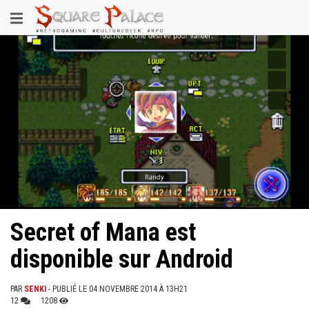
Aller
Toggle
au
contenu
navigation
principal
Secret of Mana est
disponible sur Android
PAR
SENKI
- PUBLIÉ LE 04 NOVEMBRE 2014 À 13H21
12
1208