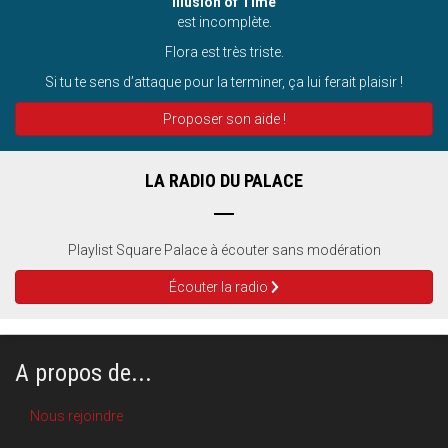
Illusion of Time
est incomplète.
Flora est très triste.
Si tu te sens d’attaque pour la terminer, ça lui ferait plaisir !
Proposer son aide !
LA RADIO DU PALACE
Playlist Square Palace à écouter sans modération
Écouter la radio
A propos de...
Nous rejoindre