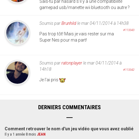
Sais-tu par hasard s'il y a une compatibilité
gamepad usb/manette wii bluetooth ou autre ?
Soumis par
Brunhild
le mar 04/11/2014 à 14h38
#113343
Pas trop tôt! Mais je vais rester sur ma
Super Nes pour ma part!
Soumis par
ratonplayer
le mar 04/11/2014 à
14h18
#113342
Je l'ai pris
DERNIERS COMMENTAIRES
Comment retrouver le nom d'un jeu vidéo que vous avez oublié
Il y a 1 année 8 mois
JEAN