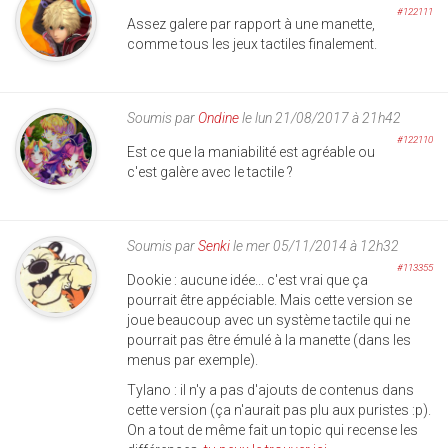
#122111
Assez galere par rapport à une manette,
comme tous les jeux tactiles finalement.
Soumis par
Ondine
le lun 21/08/2017 à 21h42
#122110
Est ce que la maniabilité est agréable ou
c'est galère avec le tactile ?
Soumis par
Senki
le mer 05/11/2014 à 12h32
#113355
Dookie : aucune idée... c'est vrai que ça
pourrait être appéciable. Mais cette version se
joue beaucoup avec un système tactile qui ne
pourrait pas être émulé à la manette (dans les
menus par exemple).
Tylano : il n'y a pas d'ajouts de contenus dans
cette version (ça n'aurait pas plu aux puristes :p).
On a tout de même fait un topic qui recense les