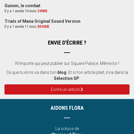
Gunnm, le combat
Il y a 1 année 10 mois
CHRIS
Trials of Mana Original Sound Version
Il y a 1 année 11 mois
DOOKIE
ENVIE D'ÉCRIRE ?
N'importe qui peut publier sur Square Palace. Même toi !
Ce que tu écris va dans ton
blog
. Et si ton article plait, il ira dans la
Sélection SP
.
Ecrire un article
AIDONS FLORA
La soluce de