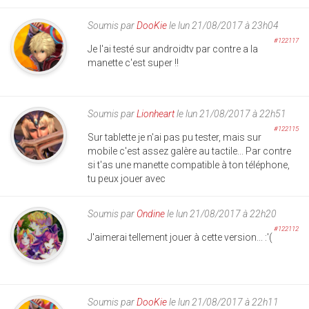
Soumis par
DooKie
le lun 21/08/2017 à 23h04
#122117
Je l'ai testé sur androidtv par contre a la
manette c'est super !!
Soumis par
Lionheart
le lun 21/08/2017 à 22h51
#122115
Sur tablette je n'ai pas pu tester, mais sur
mobile c'est assez galère au tactile... Par contre
si t'as une manette compatible à ton téléphone,
tu peux jouer avec
Soumis par
Ondine
le lun 21/08/2017 à 22h20
#122112
J'aimerai tellement jouer à cette version... :'(
Soumis par
DooKie
le lun 21/08/2017 à 22h11