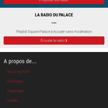
Proposer son aide !
LA RADIO DU PALACE
Playlist Square Palace à écouter sans modération
Écouter la radio
A propos de...
Nous rejoindre
Historique
Règlement
Crédits