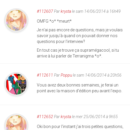
#112607
Par
krysta
le sam 14/06/2014 à 16h49
OMFG *o* *meurt*
Je n'ai pas encore de questions, mais je voulais
savoir jusqu'à quand on pouvait donner nos
questions pour l'interview?
En tout cas je trouve ça supramégacool, si tu
arrive à lui parler de Terranigma *o*.
#112611
Par
Poppu
le sam 14/06/2014 à 20h56
Vous avez deux bonnes semaines, je ferai un
point avec la maison d'édition peu avant l'expo.
#112652
Par
krysta
le mer 25/06/2014 à 9h55
Oki bon pour l'instant j'ai trois petites questions,