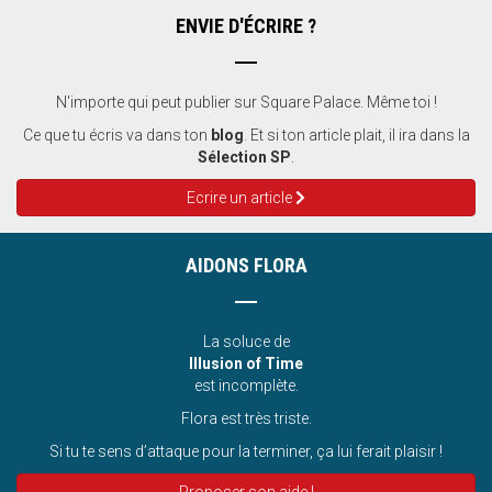
ENVIE D'ÉCRIRE ?
N'importe qui peut publier sur Square Palace. Même toi !
Ce que tu écris va dans ton
blog
. Et si ton article plait, il ira dans la
Sélection SP
.
Ecrire un article
AIDONS FLORA
La soluce de
Illusion of Time
est incomplète.
Flora est très triste.
Si tu te sens d’attaque pour la terminer, ça lui ferait plaisir !