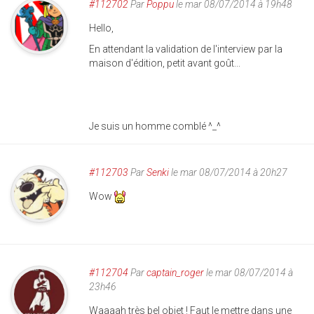
#112702
Par
Poppu
le mar 08/07/2014 à 19h48
Hello,
En attendant la validation de l'interview par la
maison d'édition, petit avant goût...
Je suis un homme comblé ^_^
#112703
Par
Senki
le mar 08/07/2014 à 20h27
Wow
#112704
Par
captain_roger
le mar 08/07/2014 à
23h46
Waaaah très bel objet ! Faut le mettre dans une