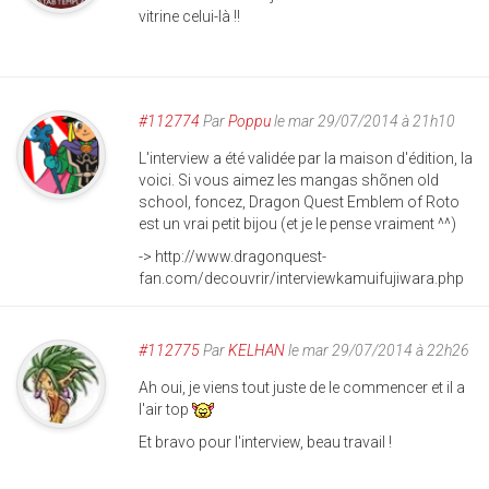
vitrine celui-là !!
#112774
Par
Poppu
le mar 29/07/2014 à 21h10
L'interview a été validée par la maison d'édition, la
voici. Si vous aimez les mangas shõnen old
school, foncez, Dragon Quest Emblem of Roto
est un vrai petit bijou (et je le pense vraiment ^^)
-> http://www.dragonquest-
fan.com/decouvrir/interviewkamuifujiwara.php
#112775
Par
KELHAN
le mar 29/07/2014 à 22h26
Ah oui, je viens tout juste de le commencer et il a
l'air top
Et bravo pour l'interview, beau travail !