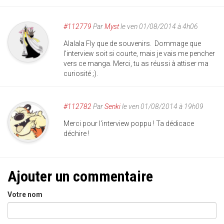
#112779
Par
Myst
le ven 01/08/2014 à 4h06
Alalala Fly que de souvenirs. Dommage que
l'interview soit si courte, mais je vais me pencher
vers ce manga. Merci, tu as réussi à attiser ma
curiosité ;).
#112782
Par
Senki
le ven 01/08/2014 à 19h09
Merci pour l'interview poppu ! Ta dédicace
déchire !
Ajouter un commentaire
Votre nom