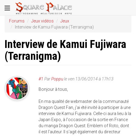
Aller
Toggle
au
contenu
navigation
Forums
Jeux vidéos
Jeux
principal
Interview de Kamui Fujiwara (Terranigma)
Interview de Kamui Fujiwara
(Terranigma)
#1
Par
Poppu
le
ven 13/06/2014 à 17h13
Bonjour à tous,
En ma qualité de webmaster de la communauté
Dragon Quest Fan, j'ai été invité à participer à une
interview de Kamui Fujiwara. Celle-ci aura lieu à la
Japan Expo, à l'occasion de la sortie en France
du manga Dragon Quest: Emblem of Roto, dont
il est l'auteur. Il s'agit également du directeur