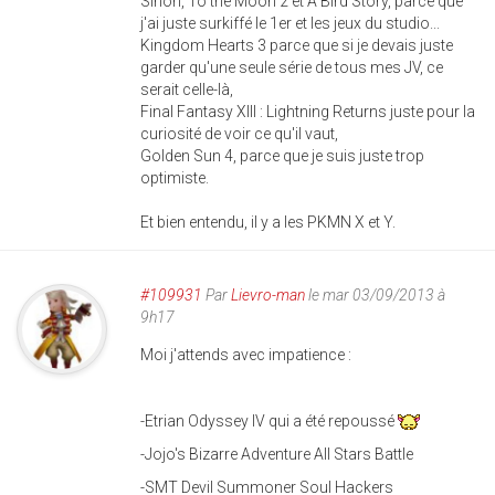
Sinon, To the Moon 2 et A Bird Story, parce que
j'ai juste surkiffé le 1er et les jeux du studio...
Kingdom Hearts 3 parce que si je devais juste
garder qu'une seule série de tous mes JV, ce
serait celle-là,
Final Fantasy XIII : Lightning Returns juste pour la
curiosité de voir ce qu'il vaut,
Golden Sun 4, parce que je suis juste trop
optimiste.
Et bien entendu, il y a les PKMN X et Y.
#109931
Par
Lievro-man
le mar 03/09/2013 à
9h17
Moi j'attends avec impatience :
-Etrian Odyssey IV qui a été repoussé
-Jojo's Bizarre Adventure All Stars Battle
-SMT Devil Summoner Soul Hackers