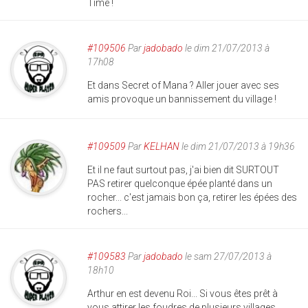
Time !
#109506
Par
jadobado
le dim 21/07/2013 à
17h08
Et dans Secret of Mana ? Aller jouer avec ses
amis provoque un bannissement du village !
#109509
Par
KELHAN
le dim 21/07/2013 à 19h36
Et il ne faut surtout pas, j'ai bien dit SURTOUT
PAS retirer quelconque épée planté dans un
rocher... c'est jamais bon ça, retirer les épées des
rochers...
#109583
Par
jadobado
le sam 27/07/2013 à
18h10
Arthur en est devenu Roi... Si vous êtes prêt à
vous attirer les foudres de plusieurs villages,