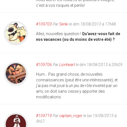
c'est à vos risques et perils!
#109703
Par
Senki
le dim 18/08/2013 à 17h48
Allez, nouvelles question !
Qu'avez-vous fait de
vos vacances (ou du moins de votre été) ?
#109706
Par
Lionheart
le dim 18/08/2013 à 20h29
Hum... Pas grand chose, de nouvelles
connaissances (peut être une intéressante), et
j'ai pas mal joué à un jeu de rôle inventé par un
ami, on doit sans cesse y apporter des
modifications
#109719
Par
captain_roger
le lun 19/08/2013 à
9h57