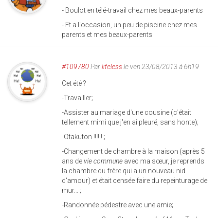
- Boulot en télé-travail chez mes beaux-parents
- Et a l'occasion, un peu de piscine chez mes
parents et mes beaux-parents
#109780
Par
lifeless
le ven 23/08/2013 à 6h19
Cet été ?
-Travailler;
-Assister au mariage d'une cousine (c'était
tellement mimi que j'en ai pleuré, sans honte);
-Otakuton !!!!!! ;
-Changement de chambre à la maison (après 5
ans de
vie commune
avec ma sœur, je reprends
la chambre du frère qui a un nouveau nid
d'amour) et était censée faire du repeinturage de
mur... ;
-Randonnée pédestre avec une amie;