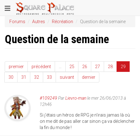
Aller
Toggle
au
contenu
navigation
Forums
Autres
Récréation
Question de la semaine
principal
Question de la semaine
premier
précédent
…
25
26
27
28
29
30
31
32
33
suivant
dernier
#109249
Par
Lievro-man
le mer 26/06/2013 à
12h46
Si j'étais un héros de RPG je n'irais jamas là où
on me dit de pas aller car sinon ça va déclencher
la fin du monde !