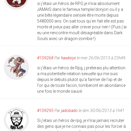
si j'étais un héros de RPG je n'irai absolument
JAMAIS dans le fameux temple/donjon ou il y a
une bête légendaire sensée être morte depuis
5480000 ans. On sait tous qu'en fait elle est pas
morte et jveux pas aller crever pour rien ! (Puis j'ai
eu une rencontre moult désagréable dans Dark
Souls avec un dragon-zombie !)
#109268
Par
hawkeys
le mer 26/06/2013 à 23h49
si j'étais un héros de Rpg, j preterais plu attention
a ma potentielle relation sexuelle qui me suis
depuis le debuts plutot qu'a farmer de l'xp et de
l'or qui de toute facon, tomberont en abondance
une fois le monde sauvé.
#109295
Par
jadobado
le dim 30/06/2013 à 1h41
Si j'etais un héros de rpg, je n'irai jamais recruter
des gens que je ne connais pas pour les forcer à