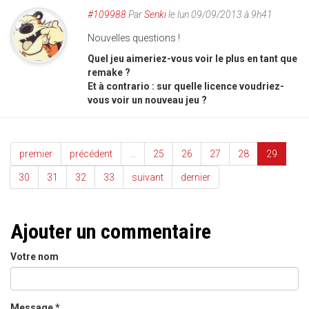
#109988
Par
Senki
le lun 09/09/2013 à 9h41
Nouvelles questions !
Quel jeu aimeriez-vous voir le plus en tant que
remake ?
Et à contrario : sur quelle licence voudriez-
vous voir un nouveau jeu ?
premier
précédent
…
25
26
27
28
29
30
31
32
33
suivant
dernier
Ajouter un commentaire
Votre nom
Message
*