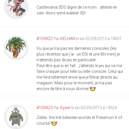
Castlevania 3DS digne de ce nom... attente en
vain. Alors wind wakker 3D!
#109922
Par
KELHAN
le lun 02/09/2013 à 18h31
Vu que je n'ai pas les dernières consoles (les
plus récentes que j'ai : un DSi et une Wii mini) je
n'attends pas de jeu en particulier...
Peut être que si en fait... j'attends le jeu qui va me
faire craquer pour telle ou telle console. Celui qui
me fera tellement envie que je filerai directe au
magasin. Mais pour le moment, je n'ai pas
encore de titre à vous donner
#109923
Par
Kysiel
le lun 02/09/2013 à 19h24
Zelda : the link between worlds et Pokemon X of
course!