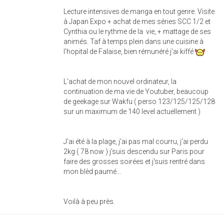
Lecture intensives de manga en tout genre. Visite
à Japan Expo + achat de mes séries SCC 1/2 et
Cynthia ou le rythme de la vie, + mattage de ses
animés. Taf à temps plein dans une cuisine à
l'hopital de Falaise, bien rémunéré j'ai kiffé
L'achat de mon nouvel ordinateur, la
continuation de ma vie de Youtuber, beaucoup
de geekage sur Wakfu ( perso 123/125/125/128
sur un maximum de 140 level actuellement )
J'ai été à la plage, j'ai pas mal courru, j'ai perdu
2kg ( 78 now ) j'suis descendu sur Paris pour
faire des grosses soirées et j'suis rentré dans
mon blèd paumé...
Voilà à peu près.