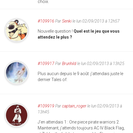
choix.
#109916
Par
Senki
le lun 02/09/2013 à 12h57
Nouvelle question !
Quel est le jeu que vous
attendez le plus ?
#109917
Par
Brunhild
le lun 02/09/2013 à 13h25
Plus aucun depuis le 9 août: j'attendais juste le
dernier Tales of.
#109919
Par
captain_roger
le lun 02/09/2013 à
13h45
J'en attendais 1 : One piece pirate warriors 2.
Maintenant, j'attends toujours AC IV Black Flag,