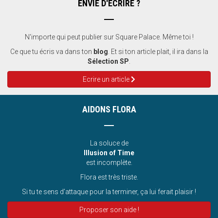
ENVIE D'ÉCRIRE ?
N'importe qui peut publier sur Square Palace. Même toi !
Ce que tu écris va dans ton
blog
. Et si ton article plait, il ira dans la
Sélection SP
.
Ecrire un article
AIDONS FLORA
La soluce de
Illusion of Time
est incomplète.
Flora est très triste.
Si tu te sens d’attaque pour la terminer, ça lui ferait plaisir !
Proposer son aide !