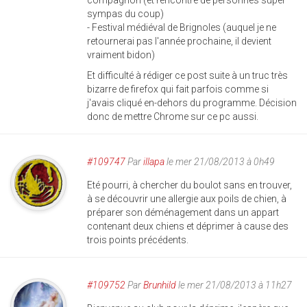
compagnon (et rencontre de personnes super
sympas du coup)
- Festival médiéval de Brignoles (auquel je ne
retournerai pas l'année prochaine, il devient
vraiment bidon)
Et difficulté à rédiger ce post suite à un truc très
bizarre de firefox qui fait parfois comme si
j'avais cliqué en-dehors du programme. Décision
donc de mettre Chrome sur ce pc aussi.
#109747
Par
illapa
le mer 21/08/2013 à 0h49
Eté pourri, à chercher du boulot sans en trouver,
à se découvrir une allergie aux poils de chien, à
préparer son déménagement dans un appart
contenant deux chiens et déprimer à cause des
trois points précédents.
#109752
Par
Brunhild
le mer 21/08/2013 à 11h27