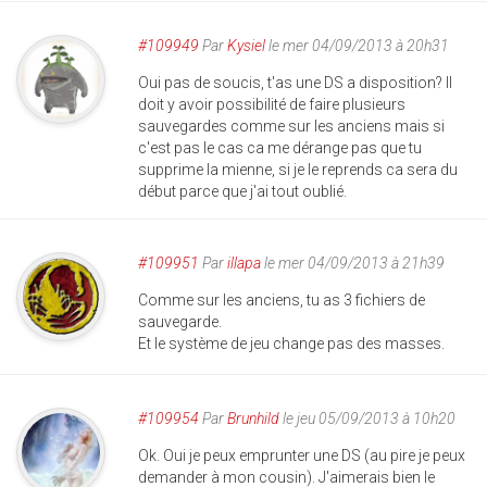
#109949
Par
Kysiel
le mer 04/09/2013 à 20h31
Oui pas de soucis, t'as une DS a disposition? Il
doit y avoir possibilité de faire plusieurs
sauvegardes comme sur les anciens mais si
c'est pas le cas ca me dérange pas que tu
supprime la mienne, si je le reprends ca sera du
début parce que j'ai tout oublié.
#109951
Par
illapa
le mer 04/09/2013 à 21h39
Comme sur les anciens, tu as 3 fichiers de
sauvegarde.
Et le système de jeu change pas des masses.
#109954
Par
Brunhild
le jeu 05/09/2013 à 10h20
Ok. Oui je peux emprunter une DS (au pire je peux
demander à mon cousin). J'aimerais bien le