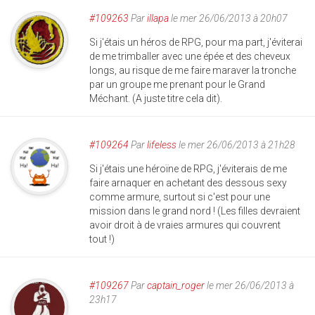
#109263
Par
illapa
le mer 26/06/2013 à 20h07
Si j'étais un héros de RPG, pour ma part, j'éviterai
de me trimballer avec une épée et des cheveux
longs, au risque de me faire maraver la tronche
par un groupe me prenant pour le Grand
Méchant. (A juste titre cela dit).
#109264
Par
lifeless
le mer 26/06/2013 à 21h28
Si j'étais une héroïne de RPG, j'éviterais de me
faire arnaquer en achetant des dessous sexy
comme armure, surtout si c'est pour une
mission dans le grand nord ! (Les filles devraient
avoir droit à de vraies armures qui couvrent
tout !)
#109267
Par
captain_roger
le mer 26/06/2013 à
23h17