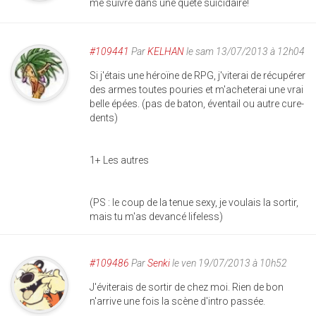
me suivre dans une quête suicidaire!
#109441
Par
KELHAN
le sam 13/07/2013 à 12h04
Si j'étais une héroïne de RPG, j'viterai de récupérer
des armes toutes pouries et m'acheterai une vrai
belle épées. (pas de baton, éventail ou autre cure-
dents)
1+ Les autres
(PS : le coup de la tenue sexy, je voulais la sortir,
mais tu m'as devancé lifeless)
#109486
Par
Senki
le ven 19/07/2013 à 10h52
J'éviterais de sortir de chez moi. Rien de bon
n'arrive une fois la scène d'intro passée.