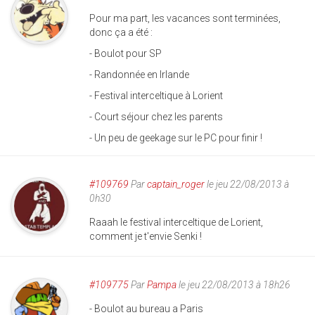
Pour ma part, les vacances sont terminées,
donc ça a été :
- Boulot pour SP
- Randonnée en Irlande
- Festival interceltique à Lorient
- Court séjour chez les parents
- Un peu de geekage sur le PC pour finir !
#109769
Par
captain_roger
le jeu 22/08/2013 à
0h30
Raaah le festival interceltique de Lorient,
comment je t'envie Senki !
#109775
Par
Pampa
le jeu 22/08/2013 à 18h26
- Boulot au bureau a Paris