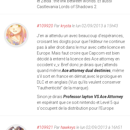
et Zelda : the link between worlds. Et aussi
Castlevania Lords of Shadows 2.
#109920
Par
krysta
le lun 02/09/2013 à 15h43
J'en ai attendu un avec beaucoup d'espérances,
croisant les doigts pour que l'éditeur ne continue
pas à aller droit dans le mur avec cette licence en
Europe. Mais faut croire que Capcom est bien
décidé à enterré la licence des Ace attorney en
occident v_v. Bref donc je dirais que j'attends
quand même
Ace attorney dual destinies
, même
s'il sort en france en démat,avec le prologue en
DLC et en anglais (Vus qu'ils veulent conserver
"l'authenticité" de la marque).
Sinon je dirais
Professor layton VS Ace Attorney
en espérant que ce soit nintendo et Level 5 qui
s'occupent de la distribution pour l'Europe.
#109921
Par
hawkeys
le lun 02/09/2013 à 16h51