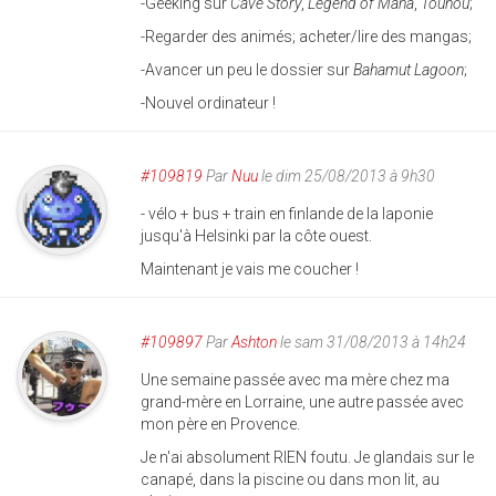
-Geeking sur
Cave Story
,
Legend of Mana
,
Touhou
;
-Regarder des animés; acheter/lire des mangas;
-Avancer un peu le dossier sur
Bahamut Lagoon
;
-Nouvel ordinateur !
#109819
Par
Nuu
le dim 25/08/2013 à 9h30
- vélo + bus + train en finlande de la laponie
jusqu'à Helsinki par la côte ouest.
Maintenant je vais me coucher !
#109897
Par
Ashton
le sam 31/08/2013 à 14h24
Une semaine passée avec ma mère chez ma
grand-mère en Lorraine, une autre passée avec
mon père en Provence.
Je n'ai absolument RIEN foutu. Je glandais sur le
canapé, dans la piscine ou dans mon lit, au