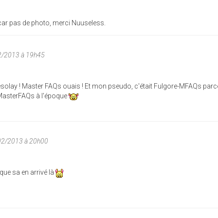
car pas de photo, merci Nuuseless.
2/2013 à 19h45
ésolay ! Master FAQs ouais ! Et mon pseudo, c'était Fulgore-MFAQs parc
 MasterFAQs à l'époque
02/2013 à 20h00
que sa en arrivé là