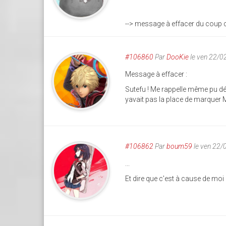
--> message à effacer du coup 
#106860
Par
DooKie
le ven 22/0
Message à effacer :
Sutefu ! Me rappelle même pu d
yavait pas la place de marquer
#106862
Par
boum59
le ven 22/
...
Et dire que c'est à cause de moi 