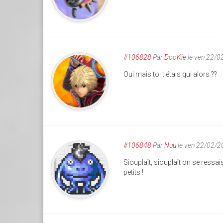
#106828
Par
DooKie
le ven 22/0
Oui mais toi t'étais qui alors ??
#106848
Par
Nuu
le ven 22/02/2
Siouplaît, siouplaît on se ressai
petits !