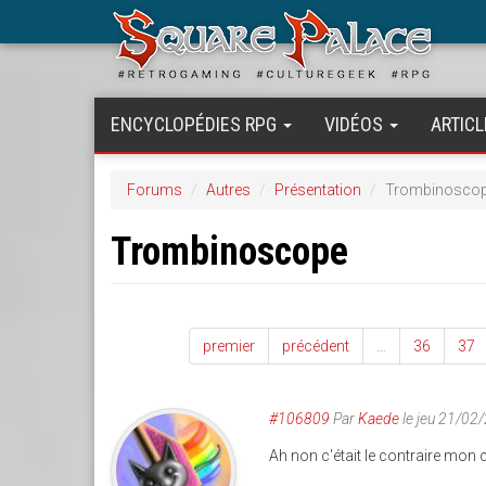
Aller
au
contenu
principal
ENCYCLOPÉDIES RPG
VIDÉOS
ARTICL
Forums
Autres
Présentation
Trombinosco
Trombinoscope
premier
précédent
…
36
37
#106809
Par
Kaede
le jeu 21/02
Ah non c'était le contraire mon