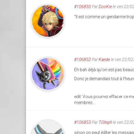
#106850
Par
DooKie
le ven 22/0
"Il est comme un gendarme trop 
#106852
Par
Kaede
le ven 22/02
Eh bah déjà qu'on est pas beauco
Donc je demandais tout à l'heure po
edit: Vous pourrez effacer ce me
membres ..
#106853
Par
TiSteph
le ven 22/
sinon on peut éditer les messag