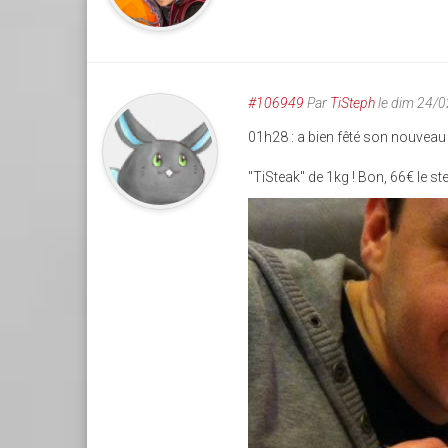
#106949
Par
TiSteph
le dim 24/
01h28 : a bien fêté son nouveau 
"TiSteak" de 1kg ! Bon, 66€ le s