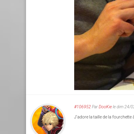
#106952
Par
DooKie
le dim 24/
J'adore la taille de la fourchette 