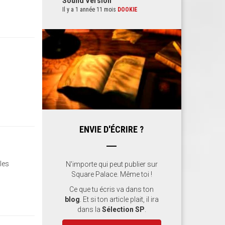
Sound Version
Il y a 1 année 11 mois
DOOKIE
ENVIE D'ÉCRIRE ?
 les
N'importe qui peut publier sur
Square Palace. Même toi !
Ce que tu écris va dans ton
blog
. Et si ton article plait, il ira
dans la
Sélection SP
.