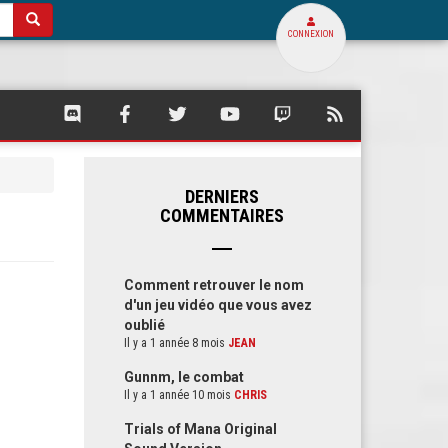
CONNEXION
SQUARE
SQUARE
SQUARE
SQUARE
SQUARE
FLUX
PALACE
PALACE
PALACE
PALACE
PALACE
RSS
SUR
SUR
SUR
SUR
SUR
DE
DISCORD
FACEBOOK
TWITTER
YOUTUBE
TWITCH
SQUARE
PALACE
DERNIERS
COMMENTAIRES
Comment retrouver le nom
d'un jeu vidéo que vous avez
oublié
Il y a 1 année 8 mois
JEAN
Gunnm, le combat
Il y a 1 année 10 mois
CHRIS
Trials of Mana Original