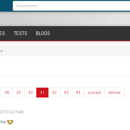
Formulaire
de
Rechercher
recherche
ES
TESTS
BLOGS
pe
38
39
40
41
42
43
44
suivant
dernier
/2013 à 21h46
 cher