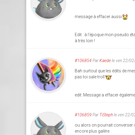
message à effacer aussi
Edit : à l'époque mon pseudo éta
à très loin !
#106854
Par
Kaede
le ven 22/02
Bah surtout que les édits de mes
pas toi sale troll
edit: Message a effacer égaleme
#106859
Par
TiSteph
le ven 22/
ou alors on pourrait converser i
encore plus galère.