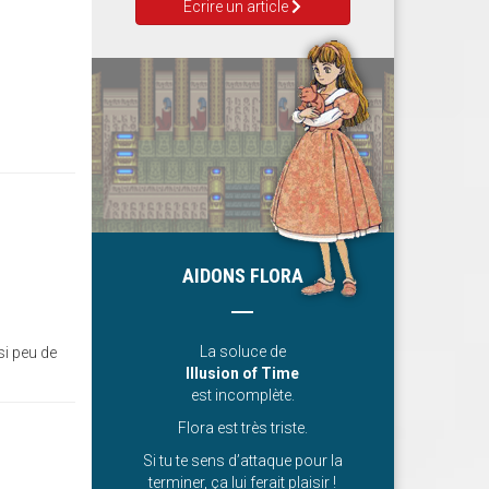
Ecrire un article
AIDONS FLORA
La soluce de
si peu de
Illusion of Time
est incomplète.
Flora est très triste.
Si tu te sens d’attaque pour la
terminer, ça lui ferait plaisir !