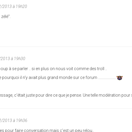
2/2013 à 19h20
zélé".
/2013 à 19h30
up à se parler .. si en plus on nous voit comme des troll ..
urquoi il n'y avait plus grand monde sur ce forum ....................
ssage, c'était juste pour dire ce que je pense. Une telle modération pour 
02/2013 à 19h36
es pour faire conversation mais c'est un peu relou..