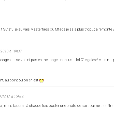
it Sutefu, je suivais Masterfaqs ou Mfaqs je sais plus trop...ça remonte
/2013 à 19h37
sages ne se voient pas en messages non lus ... lol C'te galère! Mais me 
nt, au point où on en est
02/2013 à 19h44
ci, mais faudrait à chaque fois poster une photo de soi pour ne pas être