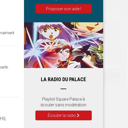
Proposer son aide !
 vraiment
parle
LA RADIO DU PALACE
Playlist Square Palace à
écouter sans modération
Écouter la radio
 HS,