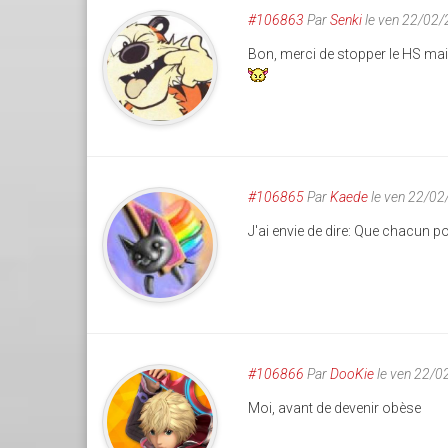
#106863
Par
Senki
le ven 22/02
Bon, merci de stopper le HS main
#106865
Par
Kaede
le ven 22/02
J'ai envie de dire: Que chacun p
#106866
Par
DooKie
le ven 22/0
Moi, avant de devenir obèse