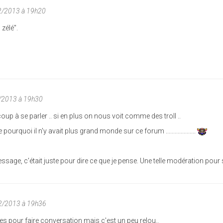
2/2013 à 19h20
zélé".
/2013 à 19h30
up à se parler .. si en plus on nous voit comme des troll ..
urquoi il n'y avait plus grand monde sur ce forum ....................
ssage, c'était juste pour dire ce que je pense. Une telle modération pour 
02/2013 à 19h36
es pour faire conversation mais c'est un peu relou..