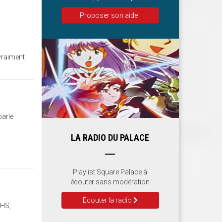
Proposer son aide !
 vraiment
parle
LA RADIO DU PALACE
Playlist Square Palace à
écouter sans modération
Écouter la radio
 HS,