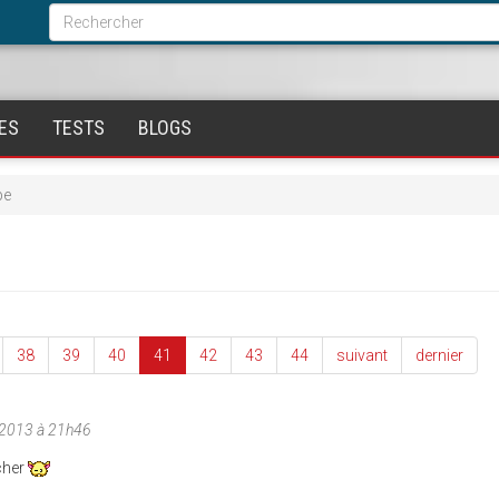
Formulaire
de
Rechercher
recherche
ES
TESTS
BLOGS
pe
38
39
40
41
42
43
44
suivant
dernier
/2013 à 21h46
 cher