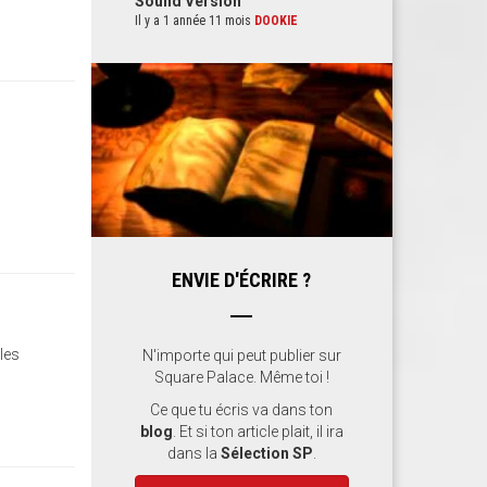
Sound Version
Il y a 1 année 11 mois
DOOKIE
ENVIE D'ÉCRIRE ?
 les
N'importe qui peut publier sur
Square Palace. Même toi !
Ce que tu écris va dans ton
blog
. Et si ton article plait, il ira
dans la
Sélection SP
.