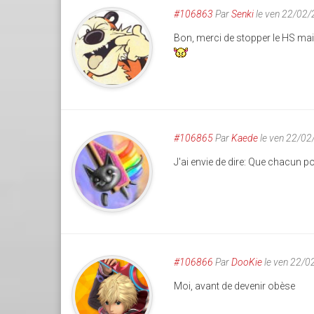
#106863
Par
Senki
le ven 22/02
Bon, merci de stopper le HS main
#106865
Par
Kaede
le ven 22/02
J'ai envie de dire: Que chacun p
#106866
Par
DooKie
le ven 22/0
Moi, avant de devenir obèse