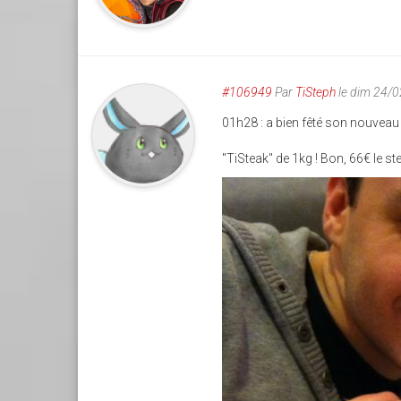
#106949
Par
TiSteph
le dim 24/
01h28 : a bien fêté son nouveau 
"TiSteak" de 1kg ! Bon, 66€ le s