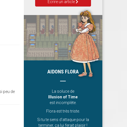
Ecrire un article
AIDONS FLORA
La soluce de
si peu de
Illusion of Time
est incomplète.
Flora est très triste.
Si tu te sens d’attaque pour la
terminer, ça lui ferait plaisir !