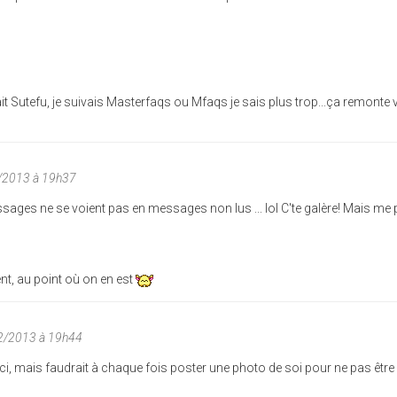
it Sutefu, je suivais Masterfaqs ou Mfaqs je sais plus trop...ça remonte
/2013 à 19h37
sages ne se voient pas en messages non lus ... lol C'te galère! Mais me 
nt, au point où on en est
02/2013 à 19h44
ci, mais faudrait à chaque fois poster une photo de soi pour ne pas être