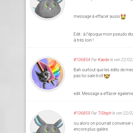
message à effacer aussi
Edit : à l'époque mon pseudo éta
à très loin !
#106854
Par
Kaede
le ven 22/02
Bah surtout que les édits de mes
pas toi sale troll
edit: Message a effacer égaleme
#106859
Par
TiSteph
le ven 22/
ou alors on pourrait converser i
encore plus galère.