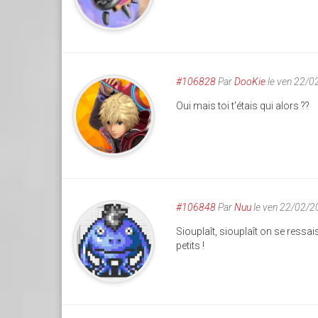
#106828
Par
DooKie
le ven 22/0
Oui mais toi t'étais qui alors ??
#106848
Par
Nuu
le ven 22/02/2
Siouplaît, siouplaît on se ressai
petits !