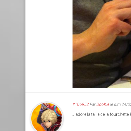
#106952
Par
DooKie
le dim 24/
J'adore la taille de la fourchette 