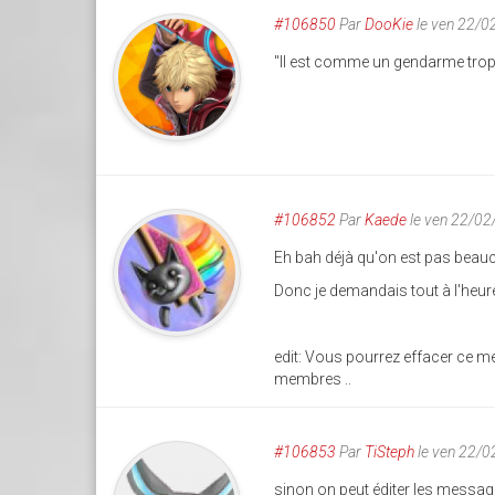
#106850
Par
DooKie
le ven 22/0
"Il est comme un gendarme trop 
#106852
Par
Kaede
le ven 22/02
Eh bah déjà qu'on est pas beauco
Donc je demandais tout à l'heure po
edit: Vous pourrez effacer ce me
membres ..
#106853
Par
TiSteph
le ven 22/
sinon on peut éditer les messag