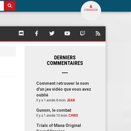
CONNEXION
SQUARE
SQUARE
SQUARE
SQUARE
SQUARE
FLUX
PALACE
PALACE
PALACE
PALACE
PALACE
RSS
SUR
SUR
SUR
SUR
SUR
DE
DISCORD
FACEBOOK
TWITTER
YOUTUBE
TWITCH
SQUARE
PALACE
DERNIERS
COMMENTAIRES
Comment retrouver le nom
d'un jeu vidéo que vous avez
oublié
Il y a 1 année 8 mois
JEAN
Gunnm, le combat
Il y a 1 année 10 mois
CHRIS
Trials of Mana Original