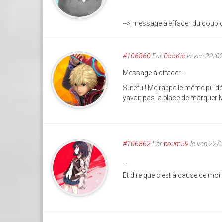
--> message à effacer du coup 
#106860
Par
DooKie
le ven 22/0
Message à effacer :
Sutefu ! Me rappelle même pu d
yavait pas la place de marquer
#106862
Par
boum59
le ven 22/
...
Et dire que c'est à cause de moi 