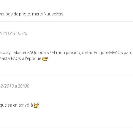
car pas de photo, merci Nuuseless.
2/2013 à 19h45
ésolay ! Master FAQs ouais ! Et mon pseudo, c'était Fulgore-MFAQs parc
 MasterFAQs à l'époque
02/2013 à 20h00
que sa en arrivé là