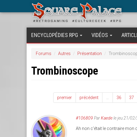
Aller
au
contenu
principal
ENCYCLOPÉDIES RPG
VIDÉOS
ARTICL
Forums
Autres
Présentation
Trombinosco
Trombinoscope
premier
précédent
…
36
37
#106809
Par
Kaede
le jeu 21/02
Ah non c'était le contraire mon