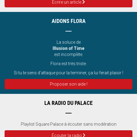
Ecrire un article
AIDONS FLORA
La soluce de
Illusion of Time
est incomplète.
Flora est très triste.
Si tu te sens d’attaque pour la terminer, ça lui ferait plaisir !
Proposer son aide !
LA RADIO DU PALACE
Playlist Square Palace à écouter sans modération
Écouter la radio