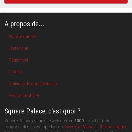
A propos de...
Nous rejoindre
Historique
Règlement
Crédits
Politique de confidentialité
Forum (archive)
Square Palace, c'est quoi ?
Square Palace est un site web créé en
2000
. Le but était de
proposer des encyclopédies sur
Secret of Mana
et
Chrono Trigger
.