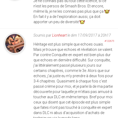
Je ne connais pas du tout cette licence, si ce
n'est les persos de Smash Bros. Et encore,
même là, je ne les connais pas plus que ça
En fait il y a de l'exploration aussi, ça doit
apporter un peu de diversité
Soumis par
Lionheart
le dim 17/09/2017 à 20h17
#122675
Héritage est plus simple que echoes ouais.
Mais je trouve que echoes et révélation se valent.
Par contre Conquête en expert est bien plus dur
que echoes en dernière difficulté. Sur conquête,
j'ai littéralement passé plusieurs jours sur
certains chapitres, comme le 3e. Alors que sur
echoes, j'ai juste eu m'y prendre à deux fois pour
3-4 chapitres. Quasiment à chaque fois c'est
passé crème pour moi, et je parle là de ma partie
découverte pour laquelle je m'étais pas amusé à
toucher aux DLC en même temps. Bref pour moi
ceux qui disent que cet épisode est plus simple
que fates n'ont pas touché à conquête en expert
dans DLC ni abus d'acquisition d'achats de
techniques via le mode ligne.