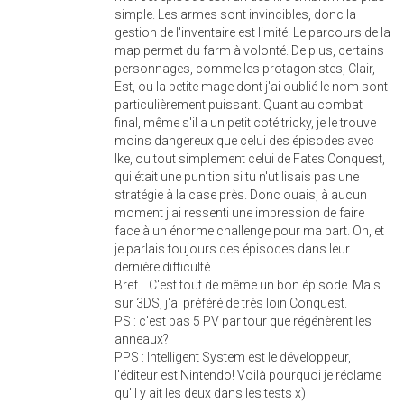
simple. Les armes sont invincibles, donc la
gestion de l'inventaire est limité. Le parcours de la
map permet du farm à volonté. De plus, certains
personnages, comme les protagonistes, Clair,
Est, ou la petite mage dont j'ai oublié le nom sont
particulièrement puissant. Quant au combat
final, même s'il a un petit coté tricky, je le trouve
moins dangereux que celui des épisodes avec
Ike, ou tout simplement celui de Fates Conquest,
qui était une punition si tu n'utilisais pas une
stratégie à la case près. Donc ouais, à aucun
moment j'ai ressenti une impression de faire
face à un énorme challenge pour ma part. Oh, et
je parlais toujours des épisodes dans leur
dernière difficulté.
Bref... C'est tout de même un bon épisode. Mais
sur 3DS, j'ai préféré de très loin Conquest.
PS : c'est pas 5 PV par tour que régénèrent les
anneaux?
PPS : Intelligent System est le développeur,
l'éditeur est Nintendo! Voilà pourquoi je réclame
qu'il y ait les deux dans les tests x)