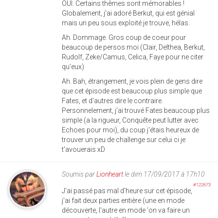
OUI. Certains thêmes sont mémorables !
Globalement, j'ai adoré Berkut, qui est génial
mais un peu sous exploité je trouve, hélas.
Ah. Dommage. Gros coup de coeur pour
beaucoup de persos moi (Clair, Delthea, Berkut,
Rudolf, Zeke/Camus, Celica, Faye pour ne citer
qu'eux)
Ah. Bah, étrangement, je vois plein de gens dire
que cet épisode est beaucoup plus simple que
Fates, et d'autres dire le contraire.
Personnelement, j'ai trouvé Fates beaucoup plus
simple (a la rigueur, Conquête peut lutter avec
Echoes pour moi), du coup j'étais heureux de
trouver un peu de challenge sur celui ci je
t'avouerais xD
Soumis par
Lionheart
le dim 17/09/2017 à 17h10
#122673
J'ai passé pas mal d'heure sur cet épisode,
j'ai fait deux parties entière (une en mode
découverte, l'autre en mode 'on va faire un