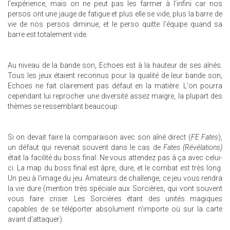
l’expérience, mais on ne peut pas les farmer à l'infini car nos
persos ont une jauge de fatigue et plus elle se vide, plus la barre de
vie de nos persos diminue, et le perso quitte l'équipe quand sa
barre est totalement vide.
Au niveau de la bande son, Echoes est à la hauteur de ses aînés.
Tous les jeux étaient reconnus pour la qualité de leur bande son,
Echoes ne fait clairement pas défaut en la matière. L'on pourra
cependant lui reprocher une diversité assez maigre, la plupart des
thèmes se ressemblant beaucoup.
Si on devait faire la comparaison avec son aîné direct (
FE Fates
),
un défaut qui revenait souvent dans le cas de
Fates (Révélations)
était la facilité du boss final. Ne vous attendez pas à ça avec celui-
ci. La map du boss final est âpre, dure, et le combat est très long.
Un peu à l'image du jeu. Amateurs de challenge, ce jeu vous rendra
la vie dure (mention très spéciale aux Sorcières, qui vont souvent
vous faire criser. Les Sorcières étant des unités magiques
capables de se téléporter absolument n'importe où sur la carte
avant d'attaquer).