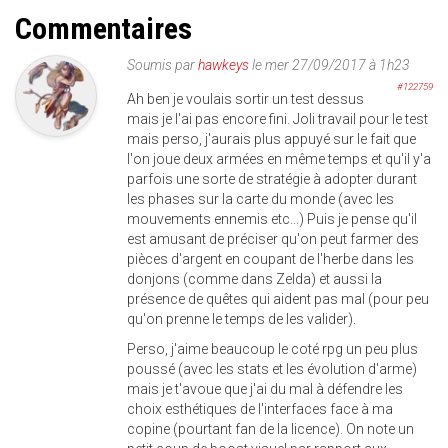
Commentaires
Soumis par
hawkeys
le mer 27/09/2017 à 1h23
#122759
Ah ben je voulais sortir un test dessus
mais je l'ai pas encore fini. Joli travail pour le test
mais perso, j'aurais plus appuyé sur le fait que
l'on joue deux armées en même temps et qu'il y'a
parfois une sorte de stratégie à adopter durant
les phases sur la carte du monde (avec les
mouvements ennemis etc...) Puis je pense qu'il
est amusant de préciser qu'on peut farmer des
pièces d'argent en coupant de l'herbe dans les
donjons (comme dans Zelda) et aussi la
présence de quêtes qui aident pas mal (pour peu
qu'on prenne le temps de les valider).
Perso, j'aime beaucoup le coté rpg un peu plus
poussé (avec les stats et les évolution d'arme)
mais je t'avoue que j'ai du mal à défendre les
choix esthétiques de l'interfaces face à ma
copine (pourtant fan de la licence). On note un