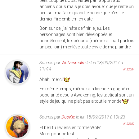
petit coup de boost visuel par rapport aux
anciens opus mais je dois avouer que je reste un
peu sur ma faim quand je pense que c'est le
dernier Fire emblem en date.
Bon sur ce, j'ai hâte de finir le jeu. Les
personnages sont bien développés et
honnêtement, le scénario (même si il part parfois
un peu loin) m'enlève toute envie de me plaindre.
Soumis par
Wolvesrealm
le lun 18/09/2017 à
11h14
#122684
Ahah, merci
En même temps, même si la licence a gagné en
popularité depuis Awakening, les tactical sont un
style de jeu qui ne plaît pas a tout le monde
Soumis par
DooKie
le lun 18/09/2017 à 10h23
#122682
Et ben tu reviens en forme Wolv'
Merci pour ce test.