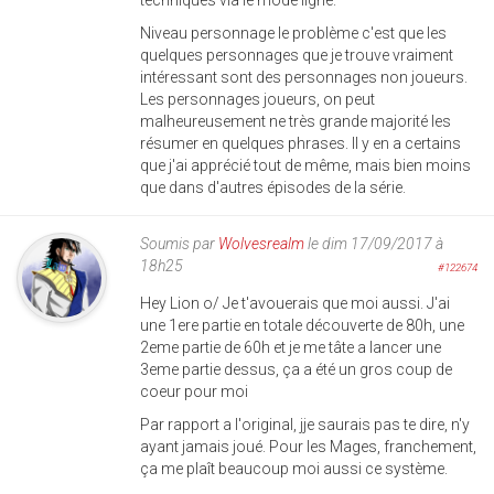
Niveau personnage le problème c'est que les
quelques personnages que je trouve vraiment
intéressant sont des personnages non joueurs.
Les personnages joueurs, on peut
malheureusement ne très grande majorité les
résumer en quelques phrases. Il y en a certains
que j'ai apprécié tout de même, mais bien moins
que dans d'autres épisodes de la série.
Soumis par
Wolvesrealm
le dim 17/09/2017 à
18h25
#122674
Hey Lion o/ Je t'avouerais que moi aussi. J'ai
une 1ere partie en totale découverte de 80h, une
2eme partie de 60h et je me tâte a lancer une
3eme partie dessus, ça a été un gros coup de
coeur pour moi
Par rapport a l'original, jje saurais pas te dire, n'y
ayant jamais joué. Pour les Mages, franchement,
ça me plaît beaucoup moi aussi ce système.