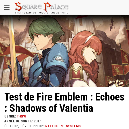
Aller
Toggle
au
contenu
navigation
principal
Test de Fire Emblem : Echoes
: Shadows of Valentia
GENRE:
T-RPG
ANNÉE DE SORTIE:
2017
ÉDITEUR / DÉVELOPPEUR:
INTELLIGENT SYSTEMS