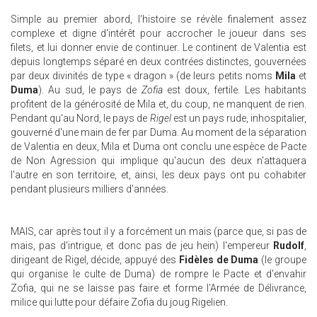
Simple au premier abord, l'histoire se révèle finalement assez
complexe et digne d'intérêt pour accrocher le joueur dans ses
filets, et lui donner envie de continuer. Le continent de Valentia est
depuis longtemps séparé en deux contrées distinctes, gouvernées
par deux divinités de type « dragon » (de leurs petits noms
Mila
et
Duma
). Au sud, le pays de
Zofia
est doux, fertile. Les habitants
profitent de la générosité de Mila et, du coup, ne manquent de rien.
Pendant qu'au Nord, le pays de
Rigel
est un pays rude, inhospitalier,
gouverné d'une main de fer par Duma. Au moment de la séparation
de Valentia en deux, Mila et Duma ont conclu une espèce de Pacte
de Non Agression qui implique qu'aucun des deux n'attaquera
l'autre en son territoire, et, ainsi, les deux pays ont pu cohabiter
pendant plusieurs milliers d'années.
MAIS, car après tout il y a forcément un mais (parce que, si pas de
mais, pas d'intrigue, et donc pas de jeu hein) l'empereur
Rudolf
,
dirigeant de Rigel, décide, appuyé des
Fidèles de Duma
(le groupe
qui organise le culte de Duma) de rompre le Pacte et d'envahir
Zofia, qui ne se laisse pas faire et forme l'Armée de Délivrance,
milice qui lutte pour défaire Zofia du joug Rigelien.