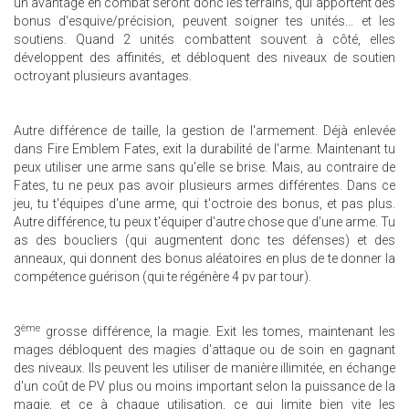
un avantage en combat seront donc les terrains, qui apportent des
bonus d'esquive/précision, peuvent soigner tes unités... et les
soutiens. Quand 2 unités combattent souvent à côté, elles
développent des affinités, et débloquent des niveaux de soutien
octroyant plusieurs avantages.
Autre différence de taille, la gestion de l'armement. Déjà enlevée
dans Fire Emblem Fates, exit la durabilité de l'arme. Maintenant tu
peux utiliser une arme sans qu'elle se brise. Mais, au contraire de
Fates, tu ne peux pas avoir plusieurs armes différentes. Dans ce
jeu, tu t'équipes d'une arme, qui t'octroie des bonus, et pas plus.
Autre différence, tu peux t'équiper d'autre chose que d'une arme. Tu
as des boucliers (qui augmentent donc tes défenses) et des
anneaux, qui donnent des bonus aléatoires en plus de te donner la
compétence guérison (qui te régénère 4 pv par tour).
ème
3
grosse différence, la magie. Exit les tomes, maintenant les
mages débloquent des magies d'attaque ou de soin en gagnant
des niveaux. Ils peuvent les utiliser de manière illimitée, en échange
d'un coût de PV plus ou moins important selon la puissance de la
magie, et ce à chaque utilisation, ce qui limite bien vite les