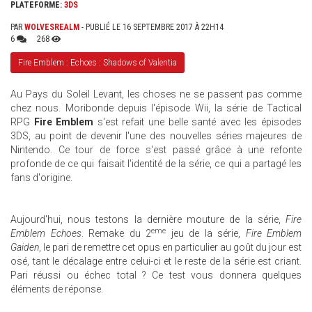
PLATEFORME:
3DS
PAR
WOLVESREALM
- PUBLIÉ LE 16 SEPTEMBRE 2017 À 22H14
6
268
Fire Emblem : Echoes : Shadows of Valentia
Au Pays du Soleil Levant, les choses ne se passent pas comme
chez nous. Moribonde depuis l'épisode Wii, la série de Tactical
RPG
Fire Emblem
s'est refait une belle santé avec les épisodes
3DS, au point de devenir l'une des nouvelles séries majeures de
Nintendo. Ce tour de force s'est passé grâce à une refonte
profonde de ce qui faisait l'identité de la série, ce qui a partagé les
fans d'origine.
Aujourd'hui, nous testons la dernière mouture de la série,
Fire
eme
Emblem Echoes
. Remake du 2
jeu de la série,
Fire Emblem
Gaiden
, le pari de remettre cet opus en particulier au goût du jour est
osé, tant le décalage entre celui-ci et le reste de la série est criant.
Pari réussi ou échec total ? Ce test vous donnera quelques
éléments de réponse.