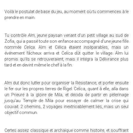
Voilà le postulat de base du jeu, au moment où tu commences à le
prendre en main.
Tu contrôle
Alm
, jeune paysan venant d'un petit village au sud de
Zofia, qui a passé toute son enfance accompagné d'une jeune fille
nommée
Celica
. Alm et Célica étaient inséparables, mais un
événement fâcheux arriva et Celica dût quitter le village. Alm lui
promis qu'ils se retrouveraient, mais il intégra la Délivrance plus
tard et en devint même le chef à la fin.
Alm dut donc lutter pour organiser la Résistance, et porter ensuite
le fer sur les propres terres de Rigel. Celica, quant à elle, alla dans
un Prieuré à la gloire de Mila, et décida de partir en pèlerinage
jusqu'au Temple de Mila pour essayer de calmer la crise qui
couvait. 2 chemins, 2 voyages inextricablement liés, mais un seul
objectif commun.
Certes assez classique et archaïque comme histoire, et souffrant