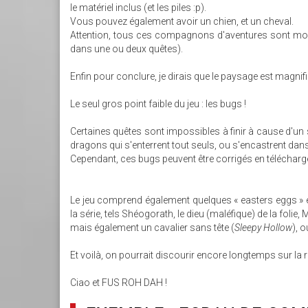
le matériel inclus (et les piles :p).
Vous pouvez également avoir un chien, et un cheval.
Attention, tous ces compagnons d'aventures sont mort
dans une ou deux quêtes).
Enfin pour conclure, je dirais que le paysage est magnif
Le seul gros point faible du jeu : les bugs !
Certaines quêtes sont impossibles à finir à cause d'un
dragons qui s'enterrent tout seuls, ou s'encastrent dan
Cependant, ces bugs peuvent être corrigés en télécharg
Le jeu comprend également quelques « easters eggs » 
la série, tels Shéogorath, le dieu (maléfique) de la folie
mais également un cavalier sans tête (
Sleepy Hollow
), 
Et voilà, on pourrait discourir encore longtemps sur la r
Ciao et FUS ROH DAH !