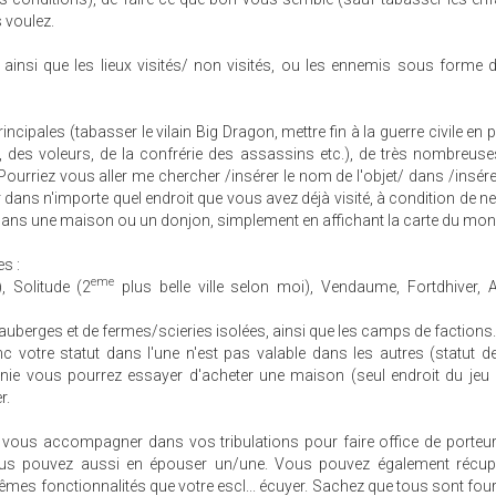
 voulez.
, ainsi que les lieux visités/ non visités, ou les ennemis sous forme 
ipales (tabasser le vilain Big Dragon, mettre fin à la guerre civile en p
 des voleurs, de la confrérie des assassins etc.), de très nombreus
("Pourriez vous aller me chercher /insérer le nom de l'objet/ dans /insér
dans n'importe quel endroit que vous avez déjà visité, à condition de ne
e dans une maison ou un donjon, simplement en affichant la carte du mon
s :
eme
, Solitude (2
plus belle ville selon moi), Vendaume, Fortdhiver, A
d'auberges et de fermes/scieries isolées, ainsi que les camps de factions.
 votre statut dans l'une n'est pas valable dans les autres (statut d
lenie vous pourrez essayer d'acheter une maison (seul endroit du je
r.
t vous accompagner dans vos tribulations pour faire office de porteu
us pouvez aussi en épouser un/une. Vous pouvez également récup
mes fonctionnalités que votre escl... écuyer. Sachez que tous sont fou