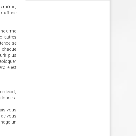
us-même,
 maîtrise
 une arme
re autres
étence se
 à chaque
urir plus
débloquer
toile est
ordeciel,
s donnera
mais vous
t de vous
onnage un