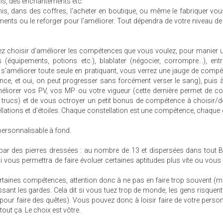
ns, des enchantements etc.
s, dans des coffres, l'acheter en boutique, ou même le fabriquer vo
ents ou le reforger pour l'améliorer. Tout dépendra de votre niveau de
uvez choisir d'améliorer les compétences que vous voulez, pour manier
 (équipements, potions etc.), blablater (négocier, corrompre...), ent
'améliorer toute seule en pratiquant, vous verrez une jauge de comp
ence, et oui, on peut progresser sans forcément verser le sang), puis
liorer vos PV, vos MP ou votre vigueur (cette dernière permet de co
de trucs) et de vous octroyer un petit bonus de compétence à choisir/
lations et d'étoiles. Chaque constellation est une compétence, chaque é
personnalisable à fond.
ar des pierres dressées : au nombre de 13 et dispersées dans tout B
ui vous permettra de faire évoluer certaines aptitudes plus vite ou vou
rtaines compétences, attention donc à ne pas en faire trop souvent (
nt les gardes. Cela dit si vous tuez trop de monde, les gens risquen
 pour faire des quêtes). Vous pouvez donc à loisir faire de votre pers
out ça. Le choix est vôtre.