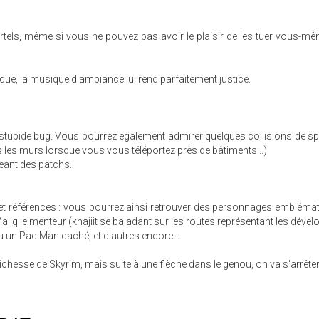
els, même si vous ne pouvez pas avoir le plaisir de les tuer vous-m
ique, la musique d'ambiance lui rend parfaitement justice.
 stupide bug. Vous pourrez également admirer quelques collisions de spr
s les murs lorsque vous vous téléportez près de bâtiments...)
eant des patchs.
et références : vous pourrez ainsi retrouver des personnages embléma
, Ma'iq le menteur (khajiit se baladant sur les routes représentant les déve
ou un Pac Man caché, et d'autres encore...
ichesse de Skyrim, mais suite à une flèche dans le genou, on va s'arrêter l