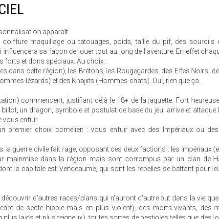
CIEL
rsonnalisation apparaît.
coiffure maquillage ou tatouages, poids, taille du pif, des sourcils 
 influencera sa façon de jouer tout au long de l'aventure. En effet chaq
 forts et dons spéciaux. Au choix :
s dans cette région), les Brétons, les Rougegardes, des Elfes Noirs, d
Hommes-lézards) et des Khajiits (Hommes-chats). Oui, rien que ça.
tation) commencent, justifiant déjà le 18+ de la jaquette. Fort heureu
illot, un dragon, symbole et postulat de base du jeu, arrive et attaque le
e vous enfuir.
un premier choix cornélien : vous enfuir avec des Impériaux ou des 
s la guerre civile fait rage, opposant ces deux factions : les Impériaux (
r leur mainmise dans la région mais sont corrompus par un clan de H
t la capitale est Vendeaume, qui sont les rebelles se battant pour leur
e découvrir d'autres races/clans qui n'auront d'autre but dans la vie qu
 genre de secte hippie mais en plus violent), des morts-vivants, des
lus laids et plus teigneux), toutes sortes de bestioles telles que des l