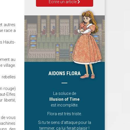
Ecrire un article
et autres
ue race a
es Hauts-
sement au
 village.
AIDONS FLORA
rebelles
en rouge)
La soluce de
aut-Elfes
Illusion of Time
 liberté,
est incomplète.
Flora est très triste.
e de vous
Si tu te sens d’attaque pour la
 machines
terminer, ça lui ferait plaisir !
oups, des