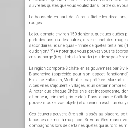
suivre les quêtes que vous voulez dans l'ordre que vous
La boussole en haut de l'écran affiche les directions
rouges.
Le jeu compte environ 150 donjons, quelques quêtes princ
parti des uns ou des autres, devenir chef des mages,
secondaires, et une quasi-infinité de quêtes tertiaires 
du donjon/ ?") A noter que vous pouvez vous téléporter 
en surcharge (trop d'objets à porter) ou de ne pas êtr
La région comporte 9 châtellenies gouvernées par 9 ville
Blancherive (appréciée pour son aspect fonctionnel)
Faillaise, Falkreath, Morthal, et ma préférée : Markarth.
A ces villes s'ajoutent 7 villages, et un certain nombre 
A noter que chaque Châtellenie est indépendante, donc
d'honneur, criminel, prime etc.). Dans chaque Châtel
pouvez stocker vos objets) et obtenir un escl... un écuye
Ces écuyers peuvent être soit laissés au placard, soi
tabasses-ce-mec-à-ma-place. Si vous êtes maso vo
compagnons lors de certaines quêtes qui auront les mê