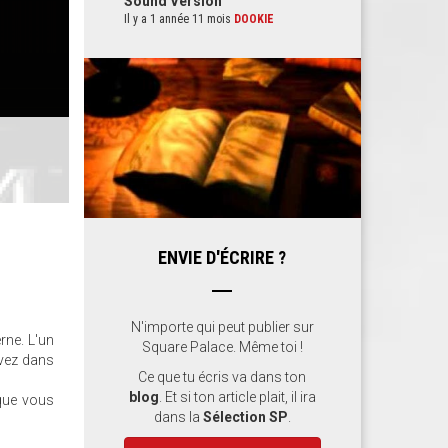
Sound Version
Il y a 1 année 11 mois
DOOKIE
ENVIE D'ÉCRIRE ?
N'importe qui peut publier sur
rne. L'un
Square Palace. Même toi !
ivez dans
Ce que tu écris va dans ton
blog
. Et si ton article plait, il ira
que vous
dans la
Sélection SP
.