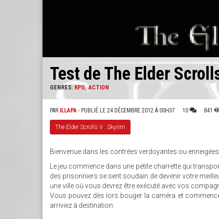
Test de The Elder Scroll
GENRES:
RPG
ACTION
PAR
ILLAPA
- PUBLIÉ LE 24 DÉCEMBRE 2012 À 00H37
10
841
The Elder Scrolls V : Skyrim
Bienvenue dans les contrées verdoyantes ou enneigées de
Le jeu commence dans une petite charrette qui transporte
des prisonniers se sent soudain de devenir votre meille
une ville où vous devrez être exécuté avec vos compagn
Vous pouvez dès lors bouger la caméra et commencer
arriviez à destination.