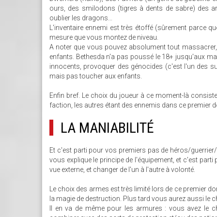
ours, des smilodons (tigres à dents de sabre) des ar
oublier les dragons...
L'inventaire ennemi est très étoffé (sûrement parce que
mesure que vous montez de niveau.
A noter que vous pouvez absolument tout massacrer, y 
enfants. Bethesda n'a pas poussé le 18+ jusqu'aux ma
innocents, provoquer des génocides (c'est l'un des suc
mais pas toucher aux enfants.
Enfin bref. Le choix du joueur à ce moment-là consiste
faction, les autres étant des ennemis dans ce premier do
LA MANIABILITÉ
Et c'est parti pour vos premiers pas de héros/guerrier
vous explique le principe de l'équipement, et c'est par
vue externe, et changer de l'un à l'autre à volonté.
Le choix des armes est très limité lors de ce premier do
la magie de destruction. Plus tard vous aurez aussi le c
Il en va de même pour les armures : vous avez le ch