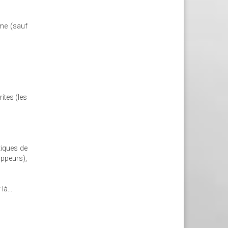
ême (sauf
ites (les
tiques de
loppeurs),
à...