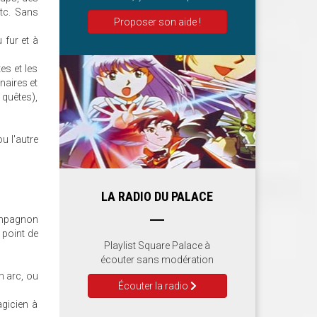
etc. Sans
Proposer son aide !
 fur et à
es et les
naires et
 quêtes),
u l'autre
LA RADIO DU PALACE
compagnon
 point de
Playlist Square Palace à
écouter sans modération
n arc, ou
Écouter la radio
gicien à