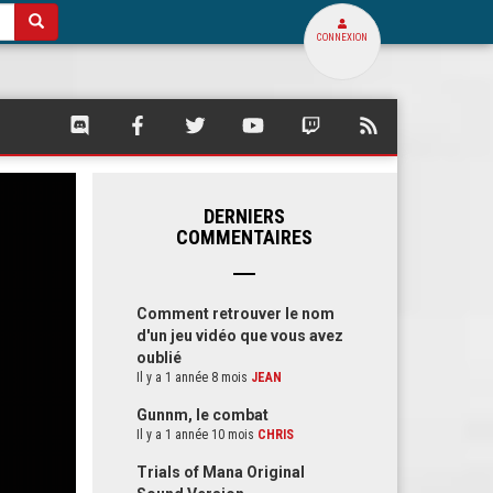
CONNEXION
SQUARE
SQUARE
SQUARE
SQUARE
SQUARE
FLUX
PALACE
PALACE
PALACE
PALACE
PALACE
RSS
SUR
SUR
SUR
SUR
SUR
DE
DISCORD
FACEBOOK
TWITTER
YOUTUBE
TWITCH
SQUARE
PALACE
DERNIERS
COMMENTAIRES
Comment retrouver le nom
d'un jeu vidéo que vous avez
oublié
Il y a 1 année 8 mois
JEAN
Gunnm, le combat
Il y a 1 année 10 mois
CHRIS
Trials of Mana Original