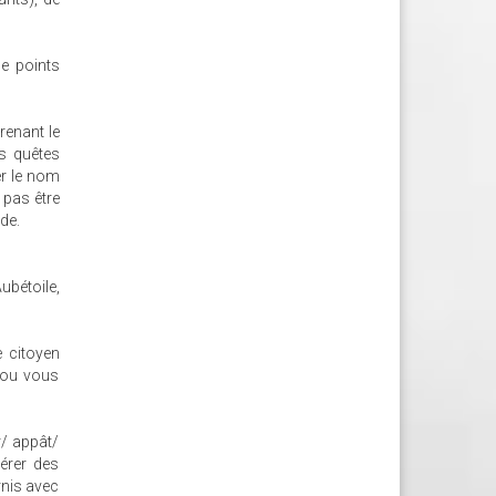
de points
renant le
es quêtes
er le nom
 pas être
de.
ubétoile,
e citoyen
u ou vous
r/ appât/
érer des
rnis avec