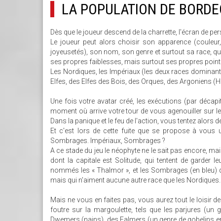
LA POPULATION DE BORDE
Dès que le joueur descend de la charrette, l'écran de pe
Le joueur peut alors choisir son apparence (couleur, 
joyeusetés), son nom, son genre et surtout sa race, qui
ses propres faiblesses, mais surtout ses propres points
Les Nordiques, les Impériaux (les deux races dominante
Elfes, des Elfes des Bois, des Orques, des Argoniens (
Une fois votre avatar créé, les exécutions (par décapi
moment où arrive votre tour de vous agenouiller sur le b
Dans la panique et le feu de l'action, vous tentez alors d
Et c'est lors de cette fuite que se propose à vous 
Sombrages. Impériaux, Sombrages ?
A ce stade du jeu le néophyte ne le sait pas encore, mai
dont la capitale est Solitude, qui tentent de garde
nommés les « Thalmor », et les Sombrages (en bleu) don
mais qui n'aiment aucune autre race que les Nordiques.
Mais ne vous en faites pas, vous aurez tout le loisir d
foutre sur la margoulette, tels que les parjures (un
Dwemers (nains), des Falmers (un genre de gobelins en p