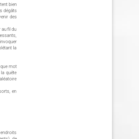
tent bien
es dégâts
venir des
 au fil du
ressants,
 invoquer
létant la
haque mot
la quête
aléatoire
orts, en
endroits
ants), de