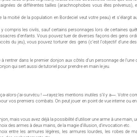
aignées de différentes tailles (arachnophobes vous êtes prévenus), 
 la moitié de la population en Bordeciel veut votre peau) et s'élargit au
compris les civils, sauf certains personnages lors de certaines quêt
ssacres d'enfants. Vous pouvez tuer de diverses façons des gens ordi
cès du jeu), vous pouvez torturer des gens (c'est l'objectif d'une des
 à rentrer dans le premier donjon aux côtés d'un personnage de l'une o
njon qui sert aussi de tutoriel pour prendre en main le jeu.
/ça-alors-j'ai-survécu ! ―rayez les mentions inutiles s'il y a―. Votre 
ti pour vos premiers combats. On peut jouer en point de vue interne ou en
njon, mais vous avez déjà la possibilité d’utiliser une arme à une main, u
hoix des armes à deux mains, de la magie d'illusion, d'invocation etc.
oix entre les armures légères, les armures lourdes, les robes de ma