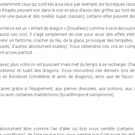
otamment ceux qui sont liés à sa race: par exemple, les Nordiques résis
s Khajiits peuvent voir dans le noir en plus d'avoir des griffes qui font d
ir une queue et des oreilles super classes), certains elfes peuvent de
votre héros est un « enfant de dragon » (Dovahkiin) comme il va le découvrir
ssi ces cris). Il s'agit simplement de crier pour avoir des effets inté
venir un fantôme, cracher du feu, de la glace, provoquer des tempêtes,
usés, d'autres absolument inutiles). Vous obtiendrez ces cris en comp
nt un peu partout.
vez, plus votre cri est puissant mais met du temps à se recharger. C
btenez en tuant des dragons. Vous rencontrez ces derniers lors de 
s en Bordeciel (cimetières et aires de dragons), ainsi que de façon 
res grâce à l'équipement, aux pierres dressées, aux potions, aux s
 ou avec certaines malédictions (lycanthropie et vampirisme).
bsolument libre comme l'air d'aller où bon vous semble (certains 
 conditions), de faire ce que bon vous semble (sauf tabasser les enf