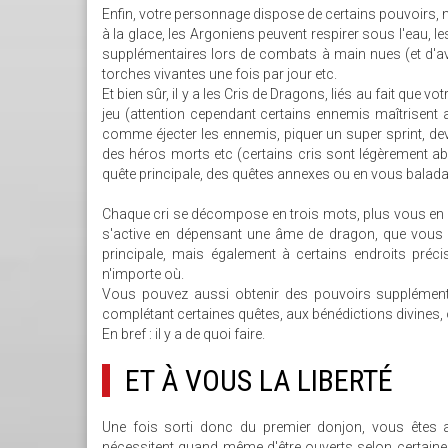
Enfin, votre personnage dispose de certains pouvoirs, n
à la glace, les Argoniens peuvent respirer sous l'eau, le
supplémentaires lors de combats à main nues (et d'avo
torches vivantes une fois par jour etc.
Et bien sûr, il y a les Cris de Dragons, liés au fait que 
jeu (attention cependant certains ennemis maîtrisent au
comme éjecter les ennemis, piquer un super sprint, de
des héros morts etc (certains cris sont légèrement ab
quête principale, des quêtes annexes ou en vous balada
Chaque cri se décompose en trois mots, plus vous en a
s'active en dépensant une âme de dragon, que vous o
principale, mais également à certains endroits préci
n'importe où.
Vous pouvez aussi obtenir des pouvoirs supplémentai
complétant certaines quêtes, aux bénédictions divines,
En bref : il y a de quoi faire.
ET À VOUS LA LIBERTÉ
Une fois sorti donc du premier donjon, vous êtes a
nécessitent quand même d'être ouverts selon certaines