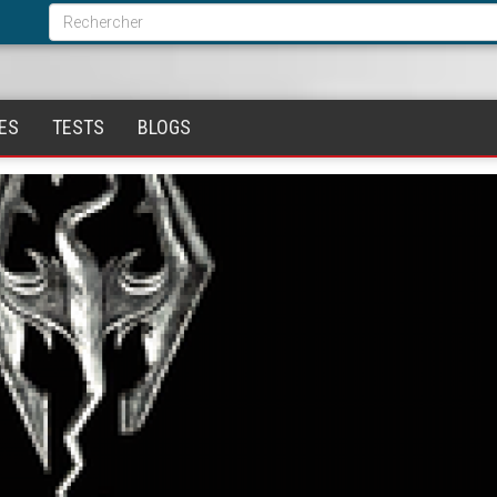
Formulaire
de
Rechercher
recherche
ES
TESTS
BLOGS