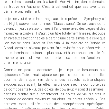
recherches le conduiront à la famille Von Viltheim, dont le domaine
se trouve en Autriche. C'est à cet endroit que ses aventures
démarreront réellement.
Le jeu se veut être un hommage aux titres précédant Symphony of
the Night, souvent surnommés "Classicvania". On se trouve donc
devant un jeu de plates-formes à l'ancienne, avec des pièges et des
monstres à tout-va. Il s'agit d'un titre totalement linéaire, découpé
en niveaux sélectionnables à partir d'une carte similaire à celle que
l'on trouve dans Order of Ecclesia. A la manière de Rondo of
Blood, certains niveaux peuvent être revisités pour découvrir un
autre chemin, conduisant le plus souvent à un bonus bien utile. De
mémoire, un seul niveau comporte deux boss en fonction du
chemin emprunté.
Comme on peut le constater, le jeu emprunte beaucoup aux
épisodes officiels mais ajoute ses petites touches personnelles
pour le démarquer (en dehors des aspects scénaristiques
évoqués auparavant). En effet, malgré que le jeu ne comporte pas
de composante RPG, des objets de power-up y sont disséminés :
certains d'entre eux augmenteront les points de vie, d'autres le
nombre de coeurs maximum ou alors les points spéciaux. Ces
derniers sont utilisés pour des compétences spécifiques,
également à débloquer dans les niveaux en ramassant l'objet