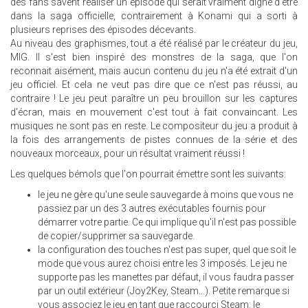
des fans savent réaliser un épisode qui serait vraiment digne d'être
dans la saga officielle, contrairement à Konami qui a sorti à
plusieurs reprises des épisodes décevants.
Au niveau des graphismes, tout a été réalisé par le créateur du jeu,
MIG. Il s'est bien inspiré des monstres de la saga, que l'on
reconnait aisément, mais aucun contenu du jeu n'a été extrait d'un
jeu officiel. Et cela ne veut pas dire que ce n'est pas réussi, au
contraire ! Le jeu peut paraître un peu brouillon sur les captures
d'écran, mais en mouvement c'est tout à fait convaincant. Les
musiques ne sont pas en reste. Le compositeur du jeu a produit à
la fois des arrangements de pistes connues de la série et des
nouveaux morceaux, pour un résultat vraiment réussi !
Les quelques bémols que l'on pourrait émettre sont les suivants:
le jeu ne gère qu'une seule sauvegarde à moins que vous ne
passiez par un des 3 autres exécutables fournis pour
démarrer votre partie. Ce qui implique qu'il n'est pas possible
de copier/supprimer sa sauvegarde.
la configuration des touches n'est pas super, quel que soit le
mode que vous aurez choisi entre les 3 imposés. Le jeu ne
supporte pas les manettes par défaut, il vous faudra passer
par un outil extérieur (Joy2Key, Steam...). Petite remarque si
vous associez le jeu en tant que raccourci Steam: le