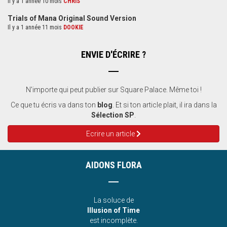
Il y a 1 année 10 mois
CHRIS
Trials of Mana Original Sound Version
Il y a 1 année 11 mois
DOOKIE
ENVIE D'ÉCRIRE ?
N'importe qui peut publier sur Square Palace. Même toi !
Ce que tu écris va dans ton
blog
. Et si ton article plait, il ira dans la
Sélection SP
.
Ecrire un article
AIDONS FLORA
La soluce de
Illusion of Time
est incomplète.