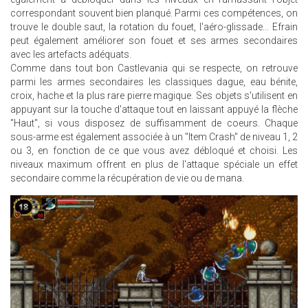
correspondant souvent bien planqué. Parmi ces compétences, on
trouve le double saut, la rotation du fouet, l'aéro-glissade... Efrain
peut également améliorer son fouet et ses armes secondaires
avec les artefacts adéquats.
Comme dans tout bon Castlevania qui se respecte, on retrouve
parmi les armes secondaires les classiques dague, eau bénite,
croix, hache et la plus rare pierre magique. Ses objets s'utilisent en
appuyant sur la touche d'attaque tout en laissant appuyé la flèche
"Haut", si vous disposez de suffisamment de coeurs. Chaque
sous-arme est également associée à un "Item Crash" de niveau 1, 2
ou 3, en fonction de ce que vous avez débloqué et choisi. Les
niveaux maximum offrent en plus de l'attaque spéciale un effet
secondaire comme la récupération de vie ou de mana.
FACB1BAA-
A05D-
E311-
89D6-
002590A05F5F_5_FULL1.GIF