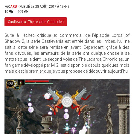
PAR
ARU
- PUBLIÉ LE 28 AOÛT 2017 À 12H42
10
909
Castlevania: The Lecarde Chronicles
Suite à l'échec critique et commercial de l'épisode Lords of
Shadow 2, la série Castlevania est entrée dans les limbes. Nul ne
sait si cette série sera remise en avant. Cependant, grâce à des
fans dévoués, les amateurs de la série ont quelque chose à se
mettre sous la dent. Le second volet de The Lecarde Chronicles, un
fan game développé par MIG, est disponible depuis quelques mois
mais c'est le premier que je vous propose de découvrir aujourd'hui.
FACB1BAA-
A05D-
E311-
89D6-
002590A05F5F_3_FULL1.GIF