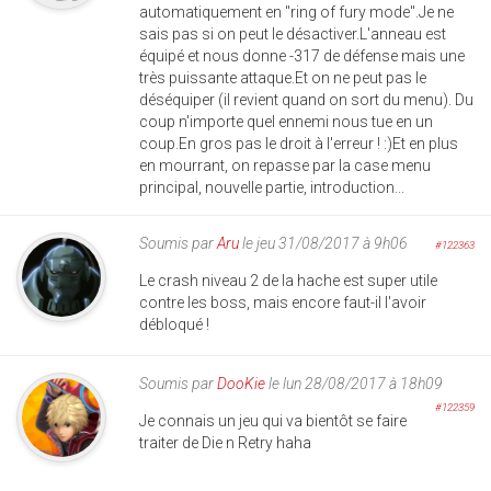
automatiquement en "ring of fury mode".Je ne
sais pas si on peut le désactiver.L'anneau est
équipé et nous donne -317 de défense mais une
très puissante attaque.Et on ne peut pas le
déséquiper (il revient quand on sort du menu). Du
coup n'importe quel ennemi nous tue en un
coup.En gros pas le droit à l'erreur ! :)Et en plus
en mourrant, on repasse par la case menu
principal, nouvelle partie, introduction...
Soumis par
Aru
le jeu 31/08/2017 à 9h06
#122363
Le crash niveau 2 de la hache est super utile
contre les boss, mais encore faut-il l'avoir
débloqué !
Soumis par
DooKie
le lun 28/08/2017 à 18h09
#122359
Je connais un jeu qui va bientôt se faire
traiter de Die n Retry haha