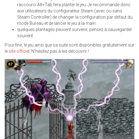
raccourci Alt+Tab fera planter le jeu. Je recommande donc
aux utilisateurs du configurateur Steam (avec ou sans
Steam Controller) de changer la configuration par défaut du
mode Bureau et de lancer le jeu à la main.
quelques plantages peuvent survenir, pensez à sauvegarder
souvent.
Pour finir, le jeu ainsi que sa suite sont disponibles gratuitement sur
le
site officiel
. N'hésitez pas à les découvrir !
1473322854-
4129-
CAPTURE-
D-
ECRAN1.GIF