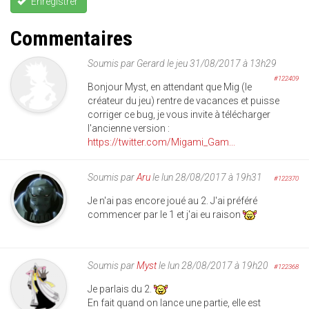
Enregistrer
Commentaires
Soumis par
Gerard
le jeu 31/08/2017 à 13h29
#122409
Bonjour Myst, en attendant que Mig (le
créateur du jeu) rentre de vacances et puisse
corriger ce bug, je vous invite à télécharger
l'ancienne version :
https://twitter.com/Migami_Gam...
Soumis par
Aru
le lun 28/08/2017 à 19h31
#122370
Je n'ai pas encore joué au 2. J'ai préféré
commencer par le 1 et j'ai eu raison
Soumis par
Myst
le lun 28/08/2017 à 19h20
#122368
Je parlais du 2.
En fait quand on lance une partie, elle est