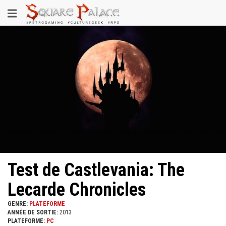
Aller
Toggle
au
contenu
navigation
principal
Test de Castlevania: The
Lecarde Chronicles
GENRE:
PLATEFORME
ANNÉE DE SORTIE:
2013
PLATEFORME:
PC