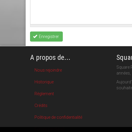
Enregistrer
A propos de...
Squar
Square P
Nous rejoindre
années, 
Historique
Aujourd'
souhaite
Règlement
Crédits
Politique de confidentialité
Forum (archive)