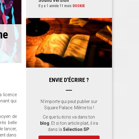
Sound Version
Il y a 1 année 11 mois
DOOKIE
ne
ENVIE D'ÉCRIRE ?
a licence
onant qui
N'importe qui peut publier sur
Square Palace. Même toi !
 moyen de
Ce que tu écris va dans ton
rès belle
blog
. Et si ton article plait, il ira
e lancer,
dans la
Sélection SP
.
sent dans