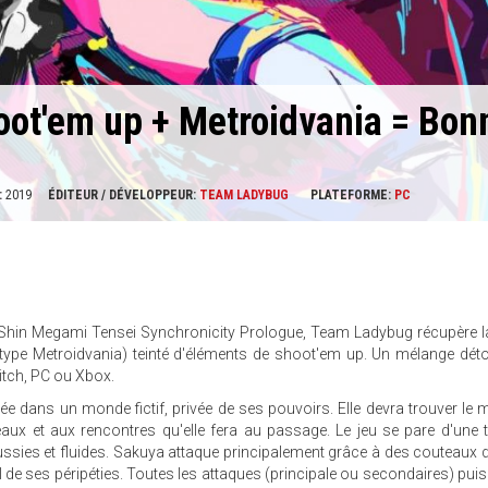
oot'em up + Metroidvania = Bon
:
2019
ÉDITEUR / DÉVELOPPEUR:
TEAM LADYBUG
PLATEFORME:
PC
l Shin Megami Tensei Synchronicity Prologue, Team Ladybug récupère l
(type Metroidvania) teinté d'éléments de shoot'em up. Un mélange dét
witch, PC ou Xbox.
ée dans un monde fictif, privée de ses pouvoirs. Elle devra trouver le
aux et aux rencontres qu'elle fera au passage. Le jeu se pare d'une t
éussies et fluides. Sakuya attaque principalement grâce à des couteaux d
 de ses péripéties. Toutes les attaques (principale ou secondaires) pui