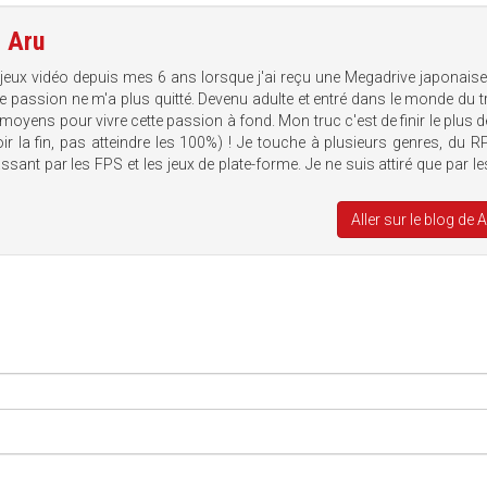
e
Aru
 jeux vidéo depuis mes 6 ans lorsque j'ai reçu une Megadrive japonais
te passion ne m'a plus quitté. Devenu adulte et entré dans le monde du tr
 moyens pour vivre cette passion à fond. Mon truc c'est de finir le plus d
voir la fin, pas atteindre les 100%) ! Je touche à plusieurs genres, du 
sant par les FPS et les jeux de plate-forme. Je ne suis attiré que par le
Aller sur le blog de 