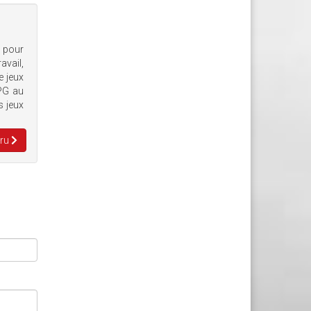
e pour
avail,
e jeux
RPG au
s jeux
Aru