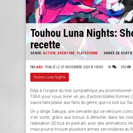
Touhou Luna Nights: Sh
recette
GENRE:
ACTION
AVENTURE
PLATEFORME
ANNÉE DE SORTIE
PAR
ARU
- PUBLIÉ LE 07 NOVEMBRE 2020 À 10H55
95
350
Touhou Luna Nights
Déjà à l'origine du très sympathique jeu promotionne
Tôhô pour nous livrer un jeu d'action/plates-formes 
saura faire plaisir aux fans du genre, que ce soit sur S
On y dirige Sakuya, une servante qui se retrouve coinc
s'en sortir, grâce aux bonus à dénicher dans les nive
réalisation 2D tout en pixel art, avec des animations r
mais pourra trouver plusieurs armes secondaires au fil