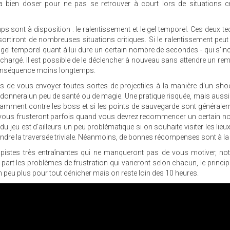
ra bien doser pour ne pas se retrouver à court lors de situations cr
sont à disposition : le ralentissement et le gel temporel. Ces deux t
 sortiront de nombreuses situations critiques. Si le ralentissement peut s
 gel temporel quant à lui dure un certain nombre de secondes - qui s'i
rechargé. Il est possible de le déclencher à nouveau sans attendre un re
 conséquence moins longtemps.
 de vous envoyer toutes sortes de projectiles à la manière d'un sho
redonnera un peu de santé ou de magie. Une pratique risquée, mais aussi
notamment contre les boss et si les points de sauvegarde sont générale
x vous frusteront parfois quand vous devrez recommencer un certain 
u jeu est d'ailleurs un peu problématique si on souhaite visiter les lieu
ndre la traversée triviale. Néanmoins, de bonnes récompenses sont à la 
 pistes très entraînantes qui ne manqueront pas de vous motiver, n
rt les problèmes de frustration qui varieront selon chacun, le princip
un peu plus pour tout dénicher mais on reste loin des 10 heures.