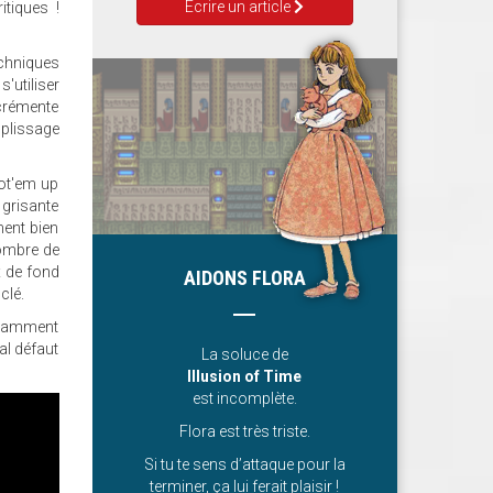
Ecrire un article
itiques !
echniques
'utiliser
ncrémente
mplissage
ot'em up
 grisante
ment bien
nombre de
x de fond
AIDONS FLORA
clé.
otamment
al défaut
La soluce de
Illusion of Time
est incomplète.
Flora est très triste.
Si tu te sens d’attaque pour la
terminer, ça lui ferait plaisir !