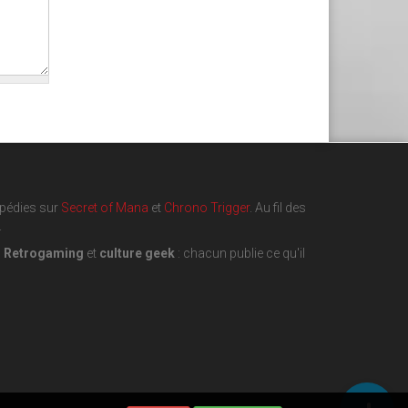
opédies sur
Secret of Mana
et
Chrono Trigger
. Au fil des
.
,
Retrogaming
et
culture geek
: chacun publie ce qu'il