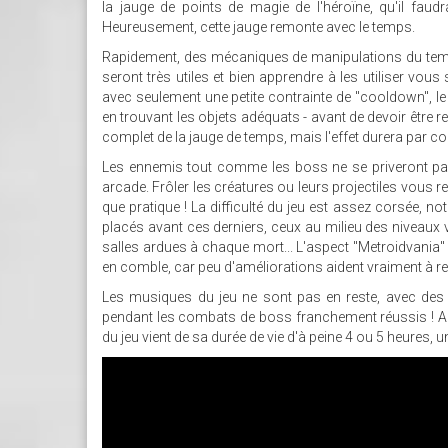
la jauge de points de magie de l'héroïne, qu'il faud
Heureusement, cette jauge remonte avec le temps.
Rapidement, des mécaniques de manipulations du temps 
seront très utiles et bien apprendre à les utiliser vous
avec seulement une petite contrainte de "cooldown", le
en trouvant les objets adéquats - avant de devoir être 
complet de la jauge de temps, mais l'effet durera par
Les ennemis tout comme les boss ne se priveront pas
arcade. Frôler les créatures ou leurs projectiles vous 
que pratique ! La difficulté du jeu est assez corsée, 
placés avant ces derniers, ceux au milieu des niveau
salles ardues à chaque mort... L'aspect "Metroidvania" d
en comble, car peu d'améliorations aident vraiment à re
Les musiques du jeu ne sont pas en reste, avec des
pendant les combats de boss franchement réussis ! A pa
du jeu vient de sa durée de vie d'à peine 4 ou 5 heures, 