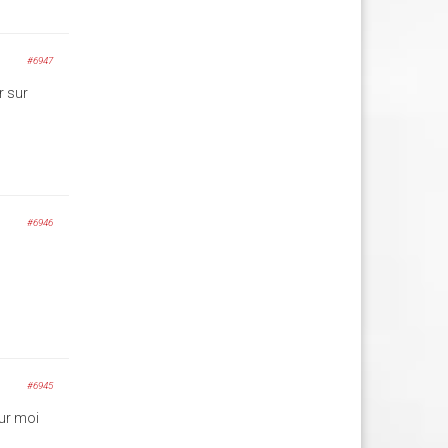
#6947
r sur
#6946
#6945
ur moi