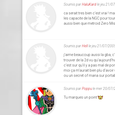
Soumis par
HaluKard
le jeu 21/0
ca serait tres bien c'est vrai ! 
les capacite de la NGC pour tour
aussi bien que metroid Zero Mi
Soumis par
Hell
le jeu 21/07/200
j'aime beaucoup aussi la gba, c'
trouver de la 2d vu qu'aujourd'hu
c'est sur qu'il y a pas mal de p
moi ça m'aurait bien plu d'avoir
ou un secret of mana sur portabl
Soumis par
Poppu
le mer 20/07/
Tu marques un point