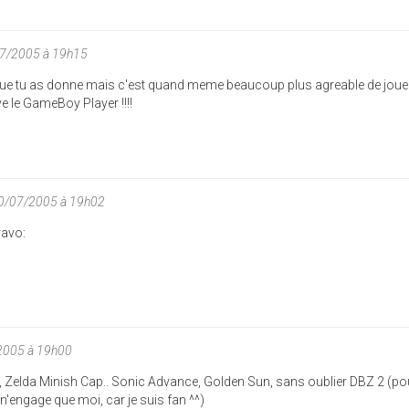
07/2005 à 19h15
s que tu as donne mais c'est quand meme beaucoup plus agreable de joue
ive le GameBoy Player !!!!
20/07/2005 à 19h02
ravo:
2005 à 19h00
Zelda Minish Cap.. Sonic Advance, Golden Sun, sans oublier DBZ 2 (po
engage que moi, car je suis fan ^^)