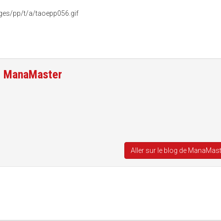
e
ManaMaster
Aller sur le blog de ManaMas