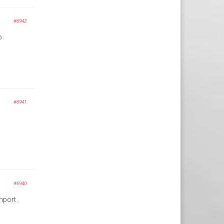
#6942
o
#6941
#6940
mport .