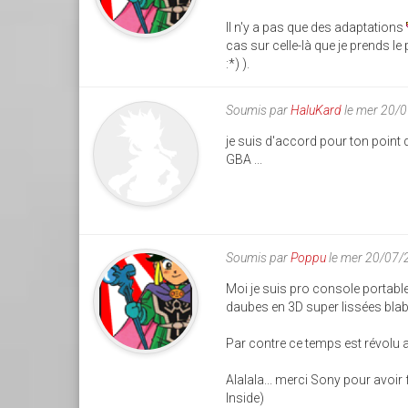
Il n'y a pas que des adaptations
cas sur celle-là que je prends le
:*) ).
Soumis par
HaluKard
le mer 20/
je suis d'accord pour ton point 
GBA ...
Soumis par
Poppu
le mer 20/07/
Moi je suis pro console portable
daubes en 3D super lissées blabla
Par contre ce temps est révolu a
Alalala... merci Sony pour avoir 
Inside)