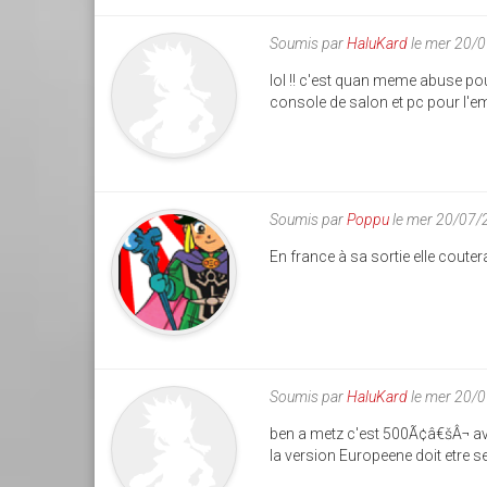
Soumis par
HaluKard
le mer 20/
lol !! c'est quan meme abuse po
console de salon et pc pour l'em
Soumis par
Poppu
le mer 20/07/
En france à sa sortie elle cout
Soumis par
HaluKard
le mer 20/
ben a metz c'est 500Ã¢â€šÂ¬ avec
la version Europeene doit etre 