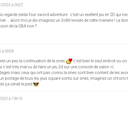
7/2005 à 0h22
mais regarde zelda four sword adventure . c'est un exellent jeu en 2D qui ne
ner ... alors moi je dis imaginez un SoM revisite de cette maniere ! ca do
ssion de la GBA non ?
5 à 0h08
est un peu la continuation de la snes
c'est bien le seul endroit ou on
i c'est très mal vu de faire un jeu 2d sur une console de salon >(
ortages mais ceux qui ont pas connu la snes sont bien content de les avo
 un portage de tous les jeux square sortis sur snes, imaginez un chrono 
e ça serait le pied
2005 à 19h16