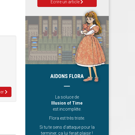
Ecrire un article
AIDONS FLORA
ter
La soluce de
Illusion of Time
est incomplète.
Flora est très triste.
Si tu te sens d’attaque pour la
terminer, ça lui ferait plaisir !