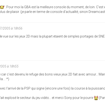
. Pour moi la GBA est la meilleure console du moment, de loin. C'est 
 plus de plaisir. (je parle en terme de console d'actualité, sinon Dreamca
07/2005 à 18h56
de vue sur les jeux 2D mais la plupart etaient de simples portages de SN
2005 à 18h55
 car c'est devenu le refuge des bons vieux jeux 2D fait avec amour... Mar
... :*)
vec l'arrivé de la PSP qui signe (encore une fois) la course à la puissanc
fait explosé le secteur du jeu vidéo... et merci Sony pour le pourrir
(Pa