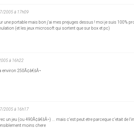
07/2005 à 17h09
ur une portable mais bon j'ai mes prejuges dessus ! moi je suis 100% pr
ulation (et les jeux microsoft qui sortent que sur box et pc)
2005 à 16h22
era environ 250Ã¢â€šÂ¬
07/2005 à 16h17
 un jeu (ou 490Ã¢â€šÂ¬) .... mais c'est peut etre parceque c'etait de l'i
sensiblement moins chere