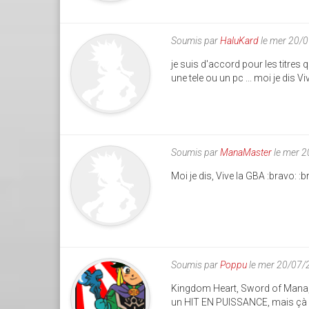
Soumis par
HaluKard
le mer 20/
je suis d'accord pour les titre
une tele ou un pc ... moi je dis V
Soumis par
ManaMaster
le mer 
Moi je dis, Vive la GBA :bravo: :b
Soumis par
Poppu
le mer 20/07/
Kingdom Heart, Sword of Mana, 
un HIT EN PUISSANCE, mais çà n'