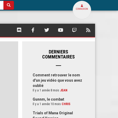
CONNEXION
SQUARE
SQUARE
SQUARE
SQUARE
SQUARE
FLUX
PALACE
PALACE
PALACE
PALACE
PALACE
RSS
SUR
SUR
SUR
SUR
SUR
DE
DISCORD
FACEBOOK
TWITTER
YOUTUBE
TWITCH
SQUARE
PALACE
DERNIERS
COMMENTAIRES
Comment retrouver le nom
d'un jeu vidéo que vous avez
oublié
Il y a 1 année 8 mois
JEAN
Gunnm, le combat
Il y a 1 année 10 mois
CHRIS
Trials of Mana Original