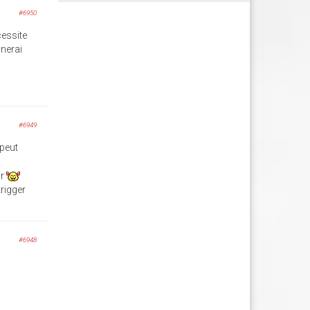
#6950
cessite
nnerai
#6949
 peut
ir
trigger
#6948