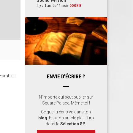
Sound Version
Il y a 1 année 11 mois
DOOKIE
Farah et
ENVIE D'ÉCRIRE ?
N'importe qui peut publier sur
Square Palace. Même toi !
Ce que tu écris va dans ton
blog
. Et si ton article plait, il ira
dans la
Sélection SP
.