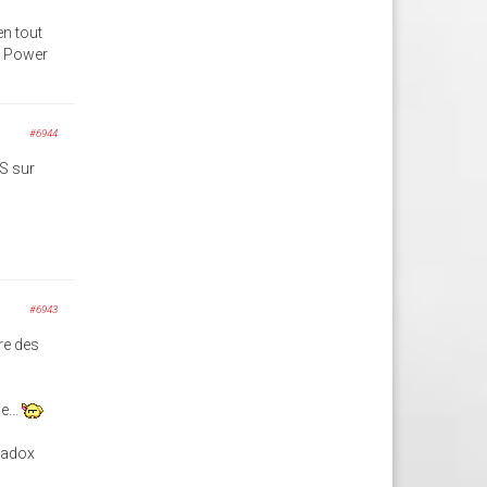
en tout
st Power
#6944
ES sur
#6943
re des
e...
radox