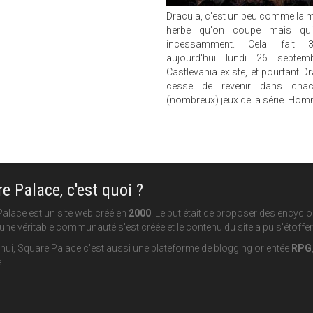
Dracula, c'est un peu comme la 
herbe qu'on coupe mais qui 
incessamment. Cela fait 
aujourd'hui lundi 26 septem
Castlevania existe, et pourtant D
cesse de revenir dans cha
(nombreux) jeux de la série. Ho
e Palace, c'est quoi ?
alace est un site web créé en
2000
. Le but était de proposer des encycl
une véritable communauté s'est créée et le contenu du site a pu s'étoffer
hui, Square Palace c'est aussi une plateforme de blogging orientée
RPG
.