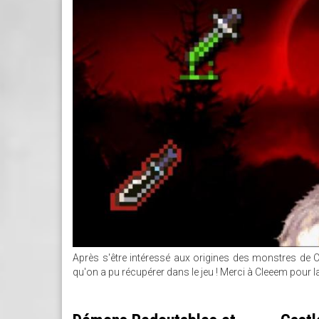
Après s'être intéressé aux origines des monstres de 
qu'on a pu récupérer dans le jeu ! Merci à Cleeem pour la