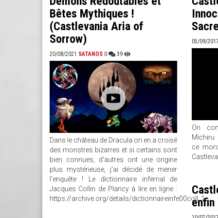
Démons Redoutables et
Castl
Bêtes Mythiques !
Innoc
(Castlevania Aria of
Sacr
Sorrow)
05/09/201
20/08/2021
SATANOS
0
39
On con
Michiru
Dans le château de Dracula on en a croisé
ce morc
des monstres bizarres et si certains sont
Castleva
bien connues, d'autres ont une origine
plus mystérieuse, j'ai décidé de mener
l'enquête ! Le dictionnaire infernal de
Castl
Jacques Collin de Plancy à lire en ligne :
https://archive.org/details/dictionnaireinfe00coll_1...
enfin
10/07/201