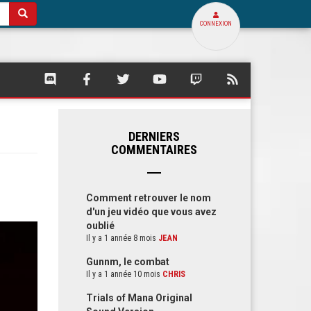
CONNEXION
SQUARE
SQUARE
SQUARE
SQUARE
SQUARE
FLUX
PALACE
PALACE
PALACE
PALACE
PALACE
RSS
SUR
SUR
SUR
SUR
SUR
DE
DISCORD
FACEBOOK
TWITTER
YOUTUBE
TWITCH
SQUARE
PALACE
DERNIERS
COMMENTAIRES
Comment retrouver le nom
d'un jeu vidéo que vous avez
oublié
Il y a 1 année 8 mois
JEAN
Gunnm, le combat
Il y a 1 année 10 mois
CHRIS
Trials of Mana Original