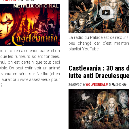
La radio du Palace est de retour ! 
peu changé car c'est mainten
playlist YouTube.
ndait, on en a entendu parler et on
 que les rumeurs soient fondées.
hui, on est certain que tout ceci
Castlevania : 30 ans 
ible. On peut enfin voir un animé
evania en série sur Netflix (et en
lutte anti Draculesque
i aurait cru vivre assez vieux pour
26/09/2016
WOLVESREALM
5
342
 ?