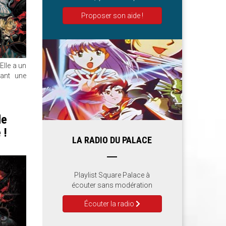
Proposer son aide !
Elle a un
ant une
de
 !
LA RADIO DU PALACE
Playlist Square Palace à
écouter sans modération
Écouter la radio