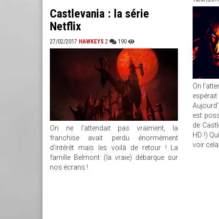
Castlevania : la série
Netflix
27/02/2017
HAWKEYS
2
190
On l'atte
espérait
Aujourd'
est poss
de Castl
On ne l'attendait pas vraiment, la
HD !) Qu
franchise avait perdu énormément
voir cela
d’intérêt mais les voilà de retour ! La
famille Belmont (la vraie) débarque sur
nos écrans !