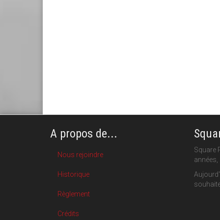
A propos de...
Squar
Square P
Nous rejoindre
années, 
Historique
Aujourd'
souhaite
Règlement
Crédits