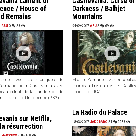
evania Lament of
Castlevania: Curse of
ence / House of
Darkness / Balhjet
ed Remains
Mountains
7
ARU
0
28
04/09/2017
ARU
2
69
tinue avec les musiques de
Michiru Yamane ravit nos oreille
 Yamane pour Castlevania avec
morceau tiré du dernier Castle
eau extrait de la bande son de
produit par IGA.
nia Lament of Innocence (PS2).
La Radio du Palace
evania sur Netflix,
18/08/2017
JADOBADO
24
2288
 la résurrection
7
HAWKEYS
4
109