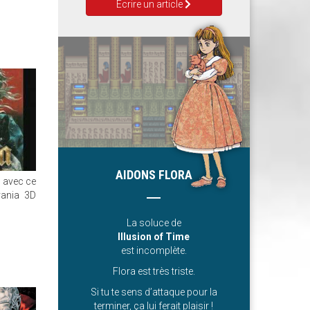
Ecrire un article
AIDONS FLORA
s avec ce
vania 3D
La soluce de
Illusion of Time
est incomplète.
Flora est très triste.
Si tu te sens d’attaque pour la
terminer, ça lui ferait plaisir !