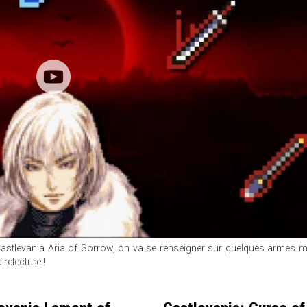
Castlevania Aria of Sorrow, on va se renseigner sur quelques armes 
 relecture !