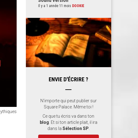
Sound Version
Il y a 1 année 11 mois
DOOKIE
ENVIE D'ÉCRIRE ?
N'importe qui peut publier sur
Square Palace. Même toi !
mythiques
Ce que tu écris va dans ton
blog
. Et si ton article plait, il ira
dans la
Sélection SP
.