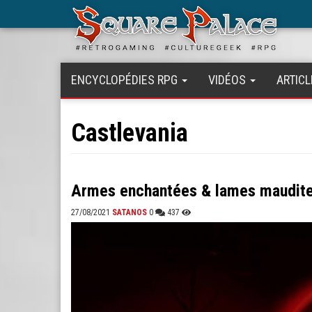
Aller
au
contenu
principal
ENCYCLOPÉDIES RPG
VIDÉOS
ARTICL
Castlevania
Armes enchantées & lames maudites
27/08/2021
SATANOS
0
437