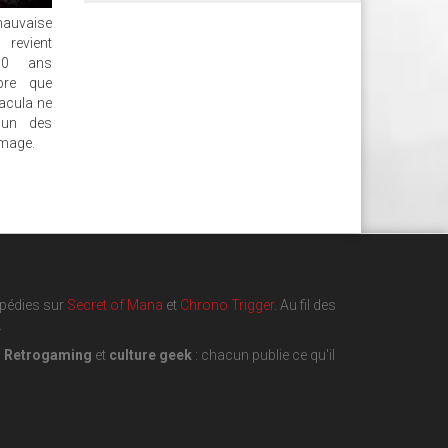
mauvaise
revient
30 ans
bre que
racula ne
cun des
mmage.
opédies sur
Secret of Mana
et
Chrono Trigger
. Au fil des
.
,
Retrogaming
et
culture geek
: chacun publie ce qu'il