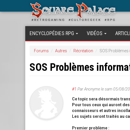
Aller
au
contenu
principal
ENCYCLOPÉDIES RPG
VIDÉOS
ARTICL
Forums
Autres
Récréation
SOS Problèmes 
SOS Problèmes informa
#1
Par
Anonyme
le
sam 05/08/20
Ce topic sera désormais tran
Pour tous ceux qui auront des 
connaisseurs et autres incolla
Les sujets seront traités au ca
Premier problème :