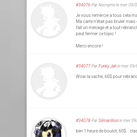
#34076
Par
Anonyme
le mer 09/
Je vous remercie a tous cela ma a
Ma carte n'était pas bruler mais
fait un ménage et a tout rebran
peut fermer ce topic !
Merci encore !
#34077
Par
Funky Jah
le mer 09
Wow la vache, 60$ pour rebranch
#34078
Par
Silmarillion
le mer 0
ben 1 heure de boulot, 60$... cl