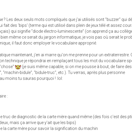
e ? Les deux seuls mots compliqués que j'ai utilisés sont "buzzer" qui d
ui fait des 'bips' (terme qui est utilisé dans plein de jeux télé et assez c
français) qui signifie "diode électro-luminescente" (on apprend ça au collèg
bien même ce serait du jargon informatique, je vois pas où serait le pro
hnique, il faut donc employer le vocabulaire approprié.
rmatique maintenant, j'en ai marre qu'on me prenne pour un extraterrestre.
n technique je répondrai en remplaçant tous les mot du vocabulaire spé
u "chose"
(je suis même capable, si on me pousse à bout, de faire des
machin-bidule", "bidule-truc", etc.). Tu verras, après plus personne
au moins tu sauras pourquoi ! :lol:
ire :
le truc de diagnostic de la carte mère quand même (des fois c'est des pt
 deux, mais ça arrive que y'ait que les bips)
e la carte mère pour savoir la signification du machin