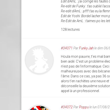
Edit d'AmL : j'ai corrigé les fautes
Re-edit de Funky : t'as oublié l'acc
Re-edit d'AmL : pfff t'as eu la flemm
Edit de Yoshi: Bordel lacher mon po
Re-Edit de AmL : t'aimes po les let
128 lectures
#34071
Par
Funky Jah
le dim 06/
Houla mon pauvre, t'es mal barr
bien aidé. C'est un problème éle
n'est pas de l'informatique. C
malheureuses avec des bécanes q
l'âme. Dans ce cas, ya pas 36 sol
alors t'en rachètes une neuve et t
déconseille la deuxième solution 
appel à un professionnel.
#34072
Par
Poppu
le lun 07/08/