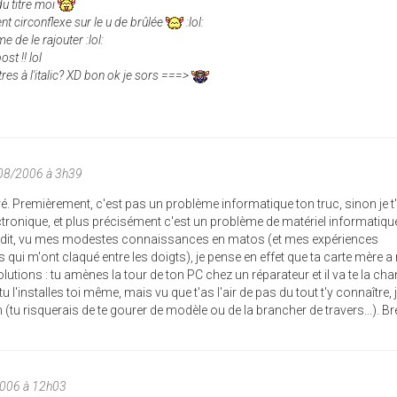
 du titre moi
ent circonflexe sur le u de brûlée
:lol:
e de le rajouter :lol:
st !! lol
tres à l'italic? XD bon ok je sors ===>
08/2006 à 3h39
é. Premièrement, c'est pas un problème informatique ton truc, sinon je t
ctronique, et plus précisément c'est un problème de matériel informatique
eci dit, vu mes modestes connaissances en matos (et mes expériences
ui m'ont claqué entre les doigts), je pense en effet que ta carte mère a
utions : tu amènes la tour de ton PC chez un réparateur et il va te la cha
u l'installes toi même, mais vu que t'as l'air de pas du tout t'y connaître, j
(tu risquerais de te gourer de modèle ou de la brancher de travers...). Bre
2006 à 12h03