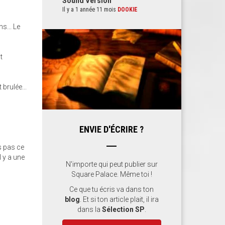
Sound Version
Il y a 1 année 11 mois
DOOKIE
s... Le
t
 brulée...
e
ENVIE D'ÉCRIRE ?
s pas ce
l y a une
N'importe qui peut publier sur
Square Palace. Même toi !
Ce que tu écris va dans ton
blog
. Et si ton article plait, il ira
dans la
Sélection SP
.