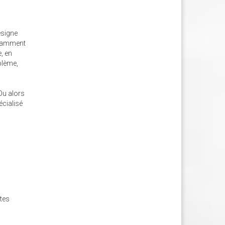
ésigne
ouramment
e, en
blème,
 Ou alors
cialisé
ites