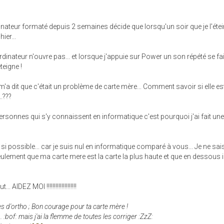
ateur formaté depuis 2 semaines décide que lorsqu'un soir que je l'étein
ier...
dinateur n'ouvre pas... et lorsque j'appuie sur Power un son répété se fai
teigne !
 m'a dit que c'était un problème de carte mère... Comment savoir si elle est
.???
rsonnes qui s'y connaissent en informatique c'est pourquoi j'ai fait un
si possible... car je suis nul en informatique comparé à vous... Je ne sai
seulement que ma carte mere est la carte la plus haute et que en dessous i
AIDEZ MOI !!!!!!!!!!!!!!!!!!!!
utes d'ortho ; Bon courage pour ta carte mère !
.. :bof: mais j'ai la flemme de toutes les corriger :ZzZ: