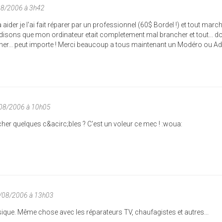
08/2006 à 3h42
ider je l'ai fait réparer par un professionnel (60$ Bordel !) et tout marche
 disons que mon ordinateur etait completement mal brancher et tout... d
cher... peut importe ! Merci beaucoup a tous maintenant un Modéro ou A
/08/2006 à 10h05
er quelques c&acirc;bles ? C'est un voleur ce mec ! :woua:
9/08/2006 à 13h03
asique. Même chose avec les réparateurs TV, chaufagistes et autres...