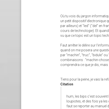
Où tu vois du jargon informatiqu
un petit dispositif électronique q
par ailleurs) et "led" ("del" en 
cours de technologie). Et quand 
vu que ce topic est un topic tec
Faut arrêter le délire sur l'info
quand on me posera une questio
par "machin", "truc", "bidule" o
combinaisons : "machin-chose", "
comprendra ce que je dis, mais 
Tiens pour la peine, je vais la refa
Citation
hum, les bips c'est souvent 
loupiotes, et des fois ya les
faut se reporter au manuel d