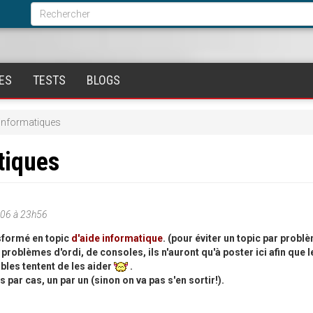
Formulaire
de
Rechercher
recherche
ES
TESTS
BLOGS
informatiques
tiques
06 à 23h56
sformé en topic
d'aide informatique
. (pour éviter un topic par prob
problèmes d'ordi, de consoles, ils n'auront qu'à poster ici afin que l
bles tentent de les aider
.
s par cas, un par un (sinon on va pas s'en sortir!).