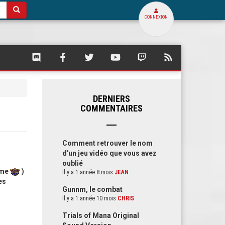
CONNEXION
SQUARE
SQUARE
SQUARE
SQUARE
SQUARE
FLUX
PALACE
PALACE
PALACE
PALACE
PALACE
RSS
SUR
SUR
SUR
SUR
SUR
DE
DISCORD
FACEBOOK
TWITTER
YOUTUBE
TWITCH
SQUARE
PALACE
DERNIERS
COMMENTAIRES
Comment retrouver le nom
d'un jeu vidéo que vous avez
oublié
lème
)
Il y a 1 année 8 mois
JEAN
es
Gunnm, le combat
Il y a 1 année 10 mois
CHRIS
Trials of Mana Original