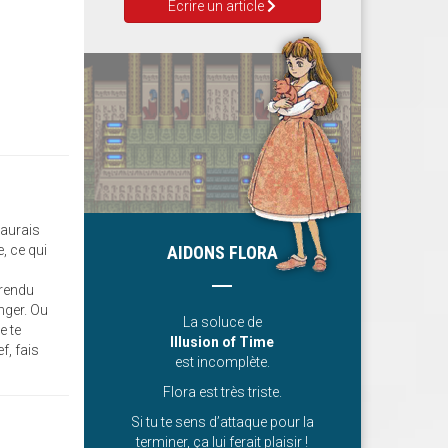
Ecrire un article
'aurais
, ce qui
AIDONS FLORA
 rendu
nger. Ou
La soluce de
e te
Illusion of Time
f, fais
est incomplète.
Flora est très triste.
Si tu te sens d’attaque pour la
terminer, ça lui ferait plaisir !