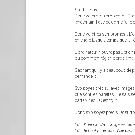
Salut a tous...
Donc voici mon problème... Ordin
lendemain il décide de me faire ch
Donc voici les symptomes... L'or
entendre jusqu'a temps que je l'é
L'ordinateur n'ouvre pas... et on
ou comment régler le problème..
Sachant qu'il y a beaucoup de pe
demande ici !
Svp soyez précis... avec images 
que sont les barettes.. Je sais 
carte video... C'est tout !!!
Donc svp soyez précis.. et surtout... 
Edit d'Elenna : J'ai corrigé les fa
Edit de Funky : t'en as oublié plein.