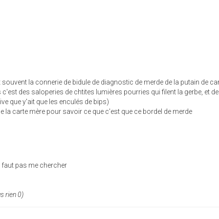
t souvent la connerie de bidule de diagnostic de merde de la putain de ca
est des saloperies de chtites lumières pourries qui filent la gerbe, et d
ive que y'ait que les enculés de bips)
de la carte mère pour savoir ce que c'est que ce bordel de merde
, faut pas me chercher
s rien 0)