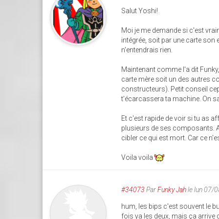
Salut Yoshi!
Moi je me demande si c'est vraim
intégrée, soit par une carte son 
n'entendrais rien.
Maintenant comme l'a dit Funky, 
carte mère soit un des autres c
constructeurs). Petit conseil ce
t'écarcassera ta machine. On sait
Et c'est rapide de voir si tu as a
plusieurs de ses composants. Av
cibler ce qui est mort. Car ce n'
Voila voila
#34073
Par
Funky Jah
le lun 07/
hum, les bips c'est souvent le b
fois ya les deux, mais ça arrive q