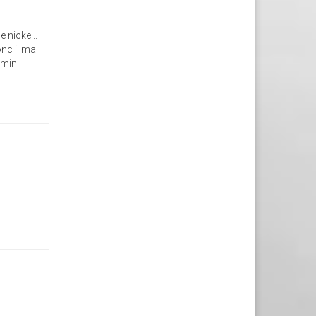
 nickel..
onc il ma
dmin