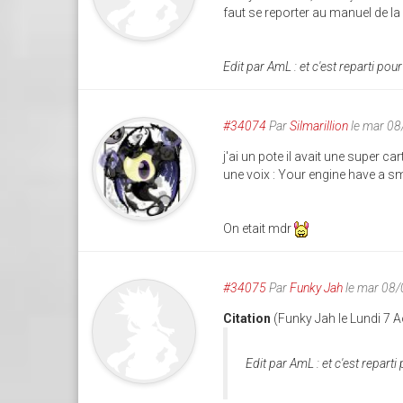
faut se reporter au manuel de la
Edit par AmL : et c'est reparti pour 
#34074
Par
Silmarillion
le mar 0
j'ai un pote il avait une super 
une voix : Your engine have a sm
On etait mdr
#34075
Par
Funky Jah
le mar 08
Citation
(Funky Jah le Lundi 7 
Edit par AmL : et c'est reparti 