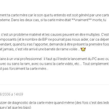
ent ta carte mère car le son que tu entends est soit généré par une cart
externe. Dans les deux cas, si ta carte mère était **vraiment** morte, tu
c'est un problème matériel et les causes peuvent en être multiples. C'est 
omposants (et le nombre de BIP ne pourrait pas nous aider, car ca dépe
pendant, quand tu iras l'apporter, demande à être présent la première foi
 jamais, c'est vite arrivé une barrete de rame volée ...
ffaire à un vrai professionnel : il faut qu'il teste le lancement du PC avec 
ec ou sans la ram, avec ou sans la carte vidéo, etc.... Tout simplement
est pas forcément ta carte mère...
08/2006 à 14h59
uzzer de diagnostic de la carte mère quand même (des fois c'est des leds
ue y'ait que les bips)