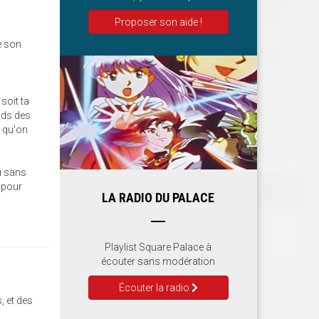
Proposer son aide !
e son
soit ta
nds des
s qu'on
ou sans
 pour
LA RADIO DU PALACE
Playlist Square Palace à
écouter sans modération
Écouter la radio
, et des