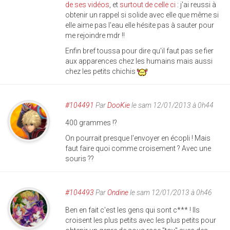
de ses vidéos
, et
surtout de celle ci
: j'ai reussi à
obtenir un rappel si solide avec elle que même si
elle aime pas l'eau elle hésite pas à sauter pour
me rejoindre mdr !!
Enfin bref toussa pour dire qu'il faut pas se fier
aux apparences chez les humains mais aussi
chez les petits chichis
#104491
Par
DooKie
le sam 12/01/2013 à 0h44
400 grammes !?
On pourrait presque l'envoyer en écopli ! Mais
faut faire quoi comme croisement ? Avec une
souris ??
#104493
Par
Ondine
le sam 12/01/2013 à 0h46
Ben en fait c'est les gens qui sont c*** ! Ils
croisent les plus petits avec les plus petits pour