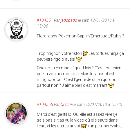
#104551
Par
jadobado
le sam 12/01/2013 à
15h36
Flora, dans Pokémon Saphir/Emeraude/Rubis ?
Trop mignon votre fiston
Les tortues ninja ça
peut-être rigolo aussi
Ondine, tu es magnifique. Hein ? C'est ton chien
que tu voulais montrer? Mais lui aussi il est
miiiignoooon ! C'est l'genre de chien qui court
partout non ? J'aime bien c'est marrant
#104555
Par
Ondine
le sam 12/01/2013 à 15h40
Merci c'est gentil lol Oui elle est assez vive (je
sais pas si t'as vu la vidéo où elle saute dans
l'eau, et les autres aussi
) un peu increvable,