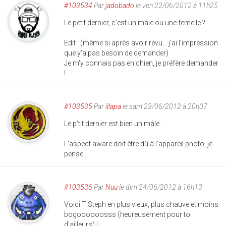
#103534
Par
jadobado
le ven 22/06/2012 à 11h25
Le petit dernier, c'est un mâle ou une femelle ?
Edit : (même si après avoir revu... j'ai l'impression
que y'a pas besoin de demander)
Je m'y connais pas en chien, je préfère demander
!
#103535
Par
illapa
le sam 23/06/2012 à 20h07
Le p'tit dernier est bien un mâle.
L'aspect aware doit être dû à l'appareil photo, je
pense...
#103536
Par
Nuu
le dim 24/06/2012 à 16h13
Voici TiSteph en plus vieux, plus chauve et moins
bogoooooosss (heureusement pour toi
d'ailleurs) !