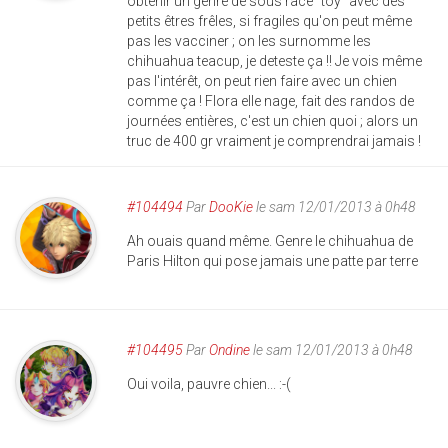
obtenir un genre de sous race "toy" avec des
petits êtres frêles, si fragiles qu'on peut même
pas les vacciner ; on les surnomme les
chihuahua teacup, je deteste ça !! Je vois même
pas l'intérêt, on peut rien faire avec un chien
comme ça ! Flora elle nage, fait des randos de
journées entières, c'est un chien quoi ; alors un
truc de 400 gr vraiment je comprendrai jamais !
#104494
Par
DooKie
le sam 12/01/2013 à 0h48
Ah ouais quand même. Genre le chihuahua de
Paris Hilton qui pose jamais une patte par terre
#104495
Par
Ondine
le sam 12/01/2013 à 0h48
Oui voila, pauvre chien... :-(