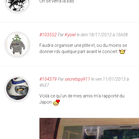
On se verra là bas.
#103552
Par
Kysiel
le dim 18/11/2012 à 16h38
Faudra organiser une ptite irl, ou du moins se
donner rdv quelque part avant le concert.
#104379
Par
secretspy911
le ven 11/01/2013 à
4h37
Voilà ce qu'un de mes amis m'a rapporté du
Japon