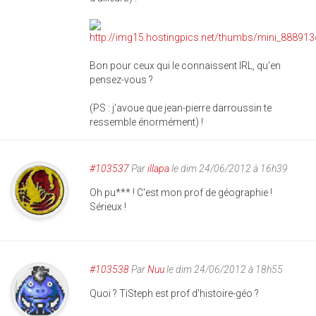
Bon pour ceux qui le connaissent IRL, qu'en
pensez-vous ?
(PS : j'avoue que jean-pierre darroussin te
ressemble énormément) !
#103537
Par
illapa
le dim 24/06/2012 à 16h39
Oh pu*** ! C'est mon prof de géographie !
Sérieux !
#103538
Par
Nuu
le dim 24/06/2012 à 18h55
Quoi ? TiSteph est prof d'histoire-géo ?