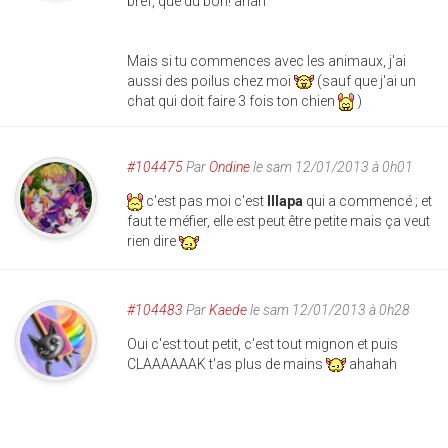
bref, que du bon! ahah
Mais si tu commences avec les animaux, j'ai
aussi des poilus chez moi
(sauf que j'ai un
chat qui doit faire 3 fois ton chien
)
#104475
Par
Ondine
le sam 12/01/2013 à 0h01
c'est pas moi c'est
Illapa
qui a commencé ; et
faut te méfier, elle est peut être petite mais ça veut
rien dire
#104483
Par
Kaede
le sam 12/01/2013 à 0h28
Oui c'est tout petit, c'est tout mignon et puis
CLAAAAAAK t'as plus de mains
ahahah