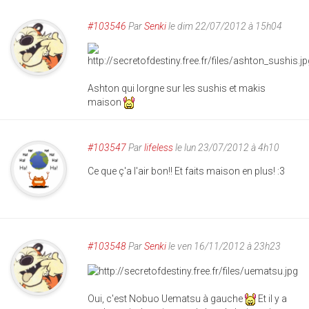
#103546
Par
Senki
le dim 22/07/2012 à 15h04
Ashton qui lorgne sur les sushis et makis
maison
#103547
Par
lifeless
le lun 23/07/2012 à 4h10
Ce que ç'a l'air bon!! Et faits maison en plus! :3
#103548
Par
Senki
le ven 16/11/2012 à 23h23
Oui, c'est Nobuo Uematsu à gauche
Et il y a