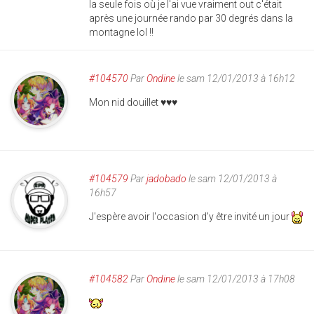
la seule fois où je l'ai vue vraiment out c'était
après une journée rando par 30 degrés dans la
montagne lol !!
#104570
Par
Ondine
le sam 12/01/2013 à 16h12
Mon nid douillet ♥♥♥
#104579
Par
jadobado
le sam 12/01/2013 à
16h57
J'espère avoir l'occasion d'y être invité un jour
#104582
Par
Ondine
le sam 12/01/2013 à 17h08