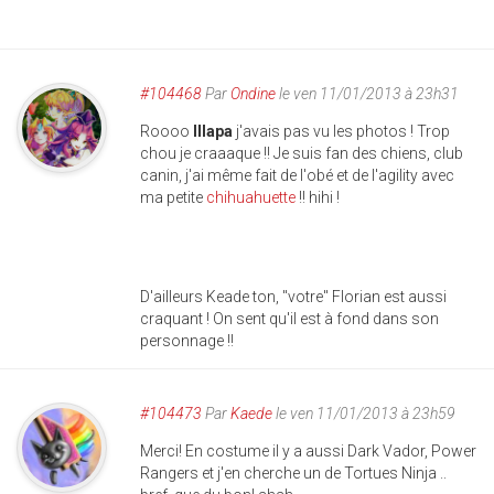
#104468
Par
Ondine
le ven 11/01/2013 à 23h31
Roooo
Illapa
j'avais pas vu les photos ! Trop
chou je craaaque !! Je suis fan des chiens, club
canin, j'ai même fait de l'obé et de l'agility avec
ma petite
chihuahuette
!! hihi !
D'ailleurs Keade ton, "votre" Florian est aussi
craquant ! On sent qu'il est à fond dans son
personnage !!
#104473
Par
Kaede
le ven 11/01/2013 à 23h59
Merci! En costume il y a aussi Dark Vador, Power
Rangers et j'en cherche un de Tortues Ninja ..