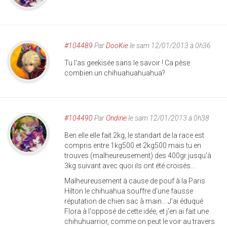
#104489
Par
DooKie
le sam 12/01/2013 à 0h36
Tu l'as geekisée sans le savoir ! Ca pèse
combien un chihuahuahuahua?
#104490
Par
Ondine
le sam 12/01/2013 à 0h38
Ben elle elle fait 2kg, le standart de la race est
compris entre 1kg500 et 2kg500 mais tu en
trouves (malheureusement) des 400gr jusqu'à
3kg suivant avec quoi ils ont été croisés...
Malheureusement à cause de pouf à la Paris
Hilton le chihuahua souffre d'une fausse
réputation de chien sac à main... J'ai éduqué
Flora à l'opposé de cette idée, et j'en ai fait une
chihuhuarrior, comme on peut le voir au travers