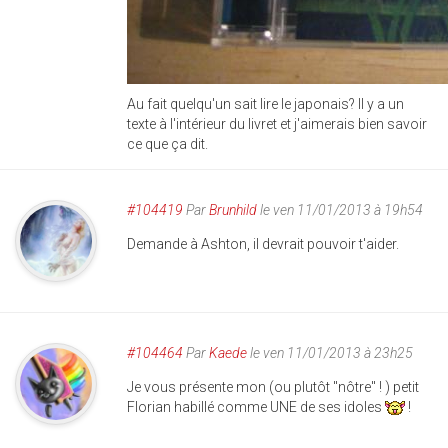
Au fait quelqu'un sait lire le japonais? Il y a un
texte à l'intérieur du livret et j'aimerais bien savoir
ce que ça dit.
#104419
Par
Brunhild
le ven 11/01/2013 à 19h54
Demande à Ashton, il devrait pouvoir t'aider.
#104464
Par
Kaede
le ven 11/01/2013 à 23h25
Je vous présente mon (ou plutôt "nôtre" ! ) petit
Florian habillé comme UNE de ses idoles
!