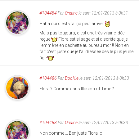
#104484
Par
Ondine
le sam 12/01/2013 à 0h31
Haha oui c'est vrai ça peut arriver
Mais pas toujours, c'est une très vilaine idée
reçue
Flora est si sage et si discrète que je
l'emmène en cachette au bureau mdr !! Non en
fait c'est juste que je l'ai dressée des le plus jeune
âge
#104486
Par
DooKie
le sam 12/01/2013 à 0h33
Flora ? Comme dans Illusion of Time ?
#104488
Par
Ondine
le sam 12/01/2013 à 0h33
Non comme ... Ben juste Flora lol