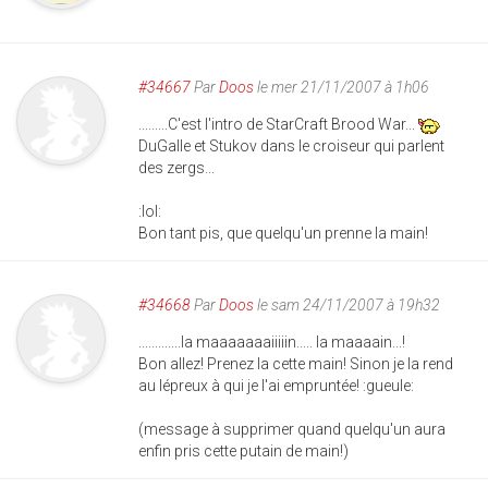
#34667
Par
Doos
le mer 21/11/2007 à 1h06
.........C'est l'intro de StarCraft Brood War...
DuGalle et Stukov dans le croiseur qui parlent
des zergs...
:lol:
Bon tant pis, que quelqu'un prenne la main!
#34668
Par
Doos
le sam 24/11/2007 à 19h32
.............la maaaaaaaiiiiin..... la maaaain...!
Bon allez! Prenez la cette main! Sinon je la rend
au lépreux à qui je l'ai empruntée! :gueule:
(message à supprimer quand quelqu'un aura
enfin pris cette putain de main!)