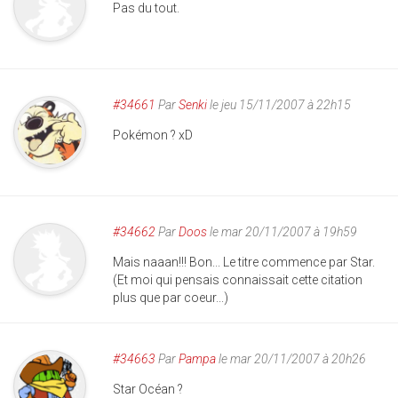
Pas du tout.
#34661
Par
Senki
le jeu 15/11/2007 à 22h15
Pokémon ? xD
#34662
Par
Doos
le mar 20/11/2007 à 19h59
Mais naaan!!! Bon... Le titre commence par Star.
(Et moi qui pensais connaissait cette citation
plus que par coeur...)
#34663
Par
Pampa
le mar 20/11/2007 à 20h26
Star Océan ?