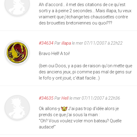
Ah d'accord... il met des citations de ce qu'est
sorti y a à peine 2 secondes... Mais illapa, tu veux
vraiment que j'échange tes chaussettes contre
des brouettes bretoniennes ou quoi???
#34634
Par
illapa
le mer 07/11/2007 à 22h22
Bravo Hell! A toi!
(ben oui Doos, y a pas de raison qu'on mette que
des anciens jeux, pi comme pas mal de gens sur
le fofo y ont joué, c'était facile...)
#34635
Par
Hell
le mer 07/11/2007 à 22h36
Ok allons-y
J'ai pas trop d'idée alors je
prends ce que j'ai sous la main :
"Oh? Vous voulez voler mon bateau? Quelle
audace!"