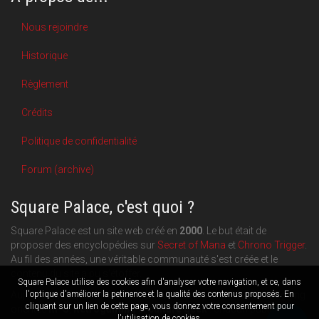
Nous rejoindre
Historique
Règlement
Crédits
Politique de confidentialité
Forum (archive)
Square Palace, c'est quoi ?
Square Palace est un site web créé en
2000
. Le but était de
proposer des encyclopédies sur
Secret of Mana
et
Chrono Trigger
.
Au fil des années, une véritable communauté s'est créée et le
contenu du site a pu s'étoffer.
Square Palace utilise des cookies afin d'analyser votre navigation, et ce, dans
l'optique d'améliorer la petinence et la qualité des contenus proposés. En
Aujourd'hui, Square Palace c'est aussi une plateforme de blogging
cliquant sur un lien de cette page, vous donnez votre consentement pour
orientée
RPG
,
Retrogaming
et
culture geek
: chacun publie ce
l'utilisation de cookies.