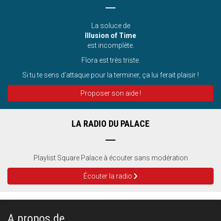
La soluce de
Illusion of Time
est incomplète.
Flora est très triste.
Si tu te sens d’attaque pour la terminer, ça lui ferait plaisir !
Proposer son aide !
LA RADIO DU PALACE
Playlist Square Palace à écouter sans modération
Écouter la radio
A propos de...