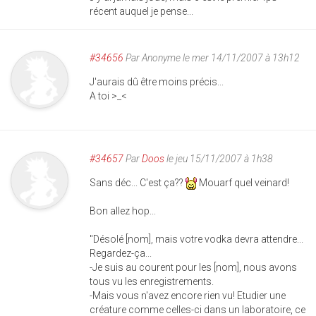
récent auquel je pense...
#34656
Par
Anonyme
le mer 14/11/2007 à 13h12
J'aurais dû être moins précis...
A toi >_<
#34657
Par
Doos
le jeu 15/11/2007 à 1h38
Sans déc... C'est ça??
Mouarf quel veinard!
Bon allez hop...
"Désolé [nom], mais votre vodka devra attendre...
Regardez-ça...
-Je suis au courent pour les [nom], nous avons
tous vu les enregistrements.
-Mais vous n'avez encore rien vu! Etudier une
créature comme celles-ci dans un laboratoire, ce