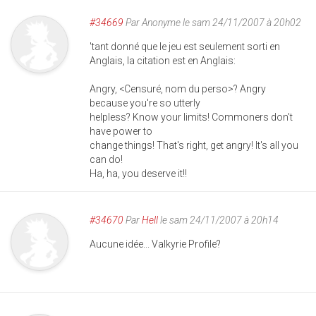
#34669
Par
Anonyme
le sam 24/11/2007 à 20h02
'tant donné que le jeu est seulement sorti en
Anglais, la citation est en Anglais:
Angry, <Censuré, nom du perso>? Angry
because you're so utterly
helpless? Know your limits! Commoners don't
have power to
change things! That's right, get angry! It's all you
can do!
Ha, ha, you deserve it!!
#34670
Par
Hell
le sam 24/11/2007 à 20h14
Aucune idée... Valkyrie Profile?