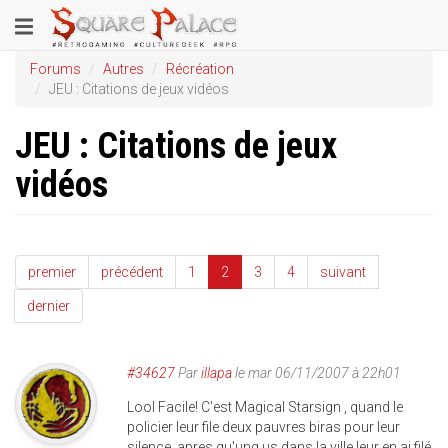
Aller
Toggle
au
contenu
navigation
Forums
Autres
Récréation
principal
JEU : Citations de jeux vidéos
JEU : Citations de jeux
vidéos
premier
précédent
1
2
3
4
suivant
dernier
#34627
Par
illapa
le mar 06/11/2007 à 22h01
Lool Facile! C'est Magical Starsign , quand le
policier leur file deux pauvres biras pour leur
silence, apres qu'ung us dans la ville leur en ai filé