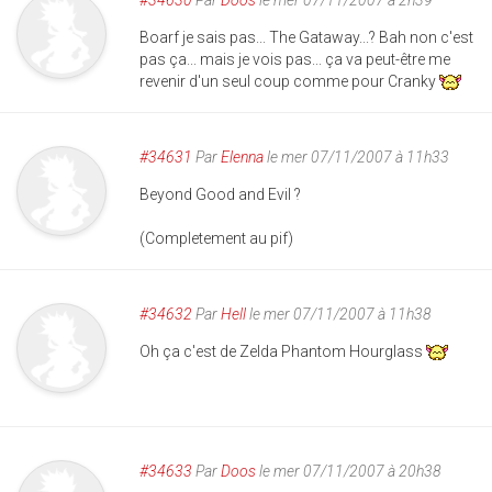
#34630
Par
Doos
le mer 07/11/2007 à 2h39
Boarf je sais pas... The Gataway...? Bah non c'est
pas ça... mais je vois pas... ça va peut-être me
revenir d'un seul coup comme pour Cranky
#34631
Par
Elenna
le mer 07/11/2007 à 11h33
Beyond Good and Evil ?
(Completement au pif)
#34632
Par
Hell
le mer 07/11/2007 à 11h38
Oh ça c'est de Zelda Phantom Hourglass
#34633
Par
Doos
le mer 07/11/2007 à 20h38