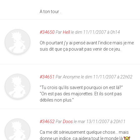
A ton tour .
#34650
Par
Hell
le dim 11/11/2007 à 0h14
Oh pourtant j'y ai pensé avant l'indice mais je me
suis dit que ça pouvait pas venir de ce jeu.
#34651
Par
Anonyme
le dim 11/11/2007 à 22h02
"Tu crois qu'ils savent pourquoi on est là?"
"On est pas des majorettes. Et ils sont pas
débiles non plus."
#34652
Par
Doos
le mar 13/11/2007 à 20h11
Ca me dit sérieusement quelque chose... mais
donne un indice, ça aidera tout le monde là