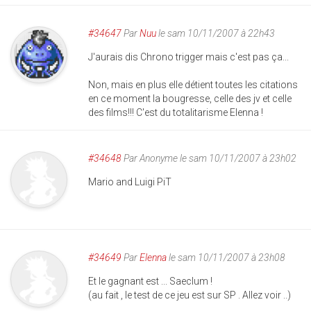
#34647
Par
Nuu
le sam 10/11/2007 à 22h43
J'aurais dis Chrono trigger mais c'est pas ça...
Non, mais en plus elle détient toutes les citations
en ce moment la bougresse, celle des jv et celle
des films!!! C'est du totalitarisme Elenna !
#34648
Par
Anonyme
le sam 10/11/2007 à 23h02
Mario and Luigi PiT
#34649
Par
Elenna
le sam 10/11/2007 à 23h08
Et le gagnant est ... Saeclum !
(au fait , le test de ce jeu est sur SP . Allez voir ..)