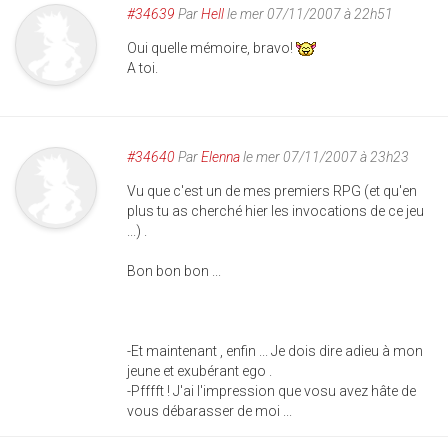
#34639
Par
Hell
le mer 07/11/2007 à 22h51
Oui quelle mémoire, bravo!
A toi.
#34640
Par
Elenna
le mer 07/11/2007 à 23h23
Vu que c'est un de mes premiers RPG (et qu'en
plus tu as cherché hier les invocations de ce jeu
...) .
Bon bon bon ...
-Et maintenant , enfin ... Je dois dire adieu à mon
jeune et exubérant ego .
-Pfffft ! J'ai l'impression que vosu avez hâte de
vous débarasser de moi ...