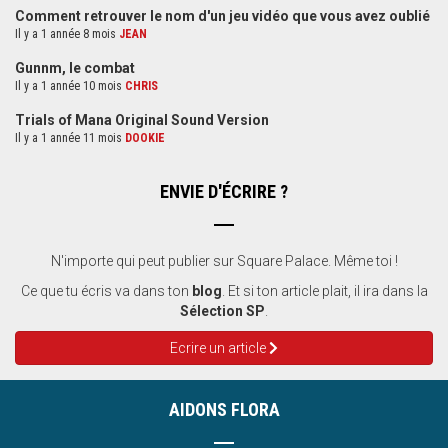
Comment retrouver le nom d'un jeu vidéo que vous avez oublié
Il y a 1 année 8 mois
JEAN
Gunnm, le combat
Il y a 1 année 10 mois
CHRIS
Trials of Mana Original Sound Version
Il y a 1 année 11 mois
DOOKIE
ENVIE D'ÉCRIRE ?
N'importe qui peut publier sur Square Palace. Même toi !
Ce que tu écris va dans ton
blog
. Et si ton article plait, il ira dans la
Sélection SP
.
Ecrire un article
AIDONS FLORA