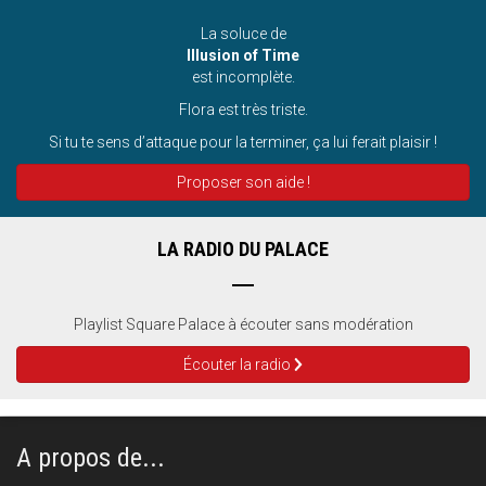
La soluce de
Illusion of Time
est incomplète.
Flora est très triste.
Si tu te sens d’attaque pour la terminer, ça lui ferait plaisir !
Proposer son aide !
LA RADIO DU PALACE
Playlist Square Palace à écouter sans modération
Écouter la radio
A propos de...