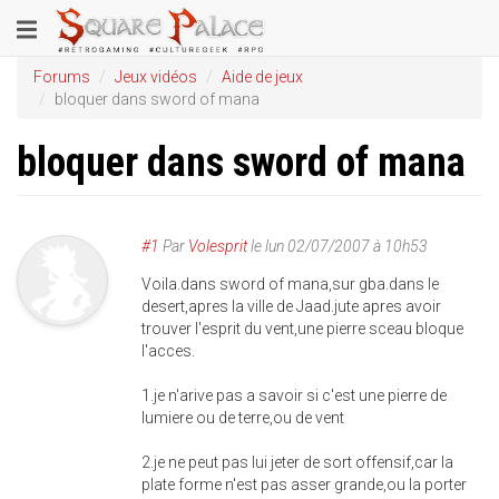
Aller
Toggle
au
contenu
navigation
Forums
Jeux vidéos
Aide de jeux
principal
bloquer dans sword of mana
bloquer dans sword of mana
#1
Par
Volesprit
le
lun 02/07/2007 à 10h53
Voila.dans sword of mana,sur gba.dans le
desert,apres la ville de Jaad.jute apres avoir
trouver l'esprit du vent,une pierre sceau bloque
l'acces.
1.je n'arive pas a savoir si c'est une pierre de
lumiere ou de terre,ou de vent
2.je ne peut pas lui jeter de sort offensif,car la
plate forme n'est pas asser grande,ou la porter