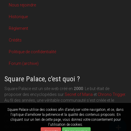
Nous rejoindre
Historique
Règlement
Crédits
Politique de confidentialité
Forum (archive)
Square Palace, c'est quoi ?
Square Palace est un site web créé en
2000
. Le but était de
proposer des encyclopédies sur
Secret of Mana
et
Chrono Trigger
.
Au fil des années, une véritable communauté s'est créée et le
contenu du site a pu s'étoffer.
Square Palace utilise des cookies afin d'analyser votre navigation, et ce, dans
Aujourd'hui, Square Palace c'est aussi une plateforme de blogging
l'optique d'améliorer la petinence et la qualité des contenus proposés. En
cliquant sur un lien de cette page, vous donnez votre consentement pour
orientée
RPG
,
Retrogaming
et
culture geek
: chacun publie ce
l'utilisation de cookies.
qu'il souhaite.