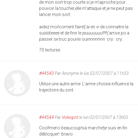
de mon sort trop courte.si je m'aproche pour
pouvoir la toucher,elle m'attaque et je ne peut pas
lancer mon sort.
aidez moi!coment faire!j'ai en vi de connaitre la
suiiiiiiteeee et de finir le jeuuuuuuu!!!!!j'arrive po a
passer se truc pouriiii ouinnnnnnn :cry: :cry:
70 lectures
#44543
Par
Anonyme
le lun 02/07/2007 à 11h33
Utilise une autre arme. L'arme choisie influence la
trajectoire du sort.
#44544
Par
Volesprit
le lun 02/07/2007 à 13h05
Cool!merci beaucoup!sa marche!je suis en fin
débloquer! :bravo: