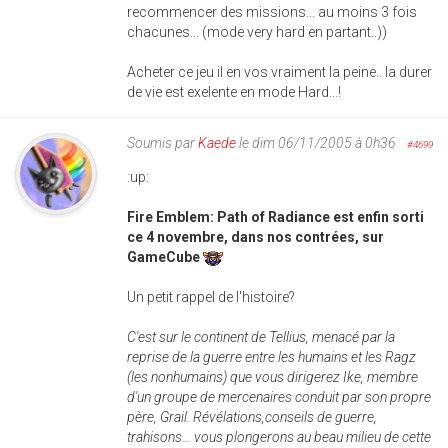
recommencer des missions... au moins 3 fois
chacunes... (mode very hard en partant..))
Acheter ce jeu il en vos vraiment la peine.. la durer
de vie est exelente en mode Hard...!
Soumis par
Kaede
le dim 06/11/2005 à 0h36
#4699
:up:
Fire Emblem: Path of Radiance est enfin sorti
ce 4 novembre, dans nos contrées, sur
GameCube
Un petit rappel de l'histoire?
C'est sur le continent de Tellius, menacé par la
reprise de la guerre entre les humains et les Ragz
(les nonhumains) que vous dirigerez Ike, membre
d'un groupe de mercenaires conduit par son propre
père, Grail. Révélations,conseils de guerre,
trahisons... vous plongerons au beau milieu de cette