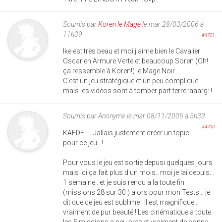
Soumis par
Koren le Mage
le mar 28/03/2006 à
11h39
#4701
Ike est très beau et moi j'aime bien le Cavalier
Oscar en Armure Verte et beaucoup Soren (Oh!
ça ressemble à Koren!) le Mage Noir.
C'est un jeu stratégique et un peu compliqué
mais les vidéos sont à tomber part terre :aaarg: !
Soumis par
Anonyme
le mar 08/11/2005 à 5h33
#4700
KAEDE..... Jallais justement créer un topic
pour ce jeu...!
Pour vous le jeu est sortie depusi quelques jours
mais ici ça fait plus d'un mois.. moi je lai depuis...
1 semaine.. et je suis rendu a la toute fin
(missions 28 sur 30 ) alors pour mon Tests... je
dit que ce jeu est sublime ! Il est magnifique..
vraiment de pur beauté ! Les cinématique a toute
les 5 missions a peu pres et vraiment de bonne