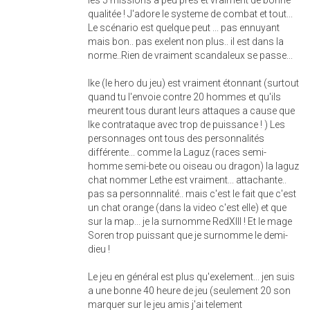
qualitée ! J'adore le systeme de combat et tout...
Le scénario est quelque peut ... pas ennuyant
mais bon.. pas exelent non plus.. il est dans la
norme..Rien de vraiment scandaleux se passe...
Ike (le hero du jeu) est vraiment étonnant (surtout
quand tu l'envoie contre 20 hommes et qu'ils
meurent tous durant leurs attaques a cause que
Ike contrataque avec trop de puissance ! ) Les
personnages ont tous des personnalités
différente... comme la Laguz (races semi-
homme semi-bete ou oiseau ou dragon) la laguz
chat nommer Lethe est vraiment... attachante..
pas sa personnnalité.. mais c'est le fait que c'est
un chat orange (dans la video c'est elle) et que
sur la map... je la surnomme RedXIII ! Et le mage
Soren trop puissant que je surnomme le demi-
dieu !
Le jeu en général est plus qu'exelement... jen suis
a une bonne 40 heure de jeu (seulement 20 son
marquer sur le jeu amis j'ai telement