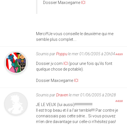
Dossier Maxoegame
ICI
Merci!!!Je vous conseille le deuxième qui me
semble plus complet....
Soumis par
Poppu
le mer 01/06/2005 à 20h34
#4689
Dossier jv.com
ICI
(pour une fois qu'ils font
quelque chose de potable).
Dossier Maxoegame
ICI
Soumis par
Draven
le mer 01/06/2005 à 20h28
#4688
JE LE VEUX (lui aussi)!!!!!!!!!!!!!!!!!!!!!
Il est trop beau et il a l'air terrible!!!! Par contre je
connaissais pas cette série... Si vous pouvez
m'en dire davantage sur celle-ci n'hésitez pas!