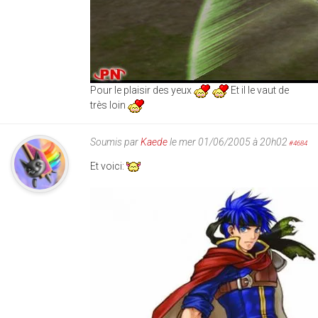
Pour le plaisir des yeux
Et il le vaut de
très loin
Soumis par
Kaede
le mer 01/06/2005 à 20h02
#4684
Et voici: