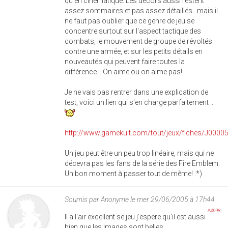
qu'en cinématique. Les décors aussi restent
assez sommaires et pas assez détaillés.. mais il
ne faut pas oublier que ce genre de jeu se
concentre surtout sur l'aspect tactique des
combats, le mouvement de groupe de révoltés
contre une armée, et sur les petits détails en
nouveautés qui peuvent faire toutes la
différence... On aime ou on aime pas!
Je ne vais pas rentrer dans une explication de
test, voici un lien qui s'en charge parfaitement ..
http://www.gamekult.com/tout/jeux/fiches/J00005
Un jeu peut être un peu trop linéaire, mais qui ne
décevra pas les fans de la série des Fire Emblem.
Un bon moment à passer tout de même! :*)
Soumis par
Anonyme
le mer 29/06/2005 à 17h44
#4698
Il a l'air excellent se jeu j'espere qu'il est aussi
bien que les images sont belles.