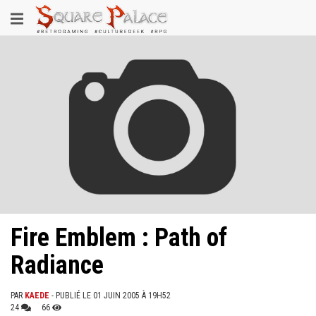
Aller
Toggle
au
contenu
navigation
principal
Fire Emblem : Path of
Radiance
PAR
KAEDE
- PUBLIÉ LE 01 JUIN 2005 À 19H52
24
66