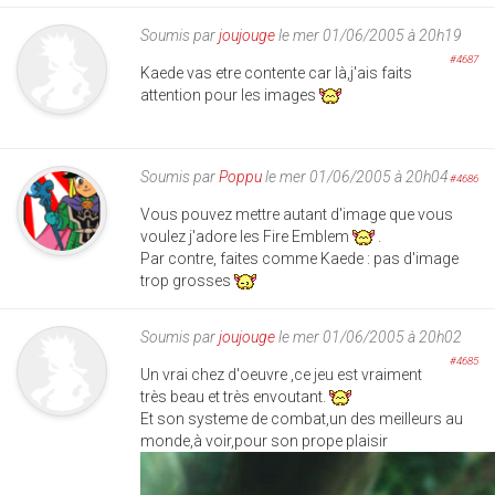
Soumis par
joujouge
le mer 01/06/2005 à 20h19
#4687
Kaede vas etre contente car là,j'ais faits
attention pour les images
Soumis par
Poppu
le mer 01/06/2005 à 20h04
#4686
Vous pouvez mettre autant d'image que vous
voulez j'adore les Fire Emblem
.
Par contre, faites comme Kaede : pas d'image
trop grosses
Soumis par
joujouge
le mer 01/06/2005 à 20h02
#4685
Un vrai chez d'oeuvre ,ce jeu est vraiment
très beau et très envoutant.
Et son systeme de combat,un des meilleurs au
monde,à voir,pour son prope plaisir