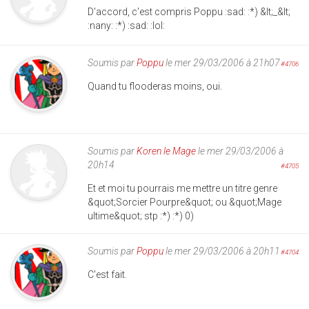
D'accord, c'est compris Poppu :sad: :*) &lt;_&lt;
:nany: :*) :sad: :lol:
Soumis par
Poppu
le mer 29/03/2006 à 21h07
#4706
Quand tu flooderas moins, oui.
Soumis par
Koren le Mage
le mer 29/03/2006 à
20h14
#4705
Et et moi tu pourrais me mettre un titre genre
&quot;Sorcier Pourpre&quot; ou &quot;Mage
ultime&quot; stp :*) :*) 0)
Soumis par
Poppu
le mer 29/03/2006 à 20h11
#4704
C'est fait.