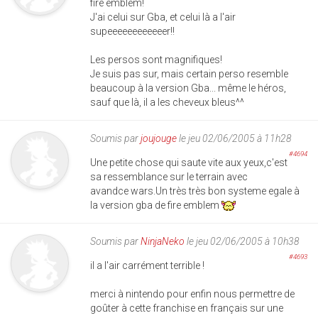
fire emblem!
J'ai celui sur Gba, et celui là a l'air
supeeeeeeeeeeeer!!
Les persos sont magnifiques!
Je suis pas sur, mais certain perso resemble
beaucoup à la version Gba... même le héros,
sauf que là, il a les cheveux bleus^^
Soumis par
joujouge
le jeu 02/06/2005 à 11h28
#4694
Une petite chose qui saute vite aux yeux,c'est
sa ressemblance sur le terrain avec
avandce wars.Un très très bon systeme egale à
la version gba de fire emblem
Soumis par
NinjaNeko
le jeu 02/06/2005 à 10h38
#4693
il a l'air carrément terrible !
merci à nintendo pour enfin nous permettre de
goûter à cette franchise en français sur une