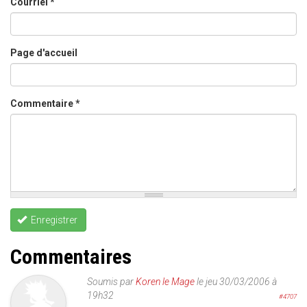
Courriel
*
Page d'accueil
Commentaire
*
Enregistrer
Commentaires
Soumis par
Koren le Mage
le jeu 30/03/2006 à
19h32
#4707