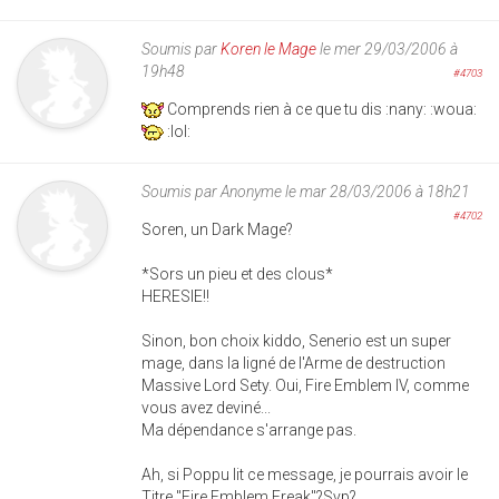
Soumis par
Koren le Mage
le mer 29/03/2006 à
19h48
#4703
Comprends rien à ce que tu dis :nany: :woua:
:lol:
Soumis par
Anonyme
le mar 28/03/2006 à 18h21
#4702
Soren, un Dark Mage?
*Sors un pieu et des clous*
HERESIE!!
Sinon, bon choix kiddo, Senerio est un super
mage, dans la ligné de l'Arme de destruction
Massive Lord Sety. Oui, Fire Emblem IV, comme
vous avez deviné...
Ma dépendance s'arrange pas.
Ah, si Poppu lit ce message, je pourrais avoir le
Titre "Fire Emblem Freak"?Svp?