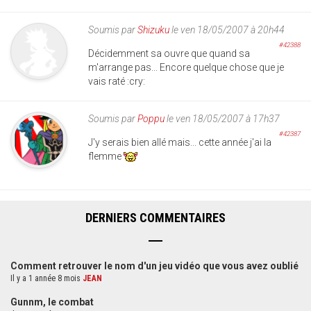
Soumis par
Shizuku
le ven 18/05/2007 à 20h44
#42388
Décidemment sa ouvre que quand sa
m'arrange pas... Encore quelque chose que je
vais raté :cry:
Soumis par
Poppu
le ven 18/05/2007 à 17h37
#42387
J'y serais bien allé mais... cette année j'ai la
flemme
DERNIERS COMMENTAIRES
Comment retrouver le nom d'un jeu vidéo que vous avez oublié
Il y a 1 année 8 mois
JEAN
Gunnm, le combat