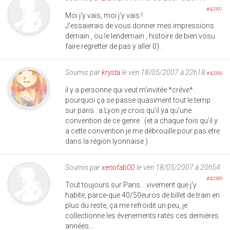
#42391
Moi j'y vais, moi j'y vais !
J'essaierais de vous donner mes impressions
demain , ou le lendemain , histoire de bien vosu
faire regretter de pas y aller 0) .
Soumis par
krysta
le ven 18/05/2007 à 22h18
#42390
il y a personne qui veut m'invitée *créve* .
pourquoi ça se passe quasiment tout le temp
sur paris . a Lyon je crois qu'il ya qu'une
convention de ce genre . (et a chaque fois qu'il y
a cette convention je me débrouille pour pas etre
dans la région lyonnaise )
Soumis par
xenofab00
le ven 18/05/2007 à 20h54
#42389
Tout toujours sur Paris... vivement que j'y
habite, parce-que 40/50euros de billet de train en
plus du reste, ça me refroidit un peu, je
collectionne les évenements ratés ces dernières
années...