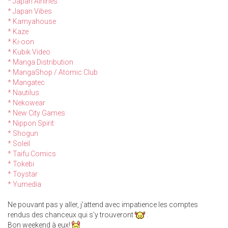
* Japan Airlines
* Japan Vibes
* Kamyahouse
* Kaze
* Ki-oon
* Kubik Video
* Manga Distribution
* MangaShop / Atomic Club
* Mangatec
* Nautilus
* Nekowear
* New City Games
* Nippon Spirit
* Shogun
* Soleil
* Taifu Comics
* Tokebi
* Toystar
* Yumedia
Ne pouvant pas y aller, j'attend avec impatience les comptes
rendus des chanceux qui s'y trouveront
.
Bon weekend à eux!