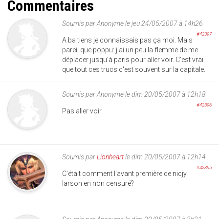
Commentaires
Soumis par
Anonyme
le jeu 24/05/2007 à 14h26
#42397
A ba tiens je connaissais pas ça moi. Mais
pareil que poppu: j'ai un peu la flemme de me
déplacer jusqu'à paris pour aller voir. C'est vrai
que tout ces trucs c'est souvent sur la capitale.
Soumis par
Anonyme
le dim 20/05/2007 à 12h18
#42396
Pas aller voir.
Soumis par
Lionheart
le dim 20/05/2007 à 12h14
#42395
C'était comment l'avant première de nicjy
larson en non censuré?