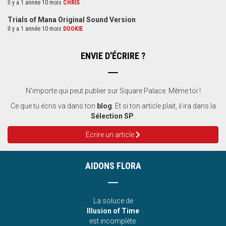
Il y a 1 année 10 mois
CHRIS
Trials of Mana Original Sound Version
Il y a 1 année 10 mois
DOOKIE
ENVIE D'ÉCRIRE ?
N'importe qui peut publier sur Square Palace. Même toi !
Ce que tu écris va dans ton
blog
. Et si ton article plait, il ira dans la
Sélection SP
.
Ecrire un article
AIDONS FLORA
La soluce de
Illusion of Time
est incomplète.