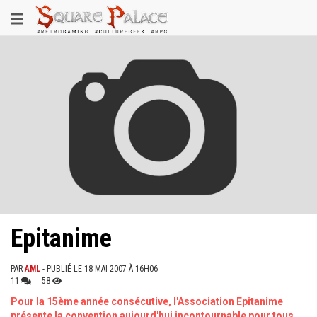
Aller
Toggle
au
contenu
navigation
principal
Epitanime
PAR
AML
- PUBLIÉ LE 18 MAI 2007 À 16H06
11
58
Pour la 15ème année consécutive, l'Association Epitanime
présente la convention aujourd'hui incontournable pour tous