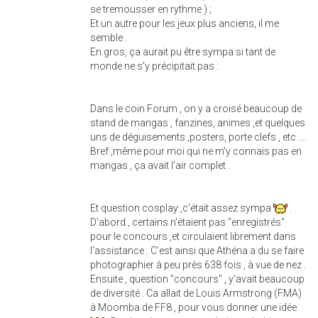
se tremousser en rythme ) ;
Et un autre pour les jeux plus anciens, il me
semble .
En gros, ça aurait pu être sympa si tant de
monde ne s'y précipitait pas .
Dans le coin Forum , on y a croisé beaucoup de
stand de mangas , fanzines, animes ,et quelques
uns de déguisements ,posters, porte clefs , etc ....
Bref ,même pour moi qui ne m'y connais pas en
mangas , ça avait l'air complet .
Et question cosplay ,c'était assez sympa
.
D'abord , certains n'étaient pas "enregistrés"
pour le concours ,et circulaient librement dans
l'assistance . C'est ainsi que Athéna a du se faire
photographier à peu près 638 fois , à vue de nez .
Ensuite , question "concours" , y'avait beaucoup
de diversité . Ca allait de Louis Armstrong (FMA)
à Moomba de FF8 , pour vous donner une idée