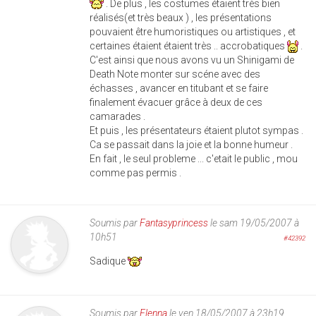
. De plus , les costumes étaient très bien
réalisés(et très beaux ) , les présentations
pouvaient être humoristiques ou artistiques , et
certaines étaient étaient très .. accrobatiques
.
C'est ainsi que nous avons vu un Shinigami de
Death Note monter sur scéne avec des
échasses , avancer en titubant et se faire
finalement évacuer grâce à deux de ces
camarades .
Et puis , les présentateurs étaient plutot sympas .
Ca se passait dans la joie et la bonne humeur .
En fait , le seul probleme ... c'etait le public , mou
comme pas permis .
Soumis par
Fantasyprincess
le sam 19/05/2007 à
10h51
#42392
Sadique
Soumis par
Elenna
le ven 18/05/2007 à 23h19