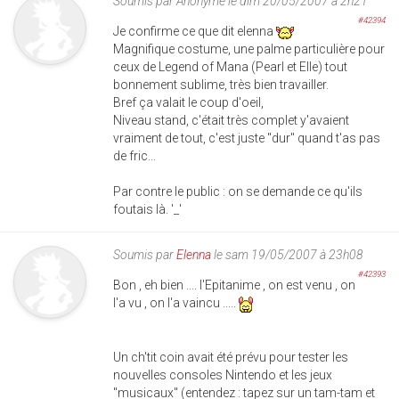
Soumis par
Anonyme
le dim 20/05/2007 à 2h21
#42394
Je confirme ce que dit elenna
Magnifique costume, une palme particulière pour
ceux de Legend of Mana (Pearl et Elle) tout
bonnement sublime, très bien travailler.
Bref ça valait le coup d'oeil,
Niveau stand, c'était très complet y'avaient
vraiment de tout, c'est juste "dur" quand t'as pas
de fric...
Par contre le public : on se demande ce qu'ils
foutais là. '_'
Soumis par
Elenna
le sam 19/05/2007 à 23h08
#42393
Bon , eh bien .... l'Epitanime , on est venu , on
l'a vu , on l'a vaincu .....
Un ch'tit coin avait été prévu pour tester les
nouvelles consoles Nintendo et les jeux
"musicaux" (entendez : tapez sur un tam-tam et