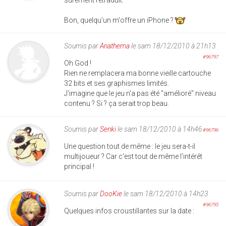
Bon, quelqu'un m'offre un iPhone ?
Soumis par
Anathema
le sam 18/12/2010 à 21h13
#96797
Oh God !
Rien ne remplacera ma bonne vieille cartouche
32 bits et ses graphismes limités.
J'imagine que le jeu n'a pas été "amélioré" niveau
contenu ? Si ? ça serait trop beau.
Soumis par
Senki
le sam 18/12/2010 à 14h46
#96796
Une question tout de même : le jeu sera-t-il
multijoueur ? Car c'est tout de même l'intérêt
principal !
Soumis par
DooKie
le sam 18/12/2010 à 14h23
#96795
Quelques infos croustillantes sur la date :