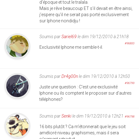
d'époque et tout le tralala.
Mais je rêve beaucoup ET s'il devait en être ainsi,
j'espere qu'il ne serait pas porté exclusivement
sur Iphone nondidju !
Soumis par
Sariel69
le dim 19/12/2010 à 21h18
#96800
Exclusivité Iphone me semble-t-il.
Soumis par
Dr4g00n
le dim 19/12/2010 à 12h50
#96799
Juste une question : C'est une exclusivité
Iphone ou ils comptent le proposer sur d'autres
téléphones?
Soumis par
Senki
le dim 19/12/2010 à 12h21
#96798
16 bits plutôt ? Ca m'étonnerait que le jeu soit
amélioré niveau graphismes, mais il sera
sûrement retraduit.