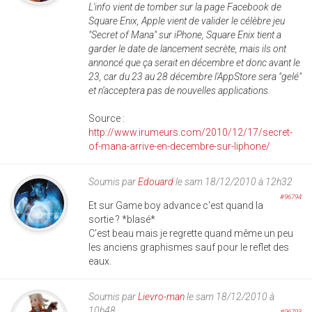
L'info vient de tomber sur la page Facebook de
Square Enix, Apple vient de valider le célèbre jeu
"Secret of Mana" sur iPhone, Square Enix tient a
garder le date de lancement secrète, mais ils ont
annoncé que ça serait en décembre et donc avant le
23, car du 23 au 28 décembre l'AppStore sera "gelé"
et n’acceptera pas de nouvelles applications.
Source :
http://www.irumeurs.com/2010/12/17/secret-
of-mana-arrive-en-decembre-sur-liphone/
Soumis par
Edouard
le sam 18/12/2010 à 12h32
#96794
Et sur Game boy advance c'est quand la
sortie ? *blasé*
C'est beau mais je regrette quand même un peu
les anciens graphismes sauf pour le reflet des
eaux.
Soumis par
Lievro-man
le sam 18/12/2010 à
10h48
#96793