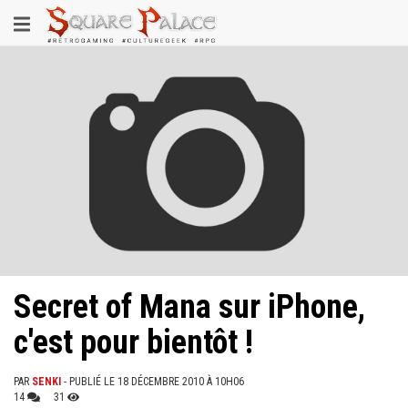
Aller
Toggle
au
contenu
navigation
principal
Secret of Mana sur iPhone,
c'est pour bientôt !
PAR
SENKI
- PUBLIÉ LE 18 DÉCEMBRE 2010 À 10H06
14
31