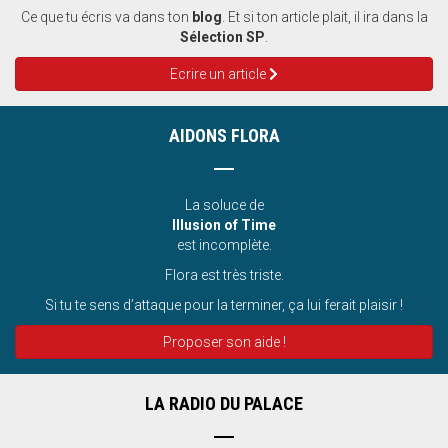
Ce que tu écris va dans ton
blog
. Et si ton article plait, il ira dans la
Sélection SP
.
Ecrire un article
AIDONS FLORA
La soluce de
Illusion of Time
est incomplète.
Flora est très triste.
Si tu te sens d’attaque pour la terminer, ça lui ferait plaisir !
Proposer son aide !
LA RADIO DU PALACE