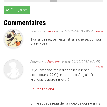
Enregistrer
Commentaires
Soumis par
Senki
le mar 21/12/2010 à 9h04
#96806
Il va falloir newser, tester et faire une section sur
le site alors !
Soumis par
Anathema
le mar 21/12/2010 à 0h45
#96805
Le jeu est désormais disponible sur app
store pour 6.99 € ( en Japonais, Anglais Et
Français apparemment ! )
Source finaland
Oh rien que de regarder la vidéo ça donne envis