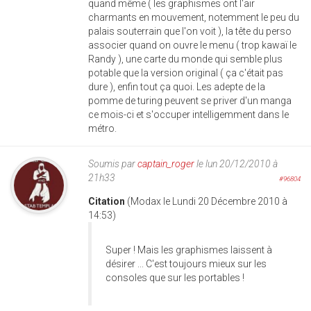
quand même ( les graphismes ont l'air
charmants en mouvement, notemment le peu du
palais souterrain que l'on voit ), la tête du perso
associer quand on ouvre le menu ( trop kawaï le
Randy ), une carte du monde qui semble plus
potable que la version original ( ça c'était pas
dure ), enfin tout ça quoi. Les adepte de la
pomme de turing peuvent se priver d'un manga
ce mois-ci et s'occuper intelligemment dans le
métro.
Soumis par
captain_roger
le lun 20/12/2010 à
21h33
#96804
Citation
(Modax le Lundi 20 Décembre 2010 à
14:53)
Super ! Mais les graphismes laissent à
désirer ... C'est toujours mieux sur les
consoles que sur les portables !