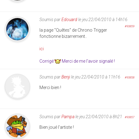
Soumis par
Edouard
le jeu 22/04/2010 à 14h16
#93859
la page "Quêtes" de Chrono Trigger
fonctionne bizarrement..
ici
Corrigé
Merci de me l'avoir signalé !
Soumis par
Benji
le jeu 22/04/2010 à 11h16
#93858
Merci bien !
Soumis par
Pampa
le jeu 22/04/2010 à 8h21
#93857
Bien joué l'artiste !