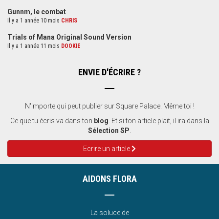
Gunnm, le combat
Il y a 1 année 10 mois
CHRIS
Trials of Mana Original Sound Version
Il y a 1 année 11 mois
DOOKIE
ENVIE D'ÉCRIRE ?
N'importe qui peut publier sur Square Palace. Même toi !
Ce que tu écris va dans ton
blog
. Et si ton article plait, il ira dans la
Sélection SP
.
Ecrire un article
AIDONS FLORA
La soluce de