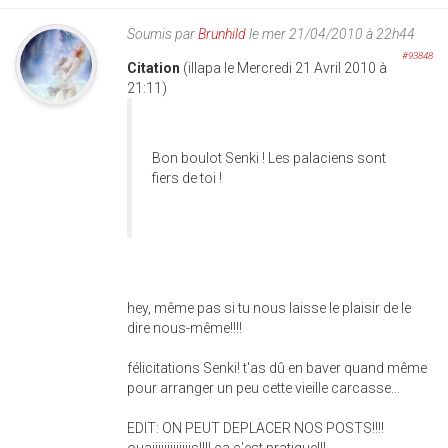
Soumis par
Brunhild
le mer 21/04/2010 à 22h44
#93848
Citation
(illapa le Mercredi 21 Avril 2010 à
21:11)
Bon boulot Senki ! Les palaciens sont
fiers de toi !
hey, même pas si tu nous laisse le plaisir de le
dire nous-même!!!!
félicitations Senki! t'as dû en baver quand même
pour arranger un peu cette vieille carcasse...
EDIT: ON PEUT DEPLACER NOS POSTS!!!!
ouaiiiiiiiiiiiiis!!!! ça c'est pratique!!!