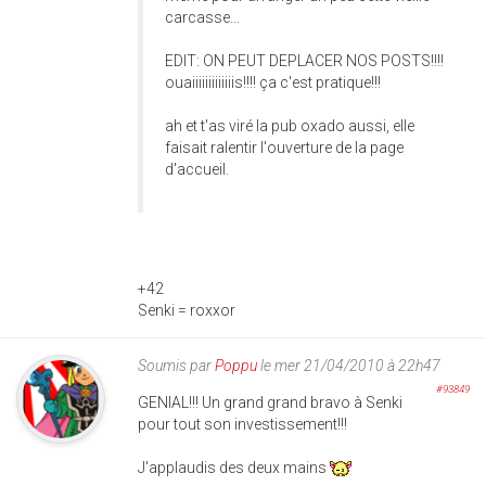
carcasse...
EDIT: ON PEUT DEPLACER NOS POSTS!!!!
ouaiiiiiiiiiiiiis!!!! ça c'est pratique!!!
ah et t'as viré la pub oxado aussi, elle
faisait ralentir l'ouverture de la page
d'accueil.
+42
Senki = roxxor
Soumis par
Poppu
le mer 21/04/2010 à 22h47
#93849
GENIAL!!! Un grand grand bravo à Senki
pour tout son investissement!!!
J'applaudis des deux mains