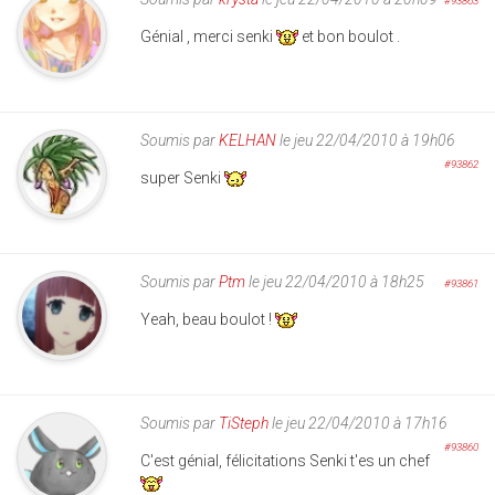
#93863
Génial , merci senki
et bon boulot .
Soumis par
KELHAN
le jeu 22/04/2010 à 19h06
#93862
super Senki
Soumis par
Ptm
le jeu 22/04/2010 à 18h25
#93861
Yeah, beau boulot !
Soumis par
TiSteph
le jeu 22/04/2010 à 17h16
#93860
C'est génial, félicitations Senki t'es un chef