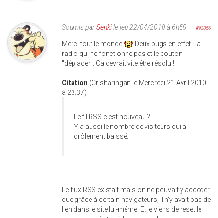
Soumis par
Senki
le jeu 22/04/2010 à 6h59
#93856
Merci tout le monde
Deux bugs en effet : la
radio qui ne fonctionne pas et le bouton
"déplacer". Ca devrait vite être résolu !
Citation
(Crisharingan le Mercredi 21 Avril 2010
à 23:37)
Le fil RSS c'est nouveau ?
Y a aussi le nombre de visiteurs qui a
drôlement baissé.
Le flux RSS existait mais on ne pouvait y accéder
que grâce à certain navigateurs, il n'y avait pas de
lien dans le site lui-même. Et je viens de reset le