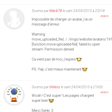
Soumis par
Marik78
le sam 24/04/2010 à 22h18
#93874
Impossible de charger un avatar, j'ai un
message d'erreur :
Warning:
move_uploaded_file(../../imgs/website/avatars/191
[function.move-uploaded-file]: failed to open
stream: Permission denied
Ca vient pas de moi, j'espère
PS: Yep, c'est mieux maintenant
Soumis par
lifeless
le sam 24/04/2010 à 21h30
#93873
Woah ! C'est super ! Les pages chargent
super bien
Merci Senki :3