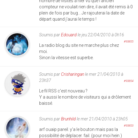
nombre de visites à hier vu que l'ancien
compteur ne voulait rien dire, il avait été remis à 0
plein de fois par bug... Je rajouterai la date de
départ quand j'aurai le temps !
Soumis par
Edouard
le jeu 22/04/2010 à 0h16
#93855
La radio blog du site ne marche plus chez
moi.
Sinon la vitesse est superbe.
Soumis par
Crisharingan
le mer 21/04/2010 à
23h37
#93854
Le fil RSS c'est nouveau ?
Y a aussi le nombre de visiteurs qui a drôlement
baissé.
Soumis par
Brunhild
le mer 21/04/2010 à 23h05
#93853
arf ouaip pareil. y'a le bouton mais pas la
possibilité de déplacer. fail. (pour moi hein )