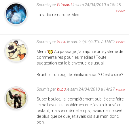
Soumis par
Edouard
le sam 24/04/2010 à 18h25
#93872
La radio remarche. Merci.
Soumis par
Senki
le sam 24/04/2010 à 16h12
#93871
Merci
Au passage, j'ai rajouté un système de
commentaires pour les médias ! Toute
suggestion est la bienvenue, as usual !
Brunhild : un bug de réinitialisation ? C'est à dire ?
Soumis par
bubu
le sam 24/04/2010 à 14h27
#93870
Super boulot, j'ai complétement oublié de te faire
le mail avec les problèmes que j'avais trouvé en
testant, mais en même temps j'avais rien trouvé
de plus que ce que je t'avais dis sur msn donc
bon.