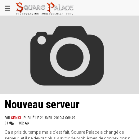
Aller
Toggle
au
contenu
navigation
principal
Nouveau serveur
PAR
SENKI
- PUBLIÉ LE 21 AVRIL 2010 À 06H49
31
102
Ca a pris du temps mais c'est fait, Square Palace a changé de
serveur, et il ne devrait plus y avoir de problèmes de connexions ni