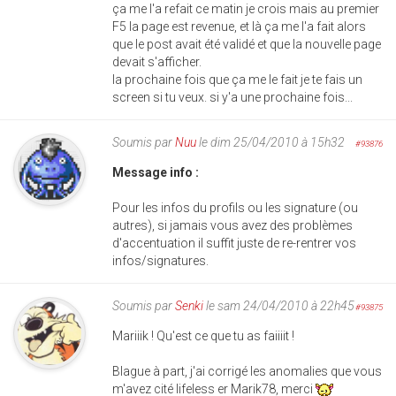
ça me l'a refait ce matin je crois mais au premier
F5 la page est revenue, et là ça me l'a fait alors
que le post avait été validé et que la nouvelle page
devait s'afficher.
la prochaine fois que ça me le fait je te fais un
screen si tu veux. si y'a une prochaine fois...
Soumis par
Nuu
le dim 25/04/2010 à 15h32
#93876
Message info :
Pour les infos du profils ou les signature (ou
autres), si jamais vous avez des problèmes
d'accentuation il suffit juste de re-rentrer vos
infos/signatures.
Soumis par
Senki
le sam 24/04/2010 à 22h45
#93875
Mariiik ! Qu'est ce que tu as faiiiit !
Blague à part, j'ai corrigé les anomalies que vous
m'avez cité lifeless er Marik78, merci