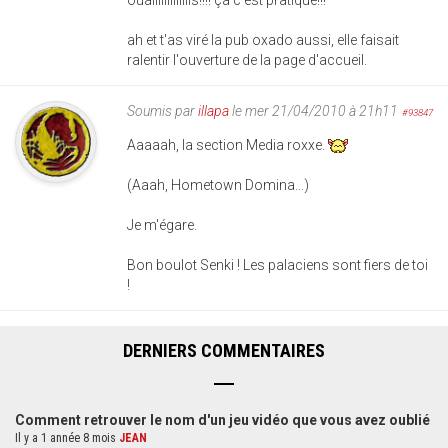
ah et t'as viré la pub oxado aussi, elle faisait
ralentir l'ouverture de la page d'accueil.
Soumis par
illapa
le mer 21/04/2010 à 21h11
#93847
Aaaaah, la section Media roxxe.
(Aaah, Hometown Domina...)
Je m'égare.
Bon boulot Senki ! Les palaciens sont fiers de toi
!
DERNIERS COMMENTAIRES
Comment retrouver le nom d'un jeu vidéo que vous avez oublié
Il y a 1 année 8 mois
JEAN