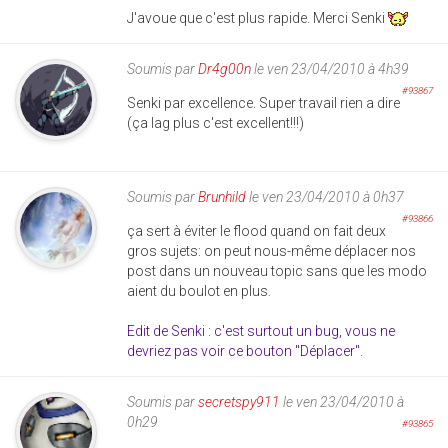
J'avoue que c'est plus rapide. Merci Senki
Soumis par
Dr4g00n
le ven 23/04/2010 à 4h39
#93867
Senki par excellence. Super travail rien a dire
(ça lag plus c'est excellent!!!)
Soumis par
Brunhild
le ven 23/04/2010 à 0h37
#93866
ça sert à éviter le flood quand on fait deux
gros sujets: on peut nous-même déplacer nos
post dans un nouveau topic sans que les modo
aient du boulot en plus.
Edit de Senki : c'est surtout un bug, vous ne
devriez pas voir ce bouton "Déplacer".
Soumis par
secretspy911
le ven 23/04/2010 à
0h29
#93865