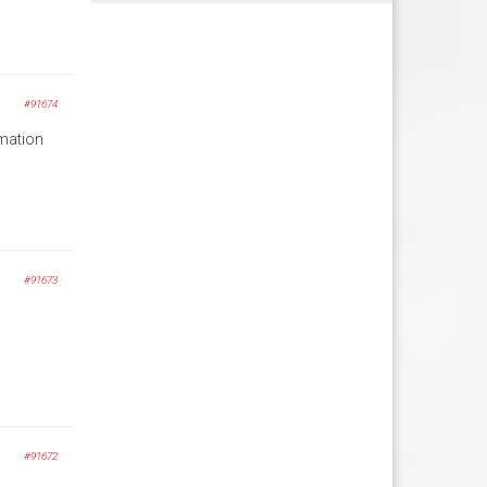
#91674
rmation
#91673
#91672