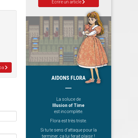
Ecrire un article
apa
AIDONS FLORA
La soluce de
Illusion of Time
est incomplète.
Flora est très triste.
Si tu te sens d’attaque pour la
terminer, ça lui ferait plaisir !