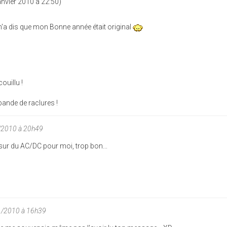
anvier 2010 à 22:50)
 n'a dis que mon Bonne année était original
ouillu !
bande de raclures !
/2010 à 20h49
r du AC/DC pour moi, trop bon...
1/2010 à 16h39