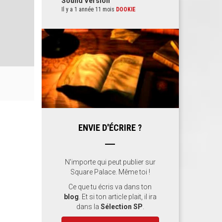
Sound Version
Il y a 1 année 11 mois
DOOKIE
ENVIE D'ÉCRIRE ?
N'importe qui peut publier sur
Square Palace. Même toi !
Ce que tu écris va dans ton
blog
. Et si ton article plait, il ira
dans la
Sélection SP
.