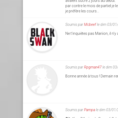
avaient sucré 2 jours au début.
par contre le mois de partiel je l
je préfère les cours...
Soumis par
Mcbeef
le dim 03/01
Ne t'inquiètes pas Mariion, il n'y
Soumis par
Rpgman47
le dim 03
Bonne année à tous ! Demain rent
Soumis par
Pampa
le dim 03/01