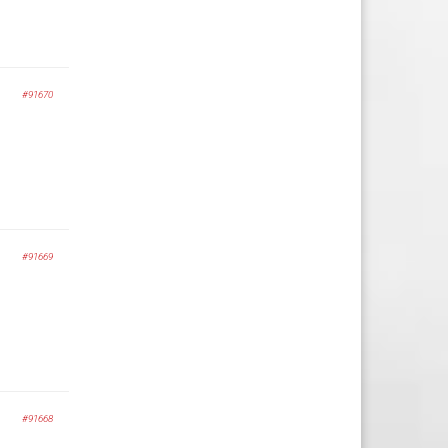
#91670
#91669
#91668