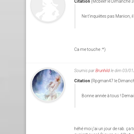
Citation
(Mcbeef le Dimanche 3 
Ne t'inquiètes pas Mariion, il
Ca me touche :*)
Soumis par
Brunhild
le dim 03/01
Citation
(Rpgman47 le Dimanche
Bonne année à tous ! Demain 
héhé moi j'ai un jour de rab. ça 