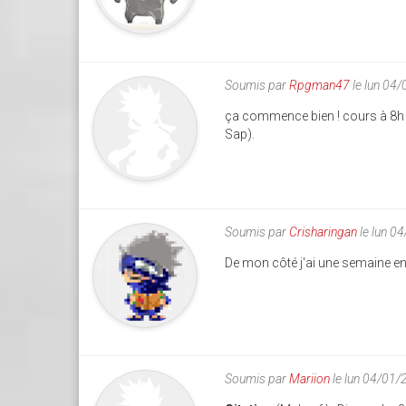
Soumis par
Rpgman47
le lun 04
ça commence bien ! cours à 8h s
Sap).
Soumis par
Crisharingan
le lun 0
De mon côté j'ai une semaine e
Soumis par
Mariion
le lun 04/01/