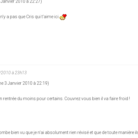
Janvier 2010 à 22:27)
 n'y a pas que Cris qui t'aime ici
/2010 à 23h13
 3 Janvier 2010 à 22:19)
rentrée du moins pour certains. Couvrez vous bien il va faire froid !
tombe bien vu que je n'ai absolument rien révisé et que de toute manière i