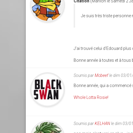
Citation
(Mariion le Samedi 2 J
Je suis très triste personne
J'ai trouvé celui d'Edouard plus c
Bonne année à toutes et à tous 
Soumis par
Mcbeef
le dim 03/01
Bonne année, qui a commencé su
Whole Lotta Rosie!
Soumis par
KELHAN
le dim 03/0