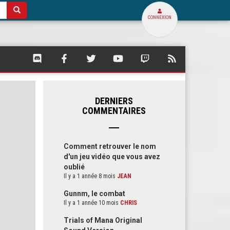
CONNEXION
SQUARE
SQUARE
SQUARE
SQUARE
SQUARE
FLUX
PALACE
PALACE
PALACE
PALACE
PALACE
RSS
SUR
SUR
SUR
SUR
SUR
DE
DISCORD
FACEBOOK
TWITTER
YOUTUBE
TWITCH
SQUARE
PALACE
DERNIERS
COMMENTAIRES
Comment retrouver le nom
d'un jeu vidéo que vous avez
oublié
Il y a 1 année 8 mois
JEAN
Gunnm, le combat
Il y a 1 année 10 mois
CHRIS
Trials of Mana Original