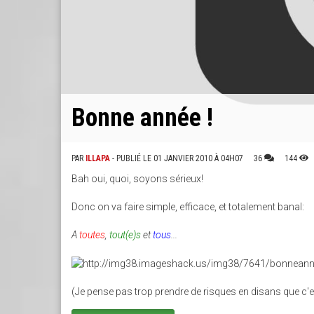
Bonne année !
PAR
ILLAPA
- PUBLIÉ LE 01 JANVIER 2010 À 04H07
36
144
Bah oui, quoi, soyons sérieux!
Donc on va faire simple, efficace, et totalement banal:
A
toutes
,
tout(e)s
et
tous
...
(Je pense pas trop prendre de risques en disans que c'est 