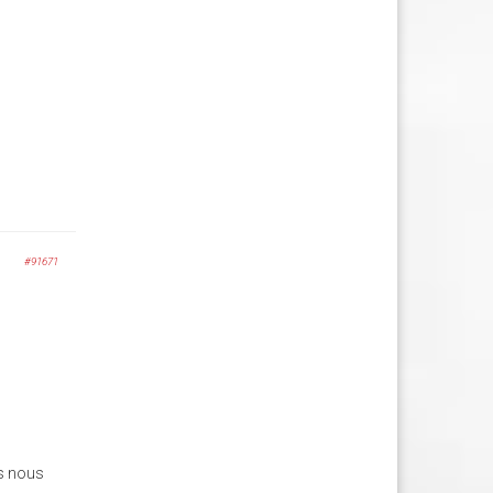
#91671
ls nous