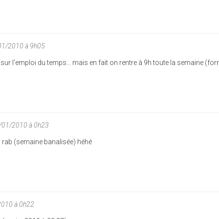
/01/2010 à 9h05
ur l'emploi du temps... mais en fait on rentre à 9h toute la semaine (fo
4/01/2010 à 0h23
n rab (semaine banalisée) héhé
2010 à 0h22