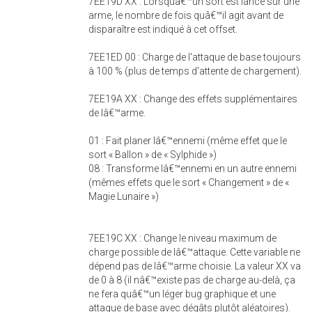
7EE19D XX : Lorsquâ€™un sort est lancé sur une
arme, le nombre de fois quâ€™il agit avant de
disparaître est indiqué à cet offset.
7EE1ED 00 : Charge de l'attaque de base toujours
à 100 % (plus de temps d'attente de chargement).
7EE19A XX : Change des effets supplémentaires
de lâ€™arme.
01 : Fait planer lâ€™ennemi (même effet que le
sort « Ballon » de « Sylphide »)
08 : Transforme lâ€™ennemi en un autre ennemi
(mêmes effets que le sort « Changement » de «
Magie Lunaire »)
7EE19C XX : Change le niveau maximum de
charge possible de lâ€™attaque. Cette variable ne
dépend pas de lâ€™arme choisie. La valeur XX va
de 0 à 8 (il nâ€™existe pas de charge au-delà, ça
ne fera quâ€™un léger bug graphique et une
attaque de base avec dégâts plutôt aléatoires).