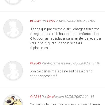
:bof:
#42842
Par
Exelo
le sam 09/06/2007 à 11h05
Disons que par exemple, si tu charges ton arme
en regardant vers le haut et que tu enfonces L et
R, tu pourras te déplacer sans arrêter de regarder
vers le haut, quel que soit le sens du
déplacement!
#42843
Par
Anonyme
le sam 09/06/2007 à 11h10
Bon oki certes mais ça ne sert pas à grand
chose cependant !
#42844
Par
Senki
le dim 10/06/2007 à 20h44
Ca sert seulement si tu veux rester face à l'ennmi