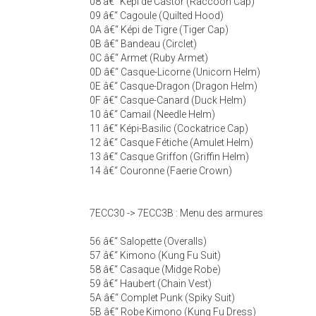
08 â€“ Képi de Castor (Raccoon Cap)
09 â€“ Cagoule (Quilted Hood)
0A â€“ Képi de Tigre (Tiger Cap)
0B â€“ Bandeau (Circlet)
0C â€“ Armet (Ruby Armet)
0D â€“ Casque-Licorne (Unicorn Helm)
0E â€“ Casque-Dragon (Dragon Helm)
0F â€“ Casque-Canard (Duck Helm)
10 â€“ Camail (Needle Helm)
11 â€“ Képi-Basilic (Cockatrice Cap)
12 â€“ Casque Fétiche (Amulet Helm)
13 â€“ Casque Griffon (Griffin Helm)
14 â€“ Couronne (Faerie Crown)
7ECC30 -> 7ECC3B : Menu des armures
56 â€“ Salopette (Overalls)
57 â€“ Kimono (Kung Fu Suit)
58 â€“ Casaque (Midge Robe)
59 â€“ Haubert (Chain Vest)
5A â€“ Complet Punk (Spiky Suit)
5B â€“ Robe Kimono (Kung Fu Dress)