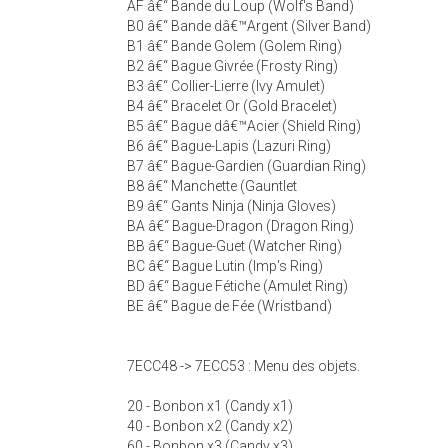
AF â€“ Bande du Loup (Wolf's Band)
B0 â€“ Bande dâ€™Argent (Silver Band)
B1 â€“ Bande Golem (Golem Ring)
B2 â€“ Bague Givrée (Frosty Ring)
B3 â€“ Collier-Lierre (Ivy Amulet)
B4 â€“ Bracelet Or (Gold Bracelet)
B5 â€“ Bague dâ€™Acier (Shield Ring)
B6 â€“ Bague-Lapis (Lazuri Ring)
B7 â€“ Bague-Gardien (Guardian Ring)
B8 â€“ Manchette (Gauntlet
B9 â€“ Gants Ninja (Ninja Gloves)
BA â€“ Bague-Dragon (Dragon Ring)
BB â€“ Bague-Guet (Watcher Ring)
BC â€“ Bague Lutin (Imp's Ring)
BD â€“ Bague Fétiche (Amulet Ring)
BE â€“ Bague de Fée (Wristband)
7ECC48 -> 7ECC53 : Menu des objets.
20 - Bonbon x1 (Candy x1)
40 - Bonbon x2 (Candy x2)
60 - Bonbon x3 (Candy x3)