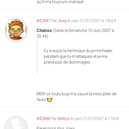
qu'il m'a toujours manqué
#42847
Par
Jowy
le sam 21/07/2007 à 14h24
Citation
(Senki le Dimanche 10 Juin 2007 à
20:44)
Il y a aussi la technique du je-me-heale-
pendant-que-tu-m'attaques-et-je-me
prend-pas-de-dommages
MDR ce foutu bug m'a sauvé la mise plein de
fwas
#42848
Par
Mithos
le sam 21/07/2007 à 17h04
Pareil pour moi Jowy.