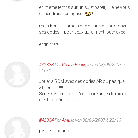
en meme temps sur un sujet pareil, ... je ne vous
en tiendrais pas rigueur
!
mais bon... si jamais quelqu'un veut proposer
ses codes.... pour ceux qui aiment jouer avec...
enfin bref!
#42833
Par
UndeadsKing
le ven 08/06/2007 à
21h51
Jouer a SOM avec des codes AR ou pas,quel
affront!!!!!!!!!!!!!!
Serieusement,lorsqu'on adore un jeu le mieux
c'est de le finir sans tricher ....
#42834
Par
AmL
le ven 08/06/2007 à 22h13
peut etre pour toi...