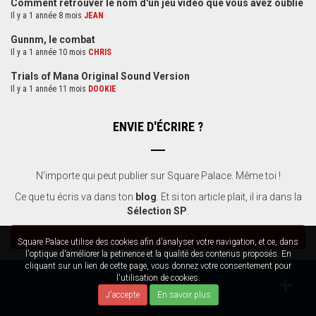
Comment retrouver le nom d'un jeu vidéo que vous avez oublié
Il y a 1 année 8 mois
JEAN
Gunnm, le combat
Il y a 1 année 10 mois
CHRIS
Trials of Mana Original Sound Version
Il y a 1 année 11 mois
DOOKIE
ENVIE D'ÉCRIRE ?
N'importe qui peut publier sur Square Palace. Même toi !
Ce que tu écris va dans ton
blog
. Et si ton article plait, il ira dans la
Sélection SP
.
Ecrire un article
Square Palace utilise des cookies afin d'analyser votre navigation, et ce, dans
l'optique d'améliorer la petinence et la qualité des contenus proposés. En
cliquant sur un lien de cette page, vous donnez votre consentement pour
l'utilisation de cookies.
AIDONS FLORA
J'accepte
En savoir plus