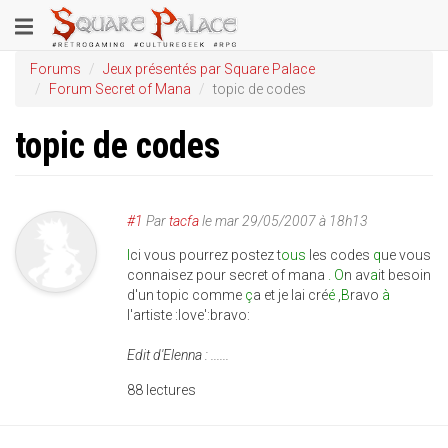
Aller
Toggle
au
contenu
navigation
Forums
Jeux présentés par Square Palace
principal
Forum Secret of Mana
topic de codes
topic de codes
#1
Par
tacfa
le
mar 29/05/2007 à 18h13
I
ci vous pourrez postez t
ous
les codes
q
ue vous
connaisez pour secret of mana
. O
n av
a
it besoin
d'un topic comme
ç
a et je l
ai cré
é
,
B
ravo
à
l'artiste :love':bravo:
Edit d'Elenna : ......
88 lectures