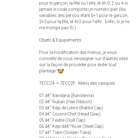
pour le garçon, la fille ou l'elfe, et en 0, 2 ou 4 si
jamais le code comporte un numéro pair (les
variables des persos étant 0+1 pour le garçon,
2+3 pour la fille, et 4+5 pour l'elfe... Enfin, si je ne
me trompe pas 0) )
Objets & Equipements
Pour la modification des menus, je vous
conseille de vous renseigner sur d'autres sites
sur la façon de procéder pour éviter tout
plantage.
7ECC24 -> 7ECC2F : Menu des casques
01 â€“ Bandana (Bandanna)
02 â€“ Ruban (Hair Ribbon)
03 â€“ Képi de Lièvre (Rabbit Cap)
04 â€“ Couvre-Chef (Head Gear)
05 â€“ Feutre (Quill Cap)
06 â€“ Képi dâ€™Acier (Steel Cap)
07 â€“ Tiare (Golden Tiara)