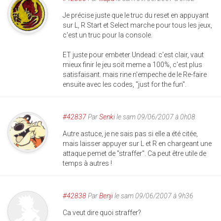
Je précise juste que le truc du reset en appuyant
sur L, R Start et Select marche pour tous les jeux,
c'est un truc pour la console.
ET juste pour embeter Undead: c'est clair, vaut
mieux finir le jeu soit meme a 100%, c'est plus
satisfaisant. mais rine n'empeche de le Re-faire
ensuite avec les codes, "just for the fun".
#42837
Par
Senki
le sam 09/06/2007 à 0h08
Autre astuce, je ne sais pas si elle a été citée,
mais laisser appuyer sur L et R en chargeant une
attaque pemet de "straffer". Ca peut être utile de
temps à autres !
#42838
Par
Benji
le sam 09/06/2007 à 9h36
Ca veut dire quoi straffer?