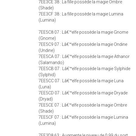
7EE3CE 38 : La fille possède la magie Ombre
(Shade)
7EE3CF 38 : La fille possède la magie Lumina
(Lumina)
7EE5C8 07 : Lâ€™elfe possède la magie Gnome
(Gnome)
7EE5C9 07 : Lâ€™elfe possède la magie Ondine
(Undine)
7EE5CA 07 : Lâ€™elfe possède la magie Athanor
(Salamando)
7EE5CB 07 : Lâ€™elfe possède la magie Sylphide
(Sylphid)
7EE5CC 07 : Lâ€™elfe possède la magie Luna
(Luna)
7EE5CD 07 : Lâ€™elfe possède la magie Dryade
(Dryad)
7EE5CE 07 : Lâ€™elfe possède la magie Ombre
(Shade)
7EE5CF 07 : Lâ€™elfe possède la magie Lumina
(Lumina)
7EE3D8 63 : Augmente le niveau de 0.99 du sort