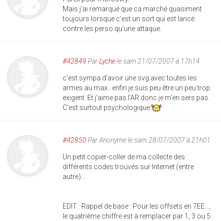
Mais j'ai remarqué que ca marché quasiment
toujours lorsque c'est un sort qui est lancé
contre les perso qu'une attaque.
#42849
Par
Lyche
le sam 21/07/2007 à 17h14
c'est sympa d'avoir une svg avec toutes les
armes au max.. enfin je suis peu être un peu trop
exigent. Et j'aime pas l'AR donc je m'en sers pas.
C'est surtout psychologique
#42850
Par
Anonyme
le sam 28/07/2007 à 21h01
Un petit copier-coller de ma collecte des
différents codes trouvés sur Internet (entre
autre)...
EDIT : Rappel de base : Pour les offsets en 7EE...,
le quatrième chiffre est à remplacer par 1, 3 ou 5