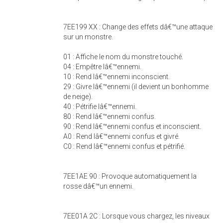
7EE199 XX : Change des effets dâ€™une attaque
sur un monstre.
01 : Affiche le nom du monstre touché.
04 : Empêtre lâ€™ennemi.
10 : Rend lâ€™ennemi inconscient.
29 : Givre lâ€™ennemi (il devient un bonhomme
de neige).
40 : Pétrifie lâ€™ennemi.
80 : Rend lâ€™ennemi confus.
90 : Rend lâ€™ennemi confus et inconscient.
A0 : Rend lâ€™ennemi confus et givré.
C0 : Rend lâ€™ennemi confus et pétrifié.
7EE1AE 90 : Provoque automatiquement la
rosse dâ€™un ennemi.
7EE01A 2C : Lorsque vous chargez, les niveaux