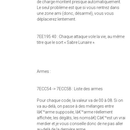
de charge montent presque automatiquement.
Le seul problème est que si vous rentrez dans
une zone ami (donc, désarmé), vous vous
déplacerez lentement.
7EE195 40 : Chaque attaque vole la vie, au même
titre que le sort « Sabre Lunaire ».
Armes :
7ECC54 -> 7ECC5B : Liste des armes
Pour chaque code, la valeur va de 00 à 08. Si on
va au-delà, on passe à des mélanges entre
lâ€™arme supposée, lâ€™arme réellement
affichée, les dégâts, les nomsâ€¦ Câ€™est un vrai
merdier et je vous conseille donc de ne pas aller
au-delà de la dernière arme.