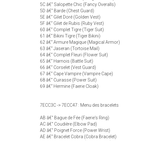
5C â€“ Salopette Chic (Fancy Overalls)
5D â€“ Barde (Chest Guard)
5E â€“ Gilet Doré (Golden Vest)
5F â€“ Gilet de Rubis (Ruby Vest)
60 â€“ Complet Tigre (Tiger Suit)
61 â€“ Bikini Tigre (Tiger Bikini)
62 â€“ Armure Magique (Magical Armor)
63 â€“ Jaseran (Tortoise Mail)
64 â€“ Complet Fleuri (Flower Suit)
65 â€“ Harnois (Battle Suit)
66 â€“ Corselet (Vest Guard)
67 â€“ Cape Vampire (Vampire Cape)
68 â€“ Cuirasse (Power Suit)
69 â€“ Hermine (Faerie Cloak)
7ECC3C -> 7ECC47 : Menu des bracelets
AB â€“ Bague de Fée (Faerie's Ring)
AC â€“ Coudière (Elbow Pad)
AD â€“ Poignet Force (Power Wrist)
AE â€“ Bracelet Cobra (Cobra Bracelet)