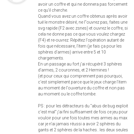
avoir un coffre et qui ne donnera pas forcement
ce qu'il cherche.
Quand vous avez un coffre obtenus après avoir
tué le monstre désiré, ne l"ouvrez pas, faites une
svg rapide (F2 avec zsnes) et ouvrez le coffre, si
cela ne donne pas ce que vous voulez chargez
(F4) et re-ouvrez. Répétez l'opération autant de
fois que nécessaire, l'item (je fais ça pour les
sphères d'armes) arrive entre 5 et 10
chargements.
En un passage au fort j'ai récupéré 3 sphères
d'armes, 2 couronnes, et 2 Hermines !
(et pour ceux qui comprennent pas pourquoi,
c'est simplement parce que le jeux charge l'item
au moment de l'ouverture du coffre et non pas
au moment ou le coffre tombe.
PS : pour les détracteurs du "abus de bug exploit
c'est mal" j'ai fini suffisament de fois ce jeu pour
vouloir pour une fois toutes mes armes au max
car je n'ai jamais réussi a avoir 2 sphères du
gants et 2 sphères de la haches.. les deux seules