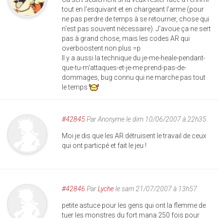
tout en l'esquivant et en chargeant l'arme (pour
ne pas perdre de temps à se retourner, chose qui
n'est pas souvent nécessaire). J'avoue ça ne sert
pas à grand chose, mais les codes AR qui
overboostent non plus =p
Il y a aussi la technique du je-me-heale-pendant-
que-tu-m'attaques-et-je-me prend-pas-de-
dommages, bug connu qui ne marche pas tout
le temps
#42845
Par
Anonyme
le dim 10/06/2007 à 22h35
Moi je dis que les AR détruisent le travail de ceux
qui ont particpé et fait le jeu !
#42846
Par
Lyche
le sam 21/07/2007 à 13h57
petite astuce pour les gens qui ont la flemme de
tuer les monstres du fort mana 250 fois pour