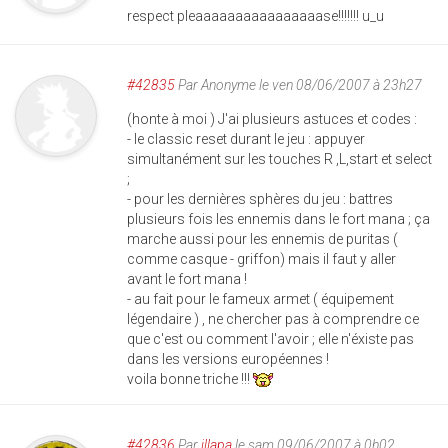
respect pleaaaaaaaaaaaaaaaase!!!!!!! u_u
#42835
Par
Anonyme
le ven 08/06/2007 à 23h27
(honte à moi ) J'ai plusieurs astuces et codes :
- le classic reset durant le jeu : appuyer
simultanément sur les touches R ,L,start et select
;
- pour les dernières sphères du jeu : battres
plusieurs fois les ennemis dans le fort mana ; ça
marche aussi pour les ennemis de puritas (
comme casque - griffon) mais il faut y aller
avant le fort mana !
- au fait pour le fameux armet ( équipement
légendaire ) , ne chercher pas à comprendre ce
que c'est ou comment l'avoir ; elle n'éxiste pas
dans les versions européennes !
voila bonne triche !!!
#42836
Par
illapa
le sam 09/06/2007 à 0h02