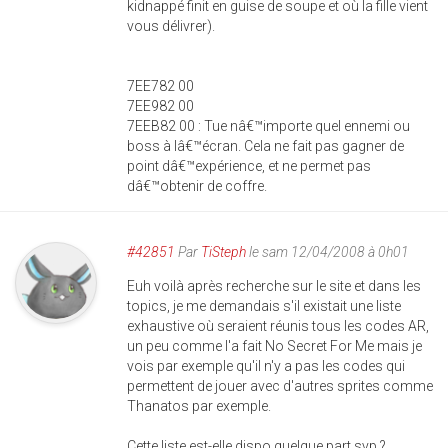
kidnappé finit en guise de soupe et où la fille vient
vous délivrer).
7EE782 00
7EE982 00
7EEB82 00 : Tue nâ€™importe quel ennemi ou
boss à lâ€™écran. Cela ne fait pas gagner de
point dâ€™expérience, et ne permet pas
dâ€™obtenir de coffre.
#42851
Par
TiSteph
le sam 12/04/2008 à 0h01
Euh voilà après recherche sur le site et dans les
topics, je me demandais s'il existait une liste
exhaustive où seraient réunis tous les codes AR,
un peu comme l'a fait No Secret For Me mais je
vois par exemple qu'il n'y a pas les codes qui
permettent de jouer avec d'autres sprites comme
Thanatos par exemple.
Cette liste est-elle dispo quelque part svp ?