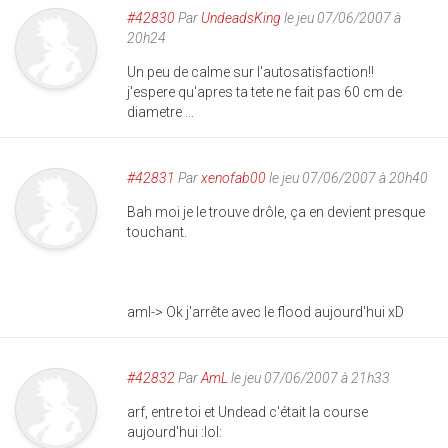
#42830
Par
UndeadsKing
le jeu 07/06/2007 à
20h24
Un peu de calme sur l'autosatisfaction!!
j'espere qu'apres ta tete ne fait pas 60 cm de
diametre ...
#42831
Par
xenofab00
le jeu 07/06/2007 à 20h40
Bah moi je le trouve drôle, ça en devient presque
touchant.
aml-> Ok j'arrête avec le flood aujourd'hui xD
#42832
Par
AmL
le jeu 07/06/2007 à 21h33
arf, entre toi et Undead c'était la course
aujourd'hui :lol: