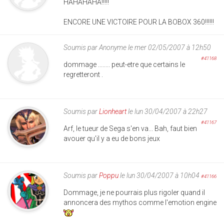
HAHAHAHA!!!!!
ENCORE UNE VICTOIRE POUR LA BOBOX 360!!!!!!
Soumis par
Anonyme
le mer 02/05/2007 à 12h50
#41168
dommage ........ peut-etre que certains le
regretteront .
Soumis par
Lionheart
le lun 30/04/2007 à 22h27
#41167
Arf, le tueur de Sega s'en va... Bah, faut bien
avouer qu'il y a eu de bons jeux
Soumis par
Poppu
le lun 30/04/2007 à 10h04
#41166
Dommage, je ne pourrais plus rigoler quand il
annoncera des mythos comme l'emotion engine