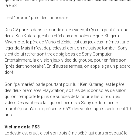
la PS3.
Il est "promu" président honoraire.
Des CV pareils dans le monde du jeu vidéo, il n'y en a peut-être que
deux. Ken Kutaragi, est en effet aux consoles ce que, Shigeru
Miyamoto, le père de Mario et Zelda, est aux jeux eux-mêmes : une
légende. Mais il n'est de piédestal dont on ne puisse tomber. Sony
vient de lui retirer son titre de big boss de Sony Computer
Entertainment, la division jeux video du groupe, pour en faire son
"président honoraire". En d'autres termes, on appelle ça un placard
doré.
Son "palmarès" parle pourtant pour lui : Ken Kutaragi est le père
des deux premières PlayStation, soit les deux consoles de salon
qui ont remporté le plus de succès de la courte histoire du jeu
vidéo. Des vaches à lait qui ont permis à Sony de dominer le
marché jusqu'à en représenter 65% des ventes après seulement 10
ans.
Victime de la PS3
Le destin est cruel, c'est son troisième bébé, qui aura provoqué le