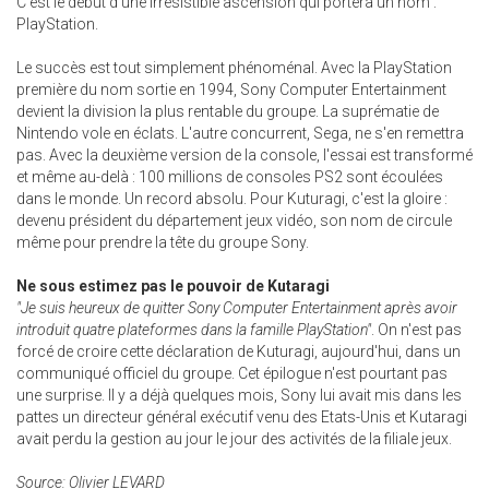
C'est le début d'une irrésistible ascension qui portera un nom :
PlayStation.
Le succès est tout simplement phénoménal. Avec la PlayStation
première du nom sortie en 1994, Sony Computer Entertainment
devient la division la plus rentable du groupe. La suprématie de
Nintendo vole en éclats. L'autre concurrent, Sega, ne s'en remettra
pas. Avec la deuxième version de la console, l'essai est transformé
et même au-delà : 100 millions de consoles PS2 sont écoulées
dans le monde. Un record absolu. Pour Kuturagi, c'est la gloire :
devenu président du département jeux vidéo, son nom de circule
même pour prendre la tête du groupe Sony.
Ne sous estimez pas le pouvoir de Kutaragi
"Je suis heureux de quitter Sony Computer Entertainment après avoir
introduit quatre plateformes dans la famille PlayStation"
. On n'est pas
forcé de croire cette déclaration de Kuturagi, aujourd'hui, dans un
communiqué officiel du groupe. Cet épilogue n'est pourtant pas
une surprise. Il y a déjà quelques mois, Sony lui avait mis dans les
pattes un directeur général exécutif venu des Etats-Unis et Kutaragi
avait perdu la gestion au jour le jour des activités de la filiale jeux.
Source: Olivier LEVARD