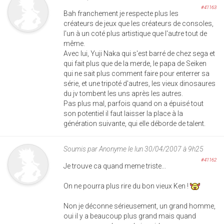
#41163
Bah franchement je respecte plus les
créateurs de jeux que les créateurs de consoles,
l'un à un coté plus artistique que l'autre tout de
même.
Avec lui, Yuji Naka qui s'est barré de chez sega et
qui fait plus que de la merde, le papa de Seiken
qui ne sait plus comment faire pour enterrer sa
série, et une tripoté d'autres, les vieux dinosaures
du jv tombent les uns après les autres.
Pas plus mal, parfois quand on a épuisé tout
son potentiel il faut laisser la place à la
génération suivante, qui elle déborde de talent.
Soumis par
Anonyme
le lun 30/04/2007 à 9h25
#41162
Je trouve ca quand meme triste...
On ne pourra plus rire du bon vieux Ken !
Non je déconne sérieusement, un grand homme,
oui il y a beaucoup plus grand mais quand