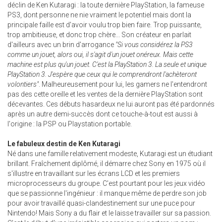
déclin de Ken Kutaragi : la toute dernière PlayStation, la fameuse
PS3, dont personne ne nie vraiment le potentiel mais dont la
principale faille est d'avoir voulu trop bien faire. Trop puissante,
trop ambitieuse, et donc trop chère... Son créateur en parlait
d'ailleurs avec un brin d'arrogance
"Si vous considérez la PS3
comme un jouet, alors oui, il s'agit d'un jouet onéreux. Mais cette
machine est plus qu'un jouet. C'est la PlayStation 3. La seule et unique
PlayStation 3. J'espère que ceux qui le comprendront l'achèteront
volontiers"
. Malheureusement pour lui, les gamers ne l'entendront
pas des cette oreille et les ventes de la dernière PlayStation sont
décevantes. Ces débuts hasardeux ne lui auront pas été pardonnés
après un autre demi-succès dont ce touche-à-tout est aussi à
l'origine : la PSP ou Playstation portable.
Le fabuleux destin de Ken Kutaragi
Né dans une famille relativement modeste, Kutaragi est un étudiant
brillant. Fraîchement diplômé, il démarre chez Sony en 1975 où il
s'illustre en travaillant sur les écrans LCD et les premiers
microprocesseurs du groupe. C'est pourtant pour les jeux vidéo
que se passionne l'ingénieur : il manque même de perdre son job
pour avoir travaillé quasi-clandestinement sur une puce pour
Nintendo! Mais Sony a du flair et le laisse travailler sur sa passion.