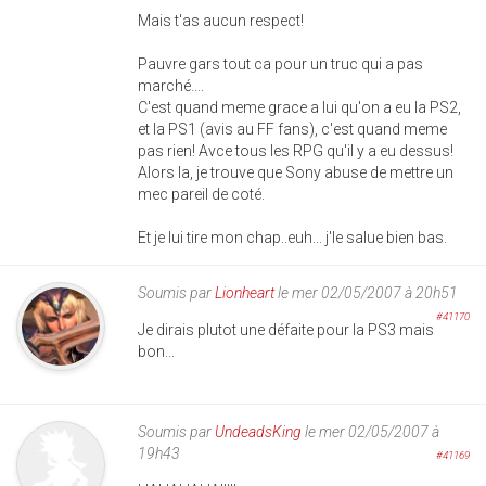
Mais t'as aucun respect!
Pauvre gars tout ca pour un truc qui a pas
marché....
C'est quand meme grace a lui qu'on a eu la PS2,
et la PS1 (avis au FF fans), c'est quand meme
pas rien! Avce tous les RPG qu'il y a eu dessus!
Alors la, je trouve que Sony abuse de mettre un
mec pareil de coté.
Et je lui tire mon chap..euh... j'le salue bien bas.
Soumis par
Lionheart
le mer 02/05/2007 à 20h51
#41170
Je dirais plutot une défaite pour la PS3 mais
bon...
Soumis par
UndeadsKing
le mer 02/05/2007 à
19h43
#41169