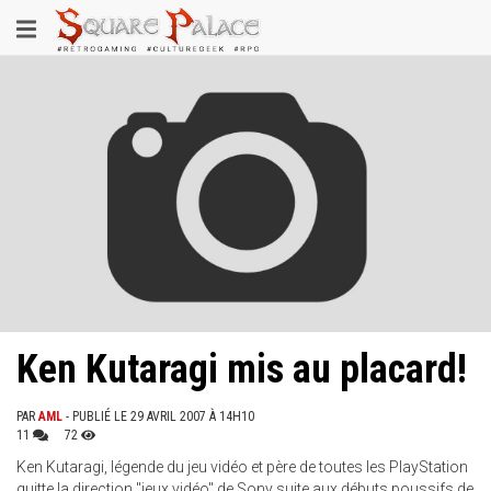
Aller
Toggle
au
contenu
navigation
principal
Ken Kutaragi mis au placard!
PAR
AML
- PUBLIÉ LE 29 AVRIL 2007 À 14H10
11
72
Ken Kutaragi, légende du jeu vidéo et père de toutes les PlayStation
quitte la direction "jeux vidéo" de Sony suite aux débuts poussifs de