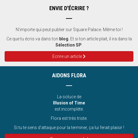
ENVIE D'ÉCRIRE ?
N'importe qui peut publier sur Square Palace. Même toi !
Ce que tu écris va dans ton
blog
. Et si ton article plait, il ira dans la
Sélection SP
.
Ecrire un article
AIDONS FLORA
La soluce de
Illusion of Time
est incomplète.
Flora est très triste.
Si tu te sens d’attaque pour la terminer, ça lui ferait plaisir !