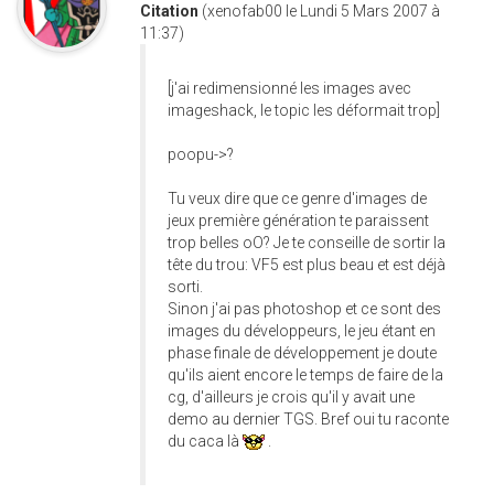
Citation
(xenofab00 le Lundi 5 Mars 2007 à
11:37)
[j'ai redimensionné les images avec
imageshack, le topic les déformait trop]
poopu->?
Tu veux dire que ce genre d'images de
jeux première génération te paraissent
trop belles oO? Je te conseille de sortir la
tête du trou: VF5 est plus beau et est déjà
sorti.
Sinon j'ai pas photoshop et ce sont des
images du développeurs, le jeu étant en
phase finale de développement je doute
qu'ils aient encore le temps de faire de la
cg, d'ailleurs je crois qu'il y avait une
demo au dernier TGS. Bref oui tu raconte
du caca là
.