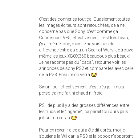
C'est des conneries tout ça. Quasiement toutes
les images éditeurs sont retouchées, cela ne
concerne pas que Sony, c'est comme ça.
Concernant VF5, effectivement, il est très beau,
j'y ai même joué, mais je ne vois pas de
différence entre ça ou un Gear of Wars. Je trouve
même les jeux XBOX360 beaucoup plus beaux!
Je ne raconte pas du "caca", retourne voir les
annonces de sony PS2 et compare les avec celle
de la PS3. Ensuite on verra
Sinon, oui, effectivement, c'est très joli, mais
perso ca me fait ni chaud ni froid.
PS : de plus il y a des grosses différences entre
les trucs et le "ingame", ca parait toujours plus
joli sur un écran
Pour en revenir a ce qui a été dit après, moi je
soutiens la Wii car la PS3 et la bobox n'apportent