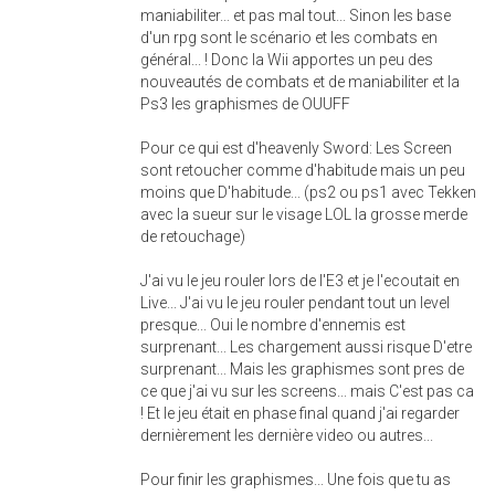
maniabiliter... et pas mal tout... Sinon les base
d'un rpg sont le scénario et les combats en
général... ! Donc la Wii apportes un peu des
nouveautés de combats et de maniabiliter et la
Ps3 les graphismes de OUUFF
Pour ce qui est d'heavenly Sword: Les Screen
sont retoucher comme d'habitude mais un peu
moins que D'habitude... (ps2 ou ps1 avec Tekken
avec la sueur sur le visage LOL la grosse merde
de retouchage)
J'ai vu le jeu rouler lors de l'E3 et je l'ecoutait en
Live... J'ai vu le jeu rouler pendant tout un level
presque... Oui le nombre d'ennemis est
surprenant... Les chargement aussi risque D'etre
surprenant... Mais les graphismes sont pres de
ce que j'ai vu sur les screens... mais C'est pas ca
! Et le jeu était en phase final quand j'ai regarder
dernièrement les dernière video ou autres...
Pour finir les graphismes... Une fois que tu as