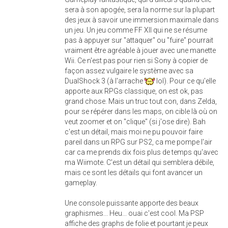
sera à son apogée, sera la norme sur la plupart
des jeux à savoir une immersion maximale dans
un jeu. Un jeu comme FF XII qui ne se résume
pas à appuyer sur "attaquer" ou "fuire" pourrait
vraiment être agréable à jouer avec une manette
Wii. Ce n'est pas pour rien si Sony à copier de
façon assez vulgaire le système avec sa
DualShock 3 (à l'arrache
lol). Pour ce qu'elle
apporte aux RPGs classique, on est ok, pas
grand chose. Mais un truc tout con, dans Zelda,
pour se répérer dans les maps, on cible là où on
veut zoomer et on "clique" (si j'ose dire). Bah
c'est un détail, mais moi ne pu pouvoir faire
pareil dans un RPG sur PS2, ca me pompe l'air
car ca me prends dix fois plus de temps qu'avec
ma Wiimote. C'est un détail qui semblera débile,
mais ce sont les détails qui font avancer un
gameplay.
Une console puissante apporte des beaux
graphismes... Heu... ouai c'est cool. Ma PSP
affiche des graphs de folie et pourtant je peux