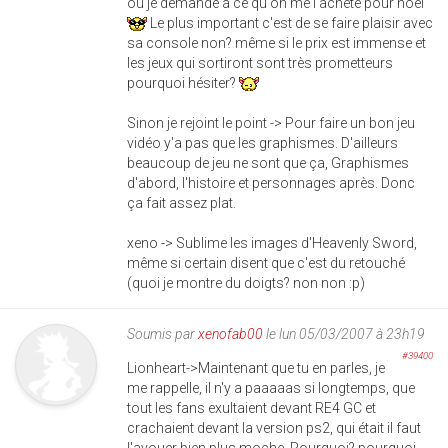
ou je demande à ce qu'on me l'achète pour noël
Le plus important c'est de se faire plaisir avec
sa console non? même si le prix est immense et
les jeux qui sortiront sont très prometteurs
pourquoi hésiter?
Sinon je rejoint le point -> Pour faire un bon jeu
vidéo y'a pas que les graphismes. D'ailleurs
beaucoup de jeu ne sont que ça, Graphismes
d'abord, l'histoire et personnages après. Donc
ça fait assez plat.
xeno -> Sublime les images d'Heavenly Sword,
même si certain disent que c'est du retouché
(quoi je montre du doigts? non non :p)
Soumis par
xenofab00
le lun 05/03/2007 à 23h19
#39400
Lionheart->Maintenant que tu en parles, je
me rappelle, il n'y a paaaaas si longtemps, que
tout les fans exultaient devant RE4 GC et
crachaient devant la version ps2, qui était il faut
l'avouer bien plus moche. Pourquoi? pourquoi