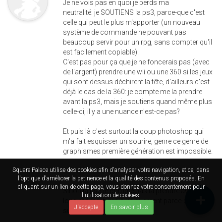
Je ne vois pas en quoi je perds ma
neutralité: je SOUTIENS la ps3, parce-que c'est
celle qui peut le plus m'apporter (un nouveau
système de commande ne pouvant pas
beaucoup servir pour un rpg, sans compter qu'il
est facilement copiable).
C'est pas pour ça que je ne foncerais pas (avec
de l'argent) prendre une wii ou une 360 si les jeux
qui sont dessus déchirent la tête, d'ailleurs c'est
déjà le cas de la 360: je compte me la prendre
avant la ps3, mais je soutiens quand même plus
celle-ci, il y a une nuance n'est-ce pas?
Et puis là c'est surtout la coup photoshop qui
m'a fait esquisser un sourire, genre ce genre de
graphismes première génération est impossible.
Square Palace utilise des cookies afin d'analyser votre navigation, et ce, dans
l'optique d'améliorer la petinence et la qualité des contenus proposés. En
cliquant sur un lien de cette page, vous donnez votre consentement pour
Sinon la ps3 je compte pas la prendre avant un
l'utilisation de cookies.
long moment, mais uniquement parce-que je
J'accepte
En savoir plus
suis pas riche