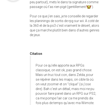
peu partout), mets le dans ta signature comme
passage où t'as rien pigé (gentillement
).
Pour ce que j'en sais, je te conseille de regarder
les planinings de sortis de rpg sur wii: A coté de
la 360 et de la ps3 c'est vraiment le désert, alors
que ça marche plutôt bien dans d'autres genres
de jeux.
Citation
Pour ce qu'elle apporte aux RPGs
classique, on est ok, pas grand chose.
Mais un truc tout con, dans Zelda, pour
se répérer dans les maps, on cible là où
on veut zoomer et on "clique" (si j'ose
dire). Bah c'est un détail, mais moi ne pu
pouvoir faire pareil dans un RPG sur PS2,
ca me pompe l'air car ca me prends dix
fois plus de temps qu'avec ma Wiimote.