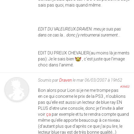
sais pas quoi, mais quand même.
EDIT DU VALEUREUX DRAVEN: meu je suis pas
dans ce cas la... donc j'y retournerai surement...
EDIT DU PREUX CHEVALIER(au moins là je ments
pas): Je le sais bien
, c'est juste que l'image
choc dans l'animé.
Soumis par
Draven
le mar 06/03/2007 à 19h52
#39402
Bon alors pour Lion si je ne me trompe pas
en ce qui concerne le prix de la PS3 , n'oublions
pas qu'elle est aussi un lecteur de blue ray EN
PLUS d'etre une console, donc je t'invite à aller
voir
ça
par exemple et tu te rendra compte quand
même qu'elle apporte beaucoup à ce niveau
(d'autant plus que d'après ce que j'ai pu lire, le
lecteur blue ray est de très bonne qualité...)