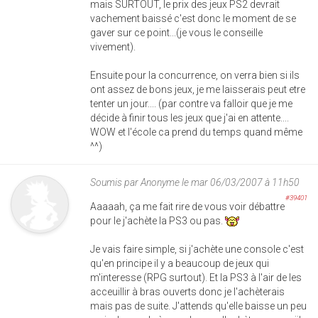
mais SURTOUT, le prix des jeux PS2 devrait
vachement baissé c'est donc le moment de se
gaver sur ce point...(je vous le conseille
vivement).
Ensuite pour la concurrence, on verra bien si ils
ont assez de bons jeux, je me laisserais peut etre
tenter un jour.... (par contre va falloir que je me
décide à finir tous les jeux que j'ai en attente....
WOW et l'école ca prend du temps quand même
^^)
Soumis par
Anonyme
le mar 06/03/2007 à 11h50
#39401
Aaaaah, ça me fait rire de vous voir débattre
pour le j'achète la PS3 ou pas.
Je vais faire simple, si j'achète une console c'est
qu'en principe il y a beaucoup de jeux qui
m'interesse (RPG surtout). Et la PS3 à l'air de les
acceuillir à bras ouverts donc je l'achèterais
mais pas de suite. J'attends qu'elle baisse un peu