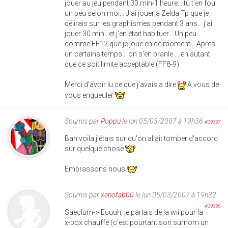
jouer au jeu pendant 30 min-1 heure... tu t'en fou
un peu selon moi... J'ai jouer a Zelda Tp que je
délirais sur les graphismes pendant 3 ans... j'ai
jouer 30 min.. et j'en était habituer... Un peu
comme FF12 que je joue en ce moment... Apres
un certains temps... on s'en branle ... en autant
que ce soit limite acceptable (FF8-9)
Merci d'avoir lu ce que j'avais a dire
A vous de
vous engueuler
Soumis par
Poppu
le lun 05/03/2007 à 19h36
#39397
Bah voila j'étais sur qu'on allait tomber d'accord
sur quelque chose
Embrassons nous
Soumis par
xenofab00
le lun 05/03/2007 à 19h32
#39396
Saeclum-> Euuuh, je parlais de la wii pour la
x-box chauffé (c'est pourtant son surnom un