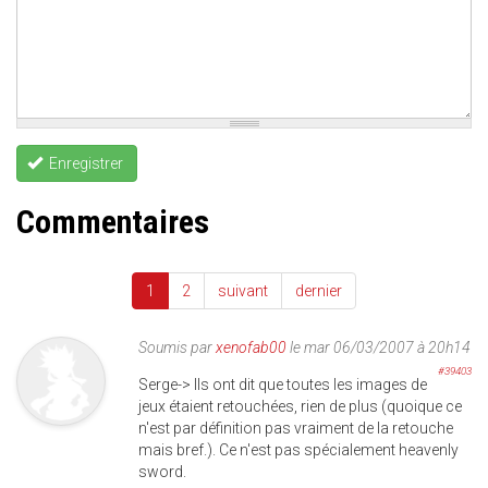
Enregistrer
Commentaires
1
2
suivant
dernier
Soumis par
xenofab00
le mar 06/03/2007 à 20h14
#39403
Serge-> Ils ont dit que toutes les images de
jeux étaient retouchées, rien de plus (quoique ce
n'est par définition pas vraiment de la retouche
mais bref.). Ce n'est pas spécialement heavenly
sword.