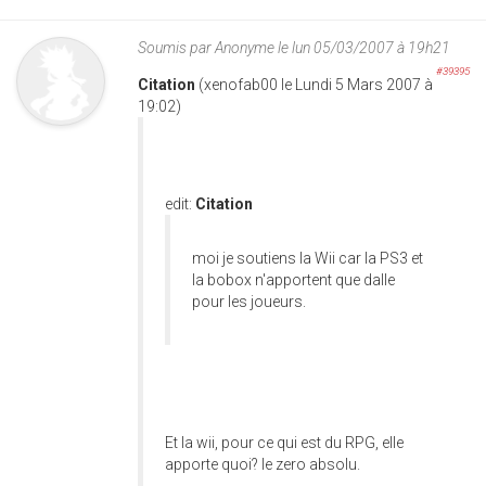
Soumis par
Anonyme
le lun 05/03/2007 à 19h21
#39395
Citation
(xenofab00 le Lundi 5 Mars 2007 à
19:02)
edit:
Citation
moi je soutiens la Wii car la PS3 et
la bobox n'apportent que dalle
pour les joueurs.
Et la wii, pour ce qui est du RPG, elle
apporte quoi? le zero absolu.