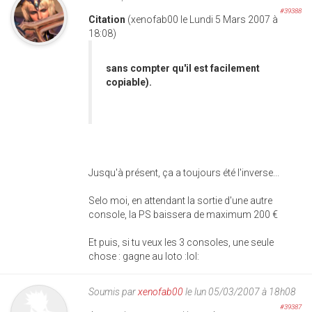
#39388
Citation
(xenofab00 le Lundi 5 Mars 2007 à
18:08)
sans compter qu'il est facilement
copiable).
Jusqu'à présent, ça a toujours été l'inverse...
Selo moi, en attendant la sortie d'une autre
console, la PS baissera de maximum 200 €
Et puis, si tu veux les 3 consoles, une seule
chose : gagne au loto :lol:
Soumis par
xenofab00
le lun 05/03/2007 à 18h08
#39387