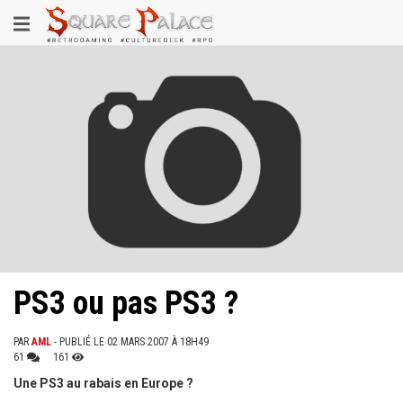
Aller
Toggle
au
contenu
navigation
principal
PS3 ou pas PS3 ?
PAR
AML
- PUBLIÉ LE 02 MARS 2007 À 18H49
61
161
Une PS3 au rabais en Europe ?