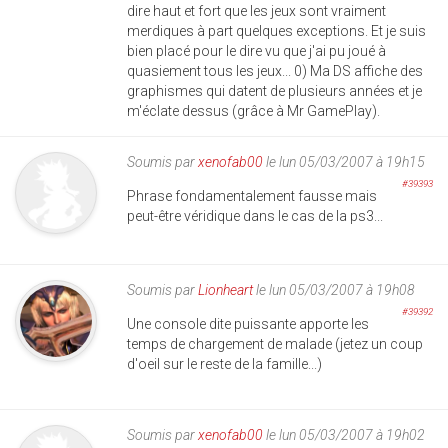
dire haut et fort que les jeux sont vraiment
merdiques à part quelques exceptions. Et je suis
bien placé pour le dire vu que j'ai pu joué à
quasiement tous les jeux... 0) Ma DS affiche des
graphismes qui datent de plusieurs années et je
m'éclate dessus (grâce à Mr GamePlay).
Soumis par
xenofab00
le lun 05/03/2007 à 19h15
#39393
Phrase fondamentalement fausse mais
peut-être véridique dans le cas de la ps3...
Soumis par
Lionheart
le lun 05/03/2007 à 19h08
#39392
Une console dite puissante apporte les
temps de chargement de malade (jetez un coup
d'oeil sur le reste de la famille...)
Soumis par
xenofab00
le lun 05/03/2007 à 19h02