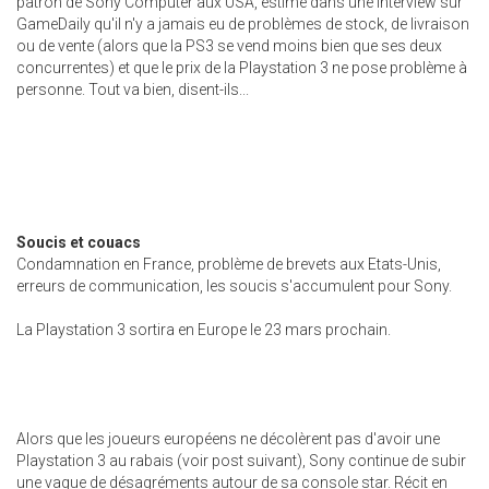
patron de Sony Computer aux USA, estime dans une interview sur
GameDaily qu'il n'y a jamais eu de problèmes de stock, de livraison
ou de vente (alors que la PS3 se vend moins bien que ses deux
concurrentes) et que le prix de la Playstation 3 ne pose problème à
personne. Tout va bien, disent-ils...
Soucis et couacs
Condamnation en France, problème de brevets aux Etats-Unis,
erreurs de communication, les soucis s'accumulent pour Sony.
La Playstation 3 sortira en Europe le 23 mars prochain.
Alors que les joueurs européens ne décolèrent pas d'avoir une
Playstation 3 au rabais (voir post suivant), Sony continue de subir
une vague de désagréments autour de sa console star. Récit en