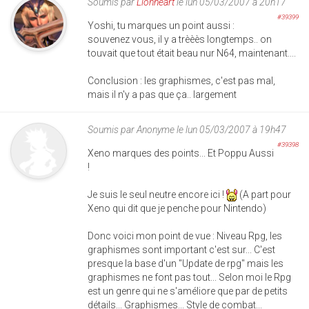
Soumis par
Lionheart
le lun 05/03/2007 à 20h17
#39399
Yoshi, tu marques un point aussi :
souvenez vous, il y a trèèès longtemps.. on
touvait que tout était beau nur N64, maintenant....
Conclusion : les graphismes, c'est pas mal,
mais il n'y a pas que ça.. largement
Soumis par
Anonyme
le lun 05/03/2007 à 19h47
#39398
Xeno marques des points... Et Poppu Aussi
!
Je suis le seul neutre encore ici !
(A part pour
Xeno qui dit que je penche pour Nintendo)
Donc voici mon point de vue : Niveau Rpg, les
graphismes sont important c'est sur... C'est
presque la base d'un "Update de rpg" mais les
graphismes ne font pas tout... Selon moi le Rpg
est un genre qui ne s'améliore que par de petits
détails... Graphismes... Style de combat...