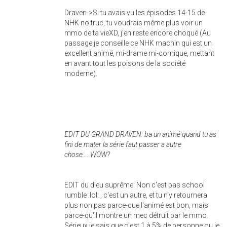
Draven->Si tu avais vu les épisodes 14-15 de
NHK no truc, tu voudrais même plus voir un
mmo de ta vieXD, j'en reste encore choqué (Au
passage je conseille ce NHK machin qui est un
excellent animé, mi-drame mi-comique, mettant
en avant tout les poisons de la société
moderne).
EDIT DU GRAND DRAVEN: ba un animé quand tu as
fini de mater la série faut passer a autre
chose.....WOW?
EDIT du dieu suprême: Non c'est pas school
rumble :lol: , c'est un autre, et tu n'y retournera
plus non pas parce-que l'animé est bon, mais
parce-qu'il montre un mec détruit par le mmo.
Sérieux je sais que c'est 1 à 5% de personne ou je