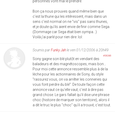
personnes vont mal le prendre.
Bon ça nous prouves quand même bien que
c'est la thune qui les intêressent, mais dans un
sens c'est normal on ne "vis" pas sans thunes,
et je doute qu'ils aient envie de finir comme Sega.
(Dommage car Sega était bien sympa...)
Voilà j'ai parlé pour rien dire :lol:
Soumis par
Funky Jah
le ven 01/12/2006 à 20h49
#36346
Sony gagne son blé plutôt en vendant des
baladeurs et des magnétoscopes, mais bon...
Pour moi cette annonce ressemble plus à de la
lèche pour les actionnaires de Sony, du style
"rassurez vous, on va arrêter les conneries qui
vous font perdre du blé". De toute façon cette
annonce vaut ce qu'elle vaut, c'est à dire pas
grand chose. Le gars fallait qu'il dise une phrase
choc (histoire de marquer son territoire), alors il
a dit le truc le plus "choc" qu'il a trouvé, c'est tout.