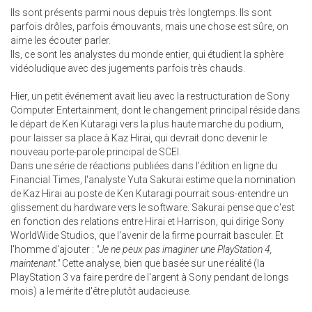
Ils sont présents parmi nous depuis très longtemps. Ils sont
parfois drôles, parfois émouvants, mais une chose est sûre, on
aime les écouter parler.
Ils, ce sont les analystes du monde entier, qui étudient la sphère
vidéoludique avec des jugements parfois très chauds.
Hier, un petit événement avait lieu avec la restructuration de Sony
Computer Entertainment, dont le changement principal réside dans
le départ de Ken Kutaragi vers la plus haute marche du podium,
pour laisser sa place à Kaz Hirai, qui devrait donc devenir le
nouveau porte-parole principal de SCEI.
Dans une série de réactions publiées dans l'édition en ligne du
Financial Times, l'analyste Yuta Sakurai estime que la nomination
de Kaz Hirai au poste de Ken Kutaragi pourrait sous-entendre un
glissement du hardware vers le software. Sakurai pense que c'est
en fonction des relations entre Hirai et Harrison, qui dirige Sony
WorldWide Studios, que l'avenir de la firme pourrait basculer. Et
l'homme d'ajouter :
"Je ne peux pas imaginer une PlayStation 4,
maintenant."
Cette analyse, bien que basée sur une réalité (la
PlayStation 3 va faire perdre de l'argent à Sony pendant de longs
mois) a le mérite d'être plutôt audacieuse.