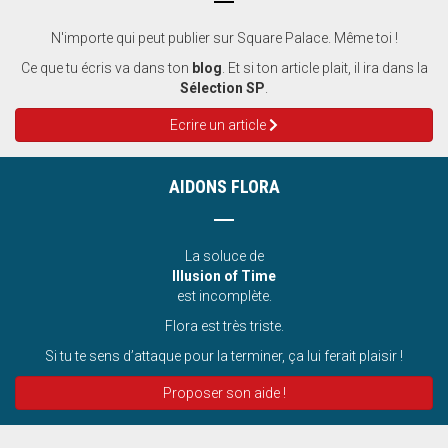
N'importe qui peut publier sur Square Palace. Même toi !
Ce que tu écris va dans ton
blog
. Et si ton article plait, il ira dans la
Sélection SP
.
Ecrire un article
AIDONS FLORA
La soluce de
Illusion of Time
est incomplète.
Flora est très triste.
Si tu te sens d’attaque pour la terminer, ça lui ferait plaisir !
Proposer son aide !