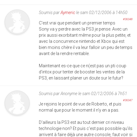
Soumis par
Aymeric
le sam 02/12/2006 à 14h50
#36348
C'est vrai que pendant un premier temps
Sony va y perdre avec la PS3 je pense. Avec un
prix aussi exorbitant même pour la plus petite, et
avec la concurrence nintendo et Xbox qui est
bien moins chère il va leur falloir un peu de temps
avant de la rendre rentable.
Maintenant es-ce que ce n(est pas un pti coup
d'intox pour tenter de booster les ventes de la
PS3, en laissant planer un doute sur le futur?
Soumis par
Anonyme
le sam 02/12/2006 à 7h51
#36347
Je rejoins le point de vue de Roberto, et puis
normal que pour le moment il n'y en a pas.
D'ailleurs la PS3 est au tout dernier cri niveau
technologie non? Et puis c'est pas possible qu'ils
arrivent à faire déjà une autre console, faut voir si