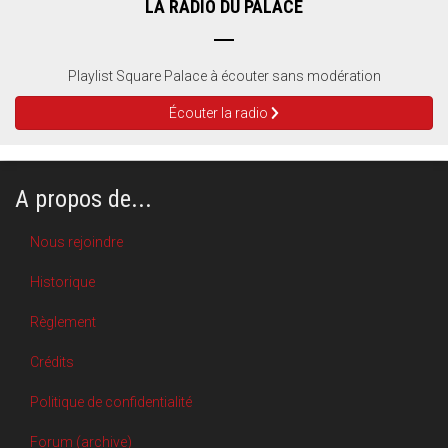
LA RADIO DU PALACE
Playlist Square Palace à écouter sans modération
Écouter la radio
A propos de...
Nous rejoindre
Historique
Règlement
Crédits
Politique de confidentialité
Forum (archive)