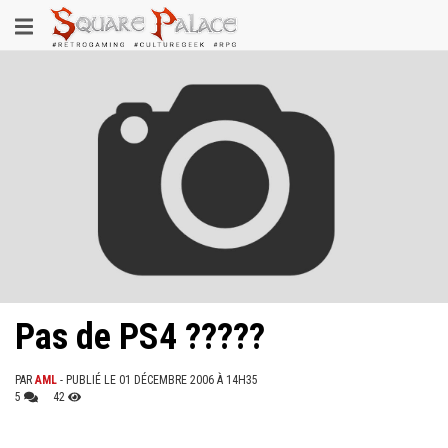
Aller
Toggle
au
contenu
navigation
principal
Pas de PS4 ?????
PAR
AML
- PUBLIÉ LE 01 DÉCEMBRE 2006 À 14H35
5
42