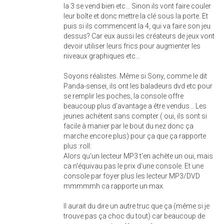
la 3 se vend bien etc... Sinon ils vont faire couler
leur boîte et donc mettre la clé sous la porte. Et
puis si ils commencent la 4, qui va faire son jeu
dessus? Car eux aussi les créateurs de jeux vont
devoir utiliser leurs frics pour augmenter les
niveaux graphiques etc...
Soyons réalistes. Même si Sony, comme le dit
Panda-sensei, ils ont les baladeurs dvd etc pour
se remplir les poches, la console offre
beaucoup plus d'avantage a être vendus... Les
jeunes achètent sans compter ( oui, ils sont si
facile à manier par le bout du nez donc ça
marche encore plus) pour ça que ça rapporte
plus :roll:
Alors qu'un lecteur MP3 t'en achète un oui, mais
ca n'équivau pas le prix d'une console. Et une
console par foyer plus les lecteur MP3/DVD
mmmmmh ca rapporte un max.
Il aurait du dire un autre truc que ça (même si je
trouve pas ça choc du tout) car beaucoup de