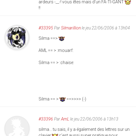
ardeurs -__-! vous êtes mais d'un FA-TI-GANT
!!
#33395
Par
Silmarillion
le jeu 22/06/2006 à 13h04
Silma ==>
AML == > :mouarf:
Silma == > :chaise:
Silma == >
==>>>> (-)
#33396
Par
AmL
le jeu 22/06/2006 à 13h13
silma... tu sais, il y a également des lettres sur un
clavier
c'est aussi super pratique pour