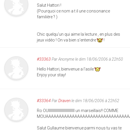
Salut Hattori !
(Pourquoi ce nom a t il une consonance
familière ? )
Chic quelqu'un qui aime la lecture , en plus des
jeux vidéo ! On va bien s'entendre
!
#33363
Par
Anonyme
le dim 18/06/2006 à 22h50
Hello Hattori, bienvenue a l'asile
Enjoy your stay!
#33364
Par
Draven
le dim 18/06/2006 à 22h52
Ro OUIIIIIIIIIIIIIIIIIIIIIIIIIIIIII un marseillais!! COMME
MOUAAAAAAAAAAAAAAAAAAAAAAAAAAAAAAAAA
Salut Gullaume bienvenue parmi nous tu vas te