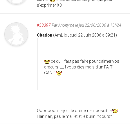
s'exprimer XD
#33397
Par
Anonyme
le jeu 22/06/2006 à 13h24
Citation
(AmL le Jeudi 22 Juin 2006 à 09:21)
ce qu'il faut pas faire pour calmer vos
ardeurs -__-! vous êtes mais d'un FA-TI-
GANT
!!
Oooooooh, le joli détournement possible
Han nan, pas le maillet et le burin! *cours*