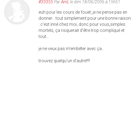
#33355
Par
AmL
le dim 18/06/2006 à 15h51
euh pour les cours de fouet, je ne pense pas en
donner... tout simplement pour une bonne raison
: c'est inné chez moi, donc pour vous,simples
mortels, ça risquerait d'être trop compliqué et
tout...
je ne veux pas m'embêter avec ça...
trouvez quelqu'un d'autre!!!!