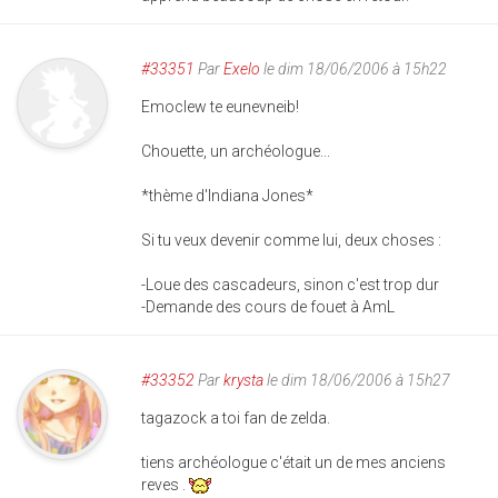
#33351
Par
Exelo
le dim 18/06/2006 à 15h22
Emoclew te eunevneib!
Chouette, un archéologue...
*thème d'Indiana Jones*
Si tu veux devenir comme lui, deux choses :
-Loue des cascadeurs, sinon c'est trop dur
-Demande des cours de fouet à AmL
#33352
Par
krysta
le dim 18/06/2006 à 15h27
tagazock a toi fan de zelda.
tiens archéologue c'était un de mes anciens
reves .