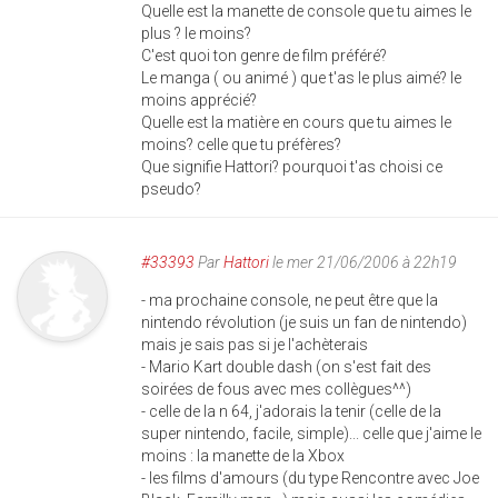
Quelle est la manette de console que tu aimes le
plus ? le moins?
C'est quoi ton genre de film préféré?
Le manga ( ou animé ) que t'as le plus aimé? le
moins apprécié?
Quelle est la matière en cours que tu aimes le
moins? celle que tu préfères?
Que signifie Hattori? pourquoi t'as choisi ce
pseudo?
#33393
Par
Hattori
le mer 21/06/2006 à 22h19
- ma prochaine console, ne peut être que la
nintendo révolution (je suis un fan de nintendo)
mais je sais pas si je l'achèterais
- Mario Kart double dash (on s'est fait des
soirées de fous avec mes collègues^^)
- celle de la n 64, j'adorais la tenir (celle de la
super nintendo, facile, simple)... celle que j'aime le
moins : la manette de la Xbox
- les films d'amours (du type Rencontre avec Joe