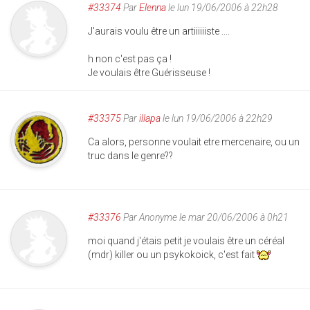
#33374
Par
Elenna
le lun 19/06/2006 à 22h28
J'aurais voulu être un artiiiiiiste ....
h non c'est pas ça !
Je voulais être Guérisseuse !
#33375
Par
illapa
le lun 19/06/2006 à 22h29
Ca alors, personne voulait etre mercenaire, ou un
truc dans le genre??
#33376
Par
Anonyme
le mar 20/06/2006 à 0h21
moi quand j'étais petit je voulais être un céréal
(mdr) killer ou un psykokoick, c'est fait