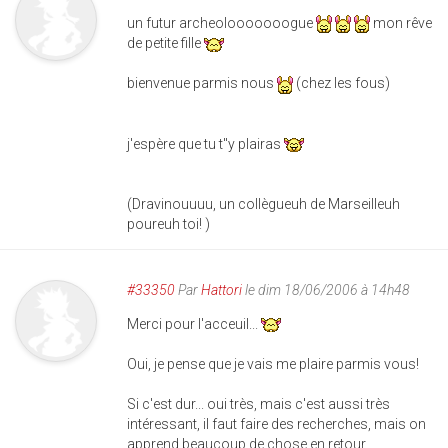
un futur archeolooooooogue
mon rêve
de petite fille
bienvenue parmis nous
(chez les fous)
j'espère que tu t"y plairas
(Dravinouuuu, un collègueuh de Marseilleuh
poureuh toi! )
#33350
Par
Hattori
le dim 18/06/2006 à 14h48
Merci pour l'acceuil...
Oui, je pense que je vais me plaire parmis vous!
Si c'est dur... oui très, mais c'est aussi très
intéressant, il faut faire des recherches, mais on
apprend beaucoup de chose en retour.