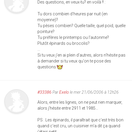
Des questions, en veux-tu? en voilà !! :
Tu dors combien d'heures par nuit (en
moyenne)?
Tu pèses combien? Quelle taille, quel poid, quelle
pointure?
Tu préfères le printemps ou l'autonme?
Plutôt épinards ou brocolis?
...
Si tu veux j'en ai plein d'autres, alors n'hésite pas
à demander si tu veux qu'on te pose des
questions
#33386
Par
Exelo
le mer 21/06/2006 à 12h26
Alors, entre les lignes, on ne peut rien marquer,
alors j'hésite entre 2911 et 1985...
PS : Les épinards, il paraîtrait que c'est très bon
quand c'est cru, un cuisinier m'a dit ça quand
j'étais petit.