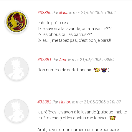
#33380
Par
illapa
le mer 21/06/2006 à 0h04
euh...tu préfreres
1/le savon a la lavande, ou a la vanille???
2/ les chous ou les cactus???
3/les...., me tapez pas, c'est bon je pars!!
#33381
Par
AmL
le mer 21/06/2006 à 8h54
(ton numéro de carte bancaire
)
#33382
Par
Hattori
le mer 21/06/2006 à 10h07
je préfères le savon à la lavande (puisque j'habite
en Provence) et les cactus me facinent
AmL, tu veux mon numéro de carte bancaire,