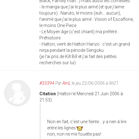
Black, Familly man...) mais aussi les comédies
- le manga que j'ai le plus aimé (et que j'aime
toujours) : Naruto, le moins (euh... aucun),
l'animé que j'ai le plus aimé : Vision of Escaflone,
le moins One Piece
- Le Moyen âge (c'est chiant) ma préféré...
Préhistoire
- Hattori, vient de Hattori Hanzo : c'est un grand
ninja pendant la période Sengoku
(je l'ai pris de Kill Bill et j'ai fait des petites
recherches sur lui)
#33394
Par
AmL
le jeu 22/06/2006 à 9h21
Citation
(Hattori le Mercredi 21 Juin 2006 à
21:53)
Non en fait, c'est une feinte... y a rien à lire
entre les lignes
non, non ne me fouette pas!