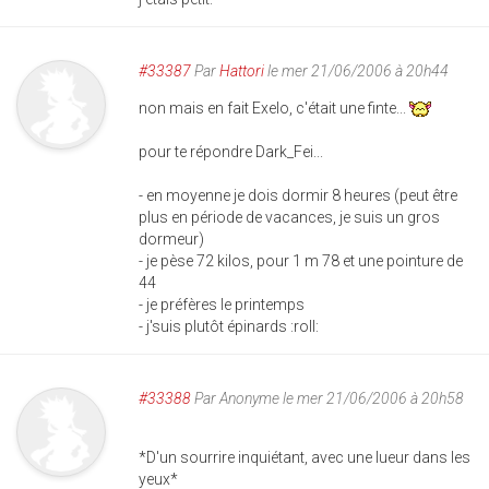
#33387
Par
Hattori
le mer 21/06/2006 à 20h44
non mais en fait Exelo, c'était une finte...
pour te répondre Dark_Fei...
- en moyenne je dois dormir 8 heures (peut être
plus en période de vacances, je suis un gros
dormeur)
- je pèse 72 kilos, pour 1 m 78 et une pointure de
44
- je préfères le printemps
- j'suis plutôt épinards :roll:
#33388
Par
Anonyme
le mer 21/06/2006 à 20h58
*D'un sourrire inquiétant, avec une lueur dans les
yeux*