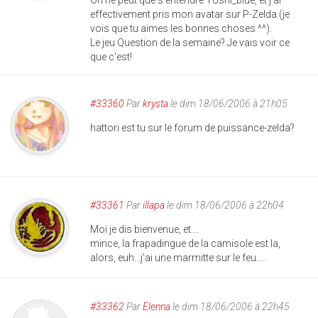
On ne peut que s'entendre Yoshi_blue, et j'ai
effectivement pris mon avatar sur P-Zelda (je
vois que tu aimes les bonnes choses ^^).
Le jeu Question de la semaine? Je vais voir ce
que c'est!
#33360
Par
krysta
le dim 18/06/2006 à 21h05
hattori est tu sur le forum de puissance-zelda?
#33361
Par
illapa
le dim 18/06/2006 à 22h04
Moi je dis bienvenue, et....
mince, la frapadingue de la camisole est la,
alors, euh...j'ai une marmitte sur le feu.....
#33362
Par
Elenna
le dim 18/06/2006 à 22h45