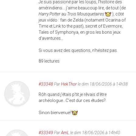
Je suis passioné par les loups, l'histoire des
amérindiens... j'aime beaucoup lire, de tout (de
Harry Potter
au
Trois Mousquetaires
), côté
jeux vidéo : fan de Zelda (notament Ocarina of
Time et Link to the past), secret of Evermore,
Tales of Symphonya, en gros les bons jeux
d'aventures...
Si vous avez des questions, n'hésitez pas.
89 lectures
#33348
Par
HekThor
le dim 18/06/2006 à 14h38
Rôh quand j'étais p'tit je rêvais d'être
archéologue...C'est dur ces études?
Sinon bienvenue!
#33349
Par
AmL
le dim 18/06/2006 à 14h40