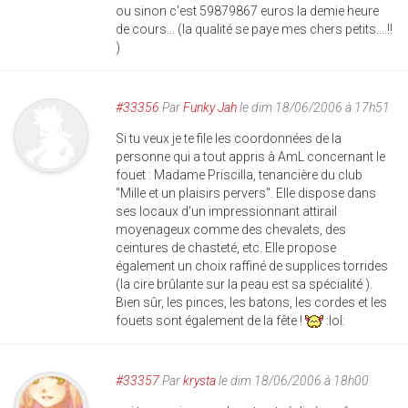
ou sinon c'est 59879867 euros la demie heure
de cours... (la qualité se paye mes chers petits....!!
)
#33356
Par
Funky Jah
le dim 18/06/2006 à 17h51
Si tu veux je te file les coordonnées de la
personne qui a tout appris à AmL concernant le
fouet : Madame Priscilla, tenancière du club
"Mille et un plaisirs pervers". Elle dispose dans
ses locaux d'un impressionnant attirail
moyenageux comme des chevalets, des
ceintures de chasteté, etc. Elle propose
également un choix raffiné de supplices torrides
(la cire brûlante sur la peau est sa spécialité ).
Bien sûr, les pinces, les batons, les cordes et les
fouets sont également de la fête !
:lol:
#33357
Par
krysta
le dim 18/06/2006 à 18h00