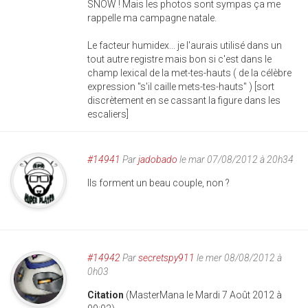
SNOW ! Mais les photos sont sympas ça me
rappelle ma campagne natale.
Le facteur humidex... je l'aurais utilisé dans un
tout autre registre mais bon si c'est dans le
champ lexical de la met-tes-hauts ( de la célèbre
expression "s'il caille mets-tes-hauts" ) [sort
discrètement en se cassant la figure dans les
escaliers]
#14941
Par
jadobado
le mar 07/08/2012 à 20h34
Ils forment un beau couple, non ?
#14942
Par
secretspy911
le mer 08/08/2012 à
0h03
Citation
(MasterMana le Mardi 7 Août 2012 à