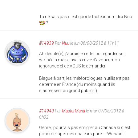
Tu ne sais pas c'est quoi le facteur humidex Nuu
?
#14939
Par
Nuu
le lun 06/08/2012 à 11h11
Ah désolé(e), j'aurais en effet pu regarder sur
wikipédia mais j'avais envie d'avouer mon
ignorance et de VOUS le demander.
Blague à part, les météorologues n'utilisent pas
ce terme en France (du moins quand ils
s'adressent au grand public...).
#14940
Par
MasterMana
le mar 07/08/2012 à
0h02
Genre j'pourrais pas émigrer au Canada si c'est
pour me taper des chaleurs pareil... We want