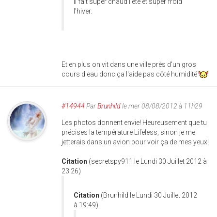
il fait super chaud l'été et super froid
l'hiver.
Et en plus on vit dans une ville près d'un gros
cours d'eau donc ça l'aide pas côté humidité
#14944
Par
Brunhild
le mer 08/08/2012 à 11h29
Les photos donnent envie! Heureusement que tu
précises la température Lifeless, sinon je me
jetterais dans un avion pour voir ça de mes yeux!
Citation
(secretspy911 le Lundi 30 Juillet 2012 à
23:26)
Citation
(Brunhild le Lundi 30 Juillet 2012
à 19:49)