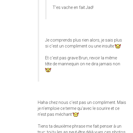
T'es vache en fait Jad!
Je comprends plus rien alors, je sais plus
si c'est un compliment ou une insulte
Et c'est pas grave Brun, revoir la même
tête de mannequin on ne dira jamais non
Haha chez nous c'est pas un compliment. Mais
je n'emploie ce terme qu'avec le sourire et ce
n'est pas méchant
Tiens ta deuxième phrase me fait penser à un
truc: toi tu les as peut-être déjà vues ces photos