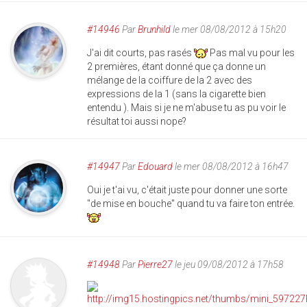
#14946
Par
Brunhild
le mer 08/08/2012 à 15h20
J'ai dit courts, pas rasés
Pas mal vu pour les
2 premières, étant donné que ça donne un
mélange de la coiffure de la 2 avec des
expressions de la 1 (sans la cigarette bien
entendu ). Mais si je ne m'abuse tu as pu voir le
résultat toi aussi nope?
#14947
Par
Edouard
le mer 08/08/2012 à 16h47
Oui je t'ai vu, c'était juste pour donner une sorte
"de mise en bouche" quand tu va faire ton entrée.
#14948
Par
Pierre27
le jeu 09/08/2012 à 17h58