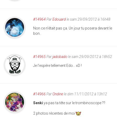
#14964
Par
Edouard
le sam 29/09/2012 à 16h48
Non ce n'était pas ça. Un jour tu posera devant le
bon.
#14965
Par
jadobado
le sam 29/09/2012 à 18h52
Je l'espère tellement Edo... xD !
#14966
Par
Ondine
le dim 11/11/2012 à 13h12
Senki
ya pas ta tête sur le trombinoscope ??
2 photos récentes de moi