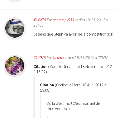
#14978
Par
secretspy911
le dim 18/11/2012 à
23h01
Je sens que Steph va avoir de la compétition :lol:
#14979
Par
Ondine
le dim 18/11/2012 à 23h07
Citation
(Yomi le Dimanche 18 Novembre 2012
à 16:32)
Citation
(Ondine le Mardi 10 Avril 2012 à
23:08)
Voilà c'est moi! C'est marrant de
tous vous voir!