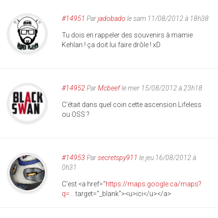
#14951
Par
jadobado
le sam 11/08/2012 à 18h38
Tu dois en rappeler des souvenirs à mamie
Kehlan ! ça doit lui faire drôle ! xD
#14952
Par
Mcbeef
le mer 15/08/2012 à 23h18
C'était dans quel coin cette ascension Lifeless
ou OSS ?
#14953
Par
secretspy911
le jeu 16/08/2012 à
0h31
C'est <a href="
https://maps.google.ca/maps?
q=...
target="_blank"><u>ici</u></a>