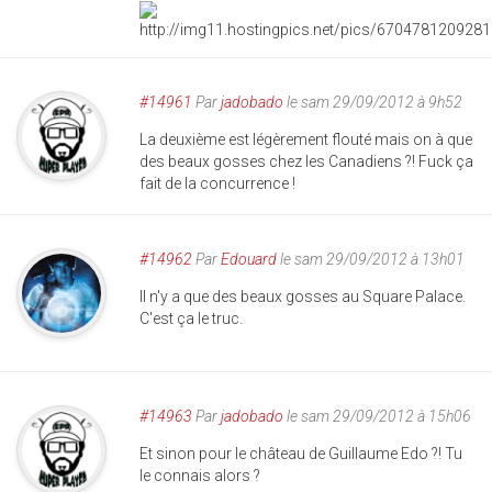
#14961
Par
jadobado
le sam 29/09/2012 à 9h52
La deuxième est légèrement flouté mais on à que
des beaux gosses chez les Canadiens ?! Fuck ça
fait de la concurrence !
#14962
Par
Edouard
le sam 29/09/2012 à 13h01
Il n'y a que des beaux gosses au Square Palace.
C'est ça le truc.
#14963
Par
jadobado
le sam 29/09/2012 à 15h06
Et sinon pour le château de Guillaume Edo ?! Tu
le connais alors ?