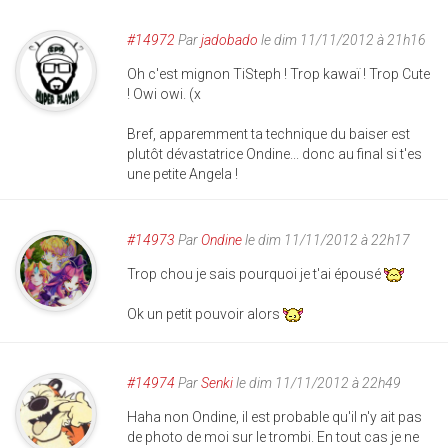
#14972
Par
jadobado
le dim 11/11/2012 à 21h16
Oh c'est mignon TiSteph ! Trop kawaï ! Trop Cute
! Owi owi. (x
Bref, apparemment ta technique du baiser est
plutôt dévastatrice Ondine... donc au final si t'es
une petite Angela !
#14973
Par
Ondine
le dim 11/11/2012 à 22h17
Trop chou je sais pourquoi je t'ai épousé
Ok un petit pouvoir alors
#14974
Par
Senki
le dim 11/11/2012 à 22h49
Haha non Ondine, il est probable qu'il n'y ait pas
de photo de moi sur le trombi. En tout cas je ne