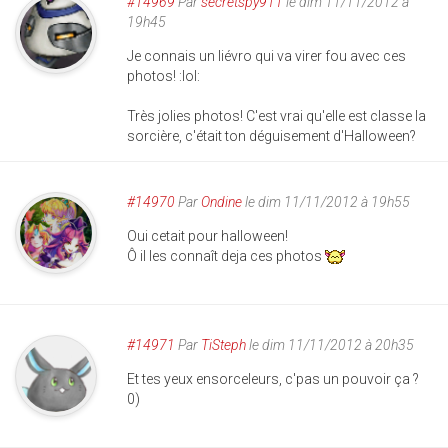
#14969
Par
secretspy911
le dim 11/11/2012 à
19h45
Je connais un liévro qui va virer fou avec ces
photos! :lol:
Très jolies photos! C'est vrai qu'elle est classe la
sorcière, c'était ton déguisement d'Halloween?
#14970
Par
Ondine
le dim 11/11/2012 à 19h55
Oui cetait pour halloween!
Ô il les connaît deja ces photos
#14971
Par
TiSteph
le dim 11/11/2012 à 20h35
Et tes yeux ensorceleurs, c'pas un pouvoir ça ?
0)