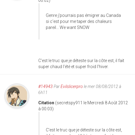
00:02)
Genre j'pourrais pas émigrer au Canada
si c'est pour me taper des chaleurs
pareil... We want SNOW
C'est le truc que je déteste sur la côte est, il fait
super chaud l'été et super froid l'hiver.
#14943
Par
Evilslicerpro
le mer 08/08/2012 à
6h11
Citation
(secretspy911 le Mercredi 8 Août 2012
à 00:03)
C'est le truc que je déteste sur la côte est,