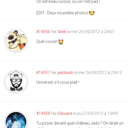
On est beau Gosse, ou on l'est pas !
EDIT : Deux nouvelles photos
#14956
Par
Senki
le mer 26/09/2012 à 23h07
Quel cousin
#14957
Par
jadobado
le mer 26/09/2012 à 23h13
Universel, s'il vous plaît !
#14958
Par
Edouard
le jeu 27/09/2012 à 13h43
Tu poses devant quel château Jado ? On dirait un