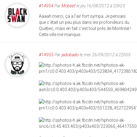
#14954
Par
Mcbeef
le jeu 16/08/2012 à 20h23
Aaaah merci, ça a l'air fort sympa. Je pensais
que c'était un peu plus dans les profondeurs du
Québec, mais en fait c'est tout près de Montréal !
Cette ville me manque.
#14955
Par
jadobado
le mer 26/09/2012 à 22h59