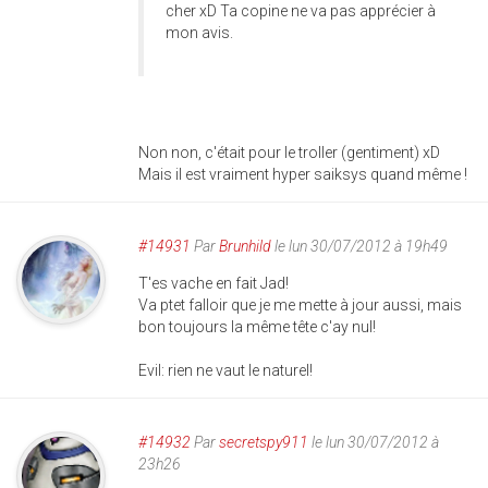
cher xD Ta copine ne va pas apprécier à
mon avis.
Non non, c'était pour le troller (gentiment) xD
Mais il est vraiment hyper saiksys quand même !
#14931
Par
Brunhild
le lun 30/07/2012 à 19h49
T'es vache en fait Jad!
Va ptet falloir que je me mette à jour aussi, mais
bon toujours la même tête c'ay nul!
Evil: rien ne vaut le naturel!
#14932
Par
secretspy911
le lun 30/07/2012 à
23h26