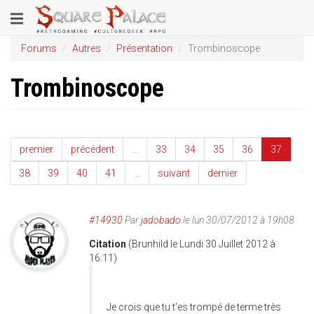
Aller
Toggle
au
contenu
navigation
Forums
Autres
Présentation
Trombinoscope
principal
Trombinoscope
premier
précédent
…
33
34
35
36
37
38
39
40
41
…
suivant
dernier
#14930
Par
jadobado
le lun 30/07/2012 à 19h08
Citation
(Brunhild le Lundi 30 Juillet 2012 à
16:11)
Je crois que tu t'es trompé de terme très