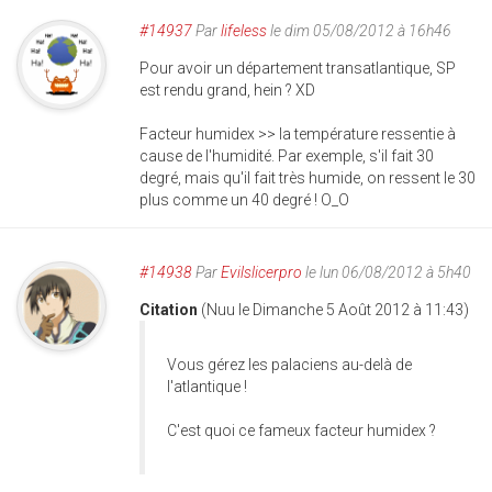
#14937
Par
lifeless
le dim 05/08/2012 à 16h46
Pour avoir un département transatlantique, SP
est rendu grand, hein ? XD
Facteur humidex >> la température ressentie à
cause de l'humidité. Par exemple, s'il fait 30
degré, mais qu'il fait très humide, on ressent le 30
plus comme un 40 degré ! O_O
#14938
Par
Evilslicerpro
le lun 06/08/2012 à 5h40
Citation
(Nuu le Dimanche 5 Août 2012 à 11:43)
Vous gérez les palaciens au-delà de
l'atlantique !
C'est quoi ce fameux facteur humidex ?