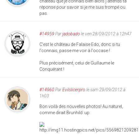
château que je connais bien alors j'attends ta
réponse pour savoir si je me suis trompé ou
pas.
#14959
Par
jadobado
le ven 28/09/2012 à 12h47
C'est le château de Falaise Edo, donc si tu
l'connais, passe me voir à l'occase !
Plus précisément, celui de Guillaume le
Conquérant !
#14960
Par
Evilslicerpro
le sam 29/09/2012 à
1h03
Bon voilà des nouvelles photos! Au naturel,
comme dirait Brunhild :up: