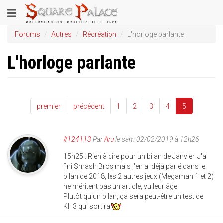
Aller
Toggle
au
contenu
navigation
Forums
Autres
Récréation
L'horloge parlante
principal
L'horloge parlante
premier
précédent
1
2
3
4
5
#124113
Par
Aru
le sam 02/02/2019 à 12h26
15h25 : Rien à dire pour un bilan de Janvier. J'ai
fini Smash Bros mais j'en ai déjà parlé dans le
bilan de 2018, les 2 autres jeux (Megaman 1 et 2)
ne méritent pas un article, vu leur âge.
Plutôt qu'un bilan, ça sera peut-être un test de
KH3 qui sortira