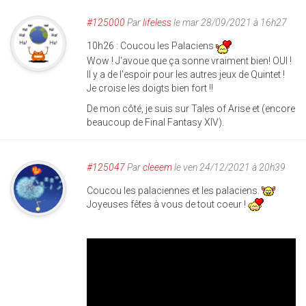
#125000
Par
lifeless
le mar 28/09/2021 à 16h27
10h26 : Coucou les Palaciens
Wow ! J'avoue que ça sonne vraiment bien! OUI !
Il y a de l'espoir pour les autres jeux de Quintet !
Je croise les doigts bien fort !!
De mon côté, je suis sur Tales of Arise et (encore
beaucoup de Final Fantasy XIV).
#125047
Par
cleeem
le ven 24/12/2021 à 20h39
Coucou les palaciennes et les palaciens.
Joyeuses fêtes à vous de tout coeur !