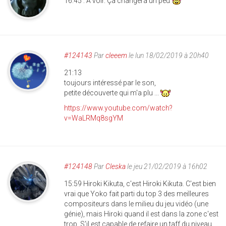
16:45 : A voir. Ça changera un peu
#124143
Par
cleeem
le lun 18/02/2019 à 20h40
21:13
toujours intéressé par le son,
petite découverte qui m'a plu ...
https://www.youtube.com/watch?
v=WaLRMq8sgYM
#124148
Par
Cleska
le jeu 21/02/2019 à 16h02
15:59 Hiroki Kikuta, c'est Hiroki Kikuta. C'est bien
vrai que Yoko fait parti du top 3 des meilleures
compositeurs dans le milieu du jeu vidéo (une
génie), mais Hiroki quand il est dans la zone c'est
trop. S'il est capable de refaire un taff du niveau