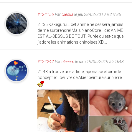
#124156
Par
Cleska
le jeu 28/02/2019 à 21h36
21:35 Kakegurui... cet anime ne cessera jamais
de me surprendre! Mais NanoCore... cet ANIME
EST AU-DESSUS DE TOUT! Purée qu'est-ce que
j'adore les animations chinoises XD....
#124242
Par
cleeem
le dim 19/05/2019 à 21h48
21:43 a trouvé une artiste japonaise et aime le
concept et l'oeuvre de Akie : peinture sur pierre
akie_peinture_sur_pierre.