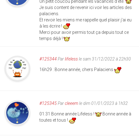
Un petit coucou pendant les vacances d'été.
Je suis content de revenir ici voir les articles des
palaciens.
Et revoir les miens me rappelle quel plaisir j'ai eu
à les écrire !
Merci pour avoir permis tout ça depuis tout ce
temps déjà !
#125344
Par
lifeless
le sam 31/12/2022 à 22h30
16h29 : Bonne année, chers Palaciens
#125345
Par
cleeem
le dim 01/01/2023 à 1h32
01:31 Bonne année Lifeless !
Bonne année à
toutes et tous !