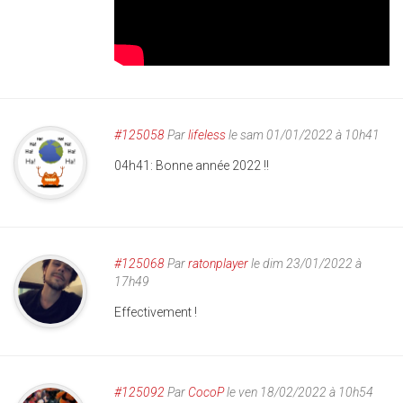
#125058
Par
lifeless
le sam 01/01/2022 à 10h41
04h41: Bonne année 2022 !!
#125068
Par
ratonplayer
le dim 23/01/2022 à
17h49
Effectivement !
#125092
Par
CocoP
le ven 18/02/2022 à 10h54