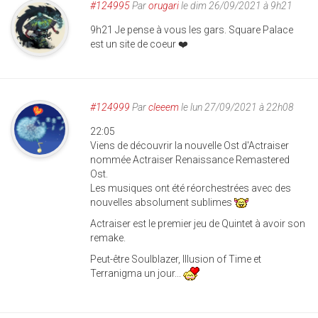
#124995
Par
orugari
le dim 26/09/2021 à 9h21
9h21 Je pense à vous les gars. Square Palace
est un site de coeur ❤️
#124999
Par
cleeem
le lun 27/09/2021 à 22h08
22:05
Viens de découvrir la nouvelle Ost d'Actraiser
nommée Actraiser Renaissance Remastered
Ost.
Les musiques ont été réorchestrées avec des
nouvelles absolument sublimes
Actraiser est le premier jeu de Quintet à avoir son
remake.
Peut-être Soulblazer, Illusion of Time et
Terranigma un jour...