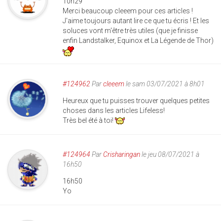
10h29
Merci beaucoup cleeem pour ces articles !
J'aime toujours autant lire ce que tu écris ! Et les
soluces vont m'être très utiles (que je finisse
enfin Landstalker, Equinox et La Légende de Thor)
#124962
Par
cleeem
le sam 03/07/2021 à 8h01
Heureux que tu puisses trouver quelques petites
choses dans les articles Lifeless!
Très bel été à toi!
#124964
Par
Crisharingan
le jeu 08/07/2021 à
16h50
16h50
Yo