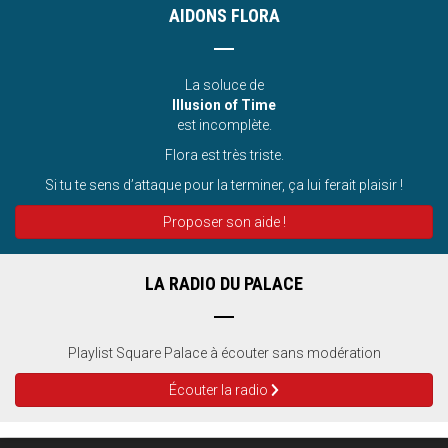
AIDONS FLORA
La soluce de
Illusion of Time
est incomplète.
Flora est très triste.
Si tu te sens d’attaque pour la terminer, ça lui ferait plaisir !
Proposer son aide !
LA RADIO DU PALACE
Playlist Square Palace à écouter sans modération
Écouter la radio