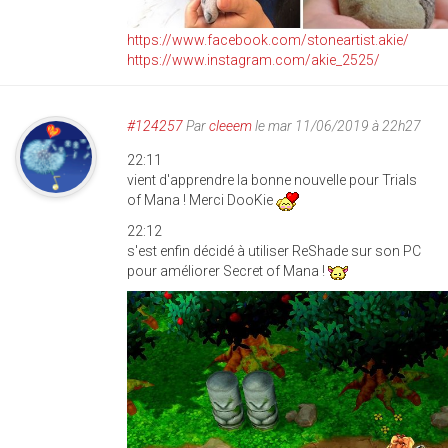
https://www.facebook.com/stoneartist.akie/
https://www.instagram.com/akie_2525/
#124257
Par
cleeem
le mar 11/06/2019 à 22h27
22:11
vient d'apprendre la bonne nouvelle pour Trials
of Mana ! Merci DooKie
22:12
s'est enfin décidé à utiliser ReShade sur son PC
pour améliorer Secret of Mana !
0002.jpg