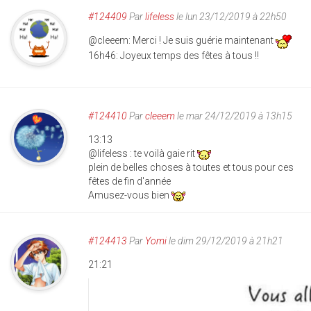
#124409
Par
lifeless
le lun 23/12/2019 à 22h50
@cleeem: Merci ! Je suis guérie maintenant
16h46: Joyeux temps des fêtes à tous !!
#124410
Par
cleeem
le mar 24/12/2019 à 13h15
13:13
@lifeless : te voilà gaie rit
plein de belles choses à toutes et tous pour ces
fêtes de fin d'année
Amusez-vous bien
#124413
Par
Yomi
le dim 29/12/2019 à 21h21
21:21
img_20191229_211140.p