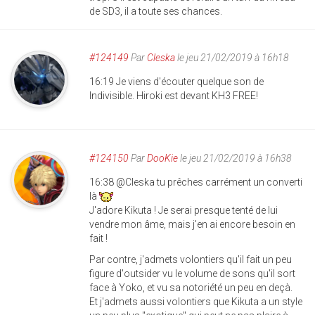
de SD3, il a toute ses chances.
#124149
Par
Cleska
le jeu 21/02/2019 à 16h18
16:19 Je viens d'écouter quelque son de
Indivisible. Hiroki est devant KH3 FREE!
#124150
Par
DooKie
le jeu 21/02/2019 à 16h38
16:38 @Cleska tu prêches carrément un converti
là
J'adore Kikuta ! Je serai presque tenté de lui
vendre mon âme, mais j'en ai encore besoin en
fait !
Par contre, j'admets volontiers qu'il fait un peu
figure d'outsider vu le volume de sons qu'il sort
face à Yoko, et vu sa notoriété un peu en deçà.
Et j'admets aussi volontiers que Kikuta a un style