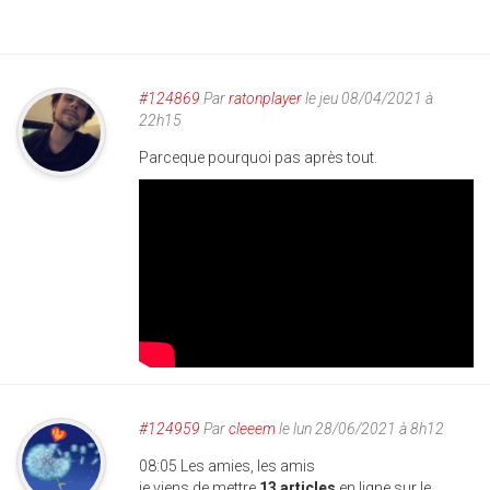
#124869
Par
ratonplayer
le jeu 08/04/2021 à
22h15
Parceque pourquoi pas après tout.
#124959
Par
cleeem
le lun 28/06/2021 à 8h12
08:05 Les amies, les amis
je viens de mettre
13 articles
en ligne sur le