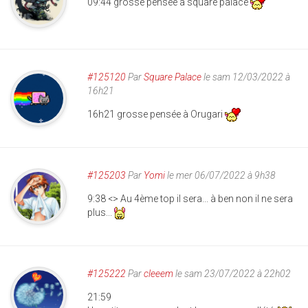
09:44 grosse pensée à square palace
#125120
Par
Square Palace
le sam 12/03/2022 à
16h21
16h21 grosse pensée à Orugari
#125203
Par
Yomi
le mer 06/07/2022 à 9h38
9:38 <> Au 4ème top il sera... à ben non il ne sera
plus...
#125222
Par
cleeem
le sam 23/07/2022 à 22h02
21:59