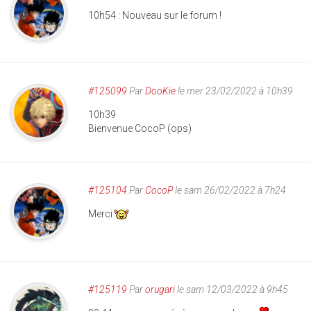
10h54 : Nouveau sur le forum !
#125099
Par
DooKie
le mer 23/02/2022 à 10h39
10h39
Bienvenue CocoP (ops)
#125104
Par
CocoP
le sam 26/02/2022 à 7h24
Merci
#125119
Par
orugari
le sam 12/03/2022 à 9h45