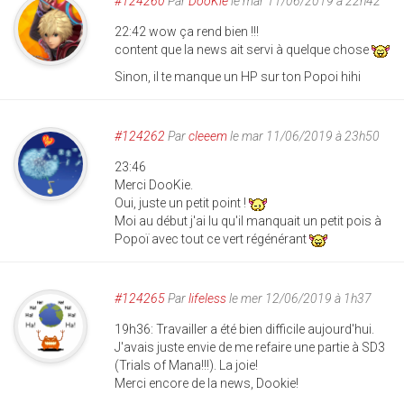
#124260
Par
DooKie
le mar 11/06/2019 à 22h42
22:42 wow ça rend bien !!!
content que la news ait servi à quelque chose
Sinon, il te manque un HP sur ton Popoi hihi
#124262
Par
cleeem
le mar 11/06/2019 à 23h50
23:46
Merci DooKie.
Oui, juste un petit point !
Moi au début j'ai lu qu'il manquait un petit pois à
Popoï avec tout ce vert régénérant
#124265
Par
lifeless
le mer 12/06/2019 à 1h37
19h36: Travailler a été bien difficile aujourd'hui.
J'avais juste envie de me refaire une partie à SD3
(Trials of Mana!!!). La joie!
Merci encore de la news, Dookie!