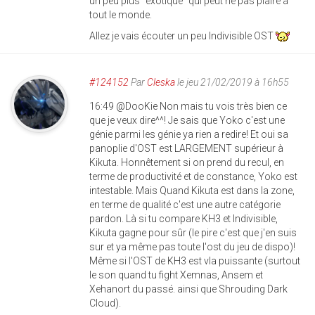
un peu plus "exotique" qui peut ne pas plaire à
tout le monde.
Allez je vais écouter un peu Indivisible OST
#124152
Par
Cleska
le jeu 21/02/2019 à 16h55
16:49 @DooKie Non mais tu vois très bien ce
que je veux dire^^! Je sais que Yoko c'est une
génie parmi les génie ya rien a redire! Et oui sa
panoplie d'OST est LARGEMENT supérieur à
Kikuta. Honnêtement si on prend du recul, en
terme de productivité et de constance, Yoko est
intestable. Mais Quand Kikuta est dans la zone,
en terme de qualité c'est une autre catégorie
pardon. Là si tu compare KH3 et Indivisible,
Kikuta gagne pour sûr (le pire c'est que j'en suis
sur et ya même pas toute l'ost du jeu de dispo)!
Même si l'OST de KH3 est vla puissante (surtout
le son quand tu fight Xemnas, Ansem et
Xehanort du passé. ainsi que Shrouding Dark
Cloud).