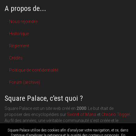
A propos de...
Nous rejoindre
Historique
Règlement
Crédits
Politique de confidentialité
Forum (archive)
Square Palace, c'est quoi ?
Square Palace est un site web créé en
2000
. Le but était de
proposer des encyclopédies sur
Secret of Mana
et
Chrono Trigger
.
Au fil des années, une véritable communauté s'est créée et le
contenu du site a pu s'étoffer.
Square Palace utilise des cookies afin d'analyser votre navigation, et ce, dans
l'optique d'améliorer la petinence et la qualité des contenus proposés. En
Aujourd'hui, Square Palace c'est aussi une plateforme de blogging