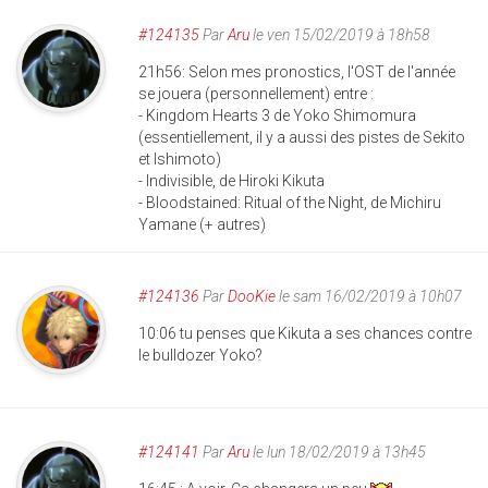
#124135
Par
Aru
le ven 15/02/2019 à 18h58
21h56: Selon mes pronostics, l'OST de l'année
se jouera (personnellement) entre :
- Kingdom Hearts 3 de Yoko Shimomura
(essentiellement, il y a aussi des pistes de Sekito
et Ishimoto)
- Indivisible, de Hiroki Kikuta
- Bloodstained: Ritual of the Night, de Michiru
Yamane (+ autres)
#124136
Par
DooKie
le sam 16/02/2019 à 10h07
10:06 tu penses que Kikuta a ses chances contre
le bulldozer Yoko?
#124141
Par
Aru
le lun 18/02/2019 à 13h45