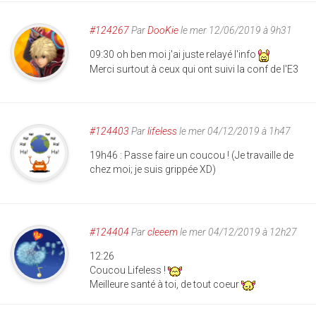
#124267
Par
DooKie
le mer 12/06/2019 à 9h31
09:30 oh ben moi j'ai juste relayé l'info
Merci surtout à ceux qui ont suivi la conf de l'E3
#124403
Par
lifeless
le mer 04/12/2019 à 1h47
19h46 : Passe faire un coucou ! (Je travaille de
chez moi; je suis grippée XD)
#124404
Par
cleeem
le mer 04/12/2019 à 12h27
12:26
Coucou Lifeless !
Meilleure santé à toi, de tout coeur