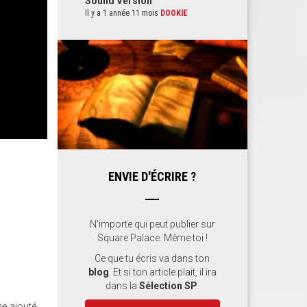
Sound Version
Il y a 1 année 11 mois
DOOKIE
ENVIE D'ÉCRIRE ?
N'importe qui peut publier sur
Square Palace. Même toi !
Ce que tu écris va dans ton
blog
. Et si ton article plait, il ira
dans la
Sélection SP
.
me ajouté