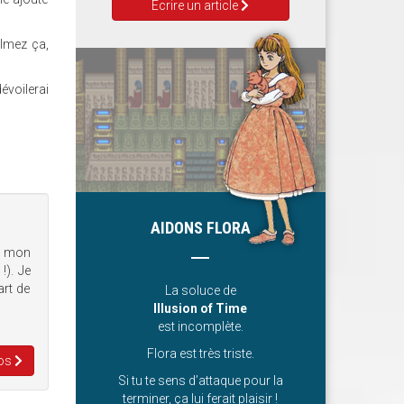
Ecrire un article
ilmez ça,
évoilerai
AIDONS FLORA
t mon
!). Je
art de
La soluce de
Illusion of Time
est incomplète.
Flora est très triste.
nos
Si tu te sens d’attaque pour la
terminer, ça lui ferait plaisir !