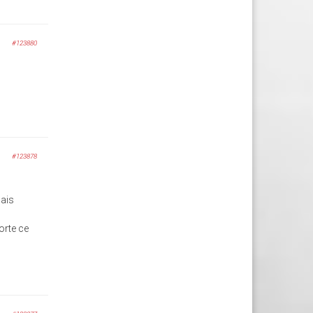
#123880
#123878
mais
orte ce