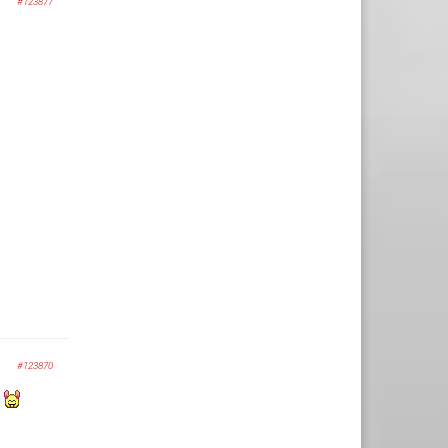
#123877
#123870
s