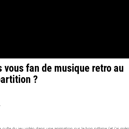
s vous fan de musique retro au
artition ?
culte du jeu vidéo dans une animation sur le bon rythme (et j'ai mê