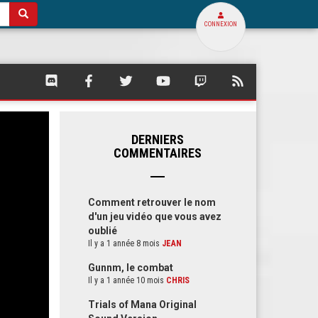
CONNEXION
SQUARE
SQUARE
SQUARE
SQUARE
SQUARE
FLUX
PALACE
PALACE
PALACE
PALACE
PALACE
RSS
SUR
SUR
SUR
SUR
SUR
DE
DISCORD
FACEBOOK
TWITTER
YOUTUBE
TWITCH
SQUARE
PALACE
DERNIERS
COMMENTAIRES
Comment retrouver le nom
d'un jeu vidéo que vous avez
oublié
Il y a 1 année 8 mois
JEAN
Gunnm, le combat
Il y a 1 année 10 mois
CHRIS
Trials of Mana Original