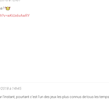
/2018 à 12h01
ha ?
tch?v=wKiUx6vAwRY
0/2018 à 14h45
l'instant, pourtant c'est l'un des jeux les plus connus de tous les temp