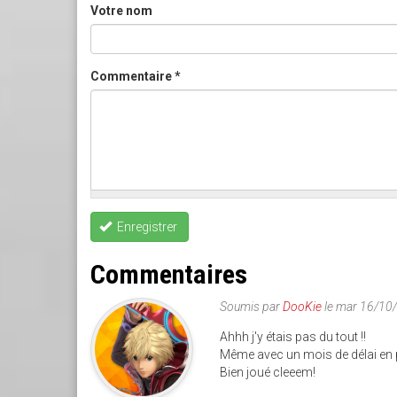
Votre nom
Commentaire
*
Enregistrer
Commentaires
Soumis par
DooKie
le mar 16/10
Ahhh j'y étais pas du tout !!
Même avec un mois de délai en pl
Bien joué cleeem!