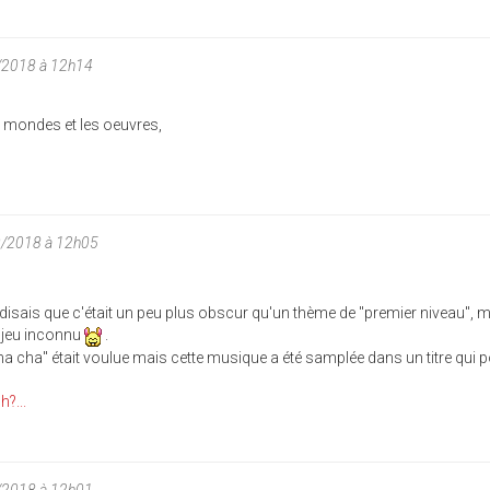
/2018 à 12h14
s mondes et les oeuvres,
0/2018 à 12h05
je disais que c'était un peu plus obscur qu'un thème de "premier niveau", 
n jeu inconnu
.
cha cha" était voulue mais cette musique a été samplée dans un titre qui p
?...