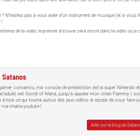
é ? N'hésitez pas à vous aider d'un instrument de musique (et si vous f
 !
ires de la vidéo, le premier à trouver sera inscrit dans la vidéo où je d
e
Satanos
gamer convaincu, ma console de prédilection est la super Nintendo e
che/adulé) est Secret of Mana, jusqu'à appeler mon chien Flammy ( oui 
 à tout ce qui tourne autour des jeux vidéos et essaie de vous faire p
r ma chaîne youtube !
Aller sur le blog de Sata