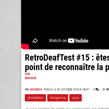
RetroDeafTest #15 : ête
point de reconnaître la p
FUN
MUSIQUE
PAR
SATANOS
- PUBLIÉ LE 02 OCTOBRE 2018 À 18H57
6
87
retrodeaftest
retrogaming
quizz
Je vous montre les notes qui composent une mélodie 