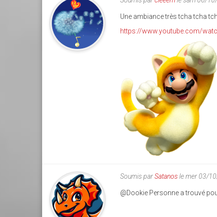
Soumis par
cleeem
le sam 06/10
Une ambiance très tcha tcha tc
https://www.youtube.com/wa
catmario1.png
Soumis par
Satanos
le mer 03/1
@Dookie Personne a trouvé pour 