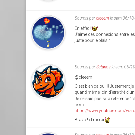
Soumis par
cleeem
le sam 06/10
En effet !
J'aime ces connexions entre le
juste pour le plaisir.
Soumis par
Satanos
le sam 06/1
@cleeem
C'est bien ça oui !!! Justement 
quand même loin d'être tiré d'u
Je ne sais pas si ta référence "
nom :
https://www.youtube.com/watch
Bravo ! et merci