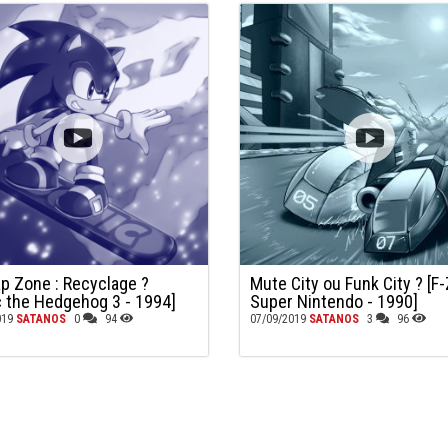
ap Zone : Recyclage ?
Mute City ou Funk City ? [F-
c the Hedgehog 3 - 1994]
Super Nintendo - 1990]
019
SATANOS
0
94
07/09/2019
SATANOS
3
96