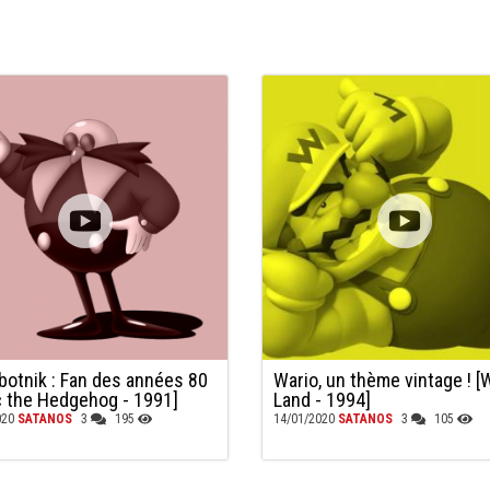
obotnik : Fan des années 80
Wario, un thème vintage ! [
c the Hedgehog - 1991]
Land - 1994]
020
SATANOS
3
195
14/01/2020
SATANOS
3
105