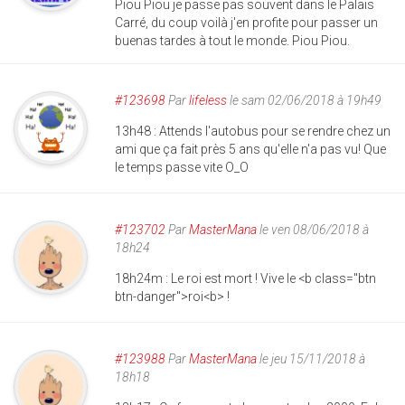
Piou Piou je passe pas souvent dans le Palais
Carré, du coup voilà j'en profite pour passer un
buenas tardes à tout le monde. Piou Piou.
#123698
Par
lifeless
le sam 02/06/2018 à 19h49
13h48 : Attends l'autobus pour se rendre chez un
ami que ça fait près 5 ans qu'elle n'a pas vu! Que
le temps passe vite O_O
#123702
Par
MasterMana
le ven 08/06/2018 à
18h24
18h24m : Le roi est mort ! Vive le <b class="btn
btn-danger">roi<b> !
#123988
Par
MasterMana
le jeu 15/11/2018 à
18h18