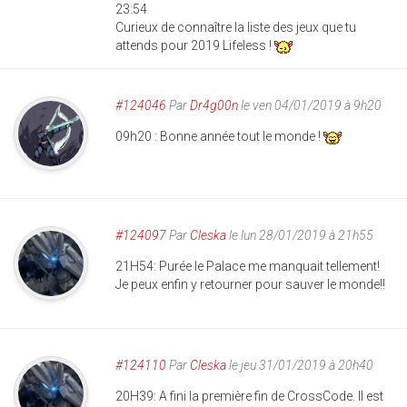
23:54
Curieux de connaître la liste des jeux que tu
attends pour 2019 Lifeless !
#124046
Par
Dr4g00n
le ven 04/01/2019 à 9h20
09h20 : Bonne année tout le monde !
#124097
Par
Cleska
le lun 28/01/2019 à 21h55
21H54: Purée le Palace me manquait tellement!
Je peux enfin y retourner pour sauver le monde!!
#124110
Par
Cleska
le jeu 31/01/2019 à 20h40
20H39: A fini la première fin de CrossCode. Il est