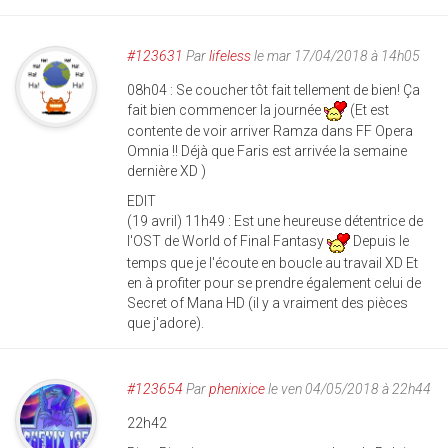
#123631
Par
lifeless
le mar 17/04/2018 à 14h05
08h04 : Se coucher tôt fait tellement de bien! Ça
fait bien commencer la journée
(Et est
contente de voir arriver Ramza dans FF Opera
Omnia !! Déjà que Faris est arrivée la semaine
dernière XD )
EDIT
(19 avril) 11h49 : Est une heureuse détentrice de
l'OST de World of Final Fantasy
Depuis le
temps que je l'écoute en boucle au travail XD Et
en à profiter pour se prendre également celui de
Secret of Mana HD (il y a vraiment des pièces
que j'adore).
#123654
Par
phenixice
le ven 04/05/2018 à 22h44
22h42