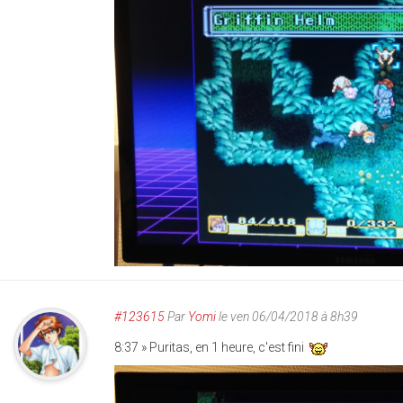
#123615
Par
Yomi
le ven 06/04/2018 à 8h39
8:37 » Puritas, en 1 heure, c'est fini
img_20180406_083705.jp