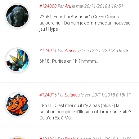
#124008
Par
Aru
le mar 20/11/2018 à 19h51
22h51: Enfin fini Assassin's Creed Origins
aujourd'hui ! Demain je commence un nouveau
jeu ! Hype !
#124011
Par
Amnesia
le jeu 22/11/2018 à 6h18
6h18 : Puritas en 1h ? hmmm...
#124015
Par
Satanos
le ven 23/11/2018 à 18h11
18h11 : C'est moi ou il n'y a pas (plus ?) la
solution complète d'Illusion of Time sur le site ?
Ca s'arrête à Mû.