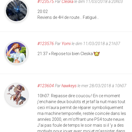
#123575
Par
Cleska
le dim 11/03/2018 à 20h03
20:02
Reviens de 4H de route... Fatigué...
#123576
Par
Yomi
le dim 11/03/2018 à 21h37
21:37 » Repose toi bien Cleska
#123604
Par
hawkeys
le mer 28/03/2018 à 10h07
10h07: Repasse dire coucou ! En ce moment
j'enchaine deux boulots et je taf la nuit mais tout
ceci m'aura permit de réparer symboliquement
ma machine temporelle, restée coincée dans les
années 2000, en m'offrant une PS4 toute neuve.
J'ai pas foule de temps le soir mais si il 'y a des
motivés pour jouer avec moi et m'assister dans