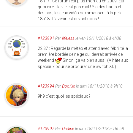
18h17 : Ce forum est plus mort qu'en 2009. Euh
quoi dire... la vie est pas mal ! Y a des hauts et
des bas, les jeux vidéo se ramassent à la pelle.
18h18 : L'avenir est devant nous !
#123991
Par
lifeless
le ven 16/11/2018 à 4h38
22:37 : Regarde la météo et attend avec fébrilité la
première bordée de neige qui devrait arrivée ce
weekend
Sinon, ça va bien aussi. (A hâte aux
spéciaux pour se procurer une Switch XD)
#123994
Par
DooKie
le dim 18/11/2018 à 9h10
9h9 c'est quoi les spéciaux ?
#123997
Par
Ondine
le dim 18/11/2018 à 18h58