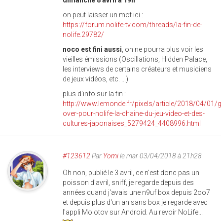
dimanche 8 avril à 19h
on peut laisser un mot ici :
https://forum.nolife-tv.com/threads/la-fin-de-
nolife.29782/
noco est fini aussi
, on ne pourra plus voir les
vieilles émissions (Oscillations, Hidden Palace,
les interviews de certains créateurs et musiciens
de jeux vidéos, etc. ...)
plus d'info sur la fin :
http://www.lemonde.fr/pixels/article/2018/04/01/
over-pour-nolife-la-chaine-du-jeu-video-et-des-
cultures-japonaises_5279424_4408996.html
#123612
Par
Yomi
le mar 03/04/2018 à 21h28
Oh non, publié le 3 avril, ce n'est donc pas un
poisson d'avril, sniff, je regarde depuis des
années quand j'avais une n9uf box depuis 2oo7
et depuis plus d'un an sans box je regarde avec
l'appli Molotov sur Android. Au revoir NoLife...