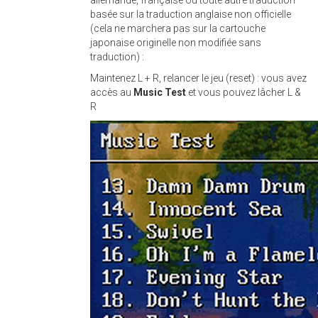
basée sur la traduction anglaise non officielle
(cela ne marchera pas sur la cartouche
japonaise originelle non modifiée sans
traduction) :
Maintenez L + R, relancer le jeu (reset) : vous avez
accès au
Music Test
et vous pouvez lâcher L &
R
seiken_densetsu_3.jpg