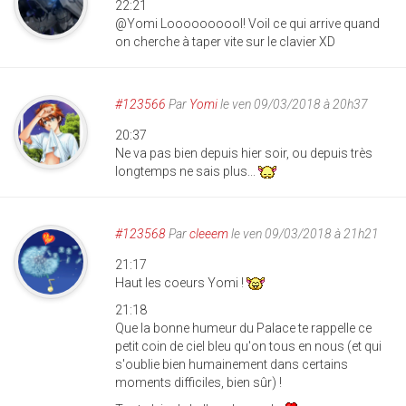
22:21
@Yomi Loooooooool! Voil ce qui arrive quand
on cherche à taper vite sur le clavier XD
#123566
Par
Yomi
le ven 09/03/2018 à 20h37
20:37
Ne va pas bien depuis hier soir, ou depuis très
longtemps ne sais plus...
#123568
Par
cleeem
le ven 09/03/2018 à 21h21
21:17
Haut les coeurs Yomi !
21:18
Que la bonne humeur du Palace te rappelle ce
petit coin de ciel bleu qu'on tous en nous (et qui
s'oublie bien humainement dans certains
moments difficiles, bien sûr) !