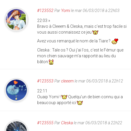
#123552
Par
Yomi
le mar 06/03/2018 à 22h03
22:03 »
Bravo à Cleeem & Cleska, mais c'est trop facile si
vous aussi connaissez ce jeu
Avez vous remarqué le nom de la Tiare ?
Cleska : Tale os ? Oui j'ai l'os, c'est le Fémur que
mon chien sauvage m'a rapporté au lieu du
bâton
#123553
Par
cleeem
le mar 06/03/2018 à 22h12
22:11
Ouaip Yomi !
Quelqu'un de bien connu qui a
beaucoup apporté ici
#123555
Par
Cleska
le mar 06/03/2018 à 22h22