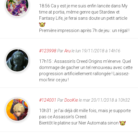
18:56 Ca y est je me suis enfin lancée dans My
time at portia, même genre que Stardew et
Fantasy Life, je ferai sans doute un petit article
Première impression après 7h de jeu : un régal !
#123998
Par
Aru
le lun 19/11/2018 à 14h16
17h15 : Assassin's Creed Origins m'énerve. Quel
dommage de gacher un tel renouveau avec cette
progression artificiellement rallongée ! Laissez-
moi finir ce jeu !
#124001
Par
DooKie
le mar 20/11/2018 à 10h32
10h31 : je l'ai déjà dit mille fois, mais je supporte
pas ce Assassin's Creed.
Bientôt le platine sur Nier Automata sinon