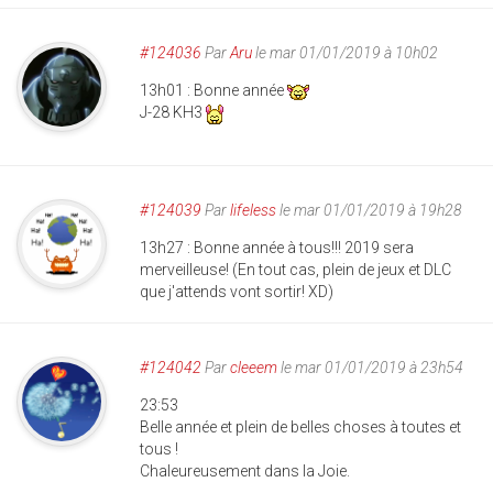
#124036
Par
Aru
le mar 01/01/2019 à 10h02
13h01 : Bonne année
J-28 KH3
#124039
Par
lifeless
le mar 01/01/2019 à 19h28
13h27 : Bonne année à tous!!! 2019 sera
merveilleuse! (En tout cas, plein de jeux et DLC
que j'attends vont sortir! XD)
#124042
Par
cleeem
le mar 01/01/2019 à 23h54
23:53
Belle année et plein de belles choses à toutes et
tous !
Chaleureusement dans la Joie.