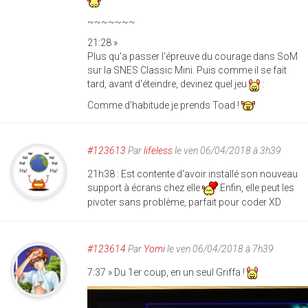
~~~~~~~
21:28 »
Plus qu'a passer l'épreuve du courage dans SoM
sur la SNES Classic Mini. Puis comme il se fait
tard, avant d'éteindre, devinez quel jeu
:
Comme d'habitude je prends Toad !
#123613
Par
lifeless
le ven 06/04/2018 à 3h39
21h38 : Est contente d'avoir installé son nouveau
support à écrans chez elle
Enfin, elle peut les
pivoter sans problème, parfait pour coder XD
#123614
Par
Yomi
le ven 06/04/2018 à 7h39
7:37 » Du 1er coup, en un seul Griffa !
img_20180406_073725.jp