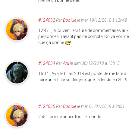
même un bonne série.
#124032
Par
DooKie
le mer 19/12/2018 à 12h48
12:47 : j'ai ouvert l'écriture de commentaires aux
personnes n'ayant pas de compte. On va voir ce
que ça donne
#124034
Par
Aru
le dim 30/12/2018 à 13h15
16:14 : Ayé, le bilan 2018 est posté. Je me tâte à
faire un article sur les jeux que j'attends en 2019 !
#124035
Par
DooKie
le mar 01/01/2019 à 2h51
2h51: bonne année tout le monde