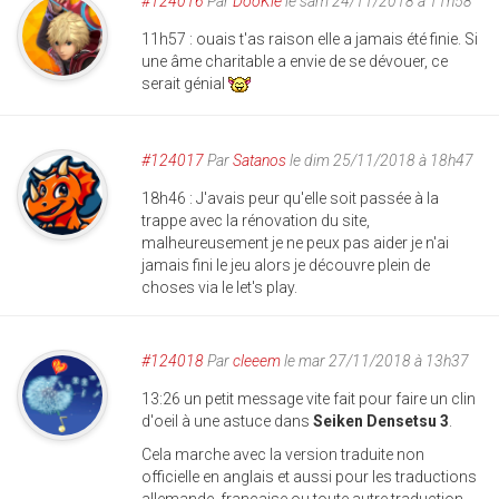
#124016
Par
DooKie
le sam 24/11/2018 à 11h58
11h57 : ouais t'as raison elle a jamais été finie. Si
une âme charitable a envie de se dévouer, ce
serait génial
#124017
Par
Satanos
le dim 25/11/2018 à 18h47
18h46 : J'avais peur qu'elle soit passée à la
trappe avec la rénovation du site,
malheureusement je ne peux pas aider je n'ai
jamais fini le jeu alors je découvre plein de
choses via le let's play.
#124018
Par
cleeem
le mar 27/11/2018 à 13h37
13:26 un petit message vite fait pour faire un clin
d'oeil à une astuce dans
Seiken Densetsu 3
.
Cela marche avec la version traduite non
officielle en anglais et aussi pour les traductions
allemande, française ou toute autre traduction