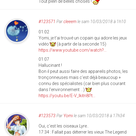
Tout plein de belles choses !
#123571
Par
cleeem
le sam 10/03/2018 à 1h10
01:02
Yomi, je t'ai trouvé un copain qui adore les jeux
vidéo
(à partir de la seconde 15)
https://www.youtube.com/watch?...
01:07
Hallucinant !
Bon il peut aussi faire des appareils photos, les
tronçonneuses mais c'est déjà beaucoup +
connu des spécialistes (car bien plus courant
dans l'environnement ...)
https://youtu.be/E-V_Ikitn8I?t...
#123573
Par
Yomi
le sam 10/03/2018 à 17h34
Oui, c'est les oiseaux Lyre..
17:34 : Fallait pas déterrer les vieux The Legend