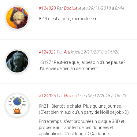
#124020
Par
DooKie
le jeu 29/11/2018 à 8h44
8:44 c'est ajouté, merci cleeem !
#124021
Par
Aru
le jeu 29/11/2018 à 15h28
18h27 : Peut-être que j'ai besoin d'une pause ?
J'ai envie de rien en ce moment.
#124025
Par
lifeless
le jeu 06/12/2018 à 15h23
9h21 : Bientôt le chalet. Plus qu'une journée.
(C'est bien mieux qu'un party de Noël de job xD)
Entre temps, s'est procurée un disque SSD et
procède au transfert de ces données et
applications. C'est long xD Ça donne