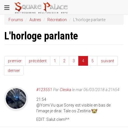
Aller
Toggle
au
contenu
navigation
Forums
Autres
Récréation
L'horloge parlante
principal
L'horloge parlante
premier
précédent
1
2
3
4
5
suivant
dernier
#123551
Par
Cleska
le mar 06/03/2018 à 21h54
21:54
@Yomi Vu que Sorey est visible en bas de
l'image je dirai: Tale os Zestiria
EDIT: Salut clem!^^