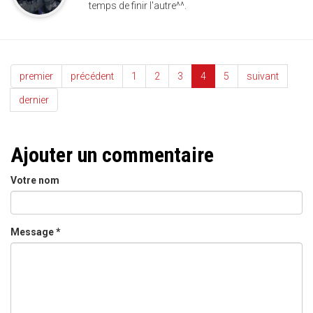
temps de finir l'autre^^.
premier
précédent
1
2
3
4
5
suivant
dernier
Ajouter un commentaire
Votre nom
Message
*