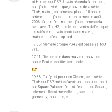
of Heroes sur PSP. J'avais répondu à ton topic,
puis j'ai tout viré ce que je savais de la série
TLoH, mais..., ca ramène a plus de 10 ans en
arrière quand j'ai connu mon ex mec en août
2006 où au même moment j'ai commencé la
série avec TLoH2, puis les souvenirs de l'époque,
les ratés et mauvais choix dans ma vie,
maintenant c'est trop tard...
17:38 : Même le groupe PS4 y est passé, j'ai tout
viré...
17:41 : Rien de bien dans ma vie + mauvaise
santé. Peut etre quitter ce monde...
19:38 : Tu n'y est pour rien Cleeem, cette série
TLoH sur PSP mérite d'avoir un dossier complet
sur Square Palace même si n'est pas du Square,
tellement elle est merveilleuse, scenario,
gameplay, musiques, etc...