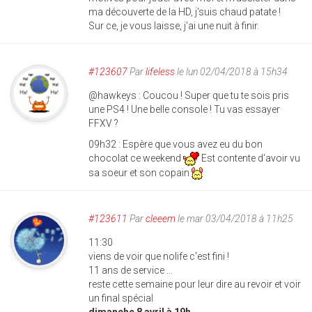
ma découverte de la HD, j'suis chaud patate !
Sur ce, je vous laisse, j'ai une nuit à finir.
#123607
Par
lifeless
le lun 02/04/2018 à 15h34
@hawkeys : Coucou ! Super que tu te sois pris
une PS4 ! Une belle console ! Tu vas essayer
FFXV ?
09h32 : Espère que vous avez eu du bon
chocolat ce weekend
Est contente d'avoir vu
sa soeur et son copain
#123611
Par
cleeem
le mar 03/04/2018 à 11h25
11:30
viens de voir que
nolife
c'est fini !
11 ans de service ...
reste cette semaine pour leur dire au revoir et voir
un final spécial