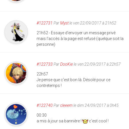
#122731
Par
Myst
le ven 22/09/2017 à 21h52
21h52 - Essaye d'envoyer un message privé
mais l'accès à la page est refusé (quelque soit la
personne)
#122733
Par
DooKie
le ven 22/09/2017 à 22h57
22h57
Je pense que c'est bon là. Désolé pour ce
contretemps !
#122740
Par
cleeem
le dim 24/09/2017 à 0h45
00:30
a mis à jour sa bannière !
c'est cool !