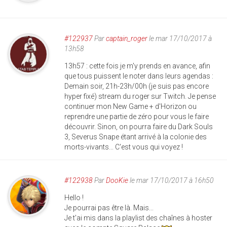
#122937
Par
captain_roger
le mar 17/10/2017 à
13h58
13h57 : cette fois je m'y prends en avance, afin
que tous puissent le noter dans leurs agendas :
Demain soir, 21h-23h/00h (je suis pas encore
hyper fixé) stream du roger sur Twitch. Je pense
continuer mon New Game + d'Horizon ou
reprendre une partie de zéro pour vous le faire
découvrir. Sinon, on pourra faire du Dark Souls
3, Severus Snape étant arrivé à la colonie des
morts-vivants... C'est vous qui voyez !
#122938
Par
DooKie
le mar 17/10/2017 à 16h50
Hello !
Je pourrai pas être là. Mais...
Je t'ai mis dans la playlist des chaînes à hoster