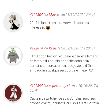
#122804
Par
Myst
le dim 01/10/2017 à 20h41
20h41 : lancement du live twitch pour les
intéressés
#122814
Par
Kysiel
le lun 02/10/2017 à 20h31
14h30: bon ben on récupère le berger allemand
de 8 mois du cousin de chérie dans deux
semaines, heureusement que je viens d'être
embauchée quelque part qui paie mieux. XD
#122894
Par
captain_roger
le mar 10/10/2017 à
20h41
Captain va twitcher ce soir. Sur plusieurs jeux
probablement, incluant Dark Souls 3 et Horizon