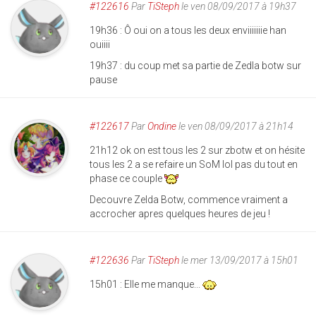
#122616
Par
TiSteph
le ven 08/09/2017 à 19h37
19h36 : Ô oui on a tous les deux enviiiiiiie han
ouiiii
19h37 : du coup met sa partie de Zedla botw sur
pause
#122617
Par
Ondine
le ven 08/09/2017 à 21h14
21h12 ok on est tous les 2 sur zbotw et on hésite
tous les 2 a se refaire un SoM lol pas du tout en
phase ce couple
Decouvre Zelda Botw, commence vraiment a
accrocher apres quelques heures de jeu !
#122636
Par
TiSteph
le mer 13/09/2017 à 15h01
15h01 : EIle me manque...