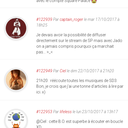
avec le compte Square Palace
#122939
Par
captain_roger
le mar 17/10/2017 à
18h25
Je devais avoir la possibilité de diffuser
directement sur le stream de SP mais avec Jado
on a jamais compris pourquoi ça marchait
pas... >_<
#122949
Par
Ciel
le dim 22/10/2017 à 21h20
21h20 : réécoute toutes les musiques de SD3.
Bon, je crois que j'ai une tonne d'articles à lire par
ici. x)
#122953
Par
lifeless
le lun 23/10/2017 à 13h17
@Ciel : cette B.O. est superbe à écouter en boucle
XD