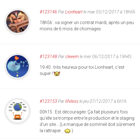
#123146
Par
Lionheart
le mar 05/12/2017 à 18h56
18h56 : va signer un contrat mardi, après un peu
moins de 6 mois de chomages
#123148
Par
cleeem
le mer 06/12/2017 à 19h45
19:40 : très heureux pour toi Lionheart, c'est
super !
#123153
Par
lifeless
le jeu 07/12/2017 à 6h16
00h15 : Est découragée. Ça fait plusieurs fois
qu'elle se trompe entre le production et le staging
d'un site... (Le manque de sommeil doit sûrement
la rattraper...
)