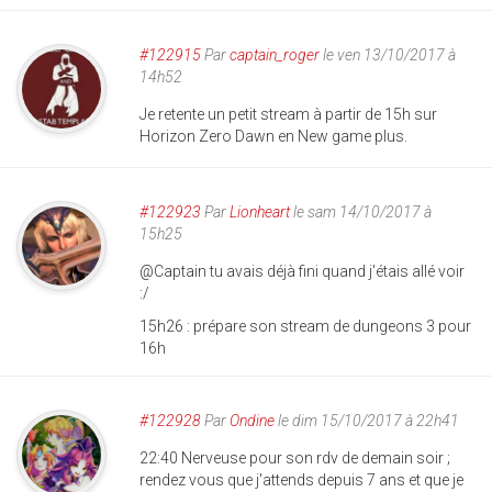
#122915
Par
captain_roger
le ven 13/10/2017 à
14h52
Je retente un petit stream à partir de 15h sur
Horizon Zero Dawn en New game plus.
#122923
Par
Lionheart
le sam 14/10/2017 à
15h25
@Captain tu avais déjà fini quand j'étais allé voir
:/
15h26 : prépare son stream de dungeons 3 pour
16h
#122928
Par
Ondine
le dim 15/10/2017 à 22h41
22:40 Nerveuse pour son rdv de demain soir ;
rendez vous que j'attends depuis 7 ans et que je