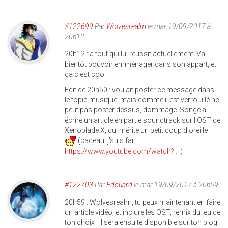
#122699
Par
Wolvesrealm
le mar 19/09/2017 à
20h12
20h12 : a tout qui lui réussit actuellement. Va
bientôt pouvoir emménager dans son appart, et
ça c'est cool
Edit de 20h50 : voulait poster ce message dans
le topic musique, mais comme il est verrouillé ne
peut pas poster dessus, dommage. Songe a
écrire un article en partie soundtrack sur l'OST de
Xenoblade X, qui mérite un petit coup d'oreille
(cadeau, j'suis fan
https://www.youtube.com/watch?...
)
#122703
Par
Edouard
le mar 19/09/2017 à 20h59
20h59 : Wolvesrealm, tu peux maintenant en faire
un article vidéo, et inclure les OST, remix du jeu de
ton choix ! Il sera ensuite disponible sur ton blog