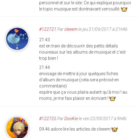
personnel et sur le site. Ce qui explique pourquoi
le topic musique est dorénavant verrouillé.
#122721
Par
cleeem
le jeu 21/09/2017 à 21h46
21:43
est en train de découvrir des petits détails
nouveaux sur les albums de musique et c'est
trop bien !
21:44
envisage de mettre à jour quelques fiches
d'album de musique (cela sera précisé en
commentaire)
espère que ça vous plaira autant qu'à moi ! au
moins, je me fais plaisir en écrivant !
#122725
Par
DooKie
le ven 22/09/2017 à 9h46
09:46 adore lire les articles de cleeem