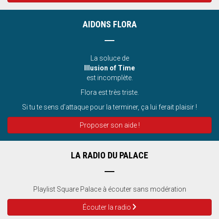
AIDONS FLORA
La soluce de
Illusion of Time
est incomplète.
Flora est très triste.
Si tu te sens d’attaque pour la terminer, ça lui ferait plaisir !
Proposer son aide !
LA RADIO DU PALACE
Playlist Square Palace à écouter sans modération
Écouter la radio