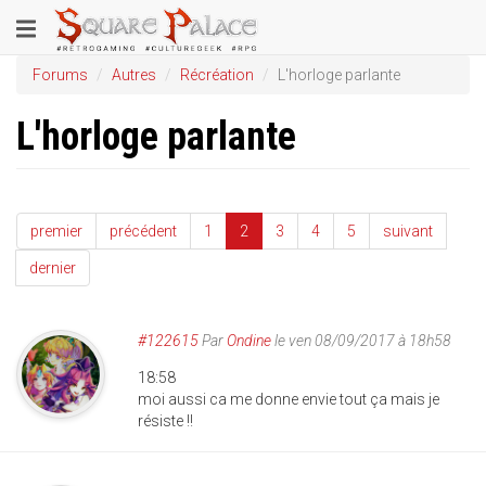
Aller
Toggle
au
contenu
navigation
Forums
Autres
Récréation
L'horloge parlante
principal
L'horloge parlante
premier
précédent
1
2
3
4
5
suivant
dernier
#122615
Par
Ondine
le ven 08/09/2017 à 18h58
18:58
moi aussi ca me donne envie tout ça mais je
résiste !!