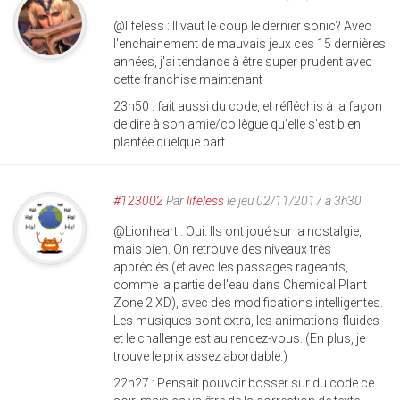
@lifeless : Il vaut le coup le dernier sonic? Avec
l'enchainement de mauvais jeux ces 15 dernières
années, j'ai tendance à être super prudent avec
cette franchise maintenant
23h50 : fait aussi du code, et réfléchis à la façon
de dire à son amie/collègue qu'elle s'est bien
plantée quelque part...
#123002
Par
lifeless
le jeu 02/11/2017 à 3h30
@Lionheart : Oui. Ils ont joué sur la nostalgie,
mais bien. On retrouve des niveaux très
appréciés (et avec les passages rageants,
comme la partie de l'eau dans Chemical Plant
Zone 2 XD), avec des modifications intelligentes.
Les musiques sont extra, les animations fluides
et le challenge est au rendez-vous. (En plus, je
trouve le prix assez abordable.)
22h27 : Pensait pouvoir bosser sur du code ce