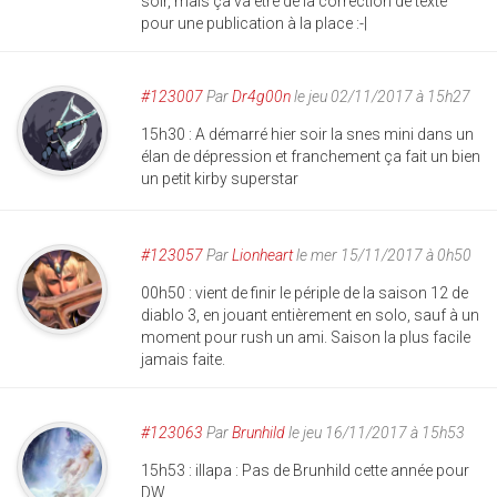
soir, mais ça va être de la correction de texte
pour une publication à la place :-|
#123007
Par
Dr4g00n
le jeu 02/11/2017 à 15h27
15h30 : A démarré hier soir la snes mini dans un
élan de dépression et franchement ça fait un bien
un petit kirby superstar
#123057
Par
Lionheart
le mer 15/11/2017 à 0h50
00h50 : vient de finir le périple de la saison 12 de
diablo 3, en jouant entièrement en solo, sauf à un
moment pour rush un ami. Saison la plus facile
jamais faite.
#123063
Par
Brunhild
le jeu 16/11/2017 à 15h53
15h53 : illapa : Pas de Brunhild cette année pour
DW.