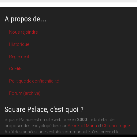
A propos de...
Nous rejoindre
Historique
Règlement
Crédits
Politique de confidentialité
Forum (archive)
Square Palace, c'est quoi ?
Square Palace est un site web créé en
2000
. Le but était de
proposer des encyclopédies sur
Secret of Mana
et
Chrono Trigger
.
Au fil des années, une véritable communauté s'est créée et le