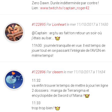
Zero Dawn. Durée indéterminée par contre !
Lien :
www.twitch.tv/captain_roger42
#122895
Par
Lionheart
le mer 11/10/2017 à 11h30
@Captain : arg tu as fait ton retour un soir où
j'étais au bar....
11h30 : journée tranquille en vue. Il est temps de
jouer tout en se passant l'intégrale de l'AVGN en
même temps!
#122896
Par
cleeem
le mer 11/10/2017 à 11h34
11:32
va enfin trouver le temps de mettre à jour/en ligne
2 dossiers : manga de Terranigma et
encyclopédie de Sword of Mana !
11:33
trop trop bien !