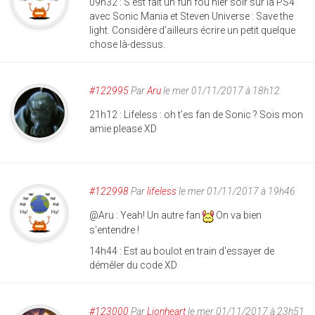
09h32 : S'est fait un fun fou hier soir sur la PS4
avec Sonic Mania et Steven Universe : Save the
light. Considère d'ailleurs écrire un petit quelque
chose là-dessus.
#122995
Par
Aru
le mer 01/11/2017 à 18h12
21h12 : Lifeless : oh t'es fan de Sonic ? Sois mon
amie please XD
#122998
Par
lifeless
le mer 01/11/2017 à 19h46
@Aru : Yeah! Un autre fan
On va bien
s'entendre !
14h44 : Est au boulot en train d'essayer de
démêler du code XD
#123000
Par
Lionheart
le mer 01/11/2017 à 23h51