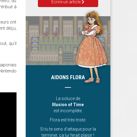
 Revo, du
Ecrire un article
ntribué à
ueurs ont
ent déçu,
ut, qu'il
 japonais
 Nintendo
AIDONS FLORA
La soluce de
Illusion of Time
est incomplète.
Flora est très triste.
Si tu te sens d’attaque pour la
terminer, ça lui ferait plaisir !