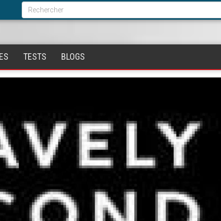
Formulaire
de
Rechercher
recherche
ES
TESTS
BLOGS