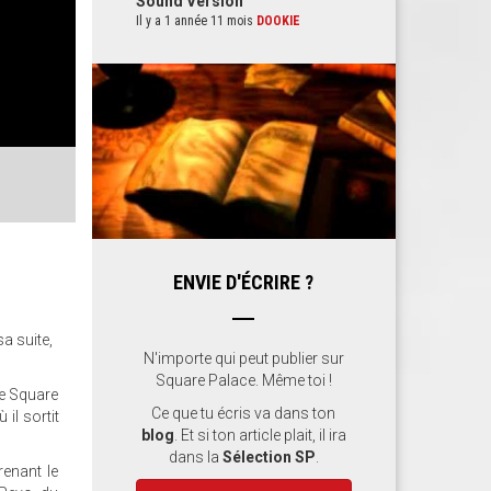
Sound Version
Il y a 1 année 11 mois
DOOKIE
ENVIE D'ÉCRIRE ?
a suite,
N'importe qui peut publier sur
Square Palace. Même toi !
de Square
Ce que tu écris va dans ton
 il sortit
blog
. Et si ton article plait, il ira
dans la
Sélection SP
.
renant le