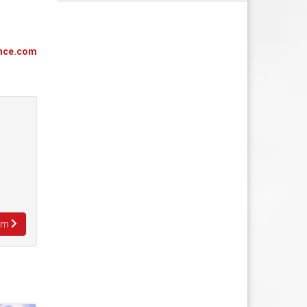
ence.com
alm