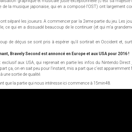
alisation graphique et musicale juste exceptionnelle (c'est sa majesté
e de la musique japonaise, qui en a composé l'OST) ont largement co
 ont séparé les joueurs. A commencer par la 2eme partie du jeu. Les jo
lle, ce qui en a dissuadé beaucoup de le continuer (et qui m'a grandem
 de déçus se sont pris à espérer qu'il sortirait en Occident et, surto
tenant, Bravely Second est annoncé en Europe et aux USA pour 2016 !
 exclusif aux USA, qui reprenait en partie les infos du Nintendo Direct
 part ça, on en sait peu pour l'instant, mis a part que c'est apparemment
à une sortie de qualité.
lant que la partie qui nous intéresse ici commence à 15min48.