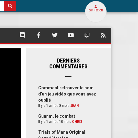
CONNEXION
SQUARE
SQUARE
SQUARE
SQUARE
SQUARE
FLUX
PALACE
PALACE
PALACE
PALACE
PALACE
RSS
SUR
SUR
SUR
SUR
SUR
DE
DISCORD
FACEBOOK
TWITTER
YOUTUBE
TWITCH
SQUARE
PALACE
DERNIERS
COMMENTAIRES
Comment retrouver le nom
d'un jeu vidéo que vous avez
oublié
Il y a 1 année 8 mois
JEAN
Gunnm, le combat
Il y a 1 année 10 mois
CHRIS
Trials of Mana Original