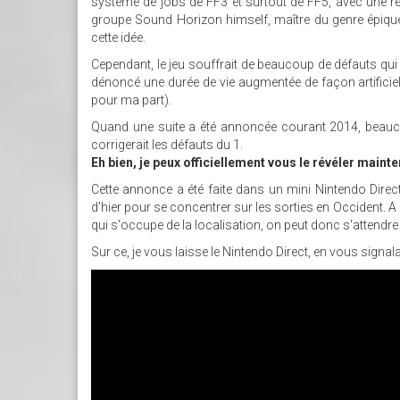
système de jobs de FF3 et surtout de FF5, avec une ré
groupe Sound Horizon himself, maître du genre épiqu
cette idée.
Cependant, le jeu souffrait de beaucoup de défauts qui
dénoncé une durée de vie augmentée de façon artificie
pour ma part).
Quand une suite a été annoncée courant 2014, beaucoup
corrigerait les défauts du 1.
Eh bien, je peux officiellement vous le révéler main
Cette annonce a été faite dans un mini Nintendo Direct
d'hier pour se concentrer sur les sorties en Occident. A
qui s'occupe de la localisation, on peut donc s'attendre 
Sur ce, je vous laisse le Nintendo Direct, en vous signa