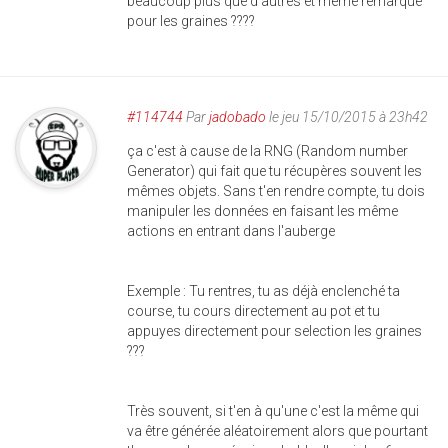
beaucoup plus que d'autres et même remarque
pour les graines ????
#114744
Par
jadobado
le jeu 15/10/2015 à 23h42
ça c'est à cause de la RNG (Random number
Generator) qui fait que tu récupères souvent les
mêmes objets. Sans t'en rendre compte, tu dois
manipuler les données en faisant les même
actions en entrant dans l'auberge
Exemple : Tu rentres, tu as déjà enclenché ta
course, tu cours directement au pot et tu
appuyes directement pour selection les graines
???
Très souvent, si t'en à qu'une c'est la même qui
va être générée aléatoirement alors que pourtant