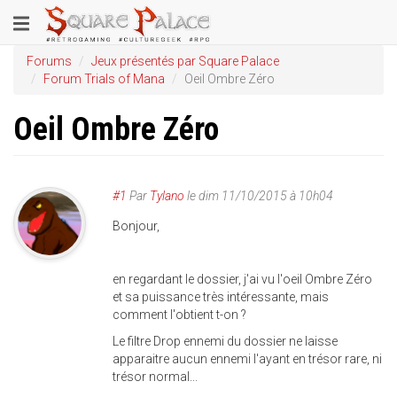
Aller
Toggle
au
contenu
navigation
Forums
Jeux présentés par Square Palace
principal
Forum Trials of Mana
Oeil Ombre Zéro
Oeil Ombre Zéro
#1
Par
Tylano
le
dim 11/10/2015 à 10h04
Bonjour,
en regardant le dossier, j'ai vu l'oeil Ombre Zéro
et sa puissance très intéressante, mais
comment l'obtient t-on ?
Le filtre Drop ennemi du dossier ne laisse
apparaitre aucun ennemi l'ayant en trésor rare, ni
trésor normal...