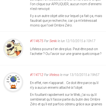
l'on clique sur APPLIQUER, aucun nom d'ennemi
n'est renvoyé.
Il y a un autre objet utile sur lequel ça fait ça, mais
faudrait que je recherche, car ça m'intéressait
moins que l'oeil Ombre Zéro.
#114675
Par
Senki
le lun 12/10/2015 à 10h17
Lifeless pourra t'en dire plus. Peut-être peut-on
l'acheter ? Ou l'avoir sur une graine quelconque ?
#114712
Par
lifeless
le mar 13/10/2015 à 19h57
En effet, rien n'apparait... Ce doit être parce qu'il
n'y a aucun ennemi attaché à l'objet.
En fouillant rapidement sur le Web, j'ai vu qu'il
semblerait qu'il fasse partie du butin des Ombre
Zéro et qu'il est parfois obtenu grâce aux graines