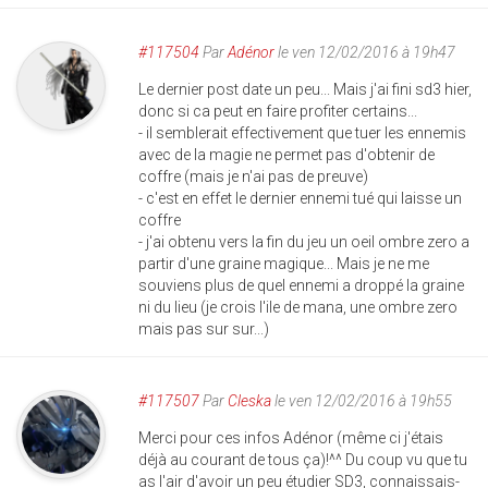
#117504
Par
Adénor
le ven 12/02/2016 à 19h47
Le dernier post date un peu... Mais j'ai fini sd3 hier,
donc si ca peut en faire profiter certains...
- il semblerait effectivement que tuer les ennemis
avec de la magie ne permet pas d'obtenir de
coffre (mais je n'ai pas de preuve)
- c'est en effet le dernier ennemi tué qui laisse un
coffre
- j'ai obtenu vers la fin du jeu un oeil ombre zero a
partir d'une graine magique... Mais je ne me
souviens plus de quel ennemi a droppé la graine
ni du lieu (je crois l'ile de mana, une ombre zero
mais pas sur sur...)
#117507
Par
Cleska
le ven 12/02/2016 à 19h55
Merci pour ces infos Adénor (même ci j'étais
déjà au courant de tous ça)!^^ Du coup vu que tu
as l'air d'avoir un peu étudier SD3, connaissais-