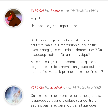
#114724
Par
Tylano
le mer 14/10/2015 à 9h42
Merci!
Un trésor de grand importance!
D'ailleurs à propos des tresors! je me trompe
peut être, mais j'ai l'impression que si on tue
avec la magie, les ennemis ne donnent rien ? Ou
beaucoup moins qu'à l'arme physique?
Mais surtout, j'ai l'impression aussi que c'est
toujours le dernier ennemi d'un groupe qui donne
son coffre! Et pas le premier ou le deuxième tué!
#114725
Par
Brunhild
le mer 14/10/2015 à 10h04
Oui c'est le dernier monstre qui compte, je l'avais
lu quelque part dans la soluce (par contre je
saurais pas te retrouver où, ça fait quelques