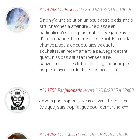
#114748
Par
Brunhild
le ven 16/10/2015 à 10h48
Sinon y'a une solution un peu casse-pieds, mais
si tu cherches à atteindre une classe en
particulier c'est pas plus mal : sauvegarde avant
d'aller échanger ta graine dans le pot. Et tente ta
chance jusqu'à ce que tu aies ce que tu
souhaites, en redémarrant la sauvegarde tant
que tu n'es pas satisfait (penses à re-
sauvegarder après le bon échange pour ne pas
risquer d'avoir perdu du temps pour rien).
#114750
Par
jadobado
le ven 16/10/2015 à 12h08
Je vois pas trop ou tu veux en venir Brunh' peut-
être que j'suis trop fatigué pour comprendre^^
#114753
Par
Tylano
le ven 16/10/2015 à 15h09