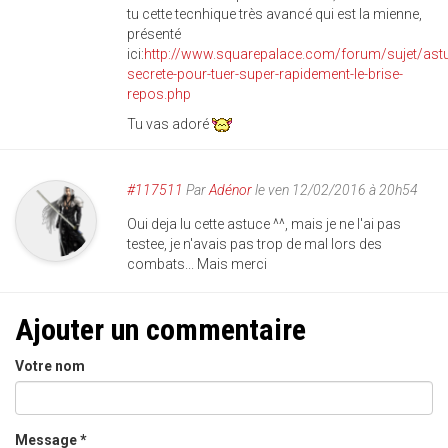
tu cette tecnhique très avancé qui est la mienne,
présenté
ici:
http://www.squarepalace.com/forum/sujet/ast
secrete-pour-tuer-super-rapidement-le-brise-
repos.php
Tu vas adoré
#117511
Par
Adénor
le ven 12/02/2016 à 20h54
Oui deja lu cette astuce ^^, mais je ne l'ai pas
testee, je n'avais pas trop de mal lors des
combats... Mais merci
Ajouter un commentaire
Votre nom
Message
*