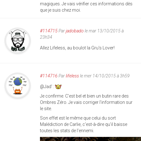
magiques. Je vais vérifier ces informations dès
que je suis chez moi.
#114715
Par
jadobado
le mar 13/10/2015 à
23h34
Allez Lifeless, au boulot la Gru's Lover!
#114716
Par
lifeless
le mer 14/10/2015 à 3h59
@Jad' :
Je confirme. C'est bel et bien un butin rare des
Ombres Zéro. Je vais corriger l'information sur
le site.
Son effet est le même que celui du sort
Malédiction de Carlie, c'est-à-dire qu'il baisse
toutes les stats de l'ennemi.