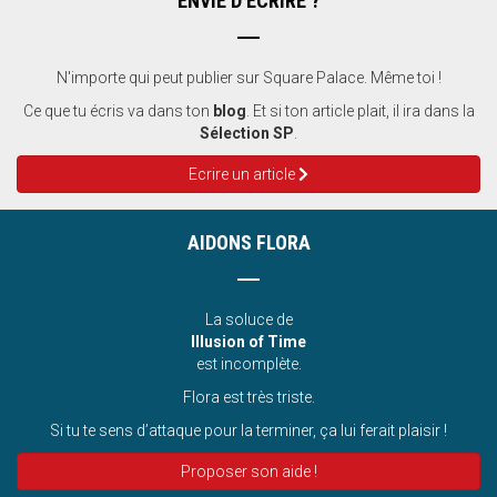
ENVIE D'ÉCRIRE ?
N'importe qui peut publier sur Square Palace. Même toi !
Ce que tu écris va dans ton
blog
. Et si ton article plait, il ira dans la
Sélection SP
.
Ecrire un article
AIDONS FLORA
La soluce de
Illusion of Time
est incomplète.
Flora est très triste.
Si tu te sens d’attaque pour la terminer, ça lui ferait plaisir !
Proposer son aide !