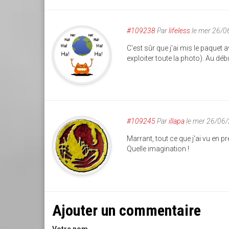
#109238
Par
lifeless
le mer 26/0
C'est sûr que j'ai mis le paquet
exploiter toute la photo). Au déb
#109245
Par
illapa
le mer 26/06
Marrant, tout ce que j'ai vu en p
Quelle imagination !
Ajouter un commentaire
Votre nom