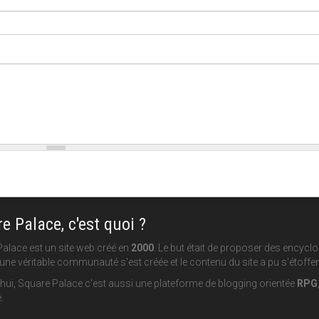
e Palace, c'est quoi ?
alace est un site web créé en
2000
. Le but était de proposer des encycl
une véritable communauté s'est créée et le contenu du site a pu s'étoffer
hui, Square Palace c'est aussi une plateforme de blogging orientée
RPG
.