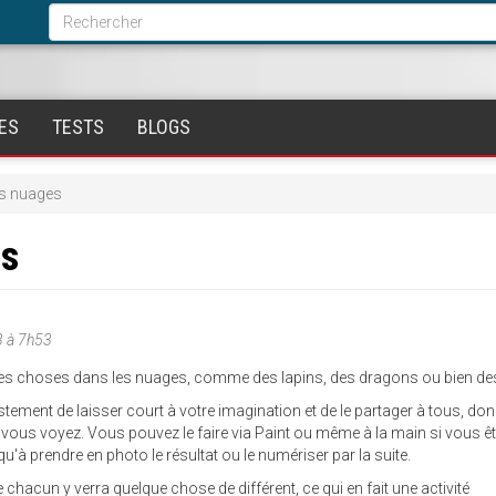
Formulaire
de
Rechercher
recherche
ES
TESTS
BLOGS
es nuages
es
 à 7h53
 des choses dans les nuages, comme des lapins, des dragons ou bien des
justement de laisser court à votre imagination et de le partager à tous, don
vous voyez. Vous pouvez le faire via Paint ou même à la main si vous ê
 qu'à prendre en photo le résultat ou le numériser par la suite.
chacun y verra quelque chose de différent, ce qui en fait une activité