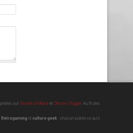
opédies sur
Secret of Mana
et
Chrono Trigger
. Au fil des
.
,
Retrogaming
et
culture geek
: chacun publie ce qu'il