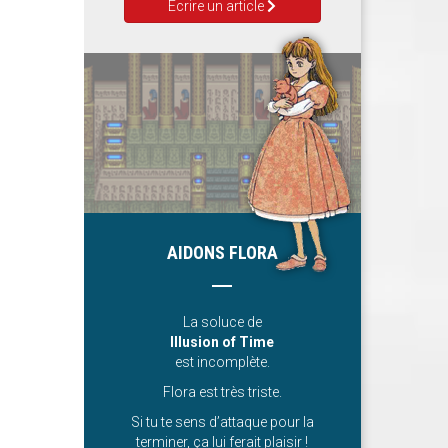
Ecrire un article
AIDONS FLORA
La soluce de
Illusion of Time
est incomplète.
Flora est très triste.
Si tu te sens d’attaque pour la
terminer, ça lui ferait plaisir !