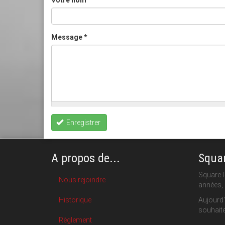
Message
*
Enregistrer
A propos de...
Squar
Square P
Nous rejoindre
années, 
Historique
Aujourd'
souhaite
Règlement