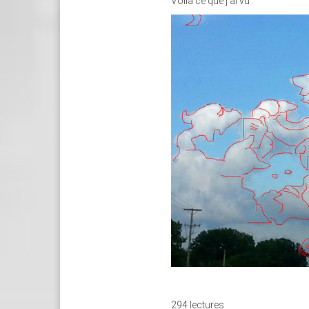
Voilà ce que j'ai vu :
294 lectures