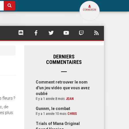
CONNEXION
SQUARE
SQUARE
SQUARE
SQUARE
SQUARE
FLUX
PALACE
PALACE
PALACE
PALACE
PALACE
RSS
SUR
SUR
SUR
SUR
SUR
DE
DISCORD
FACEBOOK
TWITTER
YOUTUBE
TWITCH
SQUARE
PALACE
DERNIERS
COMMENTAIRES
Comment retrouver le nom
d'un jeu vidéo que vous avez
oublié
 fleurs ?
Il y a 1 année 8 mois
JEAN
c, de
Gunnm, le combat
tes plus
Il y a 1 année 10 mois
CHRIS
Trials of Mana Original