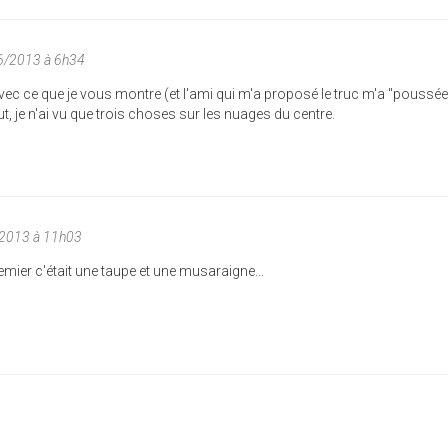
6/2013 à 6h34
 avec ce que je vous montre (et l'ami qui m'a proposé le truc m'a "poussée
ut, je n'ai vu que trois choses sur les nuages du centre.
/2013 à 11h03
remier c'était une taupe et une musaraigne...