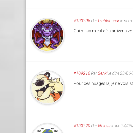
#109205
Par
Diablobscur
le sam
Oui mi sa m'est déja arriver a vo
#109210
Par
Senki
le dim 23/06
Pour ces nuages là, je ne vois str
#109220
Par
lifeless
le lun 24/0