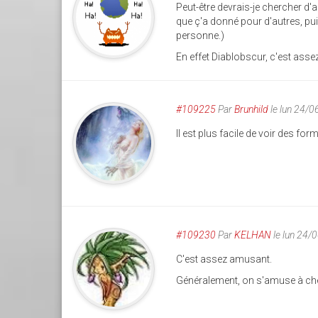
Peut-être devrais-je chercher d'
que ç'a donné pour d'autres, pui
personne.)
En effet Diablobscur, c'est asse
#109225
Par
Brunhild
le lun 24/
Il est plus facile de voir des fo
#109230
Par
KELHAN
le lun 24/
C'est assez amusant.
Généralement, on s'amuse à che