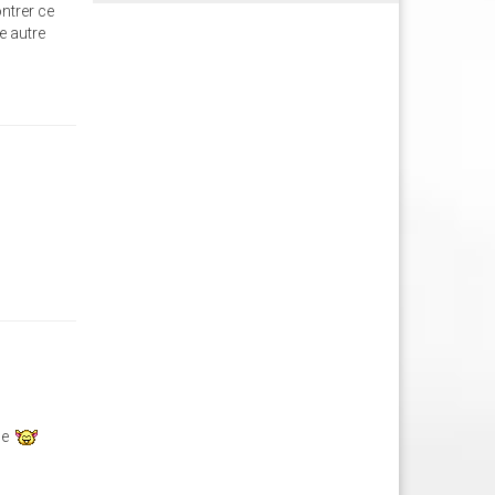
ontrer ce
e autre
ble