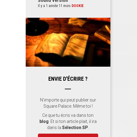
Sound Version
Il y a 1 année 11 mois
DOOKIE
ENVIE D'ÉCRIRE ?
N'importe qui peut publier sur
Square Palace. Même toi !
Ce que tu écris va dans ton
blog
. Et si ton article plait, il ira
dans la
Sélection SP
.