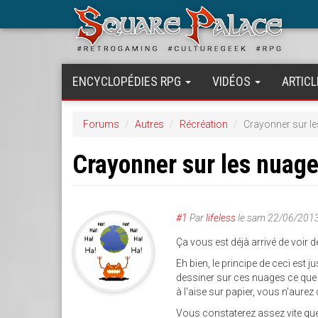
Aller
au
contenu
principal
ENCYCLOPÉDIES RPG
VIDÉOS
ARTICL
Forums
Autres
Récréation
Crayonner sur l
Crayonner sur les nuag
#1
Par
lifeless
le
sam 22/06/2013
Ça vous est déjà arrivé de voir
Eh bien, le principe de ceci est 
dessiner sur ces nuages ce que 
à l'aise sur papier, vous n'aurez
Vous constaterez assez vite que 