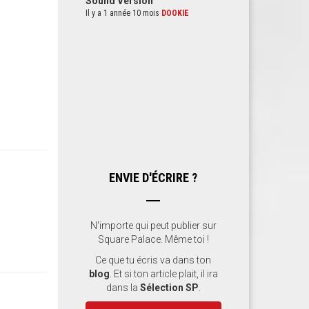
Sound Version
Il y a 1 année 10 mois
DOOKIE
ENVIE D'ÉCRIRE ?
N'importe qui peut publier sur
Square Palace. Même toi !
Ce que tu écris va dans ton
blog
. Et si ton article plait, il ira
dans la
Sélection SP
.