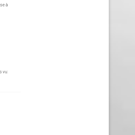
ise à
s vu: