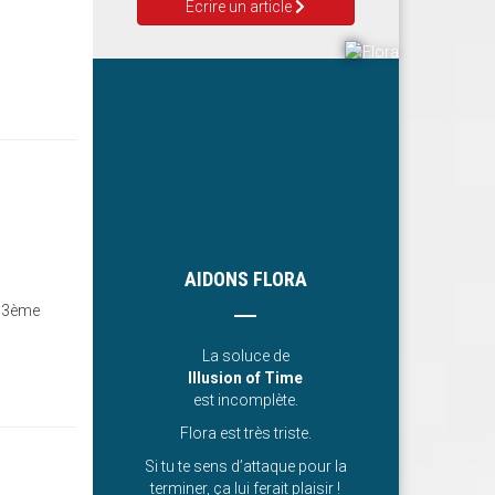
Ecrire un article
AIDONS FLORA
un 3ème
La soluce de
Illusion of Time
est incomplète.
Flora est très triste.
Si tu te sens d’attaque pour la
terminer, ça lui ferait plaisir !