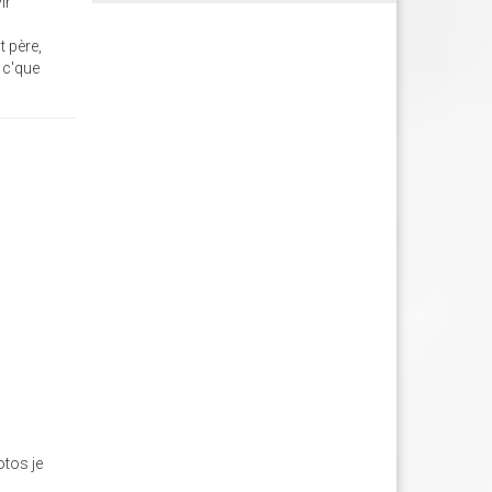
ir
t père,
 c'que
otos je