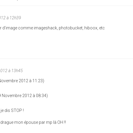
012 à 12h39
ur d'image comme imageshack, photobucket, hiboox, etc
2012 à 13h45
 Novembre 2012 à 11:23)
19 Novembre 2012 à 08:34)
e dis STOP !
i drague mon épouse par mp là OH !!