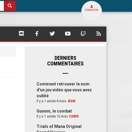
CONNEXION
SQUARE
SQUARE
SQUARE
SQUARE
SQUARE
FLUX
PALACE
PALACE
PALACE
PALACE
PALACE
RSS
SUR
SUR
SUR
SUR
SUR
DE
DISCORD
FACEBOOK
TWITTER
YOUTUBE
TWITCH
SQUARE
PALACE
DERNIERS
COMMENTAIRES
Comment retrouver le nom
d'un jeu vidéo que vous avez
oublié
Il y a 1 année 8 mois
JEAN
Gunnm, le combat
Il y a 1 année 10 mois
CHRIS
Trials of Mana Original