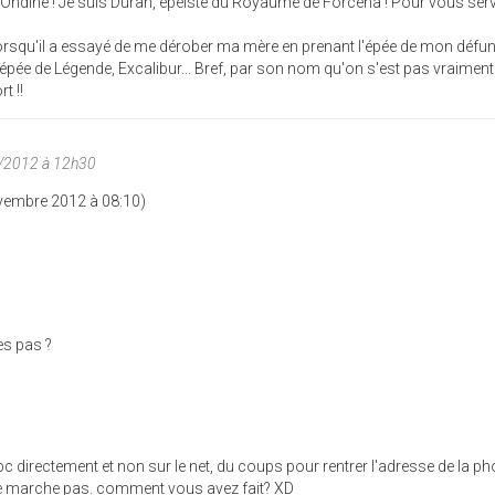
d'Ondine ! Je suis Duran, épéiste du Royaume de Forcéna ! Pour vous serv
nk lorsqu'il a essayé de me dérober ma mère en prenant l'épée de mon défun
l'épée de Légende, Excalibur... Bref, par son nom qu'on s'est pas vraiment
t !!
1/2012 à 12h30
ovembre 2012 à 08:10)
ves pas ?
directement et non sur le net, du coups pour rentrer l'adresse de la ph
 ne marche pas. comment vous avez fait? XD