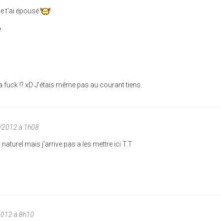
je t'ai épousé
a fuck !? xD J'étais même pas au courant tiens.
1/2012 à 1h08
naturel mais j'arrive pas a les mettre ici T.T
2012 à 8h10