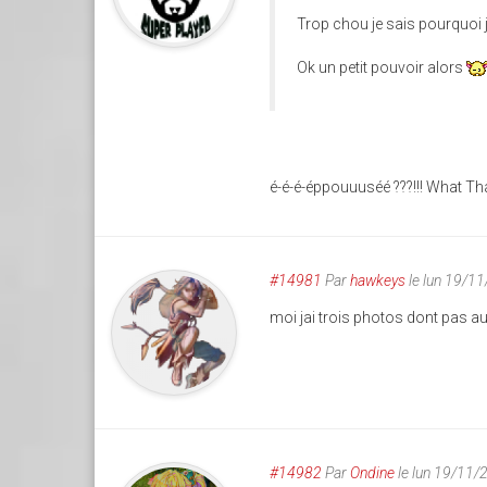
Trop chou je sais pourquoi 
Ok un petit pouvoir alors
é-é-é-éppouuuséé ???!!! What Th
#14981
Par
hawkeys
le lun 19/1
moi jai trois photos dont pas au 
#14982
Par
Ondine
le lun 19/11/