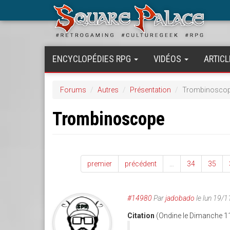
Aller
au
contenu
principal
ENCYCLOPÉDIES RPG
VIDÉOS
ARTICL
Forums
Autres
Présentation
Trombinosco
Trombinoscope
premier
précédent
…
34
35
#14980
Par
jadobado
le lun 19/
Citation
(Ondine le Dimanche 1