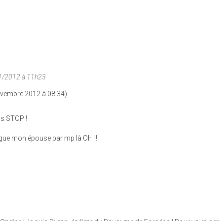
11/2012 à 11h23
ovembre 2012 à 08:34)
is STOP !
ague mon épouse par mp là OH !!