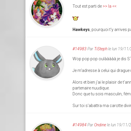
Tout est parti de
>> la <<
Hawkeys
, pourquoi t'y arrives p
#14983
Par
TiSteph
le lun 19/11
Wop pop pop oulààààà je dis S
Je m'adresse à celui qui drague
Alors et bien j'ai le plaisir de 
partenaire nuudique.
Donc que tu sois masculin, fémin
Sur toi s'abattra ma carotte divi
#14984
Par
Ondine
le lun 19/11/