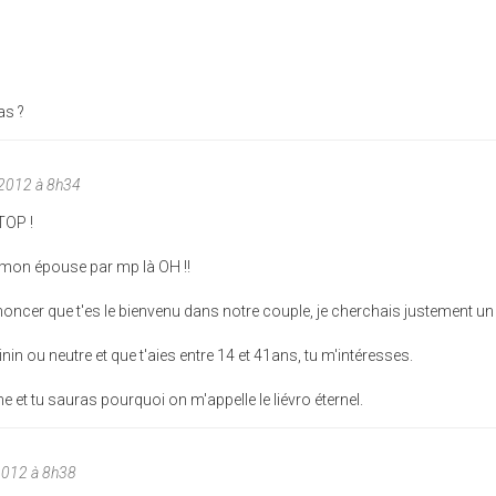
as ?
/2012 à 8h34
TOP !
 mon épouse par mp là OH !!
t'annoncer que t'es le bienvenu dans notre couple, je cherchais justement 
in ou neutre et que t'aies entre 14 et 41ans, tu m'intéresses.
ne et tu sauras pourquoi on m'appelle le liévro éternel.
2012 à 8h38