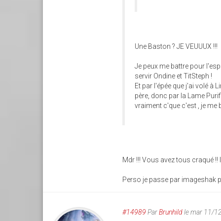
Une Baston ? JE VEUUUX !!!
Je peux me battre pour l'es
servir Ondine et TitSteph !
Et par l'épée que j'ai volé 
père, donc par la Lame Purif
vraiment c'que c'est , je me b
Mdr !!! Vous avez tous craqué !! 
Perso je passe par imageshak 
#14989
Par
Brunhild
le mar 11/1