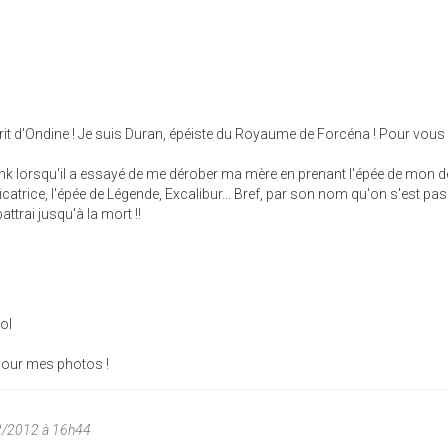
prit d'Ondine ! Je suis Duran, épéiste du Royaume de Forcéna ! Pour vous
à Link lorsqu'il a essayé de me dérober ma mère en prenant l'épée de mon d
icatrice, l'épée de Légende, Excalibur... Bref, par son nom qu'on s'est pas
attrai jusqu'à la mort !!
lol
pour mes photos !
2/2012 à 16h44