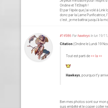
Je peux me battre pour l'esprit 
Ondine et TitSteph !
Et par l'épée que j'ai volé à Li
donc par la Lame Purificatrice, 
c'est , je me battrai jusqu'à la mor
#14986
Par
hawkeys
le lun 19/1
Citation
(Ondine le Lundi 19 N
Tout est parti de
>> la <<
Hawkeys
, pourquoi t'y arri
Ben mes photos sont sur mon pc 
suis embêté et le copier coller