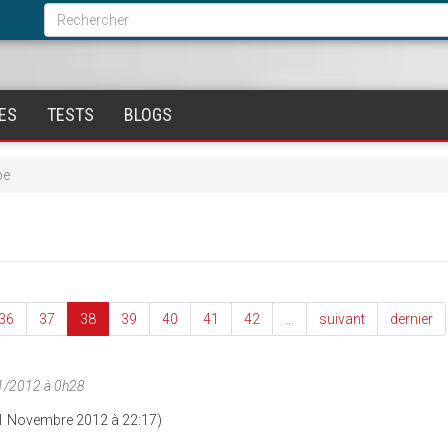
Formulaire
de
Rechercher
recherche
ES
TESTS
BLOGS
pe
36
37
38
39
40
41
42
…
suivant
dernier
11/2012 à 0h28
1 Novembre 2012 à 22:17)