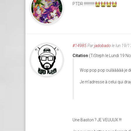
PTDR !!!!!!!!!!!!
#14985
Par
jadobado
le lun 19/
Citation
(TiSteph le Lundi 19 N
Wop pop pop oulààààà je d
Je m'adresse à celui qui dr
Une Baston ? JE VEUUUX !!!