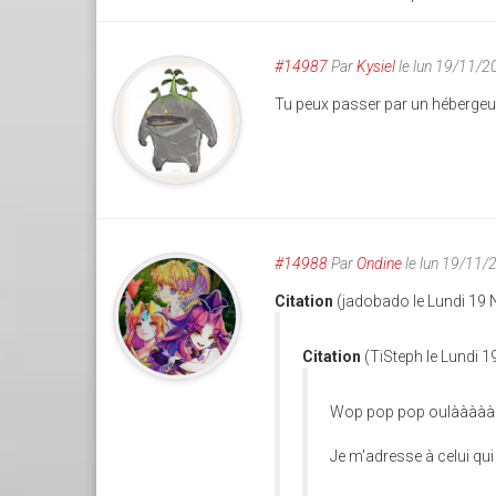
#14987
Par
Kysiel
le lun 19/11/2
Tu peux passer par un héberge
#14988
Par
Ondine
le lun 19/11/
Citation
(jadobado le Lundi 19
Citation
(TiSteph le Lundi 
Wop pop pop oulààààà j
Je m'adresse à celui qu