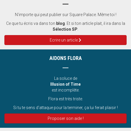
N'importe qui peut publier sur Square Palace. Même toi !
Ce que tu écris va dans ton
blog
. Et si ton article plait, il ira dans la
Sélection SP
.
Ecrire un article
AIDONS FLORA
La soluce de
Illusion of Time
est incomplète.
Flora est très triste.
Si tu te sens d’attaque pour la terminer, ça lui ferait plaisir !
Proposer son aide !