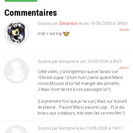
Commentaires
Soumis par
Silmarillion
le ven 16/06/2006 à 18h09
#33328
mdr c est top
Soumis par
Anonyme
le ven 16/06/2006 à 8h35
#33327
Cette vidéo, y'a longtemps que je l'avais vue
! Elle est super ! (Hum hum j'aime quand Mario
rosse Mouser et lui fait manger des piments...
J'étais mort de rire à ces passages là !!)
(La première fois que je l'ai vue j'étais sur le point
de pleurer... Pauvre Mario pauvre Luigi... Et je dis
bravo aux créateurs, très bien fait ce mini-film !)
Soumis par
Anonyme
le jeu 15/06/2006 à 19h11