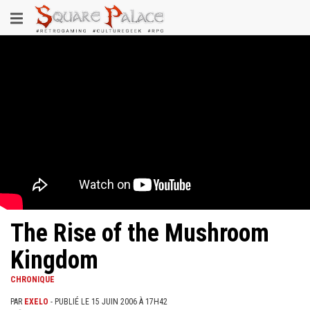
Aller
Toggle
au
contenu
navigation
principal
The Rise of the Mushroom
Kingdom
CHRONIQUE
PAR
EXELO
- PUBLIÉ LE 15 JUIN 2006 À 17H42