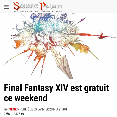
Aller
Toggle
au
contenu
navigation
principal
Final Fantasy XIV est gratuit
ce weekend
PAR
SENKI
- PUBLIÉ LE 08 JANVIER 2014 À 21H01
2
1327