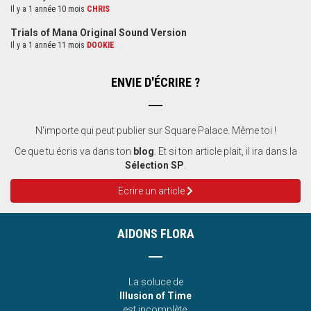
Il y a 1 année 10 mois
CHRIS
Trials of Mana Original Sound Version
Il y a 1 année 11 mois
DOOKIE
ENVIE D'ÉCRIRE ?
N'importe qui peut publier sur Square Palace. Même toi !
Ce que tu écris va dans ton
blog
. Et si ton article plait, il ira dans la
Sélection SP
.
Ecrire un article
AIDONS FLORA
La soluce de
Illusion of Time
est incomplète.