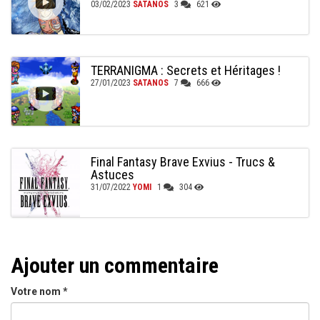
03/02/2023
SATANOS
3
621
TERRANIGMA : Secrets et Héritages !
27/01/2023
SATANOS
7
666
Final Fantasy Brave Exvius - Trucs &
Astuces
31/07/2022
YOMI
1
304
Ajouter un commentaire
Votre nom
*