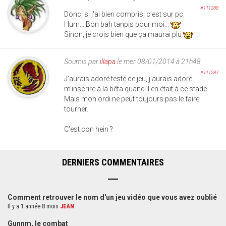
#111288
Donc, si j'ai bien compris, c'est sur pc.
Hum... Bon bah tanpis pour moi...
Sinon, je crois bien que ça maurai plu
Soumis par
illapa
le mer 08/01/2014 à 21h48
#111287
J'aurais adoré testé ce jeu, j'aurais adoré
m'inscrire à la bêta quand il en était à ce stade.
Mais mon ordi ne peut toujours pas le faire
tourner.
C'est con hein ?
DERNIERS COMMENTAIRES
Comment retrouver le nom d'un jeu vidéo que vous avez oublié
Il y a 1 année 8 mois
JEAN
Gunnm, le combat