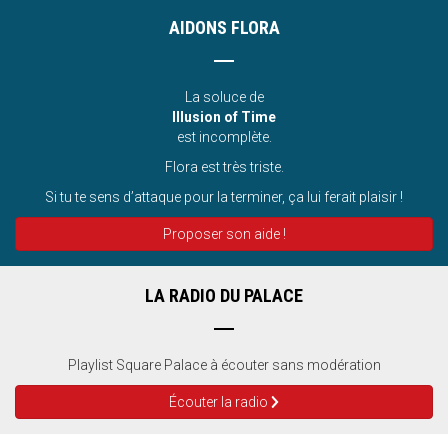
AIDONS FLORA
La soluce de
Illusion of Time
est incomplète.
Flora est très triste.
Si tu te sens d’attaque pour la terminer, ça lui ferait plaisir !
Proposer son aide !
LA RADIO DU PALACE
Playlist Square Palace à écouter sans modération
Écouter la radio