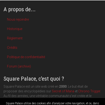
A propos de...
Nous rejoindre
Historique
Règlement
Crédits
Politique de confidentialité
Forum (archive)
Square Palace, c'est quoi ?
Square Palace est un site web créé en
2000
. Le but était de
proposer des encyclopédies sur
Secret of Mana
et
Chrono Trigger
.
Au fil des années, une véritable communauté s'est créée et le
contenu du site a pu s'étoffer.
Square Palace utilise des cookies afin d'analyser votre navigation, et ce, dans