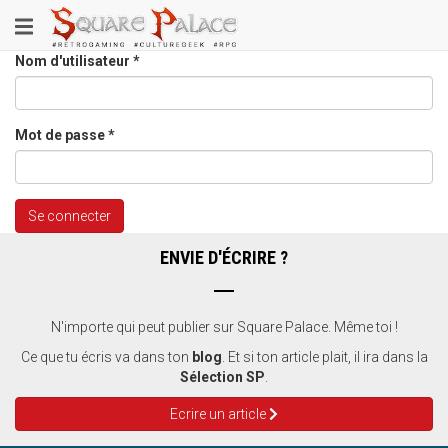
Aller
Toggle
au
contenu
navigation
Nom d'utilisateur
*
principal
Mot de passe
*
Se connecter
ENVIE D'ÉCRIRE ?
N'importe qui peut publier sur Square Palace. Même toi !
Ce que tu écris va dans ton
blog
. Et si ton article plait, il ira dans la
Sélection SP
.
Ecrire un article