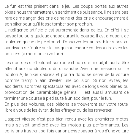
Le fun est très présent dans le jeu. Les coups portés aux autres
bikers nous transmettent un sentiment de puissance, il ne sera pas
rare de mélanger des cris de haine et des cris d'encouragement à
son biker pour qu'il fasse tomber son prochain.
L'intelligence artificielle est surprenante dans ce jeu. En effet il se
passe toujours quelque chose durant la course. Il est amusant de
rouler en queue de peloton et d'observer les autres bikers pris en
sandwich se foutre sur le casque ou encore en découdre avec les
policiers (à moto ou en voiture).
Les courses s'effectuant sur route et non sur circuit, il faudra être
attentif aux conducteurs du dimanche. Avec une pression sur le
bouton A, le biker cabrera et pourra donc se servir de la voiture
comme tremplin afin d'éviter une collision. Si non évités, les
accidents sont très spectaculaires avec de longs vols planés ou
provocation de carambolage général. Il est aussi amusant de
terminer une course à pied suite à un accident, pour le fun.
En plus des voitures, des piétons se trouveront sur votre route,
libre à vous de les éviter, de les effrayer ou de les renverser.
L'aspect vitesse n'est pas bien rendu avec les premières motos
mais se voit amélioré avec les motos plus performantes. Les
collisions frustrent parfois car on pense passer à ras d'une voiture