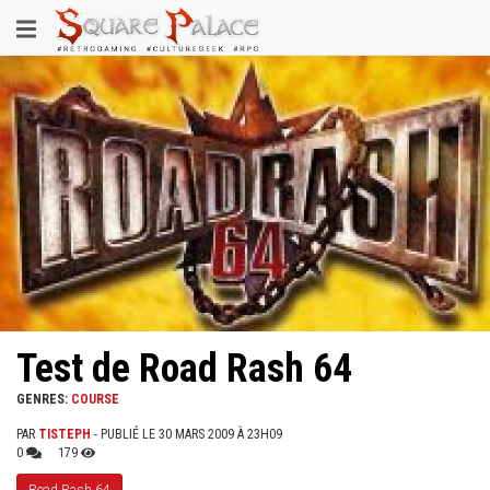
Aller
Toggle
au
contenu
navigation
principal
Test de Road Rash 64
GENRES:
COURSE
PAR
TISTEPH
- PUBLIÉ LE 30 MARS 2009 À 23H09
0
179