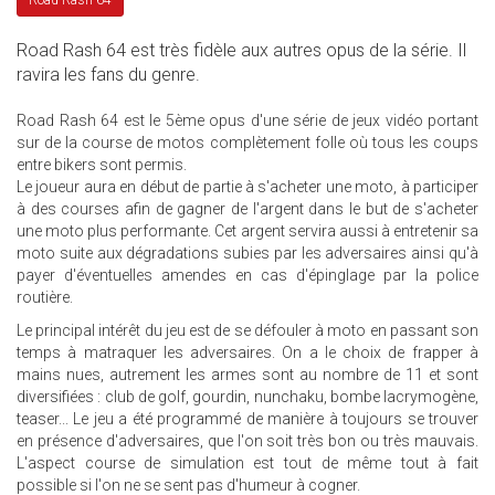
Road Rash 64
Road Rash 64 est très fidèle aux autres opus de la série. Il
ravira les fans du genre.
Road Rash 64 est le 5ème opus d'une série de jeux vidéo portant
sur de la course de motos complètement folle où tous les coups
entre bikers sont permis.
Le joueur aura en début de partie à s'acheter une moto, à participer
à des courses afin de gagner de l'argent dans le but de s'acheter
une moto plus performante. Cet argent servira aussi à entretenir sa
moto suite aux dégradations subies par les adversaires ainsi qu'à
payer d'éventuelles amendes en cas d'épinglage par la police
routière.
Le principal intérêt du jeu est de se défouler à moto en passant son
temps à matraquer les adversaires. On a le choix de frapper à
mains nues, autrement les armes sont au nombre de 11 et sont
diversifiées : club de golf, gourdin, nunchaku, bombe lacrymogène,
teaser... Le jeu a été programmé de manière à toujours se trouver
en présence d'adversaires, que l'on soit très bon ou très mauvais.
L'aspect course de simulation est tout de même tout à fait
possible si l'on ne se sent pas d'humeur à cogner.