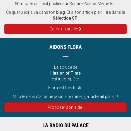
N'importe qui peut publier sur Square Palace. Même toi !
Ce que tu écris va dans ton
blog
. Et si ton article plait, il ira dans la
Sélection SP
.
Ecrire un article
AIDONS FLORA
La soluce de
Illusion of Time
est incomplète.
Flora est très triste.
Si tu te sens d’attaque pour la terminer, ça lui ferait plaisir !
Proposer son aide !
LA RADIO DU PALACE