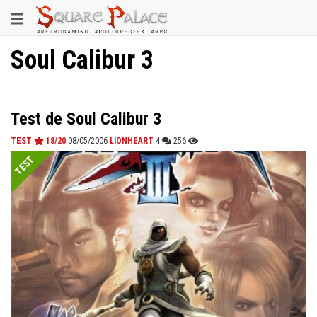
Aller
Toggle
au
contenu
navigation
principal
Soul Calibur 3
Test de Soul Calibur 3
TEST
18/20
08/05/2006
LIONHEART
4
256