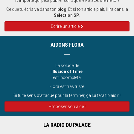
N'importe qui peut publier sur Square Palace. Même toi !
Ce que tu écris va dans ton
blog
. Et si ton article plait, il ira dans la
Sélection SP
.
Ecrire un article
AIDONS FLORA
La soluce de
Illusion of Time
est incomplète.
Flora est très triste.
Si tu te sens d’attaque pour la terminer, ça lui ferait plaisir !
Proposer son aide !
LA RADIO DU PALACE