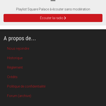
Playlist Square Palace à écouter sans modération
Écouter la radio
A propos de...
Nous rejoindre
Historique
Règlement
Crédits
Politique de confidentialité
Forum (archive)