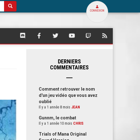
CONNEXION
SQUARE
SQUARE
SQUARE
SQUARE
SQUARE
FLUX
PALACE
PALACE
PALACE
PALACE
PALACE
RSS
SUR
SUR
SUR
SUR
SUR
DE
DISCORD
FACEBOOK
TWITTER
YOUTUBE
TWITCH
SQUARE
PALACE
DERNIERS
COMMENTAIRES
Comment retrouver le nom
d'un jeu vidéo que vous avez
oublié
Il y a 1 année 8 mois
JEAN
Gunnm, le combat
Il y a 1 année 10 mois
CHRIS
Trials of Mana Original