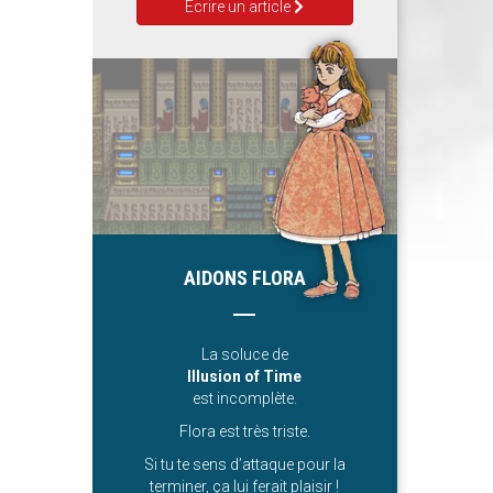
Ecrire un article
AIDONS FLORA
La soluce de
Illusion of Time
est incomplète.
Flora est très triste.
Si tu te sens d’attaque pour la
terminer, ça lui ferait plaisir !