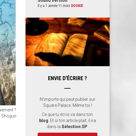
Sound Version
Il y a 1 année 11 mois
DOOKIE
ENVIE D'ÉCRIRE ?
N'importe qui peut publier sur
Square Palace. Même toi !
aiement ?
Ce que tu écris va dans ton
ec Shogun
blog
. Et si ton article plait, il ira
dans la
Sélection SP
.