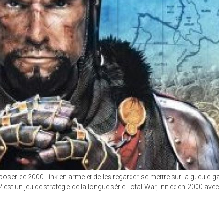
poser de 2000 Link en arme et de les regarder se mettre sur la gueule g
2 est un jeu de stratégie de la longue série Total War, initiée en 2000 av