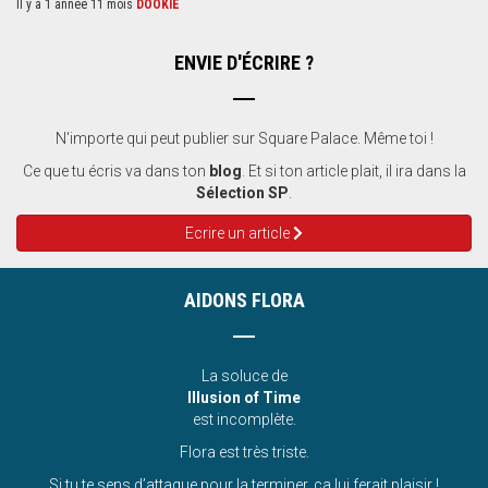
Il y a 1 année 11 mois
DOOKIE
ENVIE D'ÉCRIRE ?
N'importe qui peut publier sur Square Palace. Même toi !
Ce que tu écris va dans ton
blog
. Et si ton article plait, il ira dans la
Sélection SP
.
Ecrire un article
AIDONS FLORA
La soluce de
Illusion of Time
est incomplète.
Flora est très triste.
Si tu te sens d’attaque pour la terminer, ça lui ferait plaisir !