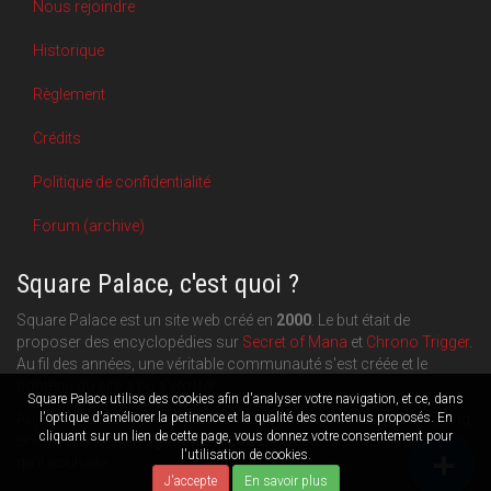
Nous rejoindre
Historique
Règlement
Crédits
Politique de confidentialité
Forum (archive)
Square Palace, c'est quoi ?
Square Palace est un site web créé en
2000
. Le but était de
proposer des encyclopédies sur
Secret of Mana
et
Chrono Trigger
.
Au fil des années, une véritable communauté s'est créée et le
contenu du site a pu s'étoffer.
Square Palace utilise des cookies afin d'analyser votre navigation, et ce, dans
Aujourd'hui, Square Palace c'est aussi une plateforme de blogging
l'optique d'améliorer la petinence et la qualité des contenus proposés. En
cliquant sur un lien de cette page, vous donnez votre consentement pour
orientée
RPG
,
Retrogaming
et
culture geek
: chacun publie ce
l'utilisation de cookies.
qu'il souhaite.
J'accepte
En savoir plus