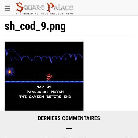
Aller
Toggle
au
contenu
navigation
principal
sh_cod_9.png
DERNIERS COMMENTAIRES