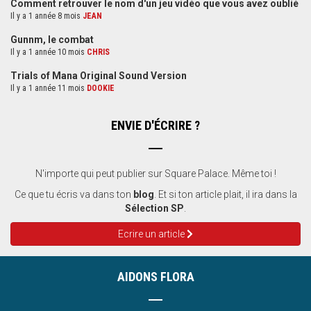
Comment retrouver le nom d'un jeu vidéo que vous avez oublié
Il y a 1 année 8 mois
JEAN
Gunnm, le combat
Il y a 1 année 10 mois
CHRIS
Trials of Mana Original Sound Version
Il y a 1 année 11 mois
DOOKIE
ENVIE D'ÉCRIRE ?
N'importe qui peut publier sur Square Palace. Même toi !
Ce que tu écris va dans ton
blog
. Et si ton article plait, il ira dans la
Sélection SP
.
Ecrire un article
AIDONS FLORA