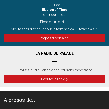
La soluce de
Illusion of Time
est incomplète.
Flora est très triste.
Si tu te sens d’attaque pour la terminer, ça lui ferait plaisir !
Proposer son aide !
LA RADIO DU PALACE
Playlist Square Palace à écouter sans modération
Écouter la radio
A propos de...