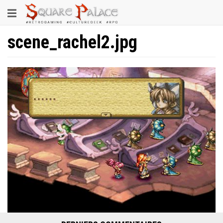
Aller
Toggle
au
contenu
navigation
principal
scene_rachel2.jpg