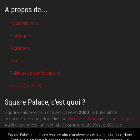
A propos de...
Nous rejoindre
Historique
Règlement
Crédits
Politique de confidentialité
Forum (archive)
Square Palace, c'est quoi ?
Square Palace est un site web créé en
2000
. Le but était de
proposer des encyclopédies sur
Secret of Mana
et
Chrono Trigger
.
Au fil des années, une véritable communauté s'est créée et le
contenu du site a pu s'étoffer.
Square Palace utilise des cookies afin d'analyser votre navigation, et ce, dans