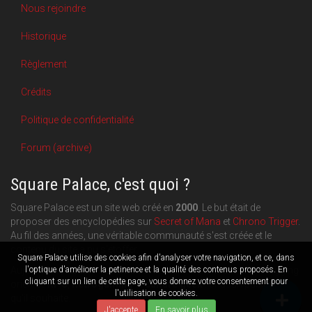
Nous rejoindre
Historique
Règlement
Crédits
Politique de confidentialité
Forum (archive)
Square Palace, c'est quoi ?
Square Palace est un site web créé en
2000
. Le but était de
proposer des encyclopédies sur
Secret of Mana
et
Chrono Trigger
.
Au fil des années, une véritable communauté s'est créée et le
contenu du site a pu s'étoffer.
Square Palace utilise des cookies afin d'analyser votre navigation, et ce, dans
Aujourd'hui, Square Palace c'est aussi une plateforme de blogging
l'optique d'améliorer la petinence et la qualité des contenus proposés. En
cliquant sur un lien de cette page, vous donnez votre consentement pour
orientée
RPG
,
Retrogaming
et
culture geek
: chacun publie ce
l'utilisation de cookies.
qu'il souhaite.
J'accepte
En savoir plus