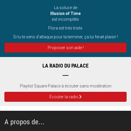
La soluce de
Illusion of Time
est incomplète.
Flora est très triste.
Si tu te sens d’attaque pour la terminer, ça lui ferait plaisir !
Proposer son aide !
LA RADIO DU PALACE
Playlist Square Palace à écouter sans modération
Écouter la radio
A propos de...