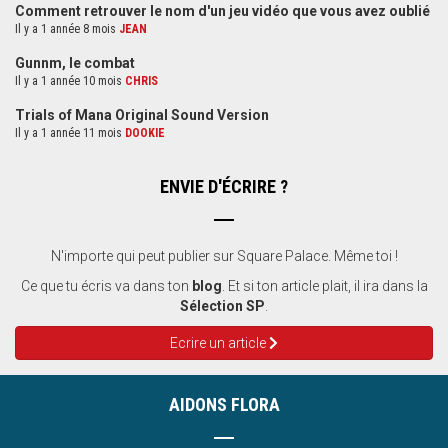
Comment retrouver le nom d'un jeu vidéo que vous avez oublié
Il y a 1 année 8 mois
JEAN
Gunnm, le combat
Il y a 1 année 10 mois
CHRIS
Trials of Mana Original Sound Version
Il y a 1 année 11 mois
DOOKIE
ENVIE D'ÉCRIRE ?
N'importe qui peut publier sur Square Palace. Même toi !
Ce que tu écris va dans ton
blog
. Et si ton article plait, il ira dans la
Sélection SP
.
Ecrire un article
AIDONS FLORA