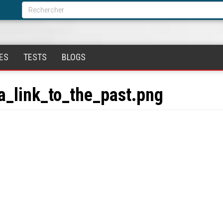
Formulaire
de
Rechercher
recherche
ES
TESTS
BLOGS
a_link_to_the_past.png