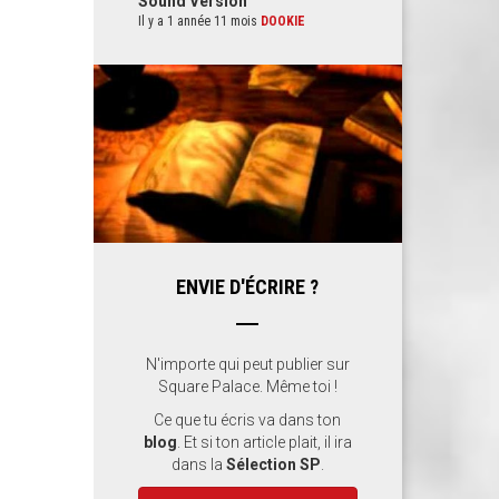
Sound Version
Il y a 1 année 11 mois
DOOKIE
ENVIE D'ÉCRIRE ?
N'importe qui peut publier sur
Square Palace. Même toi !
Ce que tu écris va dans ton
blog
. Et si ton article plait, il ira
dans la
Sélection SP
.