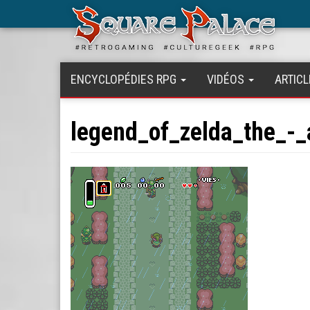
Aller
au
contenu
principal
ENCYCLOPÉDIES RPG
VIDÉOS
ARTICL
legend_of_zelda_the_-_