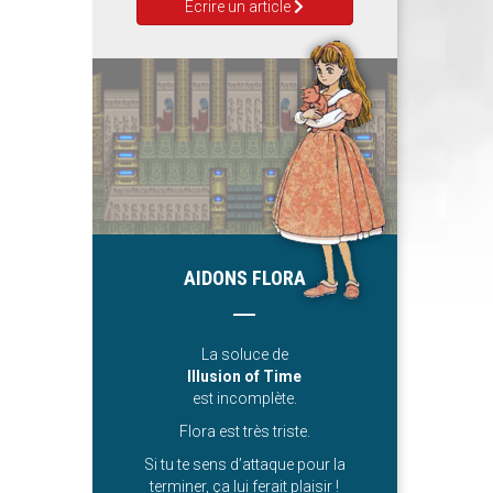
Ecrire un article
AIDONS FLORA
La soluce de
Illusion of Time
est incomplète.
Flora est très triste.
Si tu te sens d’attaque pour la
terminer, ça lui ferait plaisir !