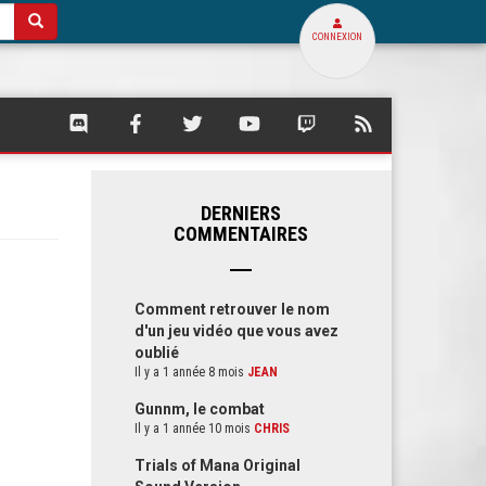
CONNEXION
SQUARE
SQUARE
SQUARE
SQUARE
SQUARE
FLUX
PALACE
PALACE
PALACE
PALACE
PALACE
RSS
SUR
SUR
SUR
SUR
SUR
DE
DISCORD
FACEBOOK
TWITTER
YOUTUBE
TWITCH
SQUARE
PALACE
DERNIERS
COMMENTAIRES
Comment retrouver le nom
d'un jeu vidéo que vous avez
oublié
Il y a 1 année 8 mois
JEAN
Gunnm, le combat
Il y a 1 année 10 mois
CHRIS
Trials of Mana Original