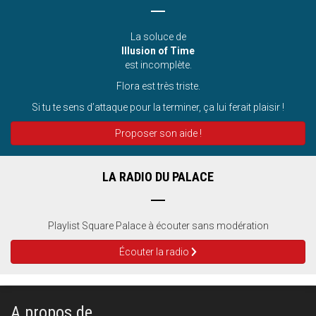
La soluce de
Illusion of Time
est incomplète.
Flora est très triste.
Si tu te sens d’attaque pour la terminer, ça lui ferait plaisir !
Proposer son aide !
LA RADIO DU PALACE
Playlist Square Palace à écouter sans modération
Écouter la radio
A propos de...