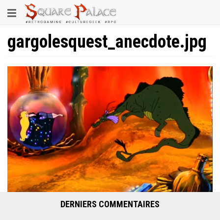
Aller
Toggle
au
contenu
navigation
principal
gargolesquest_anecdote.jpg
DERNIERS COMMENTAIRES