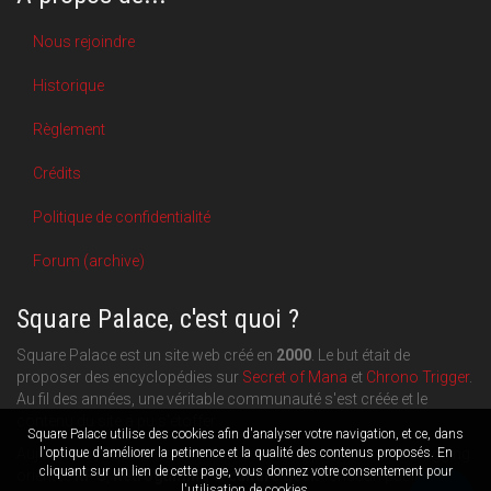
Nous rejoindre
Historique
Règlement
Crédits
Politique de confidentialité
Forum (archive)
Square Palace, c'est quoi ?
Square Palace est un site web créé en
2000
. Le but était de
proposer des encyclopédies sur
Secret of Mana
et
Chrono Trigger
.
Au fil des années, une véritable communauté s'est créée et le
contenu du site a pu s'étoffer.
Square Palace utilise des cookies afin d'analyser votre navigation, et ce, dans
l'optique d'améliorer la petinence et la qualité des contenus proposés. En
Aujourd'hui, Square Palace c'est aussi une plateforme de blogging
cliquant sur un lien de cette page, vous donnez votre consentement pour
orientée
RPG
,
Retrogaming
et
culture geek
: chacun publie ce
l'utilisation de cookies.