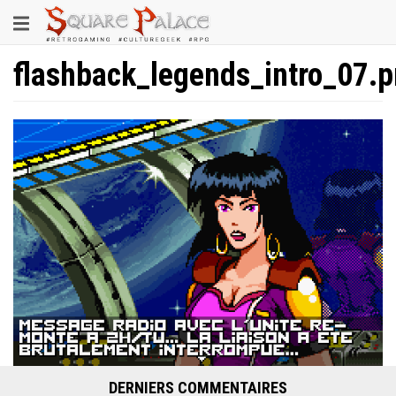
Aller
Toggle
au
contenu
navigation
principal
flashback_legends_intro_07.
DERNIERS COMMENTAIRES