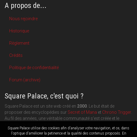
A propos de...
Nous rejoindre
Historique
Règlement
Crédits
Politique de confidentialité
Forum (archive)
Square Palace, c'est quoi ?
Square Palace est un site web créé en
2000
. Le but était de
proposer des encyclopédies sur
Secret of Mana
et
Chrono Trigger
.
Au fil des années, une véritable communauté s'est créée et le
contenu du site a pu s'étoffer.
Square Palace utilise des cookies afin d'analyser votre navigation, et ce, dans
Aujourd'hui, Square Palace c'est aussi une plateforme de blogging
l'optique d'améliorer la petinence et la qualité des contenus proposés. En