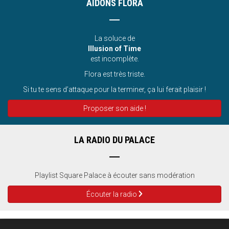
AIDONS FLORA
La soluce de
Illusion of Time
est incomplète.
Flora est très triste.
Si tu te sens d’attaque pour la terminer, ça lui ferait plaisir !
Proposer son aide !
LA RADIO DU PALACE
Playlist Square Palace à écouter sans modération
Écouter la radio