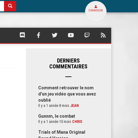
CONNEXION
SQUARE
SQUARE
SQUARE
SQUARE
SQUARE
FLUX
PALACE
PALACE
PALACE
PALACE
PALACE
RSS
SUR
SUR
SUR
SUR
SUR
DE
DISCORD
FACEBOOK
TWITTER
YOUTUBE
TWITCH
SQUARE
PALACE
DERNIERS
COMMENTAIRES
Comment retrouver le nom
d'un jeu vidéo que vous avez
oublié
Il y a 1 année 8 mois
JEAN
Gunnm, le combat
Il y a 1 année 10 mois
CHRIS
Trials of Mana Original