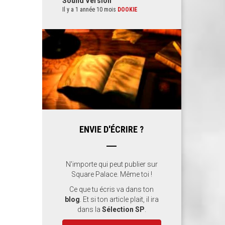
Sound Version
Il y a 1 année 10 mois
DOOKIE
ENVIE D'ÉCRIRE ?
N'importe qui peut publier sur
Square Palace. Même toi !
Ce que tu écris va dans ton
blog
. Et si ton article plait, il ira
dans la
Sélection SP
.