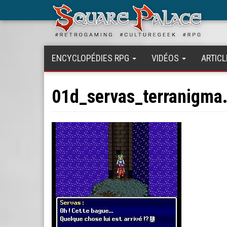
Aller
au
contenu
principal
ENCYCLOPÉDIES RPG
VIDÉOS
ARTICL
01d_servas_terranigma