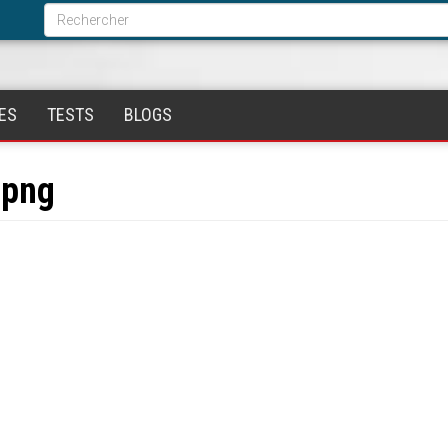
Formulaire
de
Rechercher
recherche
ES
TESTS
BLOGS
.png