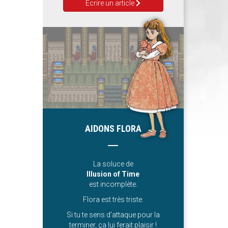
Ecrire un article
AIDONS FLORA
La soluce de
Illusion of Time
est incomplète.
Flora est très triste.
Si tu te sens d’attaque pour la
terminer, ça lui ferait plaisir !