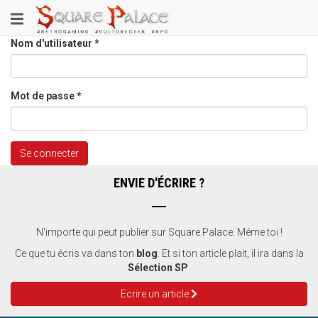
Aller
Toggle
au
contenu
navigation
Nom d'utilisateur
*
principal
Mot de passe
*
Se connecter
ENVIE D'ÉCRIRE ?
N'importe qui peut publier sur Square Palace. Même toi !
Ce que tu écris va dans ton
blog
. Et si ton article plait, il ira dans la
Sélection SP
.
Ecrire un article