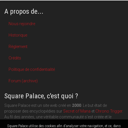
A propos de...
Nous rejoindre
Historique
Règlement
Crédits
Politique de confidentialité
Forum (archive)
Square Palace, c'est quoi ?
Square Palace est un site web créé en
2000
. Le but était de
proposer des encyclopédies sur
Secret of Mana
et
Chrono Trigger
.
Au fil des années, une véritable communauté s'est créée et le
contenu du site a pu s'étoffer.
Square Palace utilise des cookies afin d'analyser votre navigation, et ce, dans