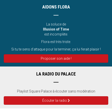
AIDONS FLORA
La soluce de
Illusion of Time
est incomplète.
Flora est très triste.
Si tu te sens d’attaque pour la terminer, ça lui ferait plaisir !
Proposer son aide !
LA RADIO DU PALACE
Playlist Square Palace à écouter sans modération
Écouter la radio