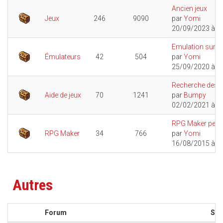
Ancien jeux
Jeux
246
9090
par
Yomi
20/09/2023 à 1
Emulation sur W
Émulateurs
42
504
par
Yomi
25/09/2020 à 2
Recherche des...
Aide de jeux
70
1241
par
Bumpy
02/02/2021 à 1
RPG Maker peut-il
RPG Maker
34
766
par
Yomi
16/08/2015 à 1
Autres
Forum
Suj