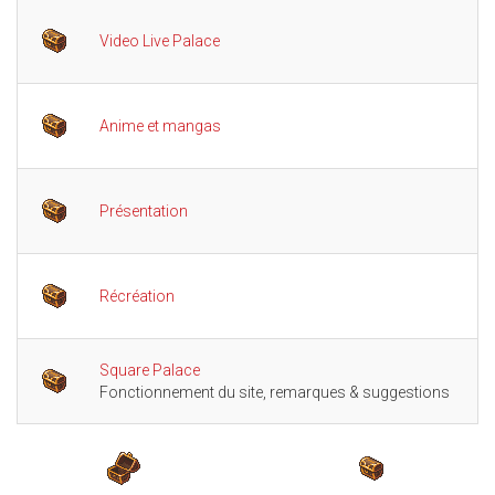
Video Live Palace
1
Anime et mangas
8
Présentation
33
Récréation
9
Square Palace
10
Fonctionnement du site, remarques & suggestions