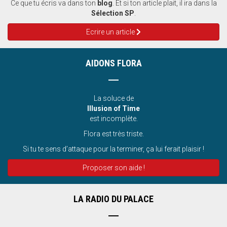
Ce que tu écris va dans ton
blog
. Et si ton article plait, il ira dans la
Sélection SP
.
Ecrire un article
AIDONS FLORA
La soluce de
Illusion of Time
est incomplète.
Flora est très triste.
Si tu te sens d’attaque pour la terminer, ça lui ferait plaisir !
Proposer son aide !
LA RADIO DU PALACE