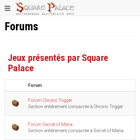
Aller
Toggle
au
contenu
navigation
principal
Forums
Jeux présentés par Square
Palace
Forum
S
Forum Chrono Trigger
Section entièrement consacrée à Chrono Trigger
Forum Secret of Mana
Section entièrement consacrée à Secret of Mana